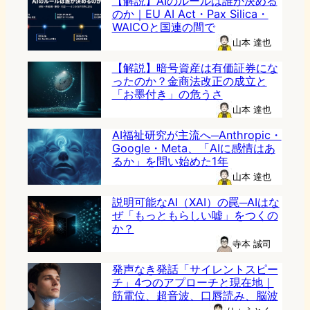
【解説】AIのルールは誰が決める
のか｜EU AI Act・Pax Silica・
WAICOと国連の間で
山本 達也
【解説】暗号資産は有価証券にな
ったのか？金商法改正の成立と
「お墨付き」の危うさ
山本 達也
AI福祉研究が主流へ─Anthropic・
Google・Meta、「AIに感情はあ
るか」を問い始めた1年
山本 達也
説明可能なAI（XAI）の罠─AIはな
ぜ「もっともらしい嘘」をつくの
か？
寺本 誠司
発声なき発話「サイレントスピー
チ」4つのアプローチと現在地｜
筋電位、超音波、口唇読み、脳波