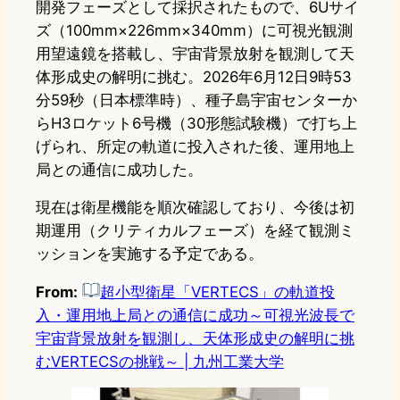
開発フェーズとして採択されたもので、6Uサイ
ズ（100mm×226mm×340mm）に可視光観測
用望遠鏡を搭載し、宇宙背景放射を観測して天
体形成史の解明に挑む。2026年6月12日9時53
分59秒（日本標準時）、種子島宇宙センターか
らH3ロケット6号機（30形態試験機）で打ち上
げられ、所定の軌道に投入された後、運用地上
局との通信に成功した。
現在は衛星機能を順次確認しており、今後は初
期運用（クリティカルフェーズ）を経て観測ミ
ッションを実施する予定である。
From:
超小型衛星「VERTECS」の軌道投
入・運用地上局との通信に成功～可視光波長で
宇宙背景放射を観測し、天体形成史の解明に挑
むVERTECSの挑戦～ | 九州工業大学