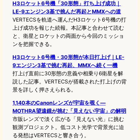
H3ロケット6号機「30形態」打ち上げ成功｜
LE-9エンジン3基で挑んだ再起とMMXへの道
VERTECSを軌道へ運んだH3ロケット6号機の打
上げ成功を報じた続報。本記事と合わせて読む
と、衛星とロケットの両面から今回のミッショ
ンを把握できる。
H3ロケット6号機・30形態が本日打上げ｜LE-
9エンジン3基で挑む再起、MMXへ続く一機
打上げ直前に30形態の意義や相乗り6衛星を解
説した記事。VERTECSが搭載された打上げの背
景を詳しく押さえられる。
1,140本のCanonレンズが宇宙を覗く—
MOTHRA望遠鏡が挑む「見えない宇宙」の解明
市販レンズで淡く広がる「見えない光」に挑む
観測プロジェクト。低コスト光学で背景光に迫
る発想はVERTECSと響き合う。