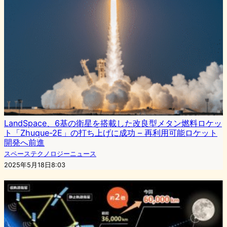
LandSpace、6基の衛星を搭載した改良型メタン燃料ロケッ
ト「Zhuque-2E」の打ち上げに成功 – 再利用可能ロケット
開発へ前進
スペーステクノロジーニュース
2025年5月18日8:03