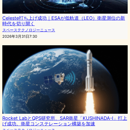
Celeste打ち上げ成功｜ESAが低軌道（LEO）衛星測位の新
時代を切り開く
スペーステクノロジーニュース
2026年3月31日7:30
Rocket LabとQPS研究所、SAR衛星「KUSHINADA-I」打上
げ成功。衛星コンステレーション構築を加速