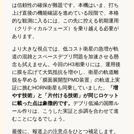
は信頼性の確保が難題です。本機はいま、打ち
上げ直後の機能確認を進めている段階で、本格
的な観測に入るには、この先に控える初期運用
（クリティカルフェーズ）を乗り越える必要が
あります。
より大きな視点では、低コスト衛星の急増が軌
道の混雑とスペースデブリ問題を加速させる懸
念も拭えません。今回のH3相乗りには、運用後
に膜を広げて大気抵抗を増やし、衛星の軌道離
脱を早める「膜面展開型PMD装置」の軌道上実
証に挑むHORN衛星も同乗していました。
「増
やす技術」と「片付ける技術」が同じロケット
に載った点は象徴的です。
デブリ低減の国際ル
ール作りは、こうした実証と歩調を合わせて進
むことになるでしょう。
最後に、報道上の注意点をひとつ補足します。