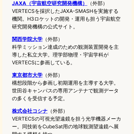
JAXA（宇宙航空研究開発機構）
（外部）
VERTECSを採択したJAXA-SMASHを実施する
機関。H3ロケットの開発・運用も担う宇宙航空
研究開発機構の公式サイト。
関西学院大学
（外部）
科学ミッション達成のための観測装置開発を主
導した私立大学。理学部物理・宇宙学科が
VERTECSに参画している。
東京都市大学
（外部）
構想段階から参画し初期運用を主導する大学。
世田谷キャンパスの専用アンテナで観測データ
の多くを受信する予定。
株式会社コシナ
（外部）
VERTECSの可視光望遠鏡を担う光学機器メーカ
ー。同技術をCubeSat用の地球観測望遠鏡へ展