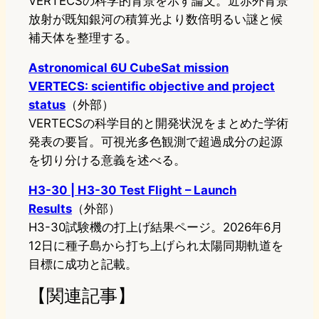
VERTECSの科学的背景を示す論文。近赤外背景
放射が既知銀河の積算光より数倍明るい謎と候
補天体を整理する。
Astronomical 6U CubeSat mission
VERTECS: scientific objective and project
status
（外部）
VERTECSの科学目的と開発状況をまとめた学術
発表の要旨。可視光多色観測で超過成分の起源
を切り分ける意義を述べる。
H3-30 | H3-30 Test Flight – Launch
Results
（外部）
H3-30試験機の打上げ結果ページ。2026年6月
12日に種子島から打ち上げられ太陽同期軌道を
目標に成功と記載。
【関連記事】