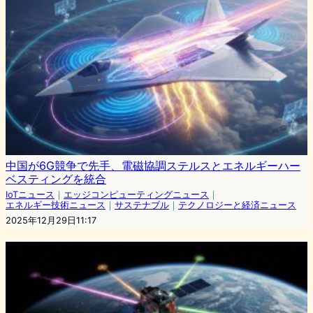
中国が6G競争で先手、電磁協調ステルスとエネルギーハー
ベスティングを統合
IoTニュース
｜
エッジコンピューティングニュース
｜
エネルギー技術ニュース
｜
サステナブル
｜
テクノロジーと経済ニュース
2025年12月29日11:17