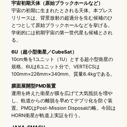
宇宙初期天体（原始ブラックホールなど）
宇宙の初期に生まれたとされる天体。本プレス
リリースは、背景放射の超過分を生む候補のひ
とつとして原始ブラックホールなどを挙げる。
学術的には初期宇宙の第一世代星も候補とされ
る。
6U（超小型衛星／CubeSat）
10cm角を1ユニット（1U）とする超小型衛星の
規格。6Uは6ユニット分で、VERTECSは
100mm×226mm×340mm、質量8.4kgである。
膜面展開型PMD装置
運用を終えた衛星が膜を広げて大気抵抗を増や
し、軌道からの離脱を早めてデブリ化を防ぐ装
置。PMDはPost-Mission Disposalの略。今回は
HORN衛星が軌道上実証を行う。