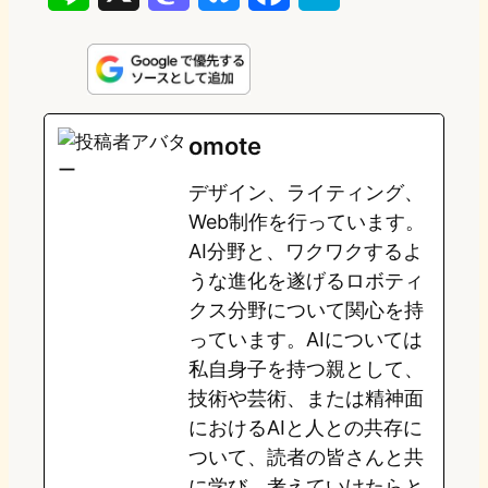
i
a
l
a
a
n
s
u
c
t
e
t
e
e
e
omote
o
s
b
n
デザイン、ライティング、
d
k
o
a
Web制作を行っています。
o
y
o
AI分野と、ワクワクするよ
うな進化を遂げるロボティ
n
k
クス分野について関心を持
っています。AIについては
私自身子を持つ親として、
技術や芸術、または精神面
におけるAIと人との共存に
ついて、読者の皆さんと共
に学び、考えていけたらと