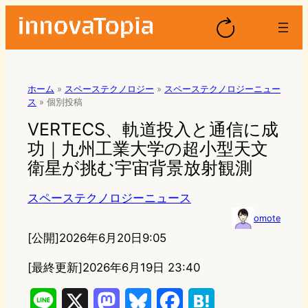
ホーム
»
スペーステクノロジー
»
スペーステクノロジーニュー
ス
»
個別投稿
VERTECS、軌道投入と通信に成
功｜九州工業大学の超小型天文
衛星が挑む宇宙背景放射観測
スペーステクノロジーニュース
omote
[公開]
2026年6月20日9:05
[最終更新]
2026年6月19日 23:40
L
X
M
B
F
H