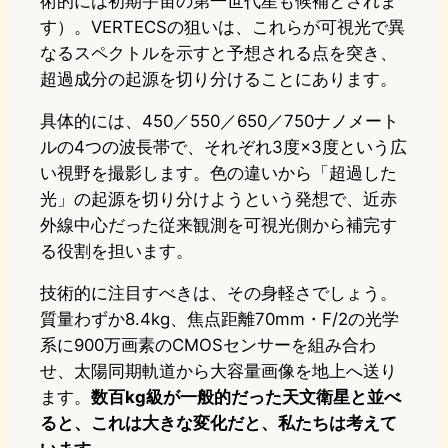
術的には初期宇宙の第一世代星も候補とされま
す）。VERTECSの狙いは、これらが可視光で異
なるスペクトルを示すと予想される点を突き、
超過成分の起源を切り分けることにあります。
具体的には、450／550／650／750ナノメート
ルの4つの波長帯で、それぞれ3度×3度という広
い視野を撮影します。色の違いから「超過した
光」の起源を切り分けようという発想で、近赤
外線中心だった従来観測を可視光側から補完す
る役割を担います。
技術的に注目すべきは、その身軽さでしょう。
質量わずか8.4kg、焦点距離70mm・F/2の光学
系に900万画素のCMOSセンサーを組み合わ
せ、太陽同期軌道から大容量画像を地上へ送り
ます。
数百kg級が一般的だった天文衛星と並べ
ると、これは大きな変化だと、私たちは考えて