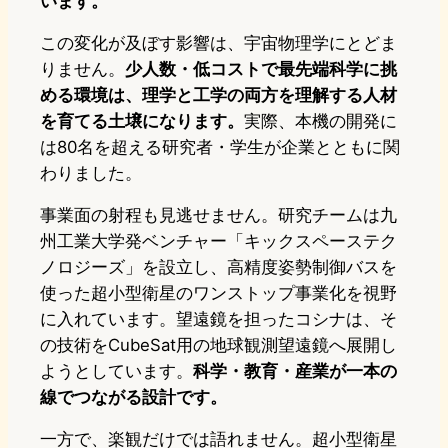
います。
この変化が及ぼす影響は、宇宙物理学にとどま
りません。
少人数・低コストで最先端科学に挑
める環境は、理学と工学の両方を理解する人材
を育てる土壌になります。
実際、本機の開発に
は80名を超える研究者・学生が企業とともに関
わりました。
事業面の射程も見逃せません。研究チームは九
州工業大学発ベンチャー「キックスペーステク
ノロジーズ」を設立し、高精度姿勢制御バスを
使った超小型衛星のワンストップ事業化を視野
に入れています。望遠鏡を担ったコシナは、そ
の技術をCubeSat用の地球観測望遠鏡へ展開し
ようとしています。
科学・教育・産業が一本の
線でつながる設計です。
一方で、楽観だけでは語れません。超小型衛星