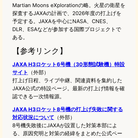
Martian Moons eXplorationの略。火星の衛星を
探査するJAXAの計画で、2026年度の打上げを
予定する。JAXAを中心にNASA、CNES、
DLR、ESAなどが参加する国際プロジェクトで
ある。
【参考リンク】
JAXA H3ロケット6号機（30形態試験機）特設
サイト
（外部）
打上げ日程、ライブ中継、関連資料を集約した
JAXA公式の特設ページ。最新の打上げ情報を確
認できる一次情報源。
JAXA H3ロケット8号機の打上げ失敗に関する
対応状況について
（外部）
8号機失敗後にJAXAが設置した対策本部によ
る、原因究明と対策の経緯をまとめた公式ペー