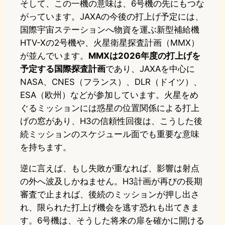
そして、この一機の意味は、6号機の先にもつな
がっています。JAXAの今後の打上げ予定には、
国際宇宙ステーションへ物資を運ぶ新型補給機
HTV-Xの2号機や、火星衛星探査計画（MMX）
が並んでいます。
MMXは2026年度の打上げを
予定する国際探査計画
であり、JAXAを中心に
NASA、CNES（フランス）、DLR（ドイツ）、
ESA（欧州）などが参加しています。火星をめ
ぐるミッションには惑星の位置関係による打上
げの窓があり、H3の信頼性回復は、こうした後
続ミッションのスケジュール面でも重要な意味
を持ちます。
逆に言えば、もし失敗が重なれば、影響は射点
の外へ波及しかねません。H3計画が再びの長期
審査で止まれば、後続のミッションが押し出さ
れ、限られた打上げ機会を逃す恐れも出てきま
す。6号機は、そうした将来の扉を確かに開ける