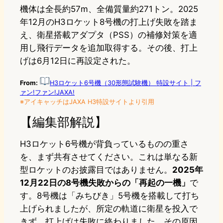
機体は全長約57m、全備質量約271トン。2025
年12月のH3ロケット8号機の打上げ失敗を踏ま
え、衛星搭載アダプタ（PSS）の補修対策を適
用し飛行データを追加取得する。その後、打上
げは6月12日に再設定された。
From:
H3ロケット6号機（30形態試験機） 特設サイト | フ
ァン!ファン!JAXA!
※アイキャッチはJAXA H3特設サイトより引用
【編集部解説】
H3ロケット6号機が背負っているものの重さ
を、まず共有させてください。これは単なる新
型ロケットのお披露目ではありません。
2025年
12月22日の8号機失敗からの「再起の一機」
で
す。8号機は「みちびき」5号機を搭載して打ち
上げられましたが、所定の軌道に衛星を投入で
きず、打上げは失敗に終わりました。その原因