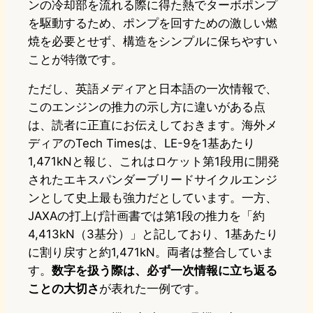
ンの冷却部を流れる際に得た熱でターボポンプ
を駆動するため、ポンプを回すための激しい燃
焼を必要とせず、構造をシンプルに保ちやすい
ことが特徴です。
ただし、英語メディアと日本語の一次情報で、
このエンジンの推力の示し方に違いがある点
は、読者に正直にお伝えしておきます。海外メ
ディアのTech Timesは、LE-9を1基あたり
1,471kNと報じ、これはロケット第1段用に開発
されたエキスパンダーブリードサイクルエンジ
ンとして史上最も強力だとしています。一方、
JAXAの打上げ計画書では第1段の推力を「約
4,413kN（3基分）」と記しており、1基あたり
に割り戻すと約1,471kN。両者は整合していま
す。
数字を扱う際は、必ず一次情報に立ち返る
ことの大切さ
が表れた一例です。