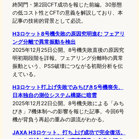
終関門・第2回CFT成功を報じた前編。30形態
の低コスト性とCFTの意義を解説しており、本
記事の技術的背景として必読。
H3ロケット8号機失敗の原因究明進む フェアリ
ング分離で異常振動を検出
2025年12月25日公開。8号機失敗直後の原因究
明初期段階を詳報。フェアリング分離時の異常
振動という、PSS破壊につながる初期分析を伝
えている。
H3ロケット打上げ失敗でみちびき5号機喪失、
日本独自の測位システム構築に暗雲
2025年12月22日公開。8号機失敗による「みち
びき」7機体制への影響を報じた記事。今回6号
機が背負う再起の重みの源流がわかる。
JAXA H3ロケット、打ち上げ成功で完全復活。