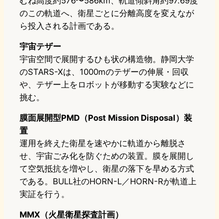
むね高度約576〜586km、軌道傾斜角約97.69度
のこの軌道へ、衛星ごとに分離高度を変えなが
ら投入される計画である。
宇宙テザー
宇宙空間で展開するひも状の構造物。静岡大学
のSTARS-Xは、1000mのテザーの伸展・回収
や、テザー上をロボットが移動する実験などに
挑む。
膜面展開型PMD（Post Mission Disposal）装
置
運用を終えた衛星を速やかに軌道から離脱さ
せ、宇宙ごみ化を防ぐための装置。膜を展開し
て空気抵抗を増やし、衛星の落下を早める方式
である。BULL社のHORN-L／HORN-Rが軌道上
実証を行う。
MMX（火星衛星探査計画）