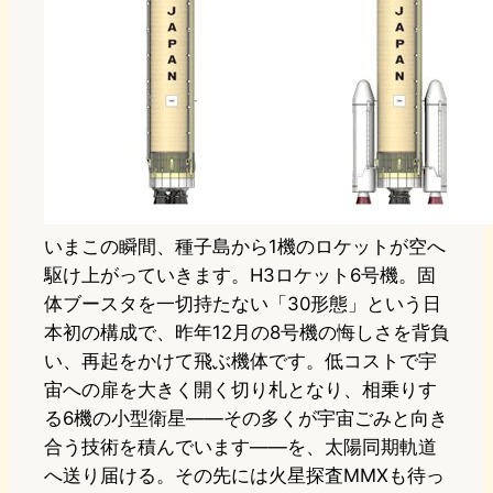
いまこの瞬間、種子島から1機のロケットが空へ
駆け上がっていきます。H3ロケット6号機。固
体ブースタを一切持たない「30形態」という日
本初の構成で、昨年12月の8号機の悔しさを背負
い、再起をかけて飛ぶ機体です。低コストで宇
宙への扉を大きく開く切り札となり、相乗りす
る6機の小型衛星——その多くが宇宙ごみと向き
合う技術を積んでいます——を、太陽同期軌道
へ送り届ける。その先には火星探査MMXも待っ