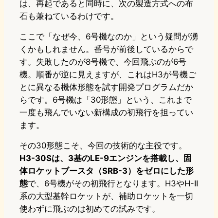
は、再起であると同時に、次の製造方式への布
石も兼ねているわけです。
ここで「なぜ今、6号機なのか」という疑問が湧
くかもしれません。番号が前後しているからで
す。失敗したのが8号機で、今回飛ぶのが6号
機。順番が逆に見えますが、これはH3が号機ご
とに異なる機体形態を試す開発プログラムだか
らです。6号機は「30形態」という、これまで
一度も飛んでいない新構成の初飛行を担ってい
ます。
その30形態こそ、今回の技術的な主役です。
H3-30Sは、3基のLE-9エンジンを搭載し、固
体ロケットブースタ（SRB-3）をゼロにした形
態
で、6号機がその初飛行となります。H3やH-II
系の大型基幹ロケットが、補助ロケットを一切
使わずに飛ぶのは初めての試みです。