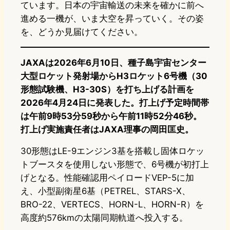
ています。日本の宇宙輸送の未来を確かに前へ
進める一機が、いま大空を昇っていく。その姿
を、どうか見届けてください。
JAXAは2026年6月10日、種子島宇宙センター
大型ロケット発射場からH3ロケット6号機（30
形態試験機、H3-30S）を打ち上げる計画を
2026年4月24日に発表した。打上げ予定時間帯
は午前9時53分59秒から午前11時52分46秒。
打上げ実施責任者はJAXA理事の岡田匡史。
30形態はLE-9エンジン3基を搭載し固体ロケッ
トブースタを使用しない形態で、6号機が初打上
げとなる。性能確認用ペイロードVEP-5に加
え、小型副衛星6基（PETREL、STARS-X、
BRO-22、VERTECS、HORN-L、HORN-R）を
高度約576kmの太陽同期軌道へ投入する。