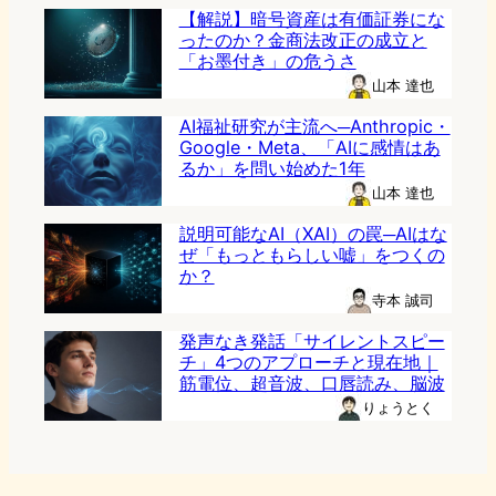
【解説】暗号資産は有価証券にな
ったのか？金商法改正の成立と
「お墨付き」の危うさ
山本 達也
AI福祉研究が主流へ─Anthropic・
Google・Meta、「AIに感情はあ
るか」を問い始めた1年
山本 達也
説明可能なAI（XAI）の罠─AIはな
ぜ「もっともらしい嘘」をつくの
か？
寺本 誠司
発声なき発話「サイレントスピー
チ」4つのアプローチと現在地｜
筋電位、超音波、口唇読み、脳波
りょうとく