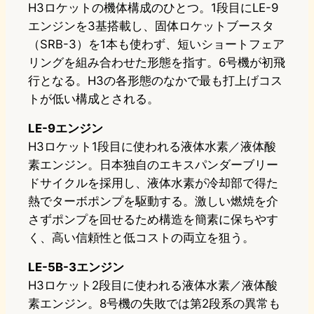
H3ロケットの機体構成のひとつ。1段目にLE-9
エンジンを3基搭載し、固体ロケットブースタ
（SRB-3）を1本も使わず、短いショートフェア
リングを組み合わせた形態を指す。6号機が初飛
行となる。H3の各形態のなかで最も打上げコス
トが低い構成とされる。
LE-9エンジン
H3ロケット1段目に使われる液体水素／液体酸
素エンジン。日本独自のエキスパンダーブリー
ドサイクルを採用し、液体水素が冷却部で得た
熱でターボポンプを駆動する。激しい燃焼を介
さずポンプを回せるため構造を簡素に保ちやす
く、高い信頼性と低コストの両立を狙う。
LE-5B-3エンジン
H3ロケット2段目に使われる液体水素／液体酸
素エンジン。8号機の失敗では第2段系の異常も