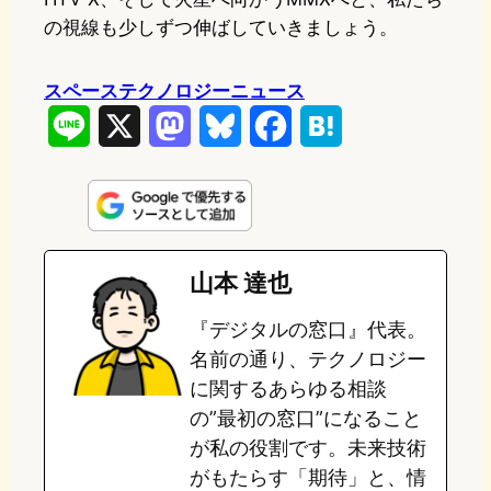
の視線も少しずつ伸ばしていきましょう。
スペーステクノロジーニュース
L
X
M
B
F
H
i
a
l
a
a
n
s
u
c
t
e
t
e
e
e
山本 達也
o
s
b
n
『デジタルの窓口』代表。
d
k
o
a
名前の通り、テクノロジー
o
y
o
に関するあらゆる相談
の”最初の窓口”になること
n
k
が私の役割です。未来技術
がもたらす「期待」と、情