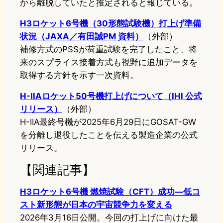
から離脱していたと推定されると報じている。
H3ロケット6号機（30形態試験機）打上げ準備
状況（JAXA／有田誠PM 資料）
（外部）
補修方式のPSSが荷重試験を完了したこと、将
来のスプライス接着方式も視野に追加データを
取得する方針を示す一次資料。
H-IIAロケット50号機打上げについて（IHI 公式
リリース）
（外部）
H-IIA最終号機が2025年6月29日にGOSAT-GW
を分離し退役したことを伝える製造企業の公式
リリース。
【関連記事】
H3ロケット6号機 燃焼試験（CFT）成功—低コ
スト新形態が日本の宇宙競争力を変える
2026年3月16日公開。今回の打上げに向けた最