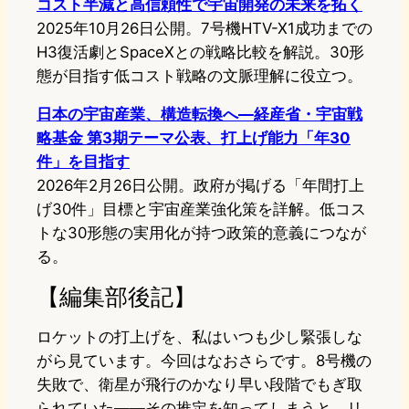
コスト半減と高信頼性で宇宙開発の未来を拓く
2025年10月26日公開。7号機HTV-X1成功までの
H3復活劇とSpaceXとの戦略比較を解説。30形
態が目指す低コスト戦略の文脈理解に役立つ。
日本の宇宙産業、構造転換へ—経産省・宇宙戦
略基金 第3期テーマ公表、打上げ能力「年30
件」を目指す
2026年2月26日公開。政府が掲げる「年間打上
げ30件」目標と宇宙産業強化策を詳解。低コス
トな30形態の実用化が持つ政策的意義につなが
る。
【編集部後記】
ロケットの打上げを、私はいつも少し緊張しな
がら見ています。今回はなおさらです。8号機の
失敗で、衛星が飛行のかなり早い段階でもぎ取
られていた——その推定を知ってしまうと、リ