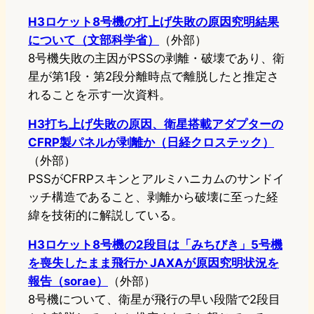
H3ロケット8号機の打上げ失敗の原因究明結果
について（文部科学省）
（外部）
8号機失敗の主因がPSSの剥離・破壊であり、衛
星が第1段・第2段分離時点で離脱したと推定さ
れることを示す一次資料。
H3打ち上げ失敗の原因、衛星搭載アダプターの
CFRP製パネルが剥離か（日経クロステック）
（外部）
PSSがCFRPスキンとアルミハニカムのサンドイ
ッチ構造であること、剥離から破壊に至った経
緯を技術的に解説している。
H3ロケット8号機の2段目は「みちびき」5号機
を喪失したまま飛行か JAXAが原因究明状況を
報告（sorae）
（外部）
8号機について、衛星が飛行の早い段階で2段目