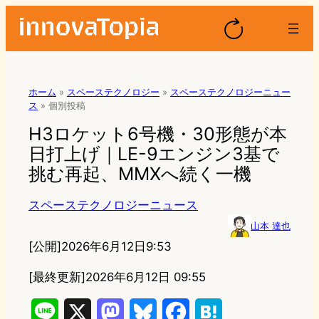
ホーム
»
スペーステクノロジー
»
スペーステクノロジーニュー
ス
»
個別投稿
H3ロケット6号機・30形態が本
日打上げ｜LE-9エンジン3基で
挑む再起、MMXへ続く一機
スペーステクノロジーニュース
山本 達也
[公開]
2026年6月12日9:53
[最終更新]
2026年6月12日 09:55
L
X
M
B
F
H