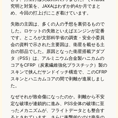
究明と対策を、JAXAはわずか約4か月でまと
め、今回の打上げにこぎ着けています。
失敗の主因は、多くの人の予想を裏切るもので
した。ロケットの失敗といえばエンジンが定番
です。ところが文部科学省の調査・安全小委員
会の資料で示された主要因は、衛星を載せる土
台の部品でした。原因となった衛星搭載アダプ
タ（PSS）は、アルミニウム合金製ハニカムの
コアをCFRP（炭素繊維強化プラスチック）製の
スキンで挟んだサンドイッチ構造で、このCFRP
スキンとハニカムコアの間で剥離が進展しまし
た。
なぜそれが致命傷になったのか。剥離から不安
定な破壊が連鎖的に進み、PSS全体の破壊に至
ったメカニズムが、フライトデータとも整合す
るとされています。さらに衝撃的なのは喪失の