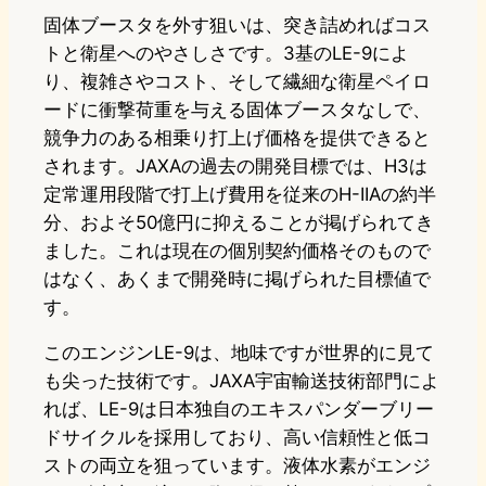
固体ブースタを外す狙いは、突き詰めればコス
トと衛星へのやさしさです。3基のLE-9によ
り、複雑さやコスト、そして繊細な衛星ペイロ
ードに衝撃荷重を与える固体ブースタなしで、
競争力のある相乗り打上げ価格を提供できると
されます。JAXAの過去の開発目標では、H3は
定常運用段階で打上げ費用を従来のH-IIAの約半
分、およそ50億円に抑えることが掲げられてき
ました。これは現在の個別契約価格そのもので
はなく、あくまで開発時に掲げられた目標値で
す。
このエンジンLE-9は、地味ですが世界的に見て
も尖った技術です。JAXA宇宙輸送技術部門によ
れば、LE-9は日本独自のエキスパンダーブリー
ドサイクルを採用しており、高い信頼性と低コ
ストの両立を狙っています。液体水素がエンジ