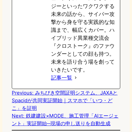
ジーといったワクワクする
未来の話から、サイバー攻
撃から身を守る実践的な知
識まで、幅広くカバー。ハ
イブリッド異業種交流会
『クロストーク』のファウ
ンダーとしての顔も持つ。
未来を語り合う場を創って
いきたいです。
記事一覧
Previous:
みちびき空間証明システム、JAXAと
Spacidが共同実証開始｜スマホで「いつ・ど
こ」を証明
Next:
鉄建建設×MODE、施工管理「AIエージェ
ント」実証開始─現場の申し送りを自動生成