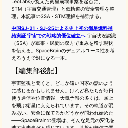
LeoLabsが捉えた衛星崩壊事案を起点に、
STM（宇宙交通管理）と低軌道の安全管理を整
理。本記事のSSA・STM理解を補強する。
中国SJ-21・SJ-25による史上初の衛星燃料補
給実証 宇宙での戦略的優位確立へ
宇宙状況認識
（SSA）が軍事・民間の双方で重みを増す現状
を伝える。SpaceBrainのデュアルユース性を考
えるうえで対になる一本。
【編集部後記】
宇宙監視と聞くと、どこか遠い国家の話のよう
に感じるかもしれません。けれど私たちが毎日
使う通信や位置情報、天気予報の多くは、頭上
を飛ぶ衛星に支えられています。その軌道が混
みあい、安全に保てるかどうかが問われ始めた
——SpaceBrainの登場は、そんな足元の変化を
映す出来事だと感じています。基盤が無償で開