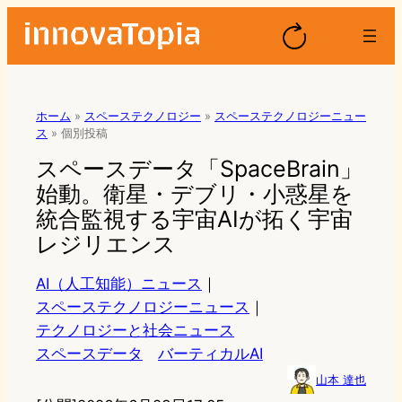
ホーム
»
スペーステクノロジー
»
スペーステクノロジーニュー
ス
»
個別投稿
スペースデータ「SpaceBrain」
始動。衛星・デブリ・小惑星を
統合監視する宇宙AIが拓く宇宙
レジリエンス
AI（人工知能）ニュース
｜
スペーステクノロジーニュース
｜
テクノロジーと社会ニュース
スペースデータ
バーティカルAI
山本 達也