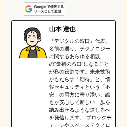
n
s
u
c
t
e
t
e
e
e
山本 達也
o
s
b
n
『デジタルの窓口』代表。
d
k
o
a
名前の通り、テクノロジー
o
y
o
に関するあらゆる相談
の”最初の窓口”になること
n
k
が私の役割です。未来技術
がもたらす「期待」と、情
報セキュリティという「不
安」の両方に寄り添い、誰
もが安心して新しい一歩を
踏み出せるような道しるべ
を発信します。 ブロックチ
ェーンやスペーステクノロ