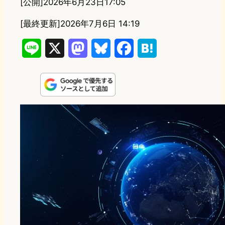
[公開]
2026年6月23日17:05
[最終更新]
2026年7月6日 14:19
L
X
M
B
F
H
i
a
l
a
a
n
s
u
c
t
e
t
e
e
e
o
s
b
n
d
k
o
a
o
y
o
n
k