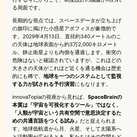
る局面です。
長期的な視点では、スペースデータが立ち上げ
の旗印に掲げた小惑星アポフィスが象徴的で
す。2029年4月13日、直径約340メートルのこ
の天体は地球表面から約3万2,000キロメート
ル、静止衛星よりも内側を通過します。衝突の
危険はないと確認されていますが、これほどの
大きさの天体がこれほど近くを通る機会は歴史
的にも稀で、
地球を一つのシステムとして監視
する力が試される予行演習
にもなります。
innovaTopiaの視座から見れば、
SpaceBrainの
本質は「宇宙を可視化するツール」ではなく、
「人類が宇宙という共有空間で意思決定するた
めの共通言語をつくる試み」
だと捉えられま
す。地球低軌道から月、火星、そして太陽系へ
と活動圏が広がるとき、私たちはその空間をど