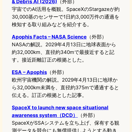
& Debris AI (2026)
（外部）
宇宙でのAI活用を概観。SpaceXのStargazeが約
30,000基のセンサーで1日約3,000万件の通過を
検知する取り組みなどを紹介する。
Apophis Facts – NASA Science
（外部）
NASAの解説。2029年4月13日に地球表面から
約32,000km、直径約340mで最接近すると記
す。接近距離訂正の根拠とした。
ESA – Apophis
（外部）
欧州宇宙機関の解説。2029年4月13日に地球か
ら32,000km未満を、直径約375mで通過すると
伝える。訂正の根拠とした記事。
SpaceX to launch new space situational
awareness system（DCD）
（外部）
SpaceXがSSAシステムを立ち上げ、保有する観
測データを競合にも無償提供しようとする動き