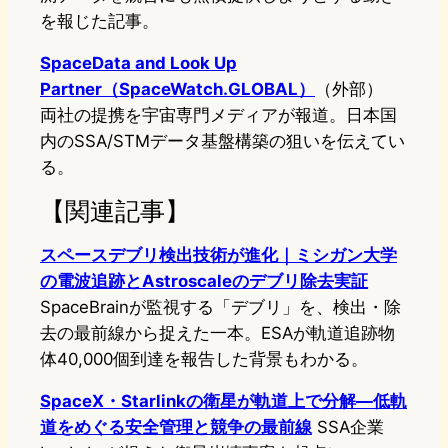
を報じた記事。
SpaceData and Look Up
Partner（SpaceWatch.GLOBAL）
（外部）
両社の提携を宇宙専門メディアが報道。日本国
内のSSA/STMデータ基盤構築の狙いを伝えてい
る。
【関連記事】
スペースデブリ検出技術が進化｜ミシガン大学
の電波追跡とAstroscaleのデブリ除去実証
SpaceBrainが監視する「デブリ」を、検出・除
去の最前線から捉えた一本。ESAが軌道追跡物
体40,000個到達を報告した背景もわかる。
SpaceX・Starlinkの衛星が軌道上で分解—低軌
道をめぐる安全管理と競争の最前線
SSA企業