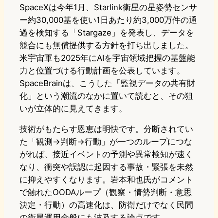
SpaceXは今年1月、Starlink衛星の星姿勢センサ
ー約30,000基を使い1日あたり約3,000万件の通
過を検知する「Stargaze」を発表し、データを
競合にも無償提供する方針を打ち出しました。
米宇宙軍も2025年にAIを宇宙領域把握の基盤能
力と位置づける行動計画を公表しています。
SpaceBrainは、こうした「監視データの共有財
化」という潮流のなかに置いて読むと、その狙
いが立体的に見えてきます。
技術がもたらす恩恵は明快です。分断されてい
た「観測→判断→行動」が一つのループにつな
がれば、接近イベントの予測や異常検知が速く
なり、衝突や誤認に起因する事故・緊張を未然
に抑えやすくなります。岩本和也氏がコメント
で触れたOODAループ（観察・情勢判断・意思
決定・行動）の高速化は、防衛だけでなく民間
の衛星運用全般にも波及する論点です。