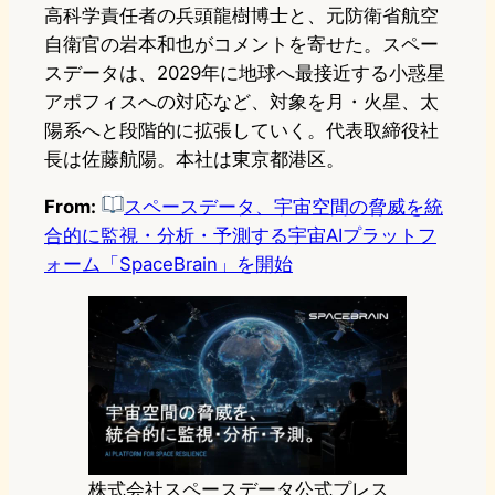
高科学責任者の兵頭龍樹博士と、元防衛省航空
自衛官の岩本和也がコメントを寄せた。スペー
スデータは、2029年に地球へ最接近する小惑星
アポフィスへの対応など、対象を月・火星、太
陽系へと段階的に拡張していく。代表取締役社
長は佐藤航陽。本社は東京都港区。
From:
スペースデータ、宇宙空間の脅威を統
合的に監視・分析・予測する宇宙AIプラットフ
ォーム「SpaceBrain」を開始
株式会社スペースデータ公式プレス