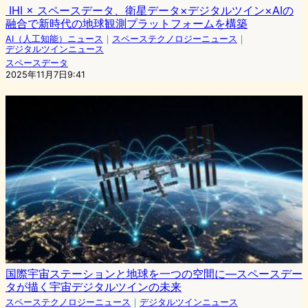
IHI × スペースデータ、衛星データ×デジタルツイン×AIの
融合で新時代の地球観測プラットフォームを構築
AI（人工知能）ニュース
｜
スペーステクノロジーニュース
｜
デジタルツインニュース
スペースデータ
2025年11月7日9:41
国際宇宙ステーションと地球を一つの空間に—スペースデー
タが描く宇宙デジタルツインの未来
スペーステクノロジーニュース
｜
デジタルツインニュース