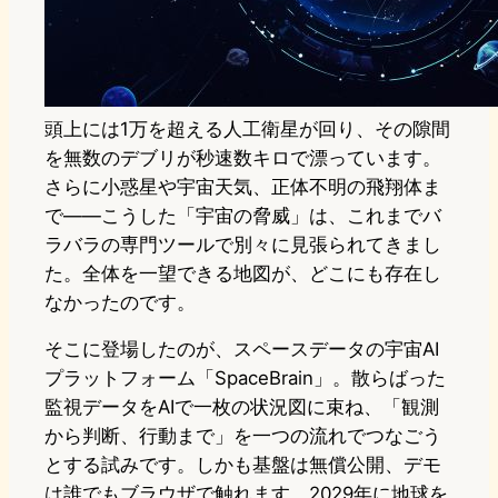
頭上には1万を超える人工衛星が回り、その隙間
を無数のデブリが秒速数キロで漂っています。
さらに小惑星や宇宙天気、正体不明の飛翔体ま
で――こうした「宇宙の脅威」は、これまでバ
ラバラの専門ツールで別々に見張られてきまし
た。全体を一望できる地図が、どこにも存在し
なかったのです。
そこに登場したのが、スペースデータの宇宙AI
プラットフォーム「SpaceBrain」。散らばった
監視データをAIで一枚の状況図に束ね、「観測
から判断、行動まで」を一つの流れでつなごう
とする試みです。しかも基盤は無償公開、デモ
は誰でもブラウザで触れます。2029年に地球を