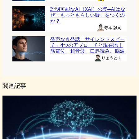
説明可能なAI（XAI）の罠─AIはな
ぜ「もっともらしい嘘」をつくの
か？
寺本 誠司
発声なき発話「サイレントスピー
チ」4つのアプローチと現在地｜
筋電位、超音波、口唇読み、脳波
りょうとく
関連記事