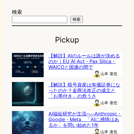
検索
検索
Pickup
【解説】AIのルールは誰が決める
のか｜EU AI Act・Pax Silica・
WAICOと国連の間で
山本 達也
【解説】暗号資産は有価証券にな
ったのか？金商法改正の成立と
「お墨付き」の危うさ
山本 達也
AI福祉研究が主流へ─Anthropic・
Google・Meta、「AIに感情はあ
るか」を問い始めた1年
山本 達也