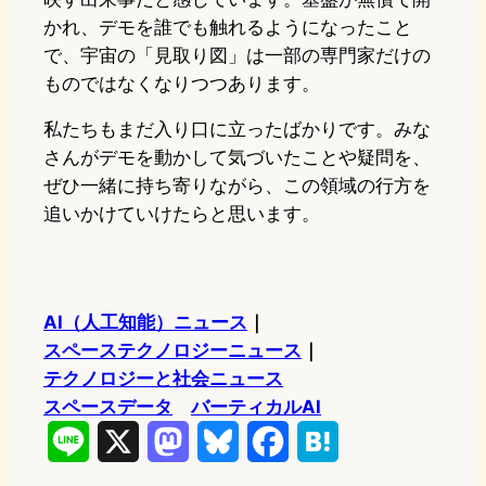
かれ、デモを誰でも触れるようになったこと
で、宇宙の「見取り図」は一部の専門家だけの
ものではなくなりつつあります。
私たちもまだ入り口に立ったばかりです。みな
さんがデモを動かして気づいたことや疑問を、
ぜひ一緒に持ち寄りながら、この領域の行方を
追いかけていけたらと思います。
AI（人工知能）ニュース
｜
スペーステクノロジーニュース
｜
テクノロジーと社会ニュース
スペースデータ
バーティカルAI
L
X
M
B
F
H
i
a
l
a
a