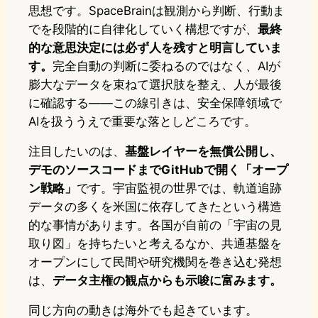
思想です。SpaceBrainは観測から判断、行動ま
でを段階的に自律化していく構想ですが、
最終
的な意思決定には必ず人を残すと明言していま
す。
完全自動の判断に委ねるのではなく、AIが
膨大なデータを束ねて選択肢を整え、人が最後
に確認する——この線引きは、安全保障領域で
AIを扱ううえで重要な落としどころです。
注目したいのは、
基盤レイヤーを無償公開し、
デモのソースコードまでGitHubで開く「オープ
ン戦略」
です。宇宙監視の世界では、軌道追跡
データの多くを米国に依存してきたという構造
的な事情があります。各国が自前の「宇宙の見
取り図」を持ちたいと考えるなか、共通基盤を
オープンにして民間や研究機関を巻き込む発想
は、
データ主権の観点からも示唆に富みます。
同じ方向の動きは海外でも起きています。