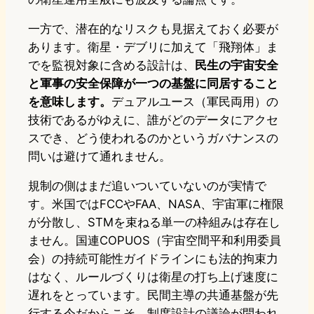
一方で、潜在的なリスクも見据えておく必要が
あります。衛星・デブリに加えて「飛翔体」ま
でを監視対象に含める設計は、
民生の宇宙安全
と軍事の安全保障が一つの基盤に同居すること
を意味します。
デュアルユース（軍民両用）の
技術であるがゆえに、誰がどのデータにアクセ
スでき、どう使われるのかというガバナンスの
問いは避けて通れません。
規制の側はまだ追いついていないのが実情で
す。米国ではFCCやFAA、NASA、宇宙軍に権限
が分散し、STMを束ねる単一の枠組みは存在し
ません。国連COPUOS（宇宙空間平和利用委員
会）の持続可能性ガイドラインにも法的拘束力
はなく、ルールづくりは衛星の打ち上げ速度に
遅れをとっています。民間主導の共通基盤が先
行する今だからこそ、制度設計の議論が問われ