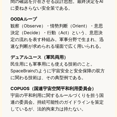
間の確認を介在させる設計思想。最終決定をAI
に委ねきらない安全策である。
OODAループ
観察（Observe）・情勢判断（Orient）・意思
決定（Decide）・行動（Act）という、意思決
定の流れを表す枠組み。軍事分野で生まれ、迅
速な判断が求められる場面で広く用いられる。
デュアルユース（軍民両用）
民生用にも軍事用にも使える技術のこと。
SpaceBrainのように宇宙安全と安全保障の双方
に関わる技術は、その典型例である。
COPUOS（国連宇宙空間平和利用委員会）
宇宙の平和利用に関するルールづくりを担う国
連の委員会。持続可能性のガイドラインを策定
しているが、法的拘束力は持たない。