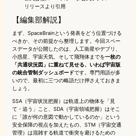
リリースより引用
【編集部解説】
まず、SpaceBrainという発表をどう位置づける
べきか、その前提から整理します。今回スペー
スデータが公開したのは、人工衛星やデブリ、
小惑星、宇宙天気、そして飛翔体までを
一枚の
「共通状況図」に重ねて見せる、いわば宇宙版
の統合管制ダッシュボード
です。専門用語が多
いので、最初に三つの略語だけ押さえておきま
しょう。
SSA（宇宙状況把握）は軌道上の物体を「見
て・追う」こと、SDA（宇宙領域把握）はそこ
に「誰が何の意図で動かしているのか」という
安全保障の視点を加えたもの、STM（宇宙交通
管理）は混雑する軌道で衝突を避けるための