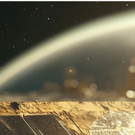
u
c
t
e
e
e
s
b
n
k
o
a
y
o
k