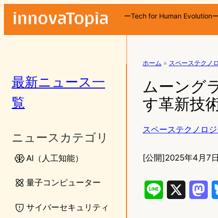
ーTech for Human Evolution
ホーム
»
スペーステクノ
最新ニュース一
ムーング
覧
す革新技
スペーステクノロジ
ニュースカテゴリ
[公開]
2025年4月7日
AI（人工知能）
量子コンピューター
L
X
M
サイバーセキュリティ
i
a