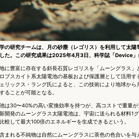
学の研究チームは、月の砂塵（レゴリス）を利用して太陽
た。この研究成果は2025年4月3日、科学誌「Device
地に豊富に存在する斜長石質レゴリスを「ムーングラス」
ロブスカイト系太陽電池の基板および保護層として活用す
ェリックス・ラング氏によると、この技術により地球から
減することが可能となる。
池は30〜40%の高い変換効率を持つが、高コストで重量
新開発のムーングラス太陽電池は、宇宙に送られる材料1
比較して最大100倍のエネルギーを生成できるという。
含まれる不純物は自然にムーングラスに茶色の色合いを与