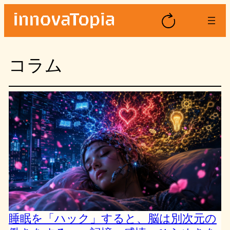
内
容
を
ス
コラム
キ
ッ
プ
睡眠を「ハック」すると、脳は別次元の