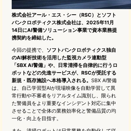
株式会社アール・エス・シー（RSC）とソフト
バンクロボティクス株式会社は、2025年11月
14日にAI警備ソリューション事業で資本業務提
携契約を締結した。
今回の提携で、
ソフトバンクロボティクス独自
のAI解析技術を活用した監視カメラ連動型
「SBX AI警備」や、日常清掃を自律的に行うロ
ボットなどの先進サービスが、RSCが受託する
新規・既存施設へ本格導入される。
SBX AI警備
は、自己学習型AIが現場映像を自動学習して異
常行動や不審者をリアルタイム識別し、限られ
た警備員をより重要なインシデント対応に集中
させることで全体の業務効率化と警備品質の均
一化・向上を目指す。
また、清掃ロボットは日常業務を自動化して従