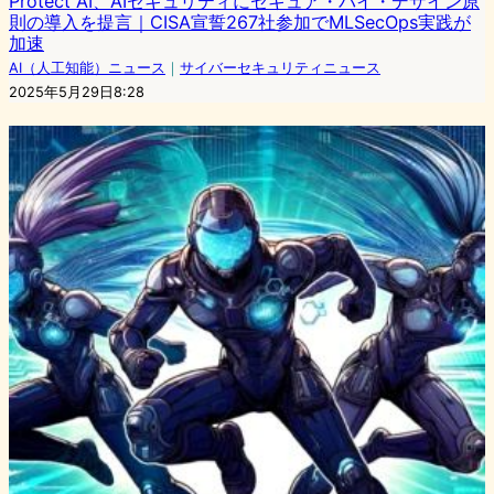
Protect AI、AIセキュリティにセキュア・バイ・デザイン原
則の導入を提言｜CISA宣誓267社参加でMLSecOps実践が
加速
AI（人工知能）ニュース
｜
サイバーセキュリティニュース
2025年5月29日8:28