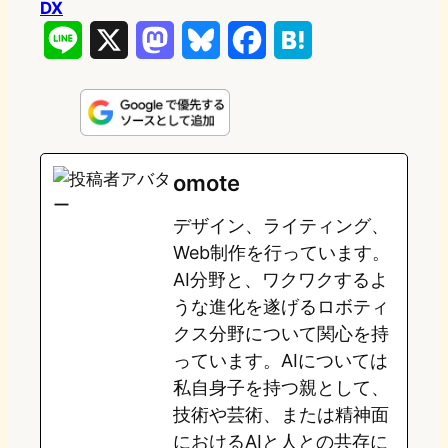
DX
L
X
M
B
F
H
i
a
l
a
a
n
s
u
c
t
e
t
e
e
e
omote
o
s
b
n
デザイン、ライティング、
d
k
o
a
Web制作を行っています。
o
y
o
AI分野と、ワクワクするよ
うな進化を遂げるロボティ
n
k
クス分野について関心を持
っています。AIについては
私自身子を持つ親として、
技術や芸術、または精神面
におけるAIと人との共存に