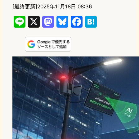
[最終更新]
2025年11月18日 08:36
L
X
M
B
F
H
i
a
l
a
a
n
s
u
c
t
e
t
e
e
e
o
s
b
n
d
k
o
a
o
y
o
n
k