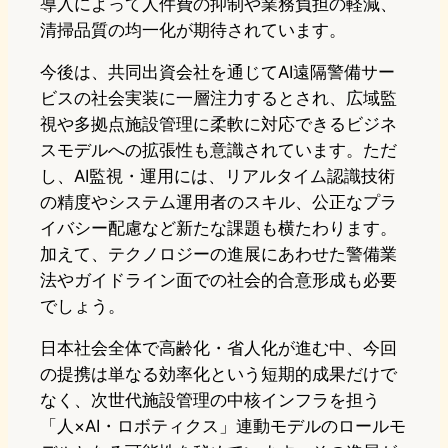
導入によって人件費の抑制や業務負担の軽減、
清掃品質の均一化が期待されています。
今後は、共同出資会社を通じてAI遠隔警備サー
ビスの社会実装に一層注力するとされ、広域監
視や多拠点施設管理に柔軟に対応できるビジネ
スモデルへの拡張性も意識されています。ただ
し、AI監視・運用には、リアルタイム認識技術
の精度やシステム運用者のスキル、公正なプラ
イバシー配慮など新たな課題も横たわります。
加えて、テクノロジーの進展にあわせた警備業
法やガイドライン面での社会的合意形成も必要
でしょう。
日本社会全体で高齢化・省人化が進む中、今回
の提携は単なる効率化という短期的成果だけで
なく、次世代施設管理の中核インフラを担う
「人×AI・ロボティクス」連動モデルのロールモ