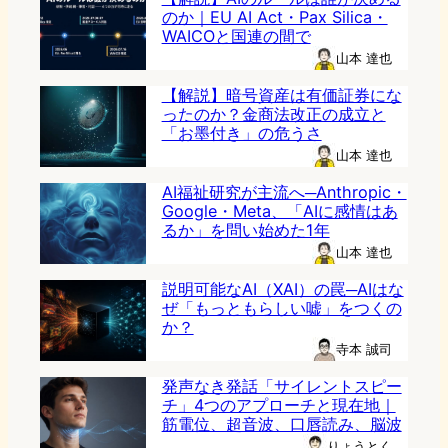
のか｜EU AI Act・Pax Silica・
WAICOと国連の間で
山本 達也
【解説】暗号資産は有価証券にな
ったのか？金商法改正の成立と
「お墨付き」の危うさ
山本 達也
AI福祉研究が主流へ─Anthropic・
Google・Meta、「AIに感情はあ
るか」を問い始めた1年
山本 達也
説明可能なAI（XAI）の罠─AIはな
ぜ「もっともらしい嘘」をつくの
か？
寺本 誠司
発声なき発話「サイレントスピー
チ」4つのアプローチと現在地｜
筋電位、超音波、口唇読み、脳波
りょうとく