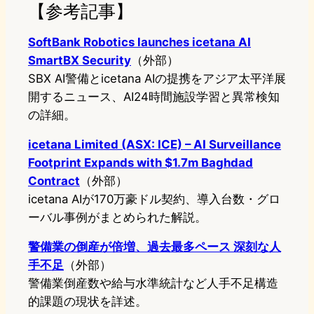
【参考記事】
SoftBank Robotics launches icetana AI
SmartBX Security
（外部）
SBX AI警備とicetana AIの提携をアジア太平洋展
開するニュース、AI24時間施設学習と異常検知
の詳細。
icetana Limited (ASX: ICE) – AI Surveillance
Footprint Expands with $1.7m Baghdad
Contract
（外部）
icetana AIが170万豪ドル契約、導入台数・グロ
ーバル事例がまとめられた解説。
警備業の倒産が倍増、過去最多ペース 深刻な人
手不足
（外部）
警備業倒産数や給与水準統計など人手不足構造
的課題の現状を詳述。