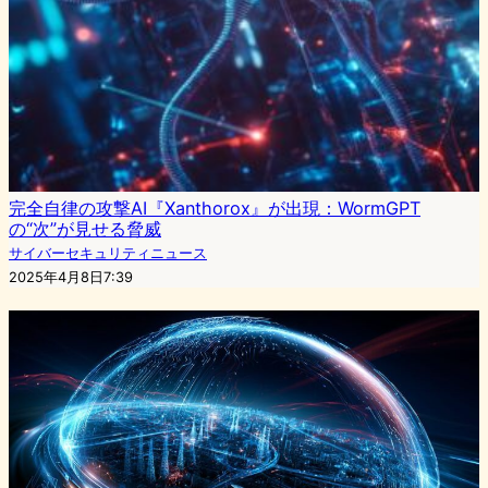
完全自律の攻撃AI『Xanthorox』が出現：WormGPT
の“次”が見せる脅威
サイバーセキュリティニュース
2025年4月8日7:39