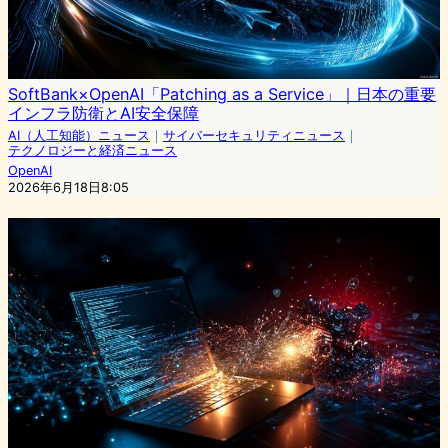
SoftBank×OpenAI「Patching as a Service」｜日本の重要
インフラ防衛とAI安全保障
AI（人工知能）ニュース
｜
サイバーセキュリティニュース
｜
テクノロジーと経済ニュース
OpenAI
2026年6月18日8:05