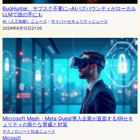
BugHunter、サブスク不要に─AIバグバウンティがローカル
LLMで誰の手にも
AI（人工知能）ニュース
｜
サイバーセキュリティニュース
2026年6月12日21:05
Microsoft Mesh・Meta Quest導入企業が直面するXRセキ
ュリティの新たな脅威と対策
テクノロジーと社会ニュース
Microsoft