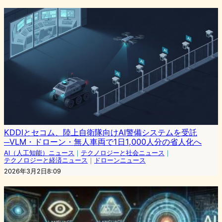
KDDIとセコム、陸上自衛隊向けAI警備システムを受託
─VLM・ドローン・無人車両で1日1,000人分の省人化へ
AI（人工知能）ニュース
｜
テクノロジーと社会ニュース
｜
テクノロジーと経済ニュース
｜
ドローンニュース
2026年3月2日8:09