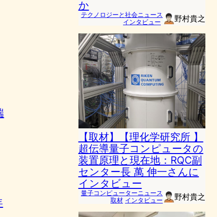
か
テクノロジーと社会ニュース
野村貴之
インタビュー
端
【取材】【理化学研究所 】
超伝導量子コンピュータの
装置原理と現在地：RQC副
センター長 萬 伸一さんに
インタビュー
量子コンピューターニュース
野村貴之
年
取材
インタビュー