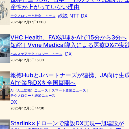
産性が上がっていない理由
総説
NTT
DX
テクノロジーと社会ニュース
2025年12月17日17:00
VHC Health、FAX処理をAIで15分から3分へ
短縮｜Vyne Medical導入による医療DXの実
DX
ヘルスケアテクノロジーニュース
2025年12月5日15:00
報徳HubとJパートナーズが連携、JA向け生
AIで業務DXを全国展開へ
AI（人工知能）ニュース
｜
スマート農業ニュース
｜
テクノロジーと経済ニュース
DX
2025年12月5日14:30
Starlink×ドローンで建設DX実現―旭建設が