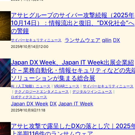
アサヒグループのサイバー攻撃続報（2025年
10月14日）：情報流出と復旧、“DX化社会”へ
の警鐘
ランサムウェア
qilin
DX
サイバーセキュリティニュース
2025年10月14日12:00
Japan DX Week、Japan IT Week出展企業紹
介 – 業務自動化・情報セキュリティなどの先
ソリューションが集まる総合展
AI（人工知能）ニュース
｜
VR/ARニュース
｜
サイバーセキュリティニュース
｜
テクノロジーとエンタメニュース
｜
デジタルツインニュース
｜
ロボティクスニュース
Japan DX Week
DX
Japan IT Week
2025年10月9日11:18
アサヒ攻撃で露呈したDXの落とし穴｜2025
上半期116件のランサムウェア、