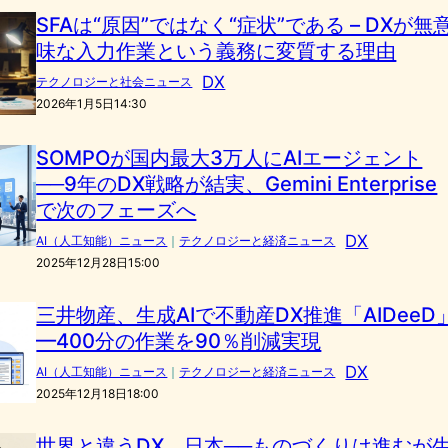
SFAは“原因”ではなく“症状”である – DXが無
味な入力作業という義務に変質する理由
DX
テクノロジーと社会ニュース
2026年1月5日14:30
SOMPOが国内最大3万人にAIエージェント
──9年のDX戦略が結実、Gemini Enterprise
で次のフェーズへ
DX
AI（人工知能）ニュース
｜
テクノロジーと経済ニュース
2025年12月28日15:00
三井物産、生成AIで不動産DX推進「AIDeeD
—400分の作業を90％削減実現
DX
AI（人工知能）ニュース
｜
テクノロジーと経済ニュース
2025年12月18日18:00
世界と違うDX、日本──ものづくりは進むが