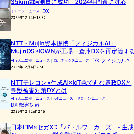
35km遠隔測量に成功、2024年問題に対応
DX
ドローンニュース
2025年12月4日18:32
NTT・Mujin資本提携「フィジカルAI」
MujinOS×IOWNが工場・倉庫DXを再定義す
DX
フィジカルAI
AI（人工知能）ニュース
｜
ロボティクスニュース
2025年12月4日7:51
NTTテレコン×生成AI×IoT罠で進む農政DXと
鳥獣被害対策DXとは
AI（人工知能）ニュース
｜
IoTニュース
｜
ドローンニュース
DX
獣害対策
2025年12月2日12:15
日本IBM×セガXD「バトルワーカーズ」- 生成