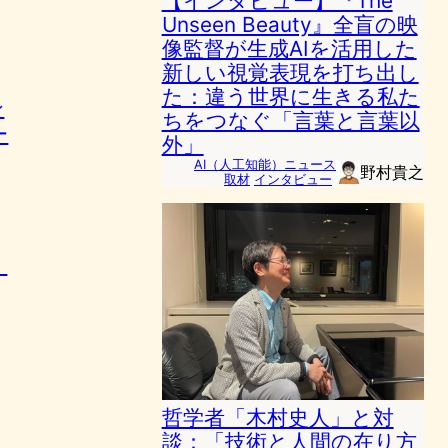
【インタビュー】『The
Unseen Beauty』全盲の映
像監督が生成AIを活用した
新しい視覚表現を打ち出し
た：違う世界に生きる私た
ン
ちをつなぐ「言葉と言葉以
ー
外」
AI（人工知能）ニュース
野村貴之
取材
インタビュー
。
哲学者「木村史人」と対
談：「技術と人間の在り方