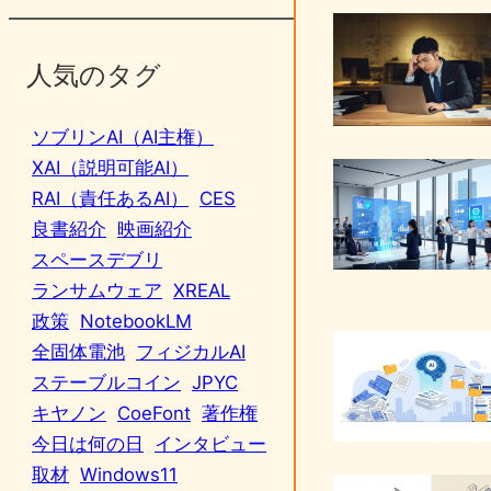
人気のタグ
ソブリンAI（AI主権）
XAI（説明可能AI）
RAI（責任あるAI）
CES
良書紹介
映画紹介
スペースデブリ
ランサムウェア
XREAL
政策
NotebookLM
全固体電池
フィジカルAI
ステーブルコイン
JPYC
キヤノン
CoeFont
著作権
今日は何の日
インタビュー
取材
Windows11