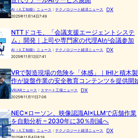
DX
AI（人工知能）ニュース
｜
テクノロジーと経済ニュース
2025年11月14日7:49
NTTドコモ、「会議支援エージェントシステ
ム」開発｜上司や専門家の代理AIが会議参加
DX
AI（人工知能）ニュース
｜
テクノロジーと経済ニュース
2025年11月12日7:41
VRで製造現場の危険を「体感」｜IHIと積木
作が旋盤作業の安全教育コンテンツを提供開
DX
VR/ARニュース
｜
スマート工場ニュース
2025年11月11日7:06
NEC×ローソン、映像認識AI×LLMで店舗作業
を自動分析 – 2030年に30％削減へ
DX
AI（人工知能）ニュース
｜
テクノロジーと経済ニュース
2025年11月4日8:19