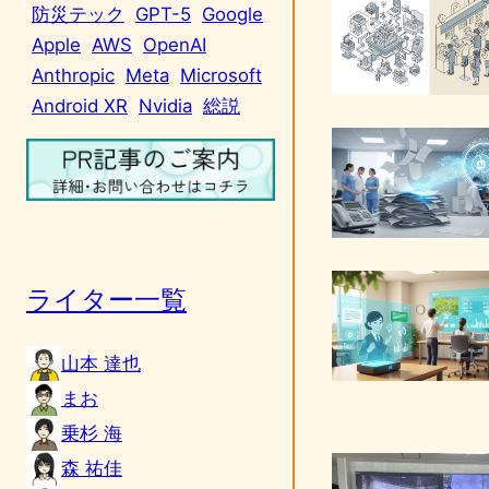
防災テック
GPT-5
Google
Apple
AWS
OpenAI
Anthropic
Meta
Microsoft
Android XR
Nvidia
総説
ライター一覧
山本 達也
まお
乗杉 海
森 祐佳