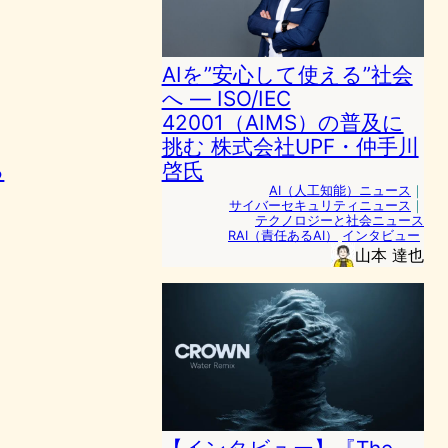
AIを”安心して使える”社会
へ ― ISO/IEC
42001（AIMS）の普及に
挑む 株式会社UPF・仲手川
る
啓氏
AI（人工知能）ニュース
｜
サイバーセキュリティニュース
｜
テクノロジーと社会ニュース
RAI（責任あるAI）
インタビュー
山本 達也