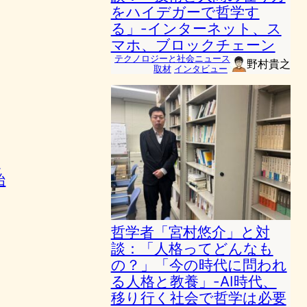
をハイデガーで哲学す
る」-インターネット、ス
マホ、ブロックチェーン
テクノロジーと社会ニュース
野村貴之
取材
インタビュー
製
始
哲学者「宮村悠介」と対
談：「人格ってどんなも
の？」「今の時代に問われ
る人格と教養」-AI時代、
移り行く社会で哲学は必要