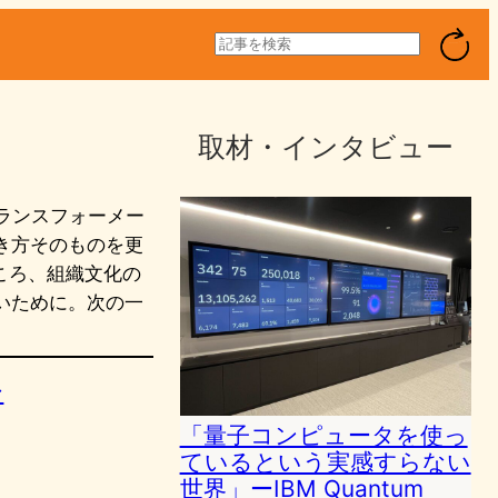
検
索
取材・インタビュー
トランスフォーメー
き方そのものを更
ころ、組織文化の
いために。次の一
ン
「量子コンピュータを使っ
ているという実感すらない
世界」ーIBM Quantum