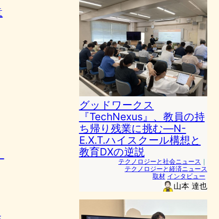
意
グッドワークス
『TechNexus』、教員の持
ち帰り残業に挑む—N-
E.X.T.ハイスクール構想と
教育DXの逆説
」
テクノロジーと社会ニュース
｜
テクノロジーと経済ニュース
取材
インタビュー
山本 達也
生