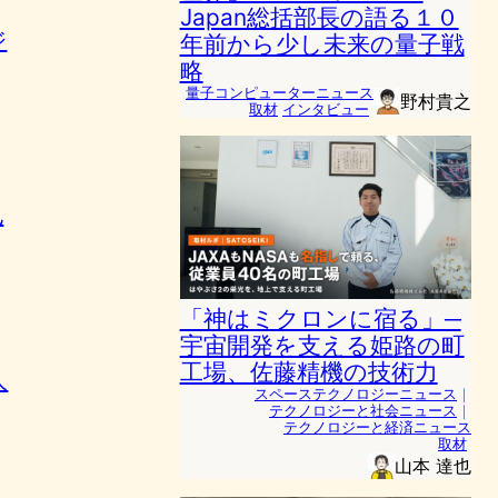
Japan総括部長の語る１０
ジ
年前から少し未来の量子戦
略
量子コンピューターニュース
野村貴之
取材
インタビュー
也
「神はミクロンに宿る」─
宇宙開発を支える姫路の町
工場、佐藤精機の技術力
人
スペーステクノロジーニュース
｜
テクノロジーと社会ニュース
｜
テクノロジーと経済ニュース
取材
山本 達也