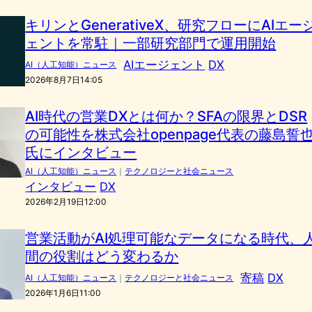
キリンとGenerativeX、研究フローにAIエー
ェントを常駐｜一部研究部門で運用開始
AIエージェント
DX
AI（人工知能）ニュース
2026年8月7日14:05
AI時代の営業DXとは何か？SFAの限界とDSR
の可能性を株式会社openpage代表の藤島誓
氏にインタビュー
AI（人工知能）ニュース
｜
テクノロジーと社会ニュース
インタビュー
DX
2026年2月19日12:00
営業活動がAI処理可能なデータになる時代、
間の役割はどう変わるか
寄稿
DX
AI（人工知能）ニュース
｜
テクノロジーと社会ニュース
2026年1月6日11:00