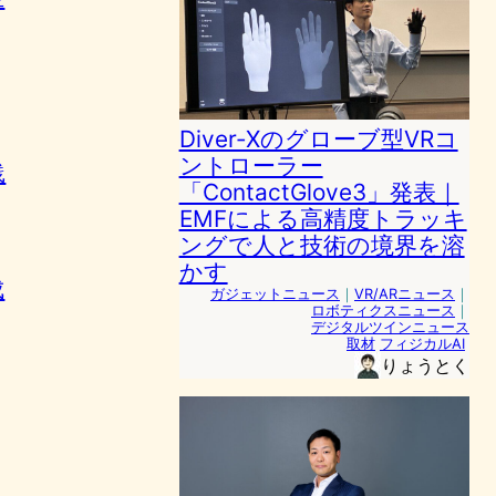
Diver-Xのグローブ型VRコ
ントローラー
践
「ContactGlove3」発表｜
EMFによる高精度トラッキ
ングで人と技術の境界を溶
かす
成
ガジェットニュース
｜
VR/ARニュース
｜
ロボティクスニュース
｜
デジタルツインニュース
取材
フィジカルAI
りょうとく