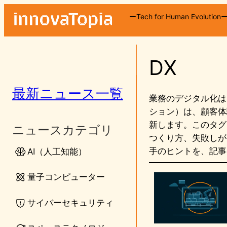
内
ーTech for Human Evolution
容
を
ス
DX
キ
ッ
プ
最新ニュース一覧
業務のデジタル化は
ション）は、顧客体
新します。このタグ
ニュースカテゴリ
つくり方、失敗しが
手のヒントを、記事
AI（人工知能）
量子コンピューター
サイバーセキュリティ