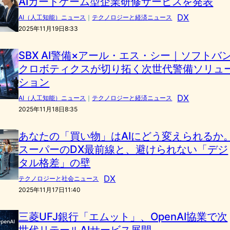
AIカードゲーム型企業研修サービスを発表
DX
AI（人工知能）ニュース
｜
テクノロジーと経済ニュース
2025年11月19日8:33
SBX AI警備×アール・エス・シー｜ソフトバ
クロボティクスが切り拓く次世代警備ソリュ
ション
DX
AI（人工知能）ニュース
｜
テクノロジーと経済ニュース
2025年11月18日8:35
あなたの「買い物」はAIにどう変えられるか
スーパーのDX最前線と、避けられない「デジ
タル格差」の壁
DX
テクノロジーと社会ニュース
2025年11月17日11:40
三菱UFJ銀行「エムット」、OpenAI協業で次
世代リテールAIサービス展開