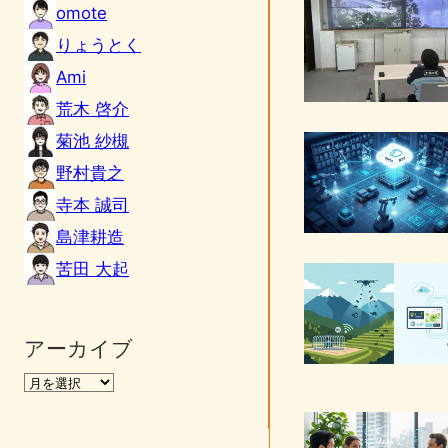
omote
りょうとく
Ami
荒木 啓介
菊池 紗槻
野村貴之
寺本 誠司
島津耕造
苦田 大起
アーカイブ