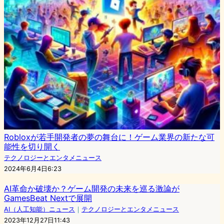
Robloxが若手開発者の夢の舞台に！ゲーム業界の新たな可
能性を切り開く
テクノロジーとエンタメニュース
2024年6月4日6:23
AI革命か破壊か？ゲーム開発の未来を巡る激論が
GamesBeat Nextで展開
AI（人工知能）ニュース
｜
テクノロジーとエンタメニュース
2023年12月27日11:43