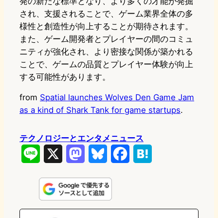
発の新たな標準となり、より多くの才能が発掘
され、支援されることで、ゲーム業界全体の多
様性と創造性が向上することが期待されます。
また、ゲーム開発者とプレイヤーの間のコミュ
ニティが強化され、より密接な関係が築かれる
ことで、ゲームの品質とプレイヤー体験が向上
する可能性があります。
from
Spatial launches Wolves Den Game Jam
as a kind of Shark Tank for game startups
.
テクノロジーとエンタメニュース
L
X
M
B
F
H
i
a
l
a
a
n
s
u
c
t
e
t
e
e
e