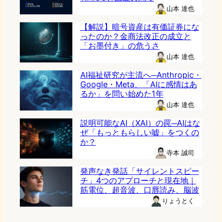
山本 達也
【解説】暗号資産は有価証券にな
ったのか？金商法改正の成立と
「お墨付き」の危うさ
山本 達也
AI福祉研究が主流へ─Anthropic・
Google・Meta、「AIに感情はあ
るか」を問い始めた1年
山本 達也
説明可能なAI（XAI）の罠─AIはな
ぜ「もっともらしい嘘」をつくの
か？
寺本 誠司
発声なき発話「サイレントスピー
チ」4つのアプローチと現在地｜
筋電位、超音波、口唇読み、脳波
りょうとく