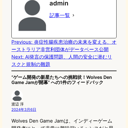
admin
o
s
b
n
記事一覧
d
k
o
a
o
y
o
n
k
Previous:
炎症性腸疾患治療の未来を変える、オ
ーストラリア非営利団体がデータベース公開
Next:
AI発言の保護問題、人間の安全に潜むリ
スクと規制の難題
“ゲーム開発の新星たちへの挑戦状！Wolves Den
Game Jamが開幕” への1件のフィードバック
渡辺 淳
2024年3月6日
Wolves Den Game Jamは、インディーゲーム