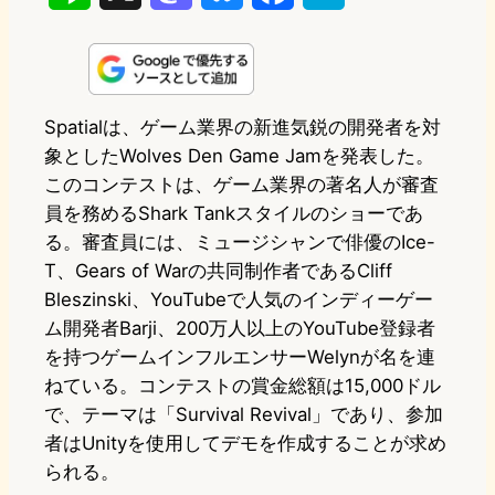
i
a
l
a
a
n
s
u
c
t
e
t
e
e
e
Spatialは、ゲーム業界の新進気鋭の開発者を対
象としたWolves Den Game Jamを発表した。
o
s
b
n
このコンテストは、ゲーム業界の著名人が審査
d
k
o
a
員を務めるShark Tankスタイルのショーであ
o
y
o
る。審査員には、ミュージシャンで俳優のIce-
T、Gears of Warの共同制作者であるCliff
n
k
Bleszinski、YouTubeで人気のインディーゲー
ム開発者Barji、200万人以上のYouTube登録者
を持つゲームインフルエンサーWelynが名を連
ねている。コンテストの賞金総額は15,000ドル
で、テーマは「Survival Revival」であり、参加
者はUnityを使用してデモを作成することが求め
られる。