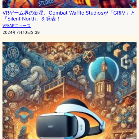
VRゲーム界の新星、Combat Waffle Studiosが「GRIM」と
「Silent North」を発表！
VR/ARニュース
2024年7月10日3:39