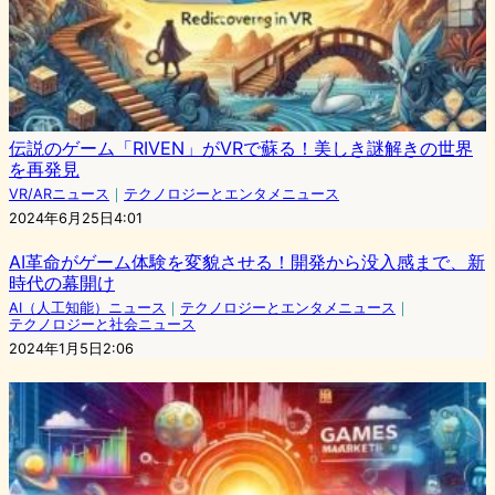
伝説のゲーム「RIVEN」がVRで蘇る！美しき謎解きの世界
を再発見
VR/ARニュース
｜
テクノロジーとエンタメニュース
2024年6月25日4:01
AI革命がゲーム体験を変貌させる！開発から没入感まで、新
時代の幕開け
AI（人工知能）ニュース
｜
テクノロジーとエンタメニュース
｜
テクノロジーと社会ニュース
2024年1月5日2:06