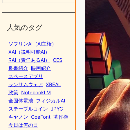
人気のタグ
ソブリンAI（AI主権）
XAI（説明可能AI）
RAI（責任あるAI）
CES
良書紹介
映画紹介
スペースデブリ
ランサムウェア
XREAL
政策
NotebookLM
全固体電池
フィジカルAI
ステーブルコイン
JPYC
キヤノン
CoeFont
著作権
今日は何の日