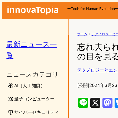
ーTech for Human Evolution
ホーム
»
テクノロジーと
最新ニュース一
忘れ去られし
覧
の目を見
テクノロジーとエン
ニュースカテゴリ
[公開]
2024年3月23
AI（人工知能）
量子コンピューター
L
X
M
サイバーセキュリティ
i
a