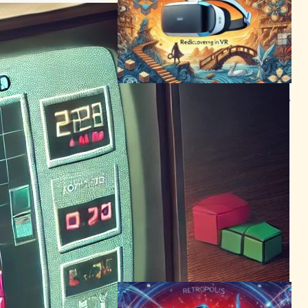
伝説のゲーム「RIVEN」がVR
で蘇る！美しき謎解きの世界
を再発見
VR/ARニュース
｜
テクノロジーとエンタメニュース
2024年6月25日4:01
「Marvel 1943: Rise of
Hydra」発表、映画並みのリ
アリズムでゲーム界に新風
テクノロジーとエンタメニュース
2024年3月21日6:40