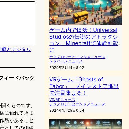
ゲーム内で復活！Universal
Studiosの伝説のアトラクシ
ョン、Minecraftで体験可能
A治療とデジタル
に
テクノロジーとエンタメニュース
｜
メタバースニュース
2024年2月14日8:02
件のフィードバック
VRゲーム「Ghosts of
Tabor」、メインストア進出
で注目集まる！
VR/ARニュース
｜
テクノロジーとエンタメニュース
章を開くものです。
2024年1月25日0:24
稿に触れてきま
作品があること
産としての価値