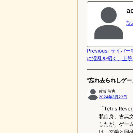
n
s
a
e
t
記
o
d
Previous:
サイバー
o
に混乱を招く、上院
n
“忘れ去られしゲーム
佐藤 智恵
2024年3月23日
「Tetris 
私自身、古典
したが、ゲー
は、文学と同