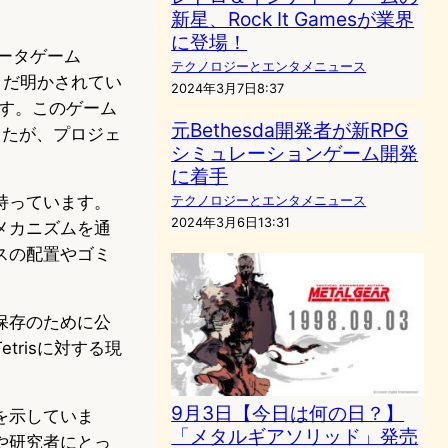
新星、Rock It Gamesが業界
に登場！
ータゲーム
テクノロジーとエンタメニュース
まだ明かされてい
2024年3月7日8:37
在です。このゲーム
元Bethesda開発者が新RPG
ましたが、プロジェ
シミュレーションゲーム開発
に着手
ルを持っています。
テクノロジーとエンタメニュース
2024年3月6日13:31
メカニズムを通
スの配置やゴミ
保存のために公
risに対する現
9月3日【今日は何の日？】
を示していま
「メタルギアソリッド」発売
や研究者にとっ