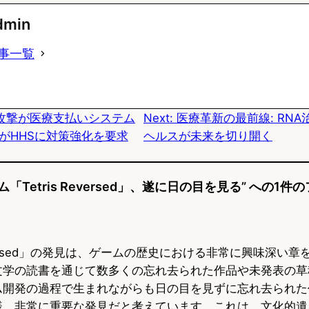
u
c
t
dmin
e
e
e
事一覧
s
b
n
k
o
a
攻撃が医療支払いシステム
Next:
医療革新の最前線: RN
y
o
がHHSに対策強化を要求
ヘルスが未来を切り開く
k
「Tetris Reversed」、遂に日の目を見る” への1
Reversed」の発見は、ゲームの歴史における非常に興味深い
文学の読書を通じて数多くの忘れ去られた作品や未発表の草
ム開発の過程で生まれながらも日の目を見ずに忘れ去られた
様、非常に重要な発見だと考えています。これは、文化的遺