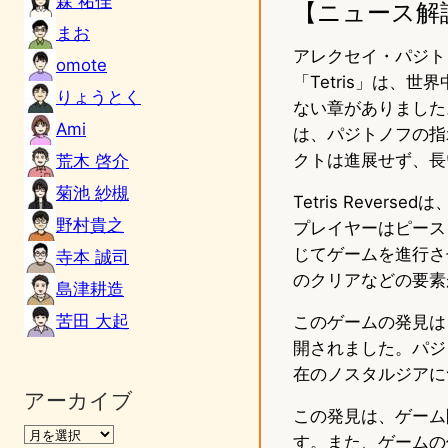
森 祐佳
【ニュース解
まお
アレクセイ・パジト
omote
「Tetris」は
りょうとく
ない章がありました。
Ami
は、パジトノフの指示
クトは進展せず、長
荒木 啓介
菊池 紗槻
Tetris Reve
野村貴之
プレイヤーはピース
じてゲームを進行さ
寺本 誠司
のクリアなどの要素
島津耕造
苦田 大起
このゲームの発見は
開されました。パジ
在のノスタルジアに
アーカイブ
この発見は、ゲーム
す。また、ゲームの