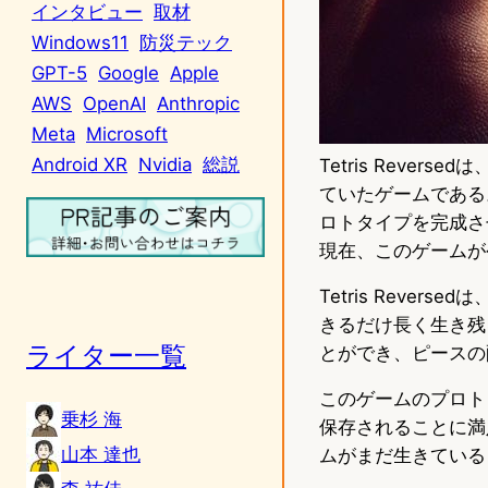
インタビュー
取材
Windows11
防災テック
GPT-5
Google
Apple
AWS
OpenAI
Anthropic
Meta
Microsoft
Android XR
Nvidia
総説
Tetris Rever
ていたゲームである
ロトタイプを完成さ
現在、このゲームが
Tetris Reve
きるだけ長く生き残
ライター一覧
とができ、ピースの
このゲームのプロト
乗杉 海
保存されることに満
山本 達也
ムがまだ生きている