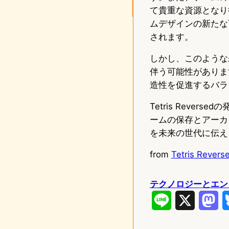
て貴重な資源となり得
ムデザインの新たな
されます。
しかし、このような
伴う可能性がありま
造性を促進するバラ
Tetris Rev
ームの保存とアーカ
を未来の世代に伝え
from
Tetris Revers
テクノロジーとエン
L
X
M
i
a