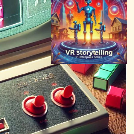
VRゲーム「Retropolis」シリ
ーズが描く、没入型ナラティ
ブの新境地
VR/ARニュース
2024年5月2日8:31
Power GloveがVRで復活！
Brielle Garciaの実験が古き
良きゲーム体験を現代に再現
VR/ARニュース