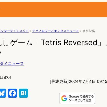
ー
エンターテインメント
»
テクノロジーとエンタメニュース
»
個別投稿
ゲーム「Tetris Reverse
る
タメニュース
日8:01
[最終更新]
2024年7月4日 09:1
B
F
H
l
a
a