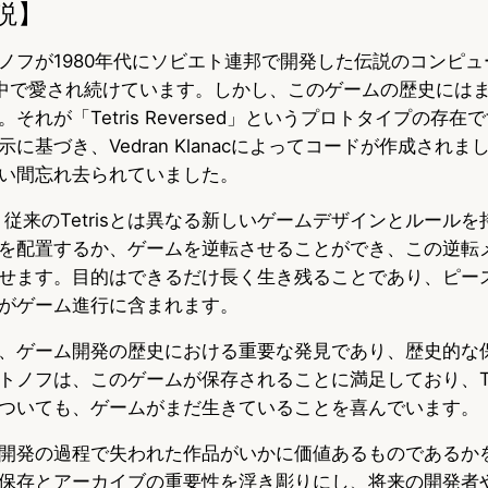
説】
ノフが1980年代にソビエト連邦で開発した伝説のコンピュ
、世界中で愛され続けています。しかし、このゲームの歴史には
それが「Tetris Reversed」というプロトタイプの存
に基づき、Vedran Klanacによってコードが作成され
い間忘れ去られていました。
rsedは、従来のTetrisとは異なる新しいゲームデザインとルー
を配置するか、ゲームを逆転させることができ、この逆転
せます。目的はできるだけ長く生き残ることであり、ピー
がゲーム進行に含まれます。
、ゲーム開発の歴史における重要な発見であり、歴史的な
トノフは、このゲームが保存されることに満足しており、Tet
ついても、ゲームがまだ生きていることを喜んでいます。
開発の過程で失われた作品がいかに価値あるものであるか
保存とアーカイブの重要性を浮き彫りにし、将来の開発者