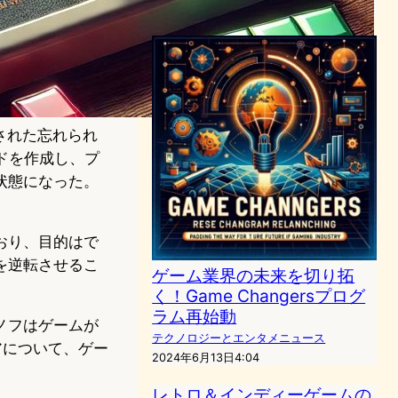
2024年2月21日11:29
発見された忘れられ
ードを作成し、プ
状態になった。
っており、目的はで
を逆転させるこ
ゲーム業界の未来を切り拓
く！Game Changersプログ
ラム再始動
ノフはゲームが
テクノロジーとエンタメニュース
アについて、ゲー
2024年6月13日4:04
レトロ＆インディーゲームの