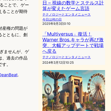
日 – 視線の数学とステルス計
されることで、ゲー
算が変えたゲーム言語
えることが期待
テクノロジーとエンタメニュース
今日は何の日
2025年9月3日0:10
財産権の問題が
「Multiversus」復活！
るとともに、創
Warner Bros.キャラが再び激
突、大幅アップデートで戦場
へ戻る
に過ぎませんが、ゲ
テクノロジーとエンタメニュース
は、過去の作品
2024年3月12日10:25
です。
 DeanBeat
.