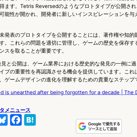
ます。Tetris Reversedのようなプロトタイプが公開
可能性が開かれ、開発者に新しいインスピレーションを与
未発表のプロトタイプを公開することには、著作権や知的
す。これらの問題を適切に管理し、ゲームの歴史を保存す
ンスを取ることが重要です。
ersedの発見と公開は、ゲーム業界における歴史的な発見の一例
イブの重要性を再認識させる機会を提供しています。これ
、ゲームデザインの進化を理解するための貴重なステップ
ed is unearthed after being forgotten for a decade | The
タメニュース
B
F
H
l
a
a