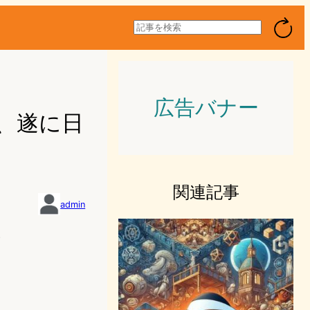
検
索
広告バナー
d」、遂に日
関連記事
admin
5