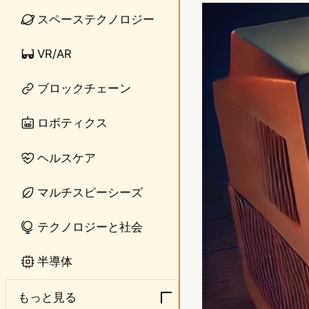
n
s
スペーステクノロジー
e
t
VR/AR
o
ブロックチェーン
d
o
ロボティクス
n
ヘルスケア
マルチスピーシーズ
テクノロジーと社会
半導体
もっと見る