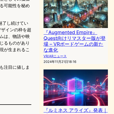
る可能性を秘め
を魅了し続けてい
ムデザインの枠を超
『Augmented Empire』
ムは、物語や映
Quest向けリマスター版が登
じるものがあり
場 – VRボードゲームの新た
な進化
現が生まれるこ
VR/ARニュース
2024年11月21日18:16
も注目に値しま
『ルミネス アライズ』発表｜