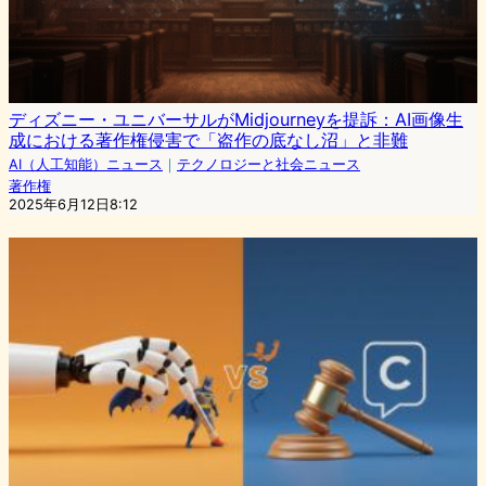
ディズニー・ユニバーサルがMidjourneyを提訴：AI画像生
成における著作権侵害で「盗作の底なし沼」と非難
AI（人工知能）ニュース
｜
テクノロジーと社会ニュース
著作権
2025年6月12日8:12