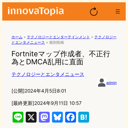
ホーム
»
テクノロジーとエンターテインメント
»
テクノロジー
とエンタメニュース
»
個別投稿
Fortniteマップ作成者、不正行
為とDMCA乱用に直面
テクノロジーとエンタメニュース
admin
[公開]
2024年4月5日8:01
[最終更新]
2024年9月11日 10:57
L
X
M
B
F
H
i
a
l
a
a