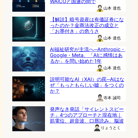
WAICOと国連の間で
山本 達也
【解説】暗号資産は有価証券にな
ったのか？金商法改正の成立と
「お墨付き」の危うさ
山本 達也
AI福祉研究が主流へ─Anthropic・
Google・Meta、「AIに感情はあ
るか」を問い始めた1年
山本 達也
説明可能なAI（XAI）の罠─AIはな
ぜ「もっともらしい嘘」をつくの
か？
寺本 誠司
発声なき発話「サイレントスピー
チ」4つのアプローチと現在地｜
筋電位、超音波、口唇読み、脳波
りょうとく