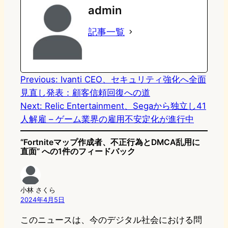
admin
o
s
b
n
記事一覧
d
k
o
a
o
y
o
n
k
Previous:
Ivanti CEO、セキュリティ強化へ全面
見直し発表：顧客信頼回復への道
Next:
Relic Entertainment、Segaから独立し41
人解雇 – ゲーム業界の雇用不安定化が進行中
“Fortniteマップ作成者、不正行為とDMCA乱用に
直面” への1件のフィードバック
小林 さくら
2024年4月5日
このニュースは、今のデジタル社会における問