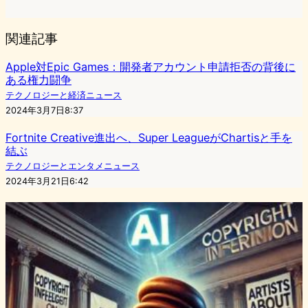
関連記事
Apple対Epic Games：開発者アカウント申請拒否の背後に
ある権力闘争
テクノロジーと経済ニュース
2024年3月7日8:37
Fortnite Creative進出へ、Super LeagueがChartisと手を
結ぶ
テクノロジーとエンタメニュース
2024年3月21日6:42