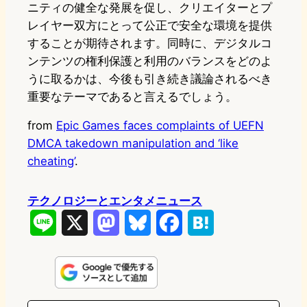
ニティの健全な発展を促し、クリエイターとプ
レイヤー双方にとって公正で安全な環境を提供
することが期待されます。同時に、デジタルコ
ンテンツの権利保護と利用のバランスをどのよ
うに取るかは、今後も引き続き議論されるべき
重要なテーマであると言えるでしょう。
from
Epic Games faces complaints of UEFN
DMCA takedown manipulation and ‘like
cheating’
.
テクノロジーとエンタメニュース
L
X
M
B
F
H
i
a
l
a
a
n
s
u
c
t
e
t
e
e
e