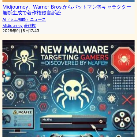
Midjourney、Warner Bros.からバットマン等キャラクター
無断生成で著作権侵害訴訟
AI（人工知能）ニュース
Midjourney
著作権
2025年9月5日17:43