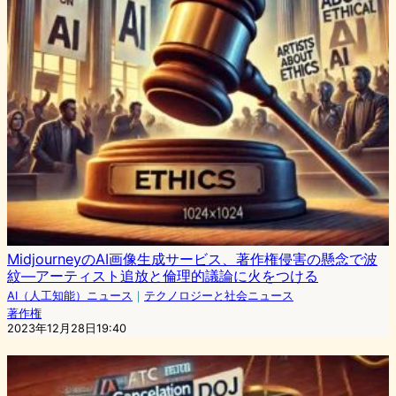
MidjourneyのAI画像生成サービス、著作権侵害の懸念で波
紋―アーティスト追放と倫理的議論に火をつける
AI（人工知能）ニュース
｜
テクノロジーと社会ニュース
著作権
2023年12月28日19:40