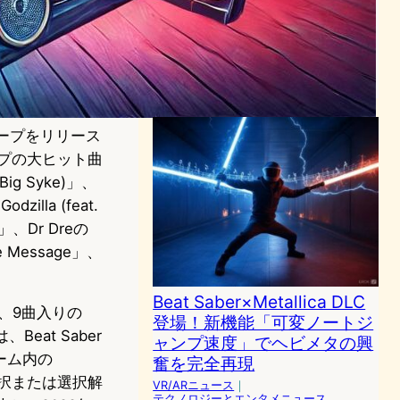
リアルなバイクレース体験を
VRで
VR/ARニュース
Honda
2024年3月23日20:09
テープをリリース
ップの大ヒット曲
ig Syke)」、
zilla (feat.
e」、Dr Dreの
The Message」、
Beat Saber×Metallica DLC
、9曲入りの
登場！新機能「可変ノートジ
at Saber
ャンプ速度」でヘビメタの興
ーム内の
奮を完全再現
を選択または選択解
VR/ARニュース
｜
テクノロジーとエンタメニュース