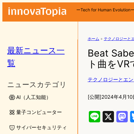
ーTech for Human Evolution
ホーム
»
テクノロジーと
最新ニュース一
Beat 
覧
ト曲をVR
テクノロジーとエン
ニュースカテゴリ
[公開]
2024年4月10
AI（人工知能）
量子コンピューター
L
X
M
サイバーセキュリティ
i
a