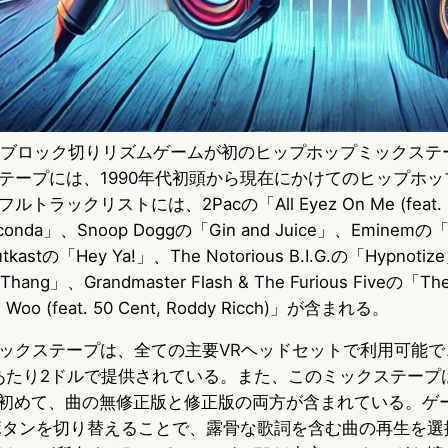
、人気のブロック切りリズムゲームが初のヒップホップミックス
テープには、1990年代初頭から現在にかけてのヒップホ
ックリストには、2Pacの「All Eyez On Me (feat. B
aconda」、Snoop Doggの「Gin and Juice」、Eminemの「God
tkastの「Hey Ya!」、The Notorious B.I.G.の「Hypnotiz
G” Thang」、Grandmaster Flash & The Furious Fiveの「
Woo (feat. 50 Cent, Roddy Ricch)」が含まれる。
ックステープは、全ての主要VRヘッドセットで利用可能で
曲あたり2ドルで提供されている。また、このミックステープは、Be
は初めて、曲の無修正版と修正版の両方が含まれている。ゲ
yrics」ボタンを切り替えることで、露骨な歌詞を含む曲の再生