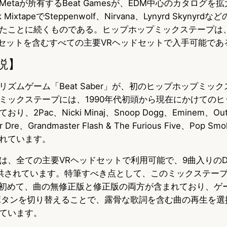
etaが所有するBeat Gamesが、EDM中心のカタログを拡
ixtapeでSteppenwolf、Nirvana、Lynyrd Skynyr
たことに続くものである。ヒップホップミックステープは、Qu
ッドセットを含むすべての主要VRヘッドセットで入手可能であ
説】
ズムゲーム「Beat Saber」が、初のヒップホップミッ
ミックステープには、1990年代初頭から現在にかけての
2Pac、Nicki Minaj、Snoop Dogg、Eminem、Out
、Dr Dre、Grandmaster Flash & The Furious Five、Po
れています。
は、全ての主要VRヘッドセットで利用可能で、9曲入りのDL
されています。特筆すべき点として、このミックステープは、B
は初めて、曲の無修正版と修正版の両方が含まれており、ゲ
yrics」ボタンを切り替えることで、露骨な歌詞を含む曲の再生
ています。