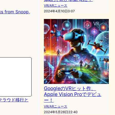
VR/ARニュース
cks from Snoop,
2024年4月10日0:07
GoogleのVRヒット作、
Apple Vision Proでデビュ
ー！
b2、クラウド移行と
VR/ARニュース
2024年5月28日22:40