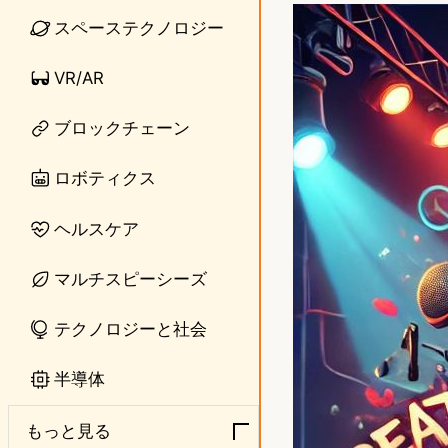
n
s
スペーステクノロジー
e
t
VR/AR
o
ブロックチェーン
d
o
ロボティクス
n
ヘルスケア
マルチスピーシーズ
テクノロジーと社会
半導体
もっと見る