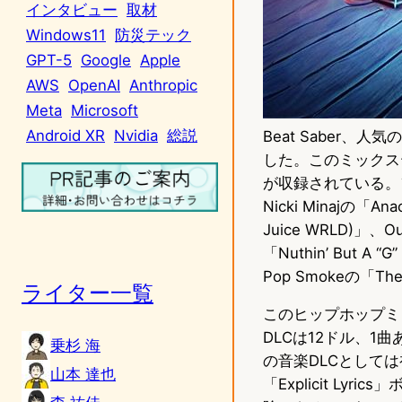
インタビュー
取材
Windows11
防災テック
GPT-5
Google
Apple
AWS
OpenAI
Anthropic
Meta
Microsoft
Android XR
Nvidia
総説
Beat Saber
した。このミックス
が収録されている。フルトラ
Nicki Minajの「An
Juice WRLD)」、Ou
「Nuthin’ But A “
Pop Smokeの「The 
ライター一覧
このヒップホップミ
DLCは12ドル、1
乗杉 海
の音楽DLCとして
山本 達也
「Explicit L