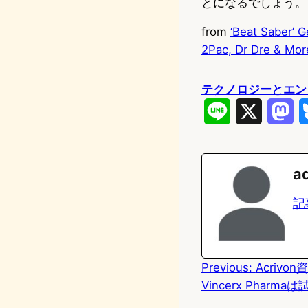
とになるでしょう。
from
‘Beat Saber’ G
2Pac, Dr Dre & Mor
テクノロジーとエン
L
X
M
i
a
n
s
a
e
t
記
o
d
Previous:
Acriv
o
Vincerx Phar
n