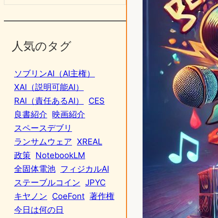
人気のタグ
ソブリンAI（AI主権）
XAI（説明可能AI）
RAI（責任あるAI）
CES
良書紹介
映画紹介
スペースデブリ
ランサムウェア
XREAL
政策
NotebookLM
全固体電池
フィジカルAI
ステーブルコイン
JPYC
キヤノン
CoeFont
著作権
今日は何の日