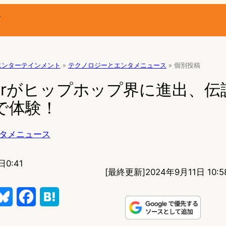
ー
エンターテインメント
»
テクノロジーとエンタメニュース
»
個別投稿
Saberがヒップホップ界に進出、
で体験！
タメニュース
日0:41
[最終更新]
2024年9月11日 10:5
B
F
H
l
a
a