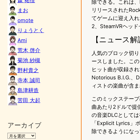
森 祐佳
除できる。これは、M
リリースされたRock M
まお
てゲームに迎え入れ
omote
2、SteamVRヘ
りょうとく
【ニュース解
Ami
荒木 啓介
人気のブロック切りリ
菊池 紗槻
ースしました。この
ヒット曲が収録されており、
野村貴之
Notorious B.I.G.
寺本 誠司
ィストの楽曲が含ま
島津耕造
このミックステープ
苦田 大起
曲あたり2ドルで提供
の音楽DLCとして
「Explicit L
アーカイブ
除できるようになっ