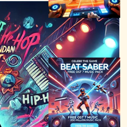
待望のDaft Punk Music
Pack、Beat Saberがリリー
ス！- VR体験がさらに進化
VR/ARニュース
2024年3月8日10:09