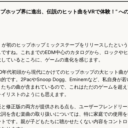
rがヒップホップ界に進出、伝説のヒット曲をVRで体験！” へ
aber」が初のヒップホップミックステープをリリースしたとい
スですね。これまでのEDM中心のカタログから、ロックや
大しているところに、ゲームの進化を感じます。
90年代初頭から現代にかけてのヒップホップの大ヒット曲
です。2PacやSnoop Dogg、Eminemなど、私自身
トたちの曲が含まれているので、これはただのゲームを超え
レイリストのようにも思えます。
版と修正版の両方が提供される点も、ユーザーフレンドリー
歌詞を含む楽曲の取り扱いについては、特に家庭での使用を
ントです。親が子どもたちに聴かせたくない内容をコントロ