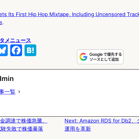
ets Its First Hip Hop Mixtape, Including Uncensored Tra
e
.
タメニュース
B
F
H
l
a
a
u
c
t
dmin
e
e
e
事一覧
s
b
n
k
o
a
on資金調達で株価急騰、
Next:
Amazon RDS for D
y
o
maは試験失敗で株価暴落
運用を革新
k