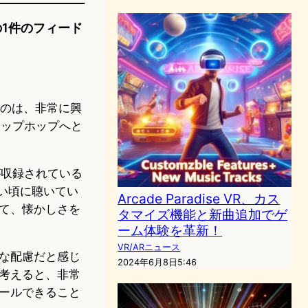
の1件のフィード
うのは、非常に興
ヒップホップへと
が収録されている
が若い頃に聴いてい
Arcade Paradise VR、カス
て、懐かしさを
タマイズ機能と新曲追加でゲ
ーム体験を革新！
VR/ARニュース
な配慮だと感じ
2024年6月8日5:46
考えると、非常
ールできること