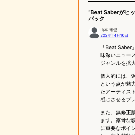
“Beat Sabe
バック
山本 拓也
2024年4月10日
「Beat S
味深いニュー
ジャンルを拡
個人的には、
という点が魅力的
たアーティス
感じさせるプ
また、無修正
ます。露骨な
に重要なポイ