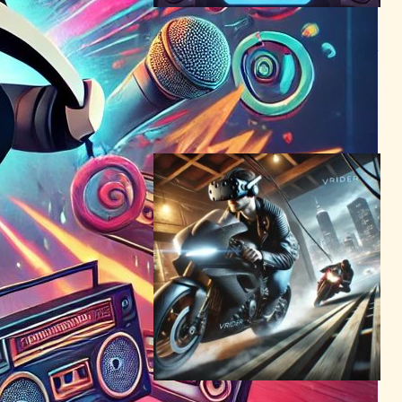
Beat Saber、無料のOST 7音
楽パック発表！売上2億5000
万ドル超のVRゲームが再び
話題に
VR/ARニュース
2024年5月25日7:58
VRIDERが変革をもたらす！