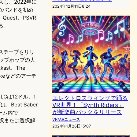
大し、2022年に
2024年12月11日8:24
dなどのバンドを初め
est、PSVR
る。
クステープをリリ
ヒップホップの大
kast、The
p Smokeなどのアーテ
Cは12ドル、1
エレクトロスウィングで踊る
VR世界！「Synth Riders」
eat Saber
が新楽曲パックをリリース
ーム内で
VR/ARニュース
を選択または選択解
2024年1月26日15:07