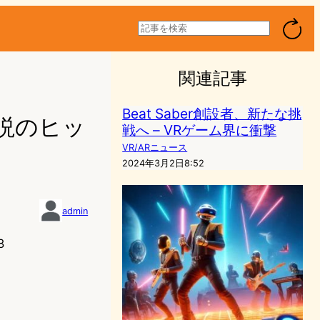
検
索
関連記事
Beat Saber創設者、新たな挑
伝説のヒッ
戦へ – VRゲーム界に衝撃
VR/ARニュース
2024年3月2日8:52
admin
8