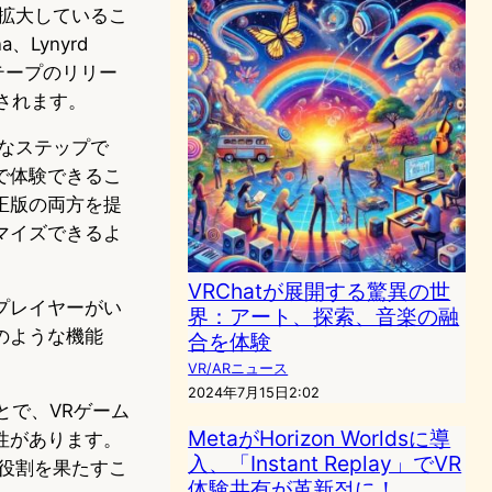
を拡大しているこ
、Lynyrd
テープのリリー
待されます。
なステップで
で体験できるこ
正版の両方を提
マイズできるよ
VRChatが展開する驚異の世
プレイヤーがい
界：アート、探索、音楽の融
のような機能
合を体験
VR/ARニュース
2024年7月15日2:02
とで、VRゲーム
MetaがHorizon Worldsに導
性があります。
入、「Instant Replay」でVR
役割を果たすこ
体験共有が革新적に！