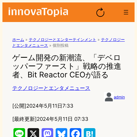
ホーム
»
テクノロジーとエンターテインメント
»
テクノロジー
とエンタメニュース
»
個別投稿
ゲーム開発の新潮流、「デベロ
ッパーファースト」戦略の推進
者、Bit Reactor CEOが語る
テクノロジーとエンタメニュース
admin
[公開]
2024年5月11日7:33
[最終更新]
2024年5月11日 07:33
L
X
M
B
F
H