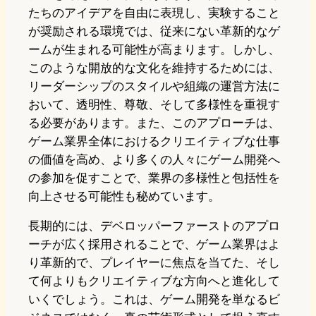
たちのアイデアを自由に表現し、実験すること
が奨励される環境では、従来にない革新的なゲ
ームが生まれる可能性が高まります。しかし、
このような開放的な文化を維持するためには、
リーダーシップのスタイルや組織の運営方法に
おいて、透明性、尊敬、そして多様性を重視す
る必要があります。また、このアプローチは、
ゲーム業界全体におけるクリエイティブな仕事
の価値を高め、より多くの人々にゲーム開発へ
の参加を促すことで、業界の多様性と包括性を
向上させる可能性も秘めています。
長期的には、デベロッパーファーストのアプロ
ーチが広く採用されることで、ゲーム業界はよ
り革新的で、プレイヤーに焦点を当てた、そし
て何よりもクリエイティブな方向へと進化して
いくでしょう。これは、ゲーム開発を単なるビ