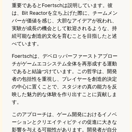
重要であるとFoertschは説明しています。彼
は、Bit Reactorを立ち上げた際に、チームメン
バーが価値を感じ、大胆なアイデアが祝われ、
実験が成長の機会として歓迎されるような、持
続可能な創造的文化を育むことを目指したと述
べています。
Foertschは、デベロッパーファーストアプロー
チがゲームエコシステム全体を再形成する運動
であると結論づけています。この哲学は、開発
者の包括性を重視し、プレイヤーを創造的決定
の中心に置くことで、スタジオの真の能力を反
映した魅力的な体験を作り出すことに貢献しま
す。
このアプローチは、ゲーム開発におけるイノベ
ーションとクリエイティビティの促進に大きな
影響を与える可能性があります。開発者が自分