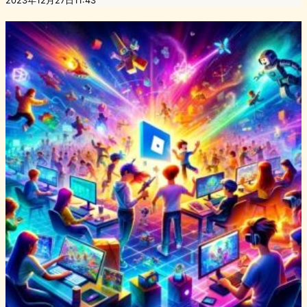
2023年12月27日11:43