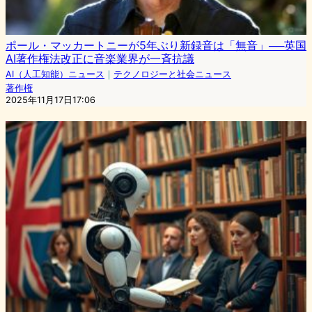
ポール・マッカートニーが5年ぶり新録音は「無音」──英国
AI著作権法改正に音楽業界が一斉抗議
AI（人工知能）ニュース
｜
テクノロジーと社会ニュース
著作権
2025年11月17日17:06