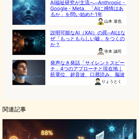
AI福祉研究が主流へ─Anthropic・
Google・Meta、「AIに感情はあ
るか」を問い始めた1年
山本 達也
説明可能なAI（XAI）の罠─AIはな
ぜ「もっともらしい嘘」をつくの
か？
寺本 誠司
発声なき発話「サイレントスピー
チ」4つのアプローチと現在地｜
筋電位、超音波、口唇読み、脳波
りょうとく
関連記事