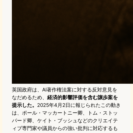
英国政府は、AI著作権法案に対する反対意見を
なだめるため、
経済的影響評価を含む譲歩案を
提示した。
2025年4月2日に報じられたこの動き
は、ポール・マッカートニー卿、トム・ストッ
パード卿、ケイト・ブッシュなどのクリエイテ
ィブ専門家や議員からの強い批判に対応するも