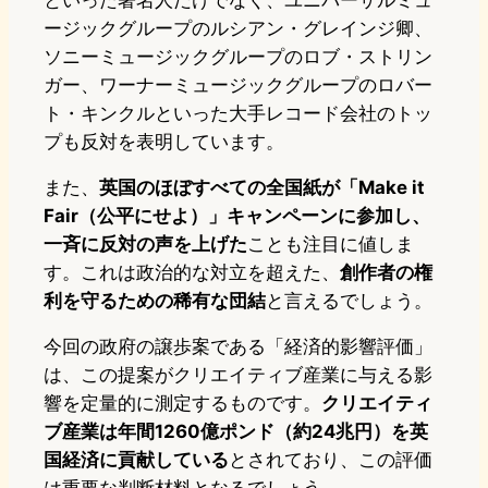
といった著名人だけでなく、ユニバーサルミュ
ージックグループのルシアン・グレインジ卿、
ソニーミュージックグループのロブ・ストリン
ガー、ワーナーミュージックグループのロバー
ト・キンクルといった大手レコード会社のトッ
プも反対を表明しています。
また、
英国のほぼすべての全国紙が「Make it
Fair（公平にせよ）」キャンペーンに参加し、
一斉に反対の声を上げた
ことも注目に値しま
す。これは政治的な対立を超えた、
創作者の権
利を守るための稀有な団結
と言えるでしょう。
今回の政府の譲歩案である「経済的影響評価」
は、この提案がクリエイティブ産業に与える影
響を定量的に測定するものです。
クリエイティ
ブ産業は年間1260億ポンド（約24兆円）を英
国経済に貢献している
とされており、この評価