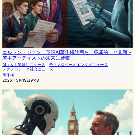
エルトン・ジョン、英国AI著作権計画を「犯罪的」と非難 –
若手アーティストの未来に警鐘
AI（人工知能）ニュース
｜
テクノロジーとエンタメニュース
｜
テクノロジーと社会ニュース
著作権
2025年5月19日9:43