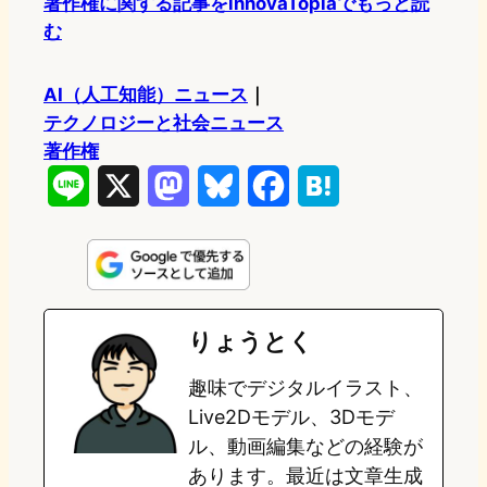
著作権に関する記事をinnovaTopiaでもっと読
む
AI（人工知能）ニュース
｜
テクノロジーと社会ニュース
著作権
L
X
M
B
F
H
i
a
l
a
a
n
s
u
c
t
e
t
e
e
e
りょうとく
o
s
b
n
趣味でデジタルイラスト、
d
k
o
a
Live2Dモデル、3Dモデ
o
y
o
ル、動画編集などの経験が
あります。最近は文章生成
n
k