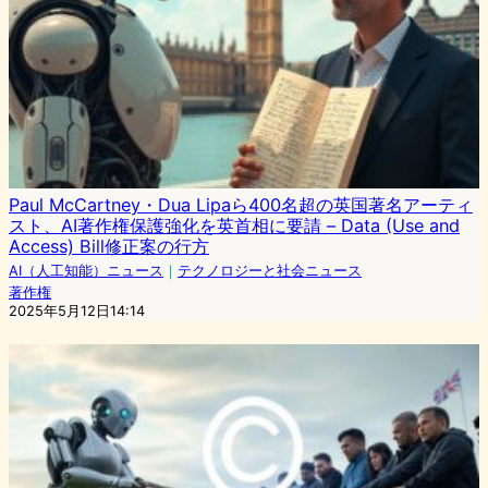
Paul McCartney・Dua Lipaら400名超の英国著名アーティ
スト、AI著作権保護強化を英首相に要請 – Data (Use and
Access) Bill修正案の行方
AI（人工知能）ニュース
｜
テクノロジーと社会ニュース
著作権
2025年5月12日14:14