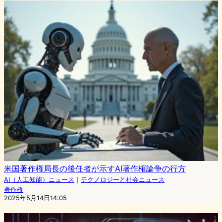
米国著作権局長の後任者が示すAI著作権論争の行方
AI（人工知能）ニュース
｜
テクノロジーと社会ニュース
著作権
2025年5月14日14:05