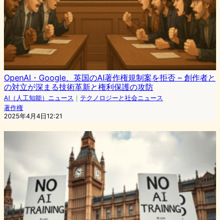
OpenAI・Google、英国のAI著作権規制案を拒否 – 創作者と
の対立が深まる技術革新と権利保護の攻防
AI（人工知能）ニュース
｜
テクノロジーと社会ニュース
著作権
2025年4月4日12:21