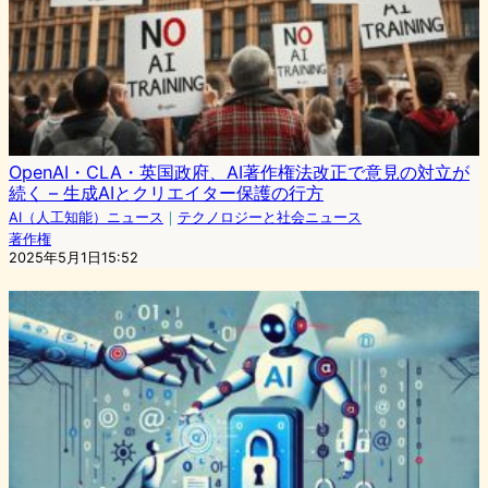
OpenAI・CLA・英国政府、AI著作権法改正で意見の対立が
続く – 生成AIとクリエイター保護の行方
AI（人工知能）ニュース
｜
テクノロジーと社会ニュース
著作権
2025年5月1日15:52