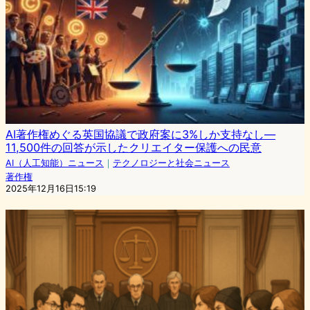
AI著作権めぐる英国協議で政府案に3%しか支持なし—
11,500件の回答が示したクリエイター保護への民意
AI（人工知能）ニュース
｜
テクノロジーと社会ニュース
著作権
2025年12月16日15:19