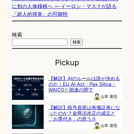
に初の人体移植へ — イーロン・マスクが語る
「超人的視覚」の可能性
検索
検索
Pickup
【解説】AIのルールは誰が決める
のか｜EU AI Act・Pax Silica・
WAICOと国連の間で
山本 達也
【解説】暗号資産は有価証券にな
ったのか？金商法改正の成立と
「お墨付き」の危うさ
山本 達也