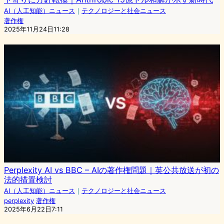
AI（人工知能）ニュース
｜
テクノロジーと社会ニュース
著作権
2025年11月24日11:28
Perplexity AI vs BBC – AIの著作権問題｜英公共放送が初の
法的措置検討
AI（人工知能）ニュース
｜
テクノロジーと社会ニュース
perplexity
著作権
2025年6月22日7:11