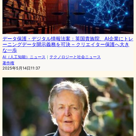
データ保護・デジタル情報法案：英国貴族院、AI企業にトレ
ーニングデータ開示義務を可決 – クリエイター保護へ大き
な一歩
AI（人工知能）ニュース
｜
テクノロジーと社会ニュース
著作権
2025年5月14日11:37