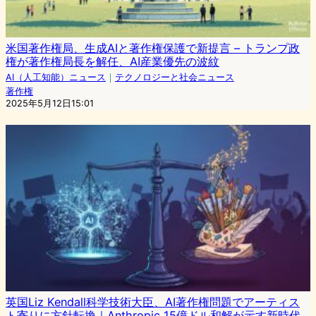
米国著作権局、生成AIと著作権保護で新提言 – トランプ政
権が著作権局長を解任、AI産業優先の波紋
AI（人工知能）ニュース
｜
テクノロジーと社会ニュース
著作権
2025年5月12日15:01
英国Liz Kendall科学技術大臣、AI著作権問題でアーティス
ト寄りに方針転換｜Anthropic 15億ドル和解が示す新時代