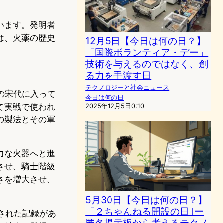
います。発明者
は、火薬の歴史
12月5日【今日は何の日？】
「国際ボランティア・デー」
技術を与えるのではなく、創
る力を手渡す日
テクノロジーと社会ニュース
の宋代に入って
今日は何の日
て実戦で使われ
2025年12月5日0:10
の製法とその軍
力な火器へと進
させ、騎士階級
さを増大させ、
5月30日【今日は何の日？】
「２ちゃんねる開設の日｣ー
された記録があ
匿名掲示板から考えるテクノ