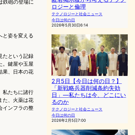
は鉄砲の登場に
ロジーと倫理
テクノロジーと社会ニュース
今日は何の日
2026年5月30日6:14
へと姿を変える
見たという記録
た。鍵屋や玉屋
結果、日本の花
2月5日【今日は何の日？】
「新戦略兵器削減条約失効
、私たちに諸行
日」—私たちは今、どこにい
また、火薬は花
るのか
会インフラの整
テクノロジーと社会ニュース
今日は何の日
2026年2月5日7:00