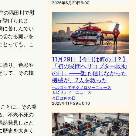
2026年5月20日6:00
江戸の隅田川で慰
が挙げられま
病に苦しんでい
の切なる願いを
にとっても、こ
11月29日【今日は何の日？】
に操り、色彩や
「初の民間ヘリコプター救助
の日」——誰も信じなかった
そして、その技
機械が、2人を救った
ヘルスケアテクノロジーニュース
｜
モビリティーニュース
今日は何の日
2025年11月29日0:10
きことに、その発
る、不老不死の
偶然発見したと
に歴史を大きく