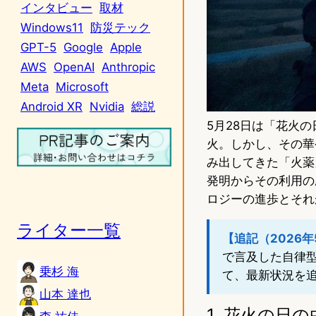
インタビュー
取材
Windows11
防災テック
GPT-5
Google
Apple
AWS
OpenAI
Anthropic
Meta
Microsoft
Android XR
Nvidia
総説
5月28日は「花火
火。しかし、その華
み出してきた「火薬
発明からその利用の
ロジーの進歩とそれ
ライター一覧
【追記（2026年
で言及した自律型
乗杉 海
て、最新状況を
山本 達也
1. 花火の日