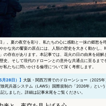
の日」。夏の夜空を彩り、私たちの心に感動と一抹の郷愁を
やかな光の饗宴の原点には、人類の歴史を大きく動かし、
」の存在があります。本記事では、花火の日の由来を紐解
歴史、そして現代のドローンとの意外な共通点に至るまで
が私たちに問いかける倫理について深く考察します。
5月28日）】
大阪・関西万博でのドローンショー（2025
致死兵器システム（LAWS）国際規制の「2026年」とい
追記しました。詳細は記事末尾をご覧ください。
の由来と、夜空を見上げる心