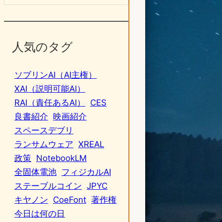
人気のタグ
ソブリンAI（AI主権）
XAI（説明可能AI）
RAI（責任あるAI）
CES
良書紹介
映画紹介
スペースデブリ
ランサムウェア
XREAL
政策
NotebookLM
全固体電池
フィジカルAI
ステーブルコイン
JPYC
キヤノン
CoeFont
著作権
今日は何の日