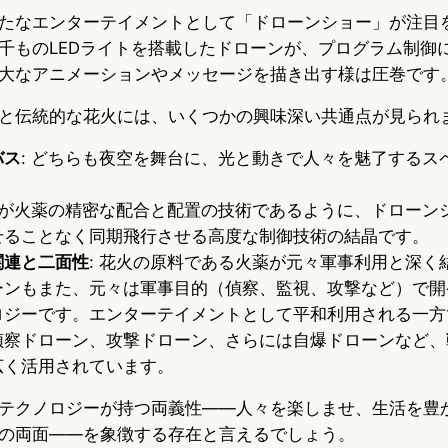
たなエンターテイメントとして「ドローンショー」が注目
千ものLEDライトを搭載したドローンが、プログラム制御
大なアニメーションやメッセージを描き出す様は圧巻です
と伝統的な花火には、いくつかの興味深い共通点が見られ
バス
: どちらも夜空を舞台に、光と動きで人々を魅了するス
花火が火薬の精密な配合と配置の技術であるように、ドローン
せることなく同期飛行させる高度な制御技術の結晶です。
関連と二面性
: 花火の原料である火薬が元々軍事利用と深く
ーンもまた、元々は軍事目的（偵察、監視、攻撃など）で開
ロジーです。エンターテイメントとして平和利用される一方
偵察ドローン、攻撃ドローン、さらには自爆ドローンなど、
広く活用されています。
テクノロジーが持つ両義性――人々を楽しませ、生活を豊
の両面――を象徴する存在と言えるでしょう。