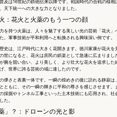
普及は16世紀の鉄砲伝来以降です。戦国時代の合戦の様相
、天下統一への大きな力となりました。
彩る火：花火と火薬のもう一つの顔
力を持つ火薬は、人々を魅了する美しい光の芸術「花火」
た。軍事技術が平和利用へと転換される興味深い例です。
歴史は、江戸時代に大きく花開きます。徳川家康が花火を
の世になると、花火は庶民の娯楽として急速に広まりまし
が腕を競い合い、より美しく、より壮大な花火を追求した
げ、世界に誇る芸術の域に達したのです。
の儚さと表裏一体です。一瞬の煌めきの後に訪れる静寂は
とともに、その一瞬の輝きに平和の尊さを感じさせます。
の採掘やトンネル工事といった土木技術にも応用され、社
した。
火薬」？：ドローンの光と影