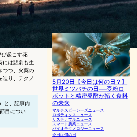
症候群とその治療の未来
ニューロテクノロジーニュース
｜
ヘルスケアテクノロジーニュース
総説
今日は何の日
2026年5月24日6:11
呼び起こす花
時には悲劇も生
きつつ、火薬の
を辿り、テクノ
5月20日【今日は何の日？】
世界ミツバチの日──受粉ロ
ボットと精密発酵が拓く食料
の未来
年）と、記事内
マルチスピーシーズニュース
｜
う節目につい
ロボティクスニュース
｜
サステナブルニュース
｜
スマート農業ニュース
｜
バイオテクノロジーニュース
今日は何の日