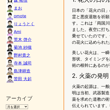
森 祐佳
まお
日本の「花火の日」
omote
霊と悪疫退散を祈願
す。これは「両国川
りょうとく
ました。夜空に打ち
Ami
乗せていたのです。
荒木 啓介
の花火に込められた
菊池 紗槻
美しい花火は、一瞬
野村貴之
形状、タイミングを
寺本 誠司
術の根幹にあるのが
島津耕造
2. 火薬の
苦田 大起
火薬の起源は、一般
明は当初、武器製造
アーカイブ
薬を求めた道教の術
伝えられています。