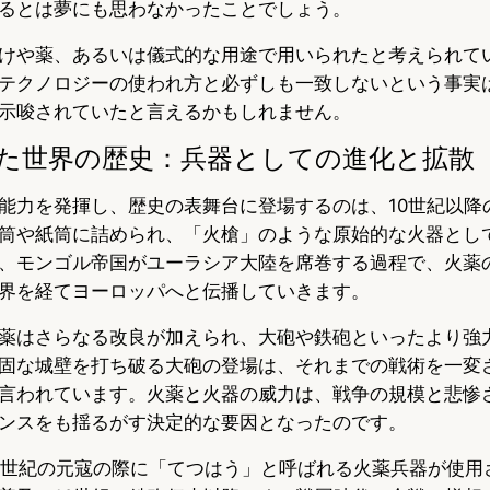
るとは夢にも思わなかったことでしょう。
けや薬、あるいは儀式的な用途で用いられたと考えられて
テクノロジーの使われ方と必ずしも一致しないという事実
示唆されていたと言えるかもしれません。
変えた世界の歴史：兵器としての進化と拡散
能力を発揮し、歴史の表舞台に登場するのは、10世紀以降
筒や紙筒に詰められ、「火槍」のような原始的な火器とし
、モンゴル帝国がユーラシア大陸を席巻する過程で、火薬
界を経てヨーロッパへと伝播していきます。
薬はさらなる改良が加えられ、大砲や鉄砲といったより強
固な城壁を打ち破る大砲の登場は、それまでの戦術を一変
言われています。火薬と火器の威力は、戦争の規模と悲惨
ンスをも揺るがす決定的な要因となったのです。
3世紀の元寇の際に「てつはう」と呼ばれる火薬兵器が使用