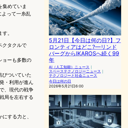
を集めていま
によって一糸乱
。
ます。
5月21日【今日は何の日?】フ
ペクタクルで
ロンティアはどこ?—リンド
バーグからIKAROSへ続く99
年
ショーも多数の
AI（人工知能）ニュース
｜
スペーステクノロジーニュース
｜
結びついていた
テクノロジーと社会ニュース
今日は何の日
発・利用が進ん
2026年5月21日6:00
で、現代の戦争
戦局を左右する
かにする力と、