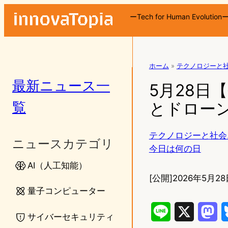
ーTech for Human Evolution
ホーム
»
テクノロジーと
最新ニュース一
5月28日
覧
とドロー
テクノロジーと社会
ニュースカテゴリ
今日は何の日
AI（人工知能）
[公開]
2026年5月28
量子コンピューター
L
X
M
サイバーセキュリティ