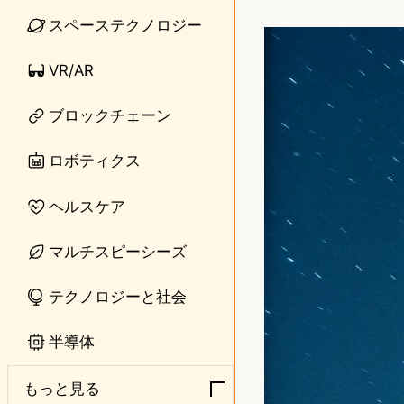
i
a
スペーステクノロジー
n
s
VR/AR
e
t
o
ブロックチェーン
d
ロボティクス
o
ヘルスケア
n
マルチスピーシーズ
テクノロジーと社会
半導体
もっと見る