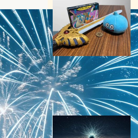
5月27日【今日は何の日？】
ドラゴンクエストの日－ゲー
ムが築いてきた技術の歴史と
社会への影響を振り返る
テクノロジーとエンタメニュース
｜
テクノロジーと社会ニュース
今日は何の日
2026年5月27日0:00