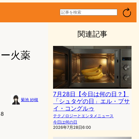
検
索
関連記事
」ー火薬
7月28日【今日は何の日？】
「シュタゲの日」エル・プサ
菊池 紗槻
イ・コングルゥ
48
テクノロジーとエンタメニュース
今日は何の日
2026年7月28日6:00