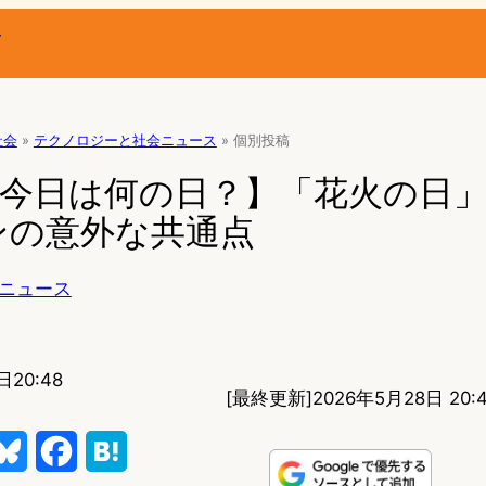
ー
社会
»
テクノロジーと社会ニュース
»
個別投稿
【今日は何の日？】「花火の日
ンの意外な共通点
ニュース
日20:48
[最終更新]
2026年5月28日 20:
B
F
H