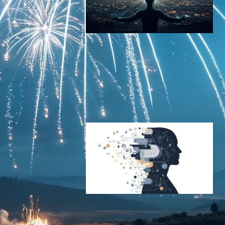
8月28日【今日は何の日？】
思考がスクリーンに映った
日。Neuralinkから始まるBCI
革命とは
ニューロテクノロジーニュース
今日は何の日
2025年8月28日0:10
5月24日【今日は何の日？】
世界統合失調症デー・複雑な