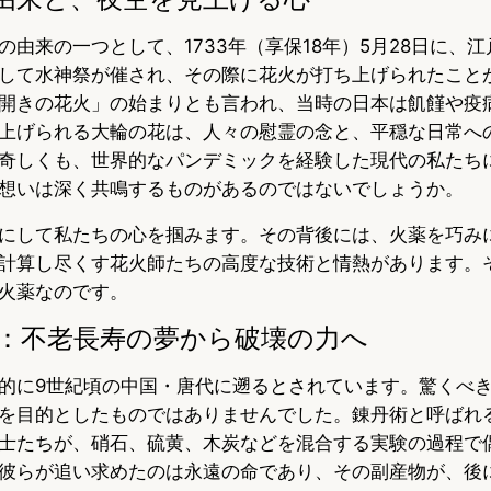
の由来の一つとして、1733年（享保18年）5月28日に、
して水神祭が催され、その際に花火が打ち上げられたこと
開きの花火」の始まりとも言われ、当時の日本は飢饉や疫
上げられる大輪の花は、人々の慰霊の念と、平穏な日常へ
奇しくも、世界的なパンデミックを経験した現代の私たち
想いは深く共鳴するものがあるのではないでしょうか。
にして私たちの心を掴みます。その背後には、火薬を巧み
計算し尽くす花火師たちの高度な技術と情熱があります。
火薬なのです。
発明：不老長寿の夢から破壊の力へ
的に9世紀頃の中国・唐代に遡るとされています。驚くべ
を目的としたものではありませんでした。錬丹術と呼ばれ
士たちが、硝石、硫黄、木炭などを混合する実験の過程で
彼らが追い求めたのは永遠の命であり、その副産物が、後