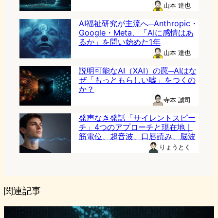
山本 達也
AI福祉研究が主流へ─Anthropic・
Google・Meta、「AIに感情はあ
るか」を問い始めた1年
山本 達也
説明可能なAI（XAI）の罠─AIはな
ぜ「もっともらしい嘘」をつくの
か？
寺本 誠司
発声なき発話「サイレントスピー
チ」4つのアプローチと現在地｜
筋電位、超音波、口唇読み、脳波
りょうとく
関連記事