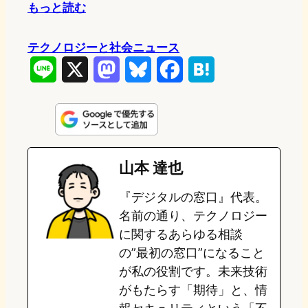
もっと読む
テクノロジーと社会ニュース
L
X
M
B
F
H
i
a
l
a
a
n
s
u
c
t
e
t
e
e
e
山本 達也
o
s
b
n
『デジタルの窓口』代表。
d
k
o
a
名前の通り、テクノロジー
o
y
o
に関するあらゆる相談
の”最初の窓口”になること
n
k
が私の役割です。未来技術
がもたらす「期待」と、情