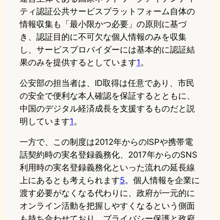
ティ認証公共サービスプラットフォーム自体の
情報収集も「最小限かつ必要」の原則に基づ
き、認証目的に不可欠な個人情報のみを収集
し、サービスプロバイダーには基本的に認証結
果のみを提供するとしています
1
。
公安部の担当者は、ID取得は任意であり、市民
の安全で便利な本人確認を保証するとともに、
中国のデジタル経済成長を支援するものだと説
明しています
1
。
一方で、この制度は2012年からのISPや携帯電
話契約時の実名登録義務化、2017年からのSNS
利用時の実名登録義務化といった流れの延長線
上にあるとも考えられます
5
。個人情報を企業に
渡す必要がなくなる代わりに、政府が一元的に
オンライン活動を把握しやすくなるという側面
も持ち合わせており、プライバシー保護と政府