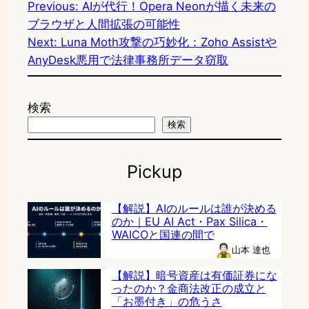
Previous:
AIが代行！Opera Neonが描く未来の
ブラウザと人間拡張の可能性
Next:
Luna Moth攻撃の巧妙化：Zoho Assistや
AnyDesk悪用で法律事務所データ窃取
検索
検索
Pickup
【解説】AIのルールは誰が決める
のか｜EU AI Act・Pax Silica・
WAICOと国連の間で
山本 達也
【解説】暗号資産は有価証券にな
ったのか？金商法改正の成立と
「お墨付き」の危うさ