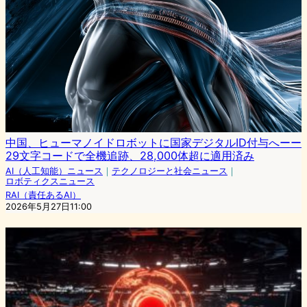
中国、ヒューマノイドロボットに国家デジタルID付与へーー
29文字コードで全機追跡、28,000体超に適用済み
AI（人工知能）ニュース
｜
テクノロジーと社会ニュース
｜
ロボティクスニュース
RAI（責任あるAI）
2026年5月27日11:00