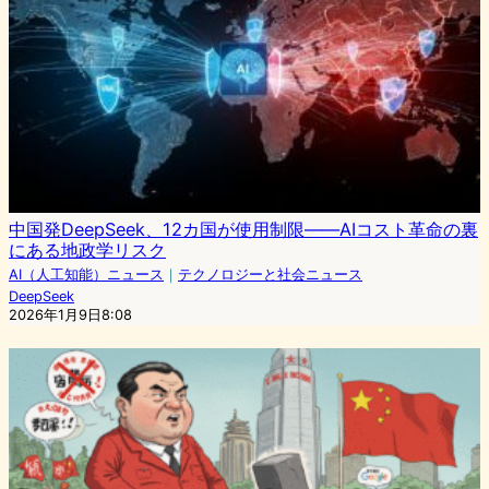
中国発DeepSeek、12カ国が使用制限――AIコスト革命の裏
にある地政学リスク
AI（人工知能）ニュース
｜
テクノロジーと社会ニュース
DeepSeek
2026年1月9日8:08