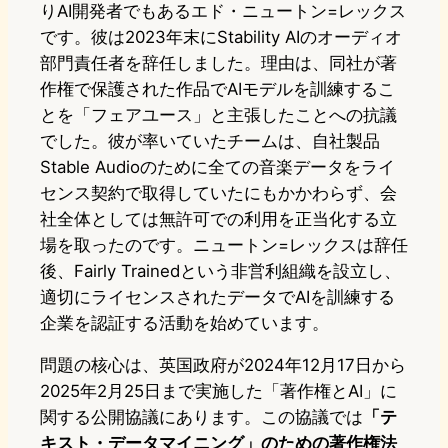
りAI開発者でもあるエド・ニュートン=レックス
です。彼は2023年末にStability AIのオーディオ
部門責任者を辞任しました。理由は、同社が著
作権で保護された作品でAIモデルを訓練するこ
とを「フェアユース」と主張したことへの抗議
でした。彼が率いていたチームは、自社製品
Stable Audioのために全ての音楽データをライ
センス契約で取得していたにもかかわらず、会
社全体としては無許可での利用を正当化する立
場を取ったのです。ニュートン=レックスは辞任
後、Fairly Trainedという非営利組織を設立し、
適切にライセンスされたデータでAIを訓練する
企業を認証する活動を始めています。
問題の核心は、英国政府が2024年12月17日から
2025年2月25日まで実施した「著作権とAI」に
関する公開協議にあります。この協議では
「テ
キスト・データマイニング」のための著作権法