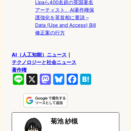
Lipaら400名超の英国著名
アーティスト、AI著作権保
護強化を英首相に要請 –
Data (Use and Access) Bill
修正案の行方
AI（人工知能）ニュース
｜
テクノロジーと社会ニュース
著作権
L
X
M
B
F
H
i
a
l
a
a
n
s
u
c
t
e
t
e
e
e
菊池 紗槻
o
s
b
n