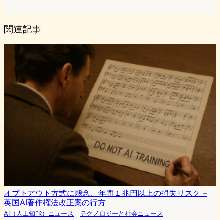
関連記事
オプトアウト方式に懸念、年間１兆円以上の損失リスク –
英国AI著作権法改正案の行方
AI（人工知能）ニュース
｜
テクノロジーと社会ニュース