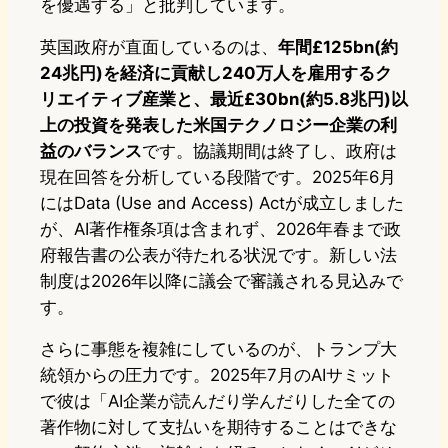
を優遇する」と批判しています。
英国政府が直面しているのは、
年間£125bn(約
24兆円)を経済に貢献し240万人を雇用するク
リエイティブ産業と、最近£30bn(約5.8兆円)以
上の投資を発表した米国テクノロジー企業の利
益のバランス
です。協議期間は終了し、政府は
現在回答を分析している段階です。2025年6月
にはData (Use and Access) Actが成立しました
が、AI著作権条項は含まれず、2026年春まで政
府報告書の公表が待たれる状況です。新しい法
制度は2026年以降に議会で審議される見込みで
す。
さらに事態を複雑にしているのが、トランプ大
統領からの圧力です。2025年7月のAIサミット
で彼は「AI企業が読んだり学んだりした全ての
著作物に対して支払いを期待することはできな