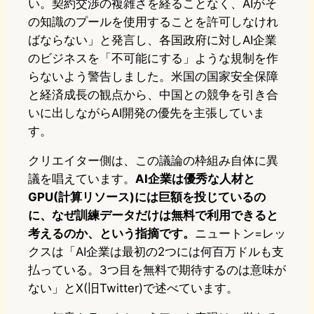
い。契約交渉の複雑さを経ることなく、AIがそ
の知識のプールを使用することを許可しなけれ
ばならない」と発言し、各国政府に対しAI企業
のビジネスを「不可能にする」ような規制を作
らないよう警告しました。米国の国家安全保障
と経済成長の観点から、中国との競争を引き合
いに出しながらAI開発の優先を主張していま
す。
クリエイター側は、この議論の枠組み自体に異
議を唱えています。
AI企業は優秀な人材と
GPU(計算リソース)には巨額を投じているの
に、なぜ訓練データだけは無料で利用できると
考えるのか、という指摘です。
ニュートン=レッ
クスは「AI企業は最初の2つには何百万ドルも支
払っている。3つ目を無料で期待するのは意味が
ない」とX(旧Twitter)で述べています。