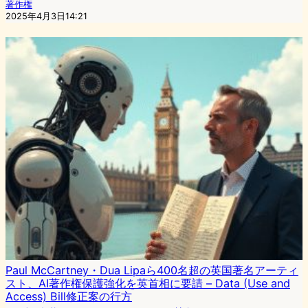
著作権
2025年4月3日14:21
Paul McCartney・Dua Lipaら400名超の英国著名アーティ
スト、AI著作権保護強化を英首相に要請 – Data (Use and
Access) Bill修正案の行方