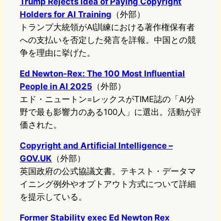
Trump Rejects Idea of Paying Copyright
Holders for AI Training
（外部）
トランプ大統領がAI訓練における著作権保有者
への支払いを否定した発言を詳報。中国との競
争を理由に挙げた。
Ed Newton-Rex: The 100 Most Influential
People in AI 2025
（外部）
エド・ニュートン=レックスがTIME誌の「AI分
野で最も影響力のある100人」に選出。活動が評
価された。
Copyright and Artificial Intelligence –
GOV.UK
（外部）
英国政府の公式協議文書。テキスト・データマ
イニング例外やオプトアウト方式について詳細
を提示している。
Former Stability exec Ed Newton Rex