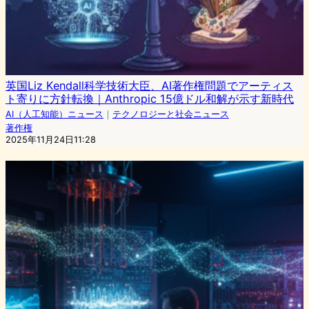
英国Liz Kendall科学技術大臣、AI著作権問題でアーティス
ト寄りに方針転換｜Anthropic 15億ドル和解が示す新時代
AI（人工知能）ニュース
｜
テクノロジーと社会ニュース
著作権
2025年11月24日11:28