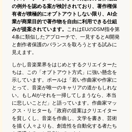
の例外を認める案が検討されており、著作権保
有者が積極的にオプトアウトしない限り、AI企
業が商業目的で著作物を自由に利用できる仕組
みが提案されています。
これはEUのDSM指令第
4条に類似したアプローチで、一見するとAI開発
と創作者保護のバランスを取ろうとする試みに
見えます。
しかし音楽業界をはじめとするクリエイターた
ちは、この「オプトアウト方式」に強い懸念を
示しています。ポールは「若い作曲家や作家に
とって、音楽が唯一のキャリアの道かもしれな
い。もしAIがそれを一掃してしまうなら、本当
に悲しいことだ」と語っています。作曲家マッ
クス・リヒターも「政府の提案はクリエイター
を貧しくし、音楽を作曲し、文学を書き、芸術
を描く人々よりも、創造性を自動化する者たち