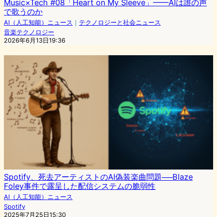
Music×Tech #08「Heart on My Sleeve」——AIは誰の声
で歌うのか
AI（人工知能）ニュース
｜
テクノロジーと社会ニュース
音楽テクノロジー
2026年6月13日19:36
Spotify、死去アーティストのAI偽装楽曲問題──Blaze
Foley事件で露呈した配信システムの脆弱性
AI（人工知能）ニュース
Spotify
2025年7月25日15:30