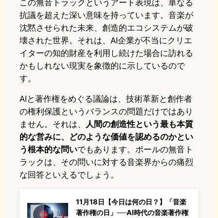
この無音トラックというアート表現は、単なる
抗議を超えた深い意味を持っています。音楽が
沈黙させられた未来、創造的エコシステムが破
壊された世界。それは、AI企業が不当にクリエ
イターの知的財産を利用し続けた場合に訪れる
かもしれない現実を象徴的に示しているので
す。
AIと著作権をめぐる議論は、技術革新と創作者
の権利保護というバランスの問題だけではあり
ません。それは、
人間の創造性という最も本質
的な営みに、どのような価値を認めるのかとい
う根本的な問い
でもあります。ポールの無音ト
ラックは、その問いに対する音楽界からの痛烈
な回答といえるでしょう。
11月18日【今日は何の日？】「音楽
著作権の日」──AI時代の音楽著作権