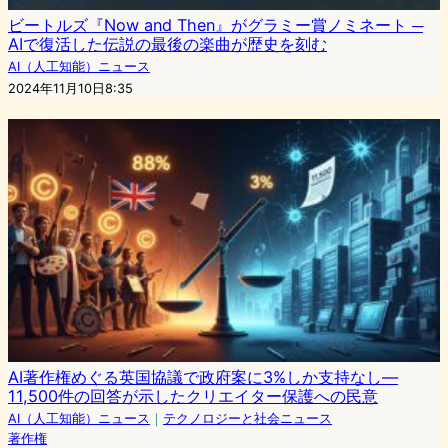
ビートルズ『Now and Then』がグラミー賞ノミネート ─
AIで復活した伝説の最後の楽曲が歴史を刻む
AI（人工知能）ニュース
2024年11月10日8:35
AI著作権めぐる英国協議で政府案に3%しか支持なし—
11,500件の回答が示したクリエイター保護への民意
AI（人工知能）ニュース
｜
テクノロジーと社会ニュース
著作権