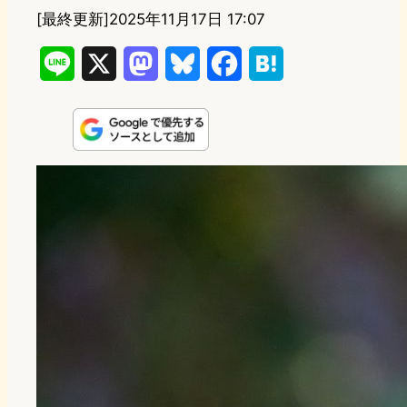
[最終更新]
2025年11月17日 17:07
L
X
M
B
F
H
i
a
l
a
a
n
s
u
c
t
e
t
e
e
e
o
s
b
n
d
k
o
a
o
y
o
n
k