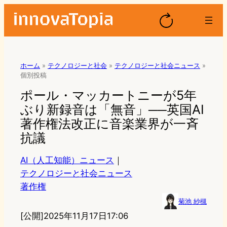
ホーム
»
テクノロジーと社会
»
テクノロジーと社会ニュース
»
個別投稿
ポール・マッカートニーが5年
ぶり新録音は「無音」──英国AI
著作権法改正に音楽業界が一斉
抗議
AI（人工知能）ニュース
｜
テクノロジーと社会ニュース
著作権
菊池 紗槻
[公開]
2025年11月17日17:06