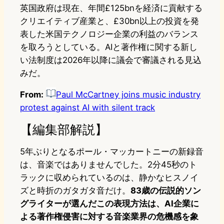
英国政府は現在、年間£125bnを経済に貢献する
クリエイティブ産業と、£30bn以上の投資を発
表した米国テクノロジー企業の利益のバランス
を取ろうとしている。AIと著作権に関する新し
い法制度は2026年以降に議会で審議される見込
みだ。
From:
Paul McCartney joins music industry
protest against AI with silent track
【編集部解説】
5年ぶりとなるポール・マッカートニーの新録音
は、音楽ではありませんでした。2分45秒のト
ラックに収められているのは、静かなヒスノイ
ズと時折のガタガタ音だけ。
83歳の伝説的ソン
グライターが選んだこの表現方法は、AI企業に
よる著作権侵害に対する音楽業界の危機感を象