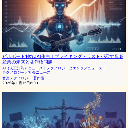
ビルボード1位はAI作曲｜ブレイキング・ラストが示す音楽
産業の未来と著作権問題
AI（人工知能）ニュース
｜
テクノロジーとエンタメニュース
｜
テクノロジーと社会ニュース
音楽テクノロジー
著作権
2025年11月12日8:00