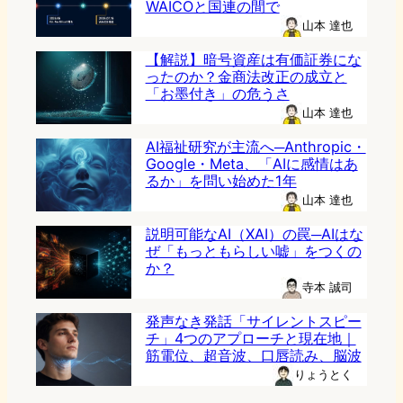
WAICOと国連の間で
山本 達也
【解説】暗号資産は有価証券にな
ったのか？金商法改正の成立と
「お墨付き」の危うさ
山本 達也
AI福祉研究が主流へ─Anthropic・
Google・Meta、「AIに感情はあ
るか」を問い始めた1年
山本 達也
説明可能なAI（XAI）の罠─AIはな
ぜ「もっともらしい嘘」をつくの
か？
寺本 誠司
発声なき発話「サイレントスピー
チ」4つのアプローチと現在地｜
筋電位、超音波、口唇読み、脳波
りょうとく