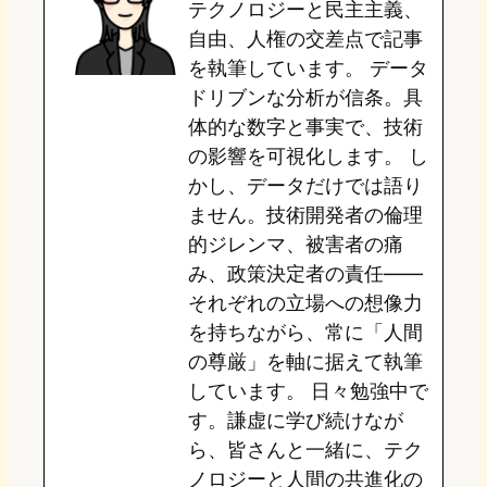
テクノロジーと民主主義、
d
k
o
a
自由、人権の交差点で記事
o
y
o
を執筆しています。 データ
ドリブンな分析が信条。具
n
k
体的な数字と事実で、技術
の影響を可視化します。 し
かし、データだけでは語り
ません。技術開発者の倫理
的ジレンマ、被害者の痛
み、政策決定者の責任——
それぞれの立場への想像力
を持ちながら、常に「人間
の尊厳」を軸に据えて執筆
しています。 日々勉強中で
す。謙虚に学び続けなが
ら、皆さんと一緒に、テク
ノロジーと人間の共進化の