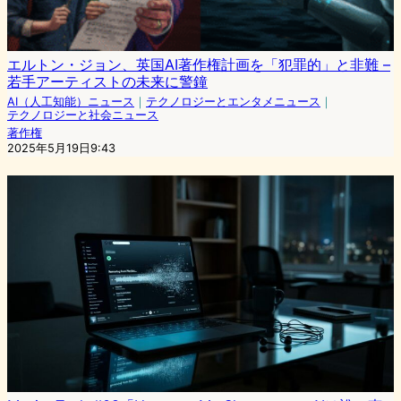
エルトン・ジョン、英国AI著作権計画を「犯罪的」と非難 –
若手アーティストの未来に警鐘
AI（人工知能）ニュース
｜
テクノロジーとエンタメニュース
｜
テクノロジーと社会ニュース
著作権
2025年5月19日9:43