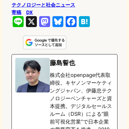
テクノロジーと社会ニュース
寄稿
DX
L
X
M
B
F
H
i
a
l
a
a
n
s
u
c
t
e
t
e
e
e
藤島誓也
o
s
b
n
株式会社openpage代表取
d
k
o
a
締役。キヤノンマーケティ
o
y
o
ングジャパン、伊藤忠テク
ノロジーベンチャーズと資
n
k
本提携。デジタルセールス
ルーム（DSR）による”眼
前可視化営業”で日本企業