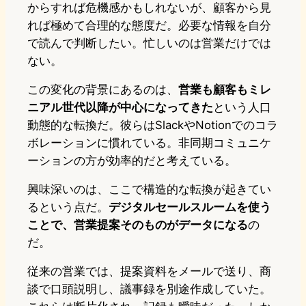
からすれば危機感かもしれないが、顧客から見
れば極めて合理的な態度だ。必要な情報を自分
で読んで判断したい。忙しいのは営業だけでは
ない。
この変化の背景にあるのは、
営業も顧客もミレ
ニアル世代以降が中心になってきた
という人口
動態的な転換だ。彼らはSlackやNotionでのコラ
ボレーションに慣れている。非同期コミュニケ
ーションの方が効率的だと考えている。
興味深いのは、ここで構造的な転換が起きてい
るという点だ。
デジタルセールスルームを使う
ことで、営業提案そのものがデータになる
の
だ。
従来の営業では、提案資料をメールで送り、商
談で口頭説明し、議事録を別途作成していた。