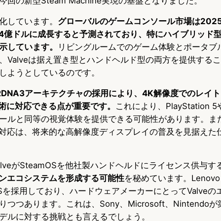
回の新型Steam Machine実現の基盤となりました。
化しています。
グローバルのゲームコンソール市場は2025
634億ドルに成長すると予測されており、特にハイブリッド
示しています。
リビングルームでのゲーム体験とポータブ
、Valveは据え置き型とハンドヘルド型の両方を提供する
しようとしているのです。
 RDNA3アーキテクチャの採用により、4K解像度でのレイ
技術に対応できる点が重要です。
これにより、PlayStation 5やX
ルと同等の視覚体験を提供できる可能性があります。また、Dis
0Hz対応は、将来的な高解像度ディスプレイの普及を見据え
lveがSteamOSを他社製ハンドヘルドにライセンス供与す
ープンエコシステムを形成する可能性
を秘めています。Lenovo L
OSを採用しており、ハードウェアメーカーにとってValve
つあります。これは、Sony、Microsoft、Nintend
デルに対する挑戦とも言えるでしょう。