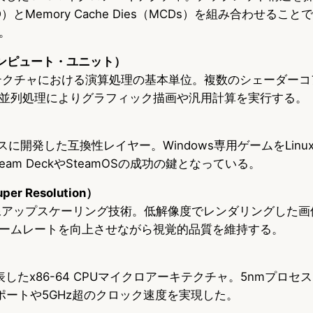
GCD）とMemory Cache Dies（MCDs）を組み合わせる
。
t（コンピュート・ユニット）
キテクチャにおける演算処理の基本単位。複数のシェーダー
並列処理によりグラフィック描画や汎用計算を実行する。
ベースに開発した互換性レイヤー。Windows専用ゲームをLin
am DeckやSteamOSの成功の鍵となっている。
uper Resolution）
像アップスケーリング技術。低解像度でレンダリングした画
ームレートを向上させながら視覚的品質を維持する。
表したx86-64 CPUマイクロアーキテクチャ。5nmプロセス
ポートや5GHz超のクロック速度を実現した。