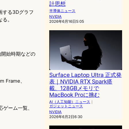
計思想
半導体ニュース
する3Dグラフ
NVIDIA
なる。
2026年6月16日5:05
予約開始時期などの
Surface Laptop Ultra 正式発
表｜NVIDIA RTX Spark搭
m Frame、
載、128GBメモリで
MacBook Proに挑む
AI（人工知能）ニュース
｜
ガジェットニュース
応ゲーム一覧、
NVIDIA
2026年6月2日6:30