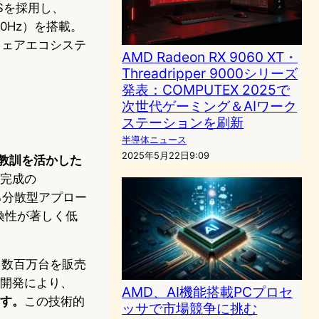
OSを採用し、
120Hz）を搭載。
ードウェアエコシステ
AMD Radeon RX 9060 XT・
Threadripper 9000シリーズ
発表：COMPUTEX 2025で
次世代ゲーミング＆AIワーク
ステーションを刷新
半導体ニュース
2025年5月22日9:09
た教訓を活かした
未完成の
る分散型アプロー
互換性が著しく低
来、数百万台を販売
ー）の開発により、
AMD、AI機能搭載PCプロセ
ます。
この技術的
ッサで市場競争に挑む