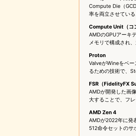
Compute Die（
率を両立させている
Compute Uni
AMDのGPUアー
メモリで構成され、
Proton
ValveがWineを
るための技術で、Ste
FSR（FidelityFX S
AMDが開発した画
大することで、フレ
AMD Zen 4
AMDが2022年に発
512命令セットのサ