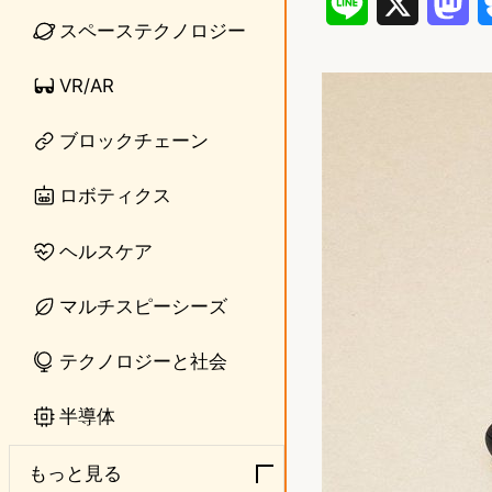
L
X
M
スペーステクノロジー
i
a
VR/AR
n
s
e
t
ブロックチェーン
o
ロボティクス
d
ヘルスケア
o
n
マルチスピーシーズ
テクノロジーと社会
半導体
もっと見る