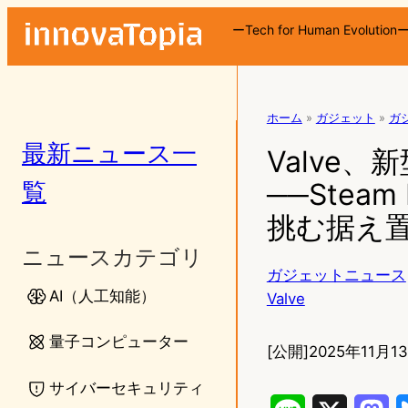
ーTech for Human Evolution
ホーム
»
ガジェット
»
ガ
最新ニュース一
Valve、新
覧
──Ste
挑む据え置
ニュースカテゴリ
ガジェットニュース
AI（人工知能）
Valve
量子コンピューター
[公開]
2025年11月13
サイバーセキュリティ