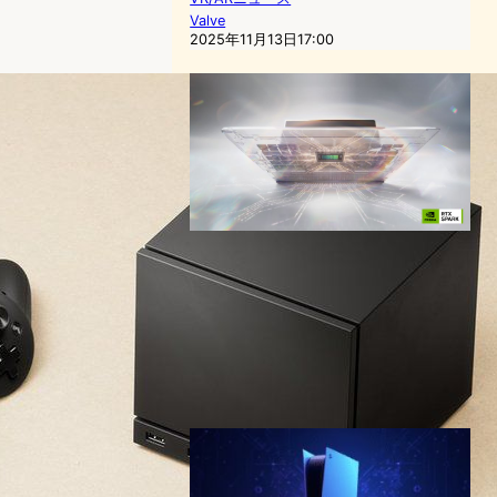
Valve
2025年11月13日17:00
NVIDIA RTX Spark発表——
Windows on Armに
Blackwell GPU搭載、Apple
Siliconへの本格対抗が始まる
半導体ニュース
NVIDIA
2026年6月2日7:00