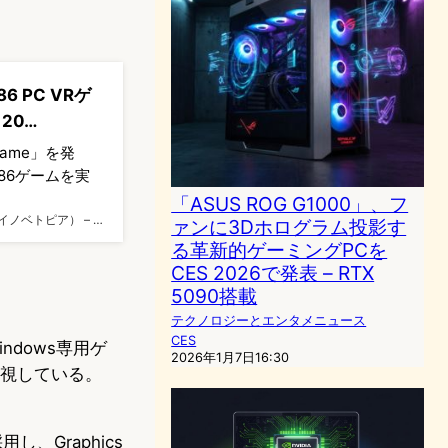
6 PC VRゲ
20…
rame」を発
でx86ゲームを実
「ASUS ROG G1000」、フ
 -（イノベトピア） – …
ァンに3Dホログラム投影す
る革新的ゲーミングPCを
CES 2026で発表 – RTX
5090搭載
テクノロジーとエンタメニュース
CES
ndows専用ゲ
2026年1月7日16:30
重視している。
、Graphics