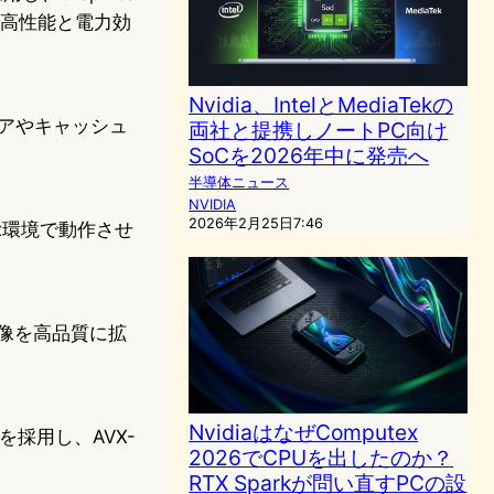
ことで高性能と電力効
Nvidia、IntelとMediaTekの
コアやキャッシュ
両社と提携しノートPC向け
SoCを2026年中に発売へ
半導体ニュース
NVIDIA
2026年2月25日7:46
ux環境で動作させ
像を高品質に拡
NvidiaはなぜComputex
を採用し、AVX-
2026でCPUを出したのか？
RTX Sparkが問い直すPCの設