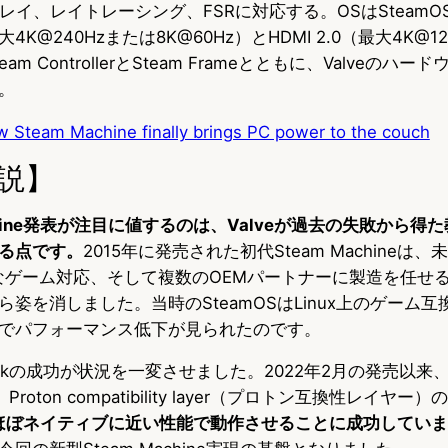
プレイ、レイトレーシング、FSRに対応する。OSはSteam
.4（最大4K@240Hzまたは8K@60Hz）とHDMI 2.0（最大4K@
m ControllerとSteam Frameとともに、Valveのハ
。
w Steam Machine finally brings PC power to the couch
説】
achine発表が注目に値するのは、Valveが過去の失敗から得
る点です。
2015年に発売された初代Steam Machineは、
定的なゲーム対応、そして複数のOEMパートナーに製造を任せ
姿を消しました。当時のSteamOSはLinux上のゲーム
でパフォーマンス低下が見られたのです。
Deckの成功が状況を一変させました。2022年2月の発売以
、Proton compatibility layer（プロトン互換性レイヤ
ムをほぼネイティブに近い性能で動作させることに成功してい