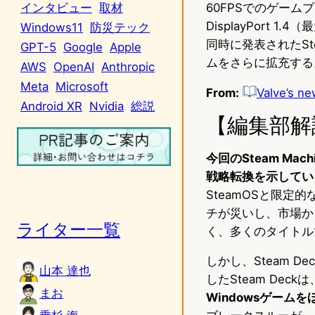
60FPSでのゲーム
インタビュー
取材
DisplayPort 1
Windows11
防災テック
同時に発表されたStea
GPT-5
Google
Apple
ムをさらに拡充する
AWS
OpenAI
Anthropic
Meta
Microsoft
From:
Valve’s ne
Android XR
Nvidia
総説
【編集部解
今回のSteam M
戦略転換を示してい
SteamOSと限
チが災いし、市場から
ライター一覧
く、多くのタイトル
しかし、Steam 
山本 達也
したSteam Deckは
まお
Windowsゲー