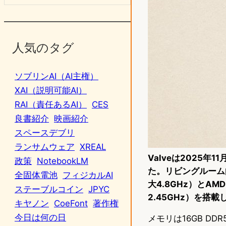
人気のタグ
ソブリンAI（AI主権）
XAI（説明可能AI）
RAI（責任あるAI）
CES
良書紹介
映画紹介
スペースデブリ
ランサムウェア
XREAL
Valveは2025年
政策
NotebookLM
た。リビングルーム向
全固体電池
フィジカルAI
大4.8GHz）とAMD
ステーブルコイン
JPYC
2.45GHz）を搭載
キヤノン
CoeFont
著作権
今日は何の日
メモリは16GB DDR