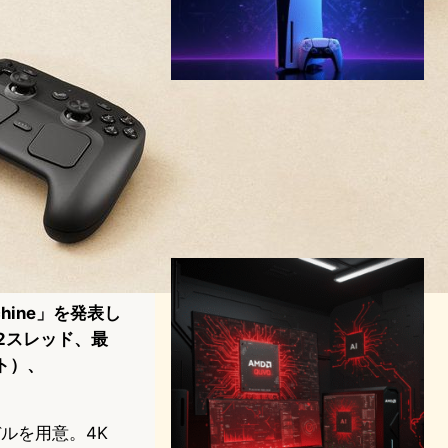
PS6最新情報総まとめ｜
PSSR技術で4K 120fps実
現・AMDパートナーシップ
継続で描く未来像
テクノロジーとエンタメニュース
PS6
SONY
2025年6月13日14:30
chine」を発表し
12スレッド、最
ット）、
モデルを用意。4K