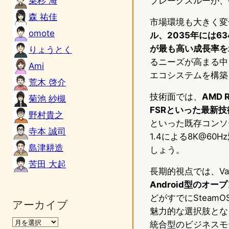
乗杉 海
ブレークスルーが、今
森 祐佳
市場環境も大きく変
omote
ル、2035年には
が最も高い成長率を
りょうとく
るニーズが高まる中
Ami
エコシステムを構築
荒木 啓介
技術面では、
AMD
菊池 紗槻
FSRといった最新
野村貴之
といった既存コンソー
寺本 誠司
1.4による8K@6
島津耕造
しょう。
苦田 大起
長期的視点では、Va
Android型のオ
どがすでにSteam
アーカイブ
魅力的な選択肢となりつ
統合型のビジネスモ