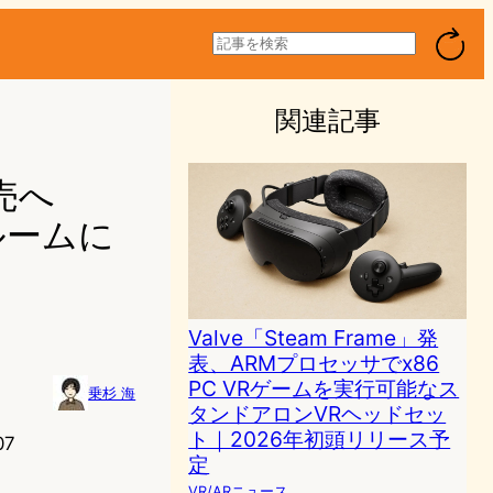
検
索
関連記事
発売へ
ルームに
Valve「Steam Frame」発
表、ARMプロセッサでx86
PC VRゲームを実行可能なス
乗杉 海
タンドアロンVRヘッドセッ
ト｜2026年初頭リリース予
07
定
VR/ARニュース