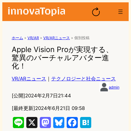
ホーム
»
VR/AR
»
VR/ARニュース
»
個別投稿
Apple Vision Proが実現する、
驚異のバーチャルアバター進
化！
VR/ARニュース
｜
テクノロジーと社会ニュース
admin
[公開]
2024年2月7日21:44
[最終更新]
2024年6月21日 09:58
L
X
M
B
F
H