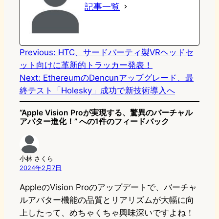
記事一覧
d
k
o
a
o
y
o
n
k
Previous:
HTC、サードパーティ製VRヘッドセ
ット向けに革新的トラッカー発表！
Next:
EthereumのDencunアップグレード、最
終テスト「Holesky」成功で新技術導入へ
“Apple Vision Proが実現する、驚異のバーチャル
アバター進化！” への1件のフィードバック
小林 さくら
2024年2月7日
AppleのVision Proのアップデートで、バーチャ
ルアバター機能の品質とリアリズムが大幅に向
上したって、めちゃくちゃ興味深いですよね！