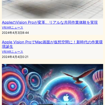
AppleのVision Proが変革、リアルな共同作業体験を実現
VR/ARニュース
2024年4月3日8:44
Apple Vision ProでMac画面が仮想空間に！新時代の作業環
境誕生
VR/ARニュース
2024年4月4日0:21