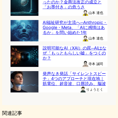
ったのか？金商法改正の成立と
「お墨付き」の危うさ
山本 達也
AI福祉研究が主流へ─Anthropic・
Google・Meta、「AIに感情はあ
るか」を問い始めた1年
山本 達也
説明可能なAI（XAI）の罠─AIはな
ぜ「もっともらしい嘘」をつくの
か？
寺本 誠司
発声なき発話「サイレントスピー
チ」4つのアプローチと現在地｜
筋電位、超音波、口唇読み、脳波
りょうとく
関連記事