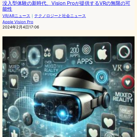
没入型体験の新時代、Vision Proが提供するVRの無限の可
能性
VR/ARニュース
｜
テクノロジーと社会ニュース
Apple Vision Pro
2024年2月4日17:06