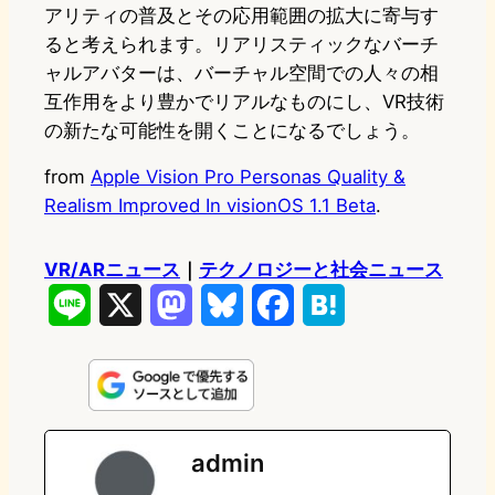
アリティの普及とその応用範囲の拡大に寄与す
ると考えられます。リアリスティックなバーチ
ャルアバターは、バーチャル空間での人々の相
互作用をより豊かでリアルなものにし、VR技術
の新たな可能性を開くことになるでしょう。
from
Apple Vision Pro Personas Quality &
Realism Improved In visionOS 1.1 Beta
.
VR/ARニュース
｜
テクノロジーと社会ニュース
L
X
M
B
F
H
i
a
l
a
a
n
s
u
c
t
e
t
e
e
e
admin
o
s
b
n