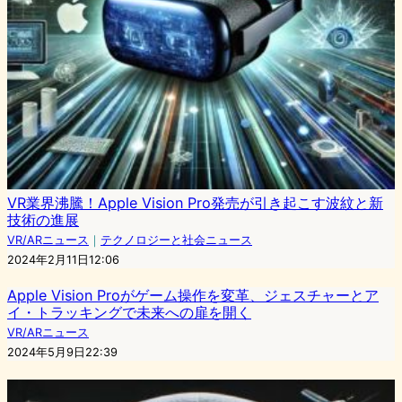
VR業界沸騰！Apple Vision Pro発売が引き起こす波紋と新
技術の進展
VR/ARニュース
｜
テクノロジーと社会ニュース
2024年2月11日12:06
Apple Vision Proがゲーム操作を変革、ジェスチャーとア
イ・トラッキングで未来への扉を開く
VR/ARニュース
2024年5月9日22:39