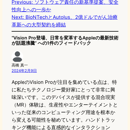
Previous:
ソフトウェア責任の新基準提案、安全
性向上への一歩か
o
s
b
n
Next:
BioNTechとAutolus、2億ドルでがん治療
d
k
o
a
革新への大型契約を締結
o
y
o
“Vision Pro登場、日常を変革するAppleの最新技術
n
k
が話題沸騰” への1件のフィードバック
高橋 真一
2024年2月9日
AppleのVision Proが注目を集めている点は、特
に私たちテクノロジー愛好家にとって非常に興
味深いです。このデバイスが提供する混合現実
（MR）体験は、生産性やエンターテイメントと
いった従来のコンピューティング用途を根本か
ら変える可能性を秘めています。ハンドトラッ
キング機能による直感的なインタラクション