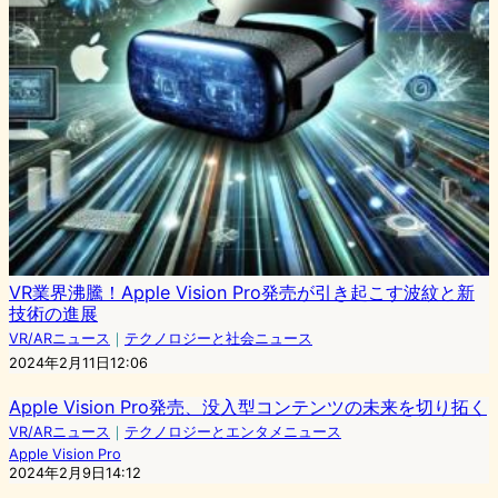
VR業界沸騰！Apple Vision Pro発売が引き起こす波紋と新
技術の進展
VR/ARニュース
｜
テクノロジーと社会ニュース
2024年2月11日12:06
Apple Vision Pro発売、没入型コンテンツの未来を切り拓く
VR/ARニュース
｜
テクノロジーとエンタメニュース
Apple Vision Pro
2024年2月9日14:12