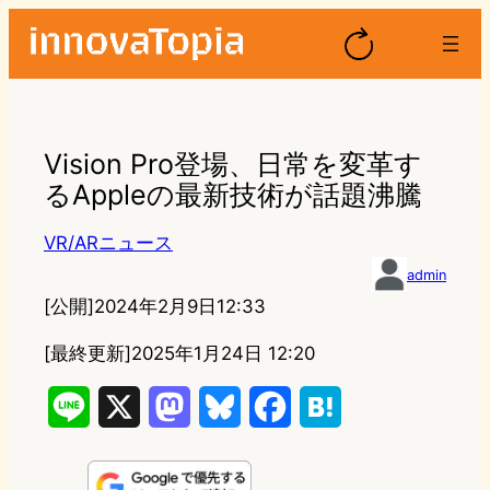
Vision Pro登場、日常を変革す
るAppleの最新技術が話題沸騰
VR/ARニュース
admin
[公開]
2024年2月9日12:33
[最終更新]
2025年1月24日 12:20
L
X
M
B
F
H
i
a
l
a
a
n
s
u
c
t