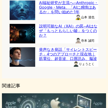
AI福祉研究が主流へ─Anthropic・
Google・Meta、「AIに感情はあ
るか」を問い始めた1年
山本 達也
説明可能なAI（XAI）の罠─AIはな
ぜ「もっともらしい嘘」をつくの
か？
寺本 誠司
発声なき発話「サイレントスピー
チ」4つのアプローチと現在地｜
筋電位、超音波、口唇読み、脳波
りょうとく
関連記事