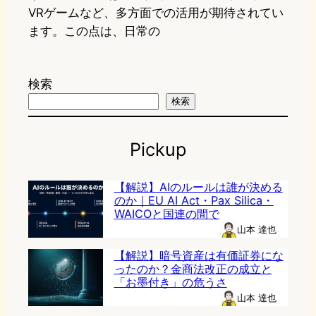
VRゲームなど、多方面での活用が期待されてい
ます。この点は、日常の
検索
検索
Pickup
【解説】AIのルールは誰が決める
のか｜EU AI Act・Pax Silica・
WAICOと国連の間で
山本 達也
【解説】暗号資産は有価証券にな
ったのか？金商法改正の成立と
「お墨付き」の危うさ
山本 達也