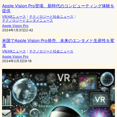
Apple Vision Pro登場、新時代のコンピューティング体験を
提供
VR/ARニュース
｜
テクノロジーと社会ニュース
｜
テクノロジーとエンタメニュース
Apple Vision Pro
2024年1月31日2:42
米国でApple Vision Pro発売、未来のエンタメと生産性を変
革
VR/ARニュース
｜
テクノロジーと社会ニュース
Apple Vision Pro
2024年2月3日9:18