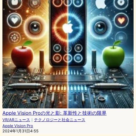
Apple Vision Proの光と影: 革新性と技術の限界
VR/ARニュース
｜
テクノロジーと社会ニュース
Apple Vision Pro
2024年1月31日4:55