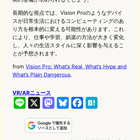
長期的な視点では、Vision Proのようなデバイ
スが日常生活におけるコンピューティングのあ
り方を根本的に変える可能性があります。これ
により、仕事や学習、娯楽の方法が大きく変化
し、人々の生活スタイルに深く影響を与えるこ
とが予想されます。
from
Vision Pro: What’s Real, What’s Hype and
What’s Plain Dangerous
.
VR/ARニュース
L
X
M
B
F
H
i
a
l
a
a
n
s
u
c
t
e
t
e
e
e