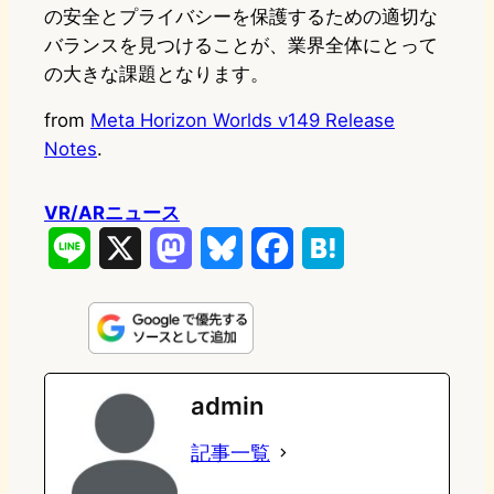
の安全とプライバシーを保護するための適切な
バランスを見つけることが、業界全体にとって
の大きな課題となります。
from
Meta Horizon Worlds v149 Release
Notes
.
VR/ARニュース
L
X
M
B
F
H
i
a
l
a
a
n
s
u
c
t
e
t
e
e
e
admin
o
s
b
n
記事一覧
d
k
o
a