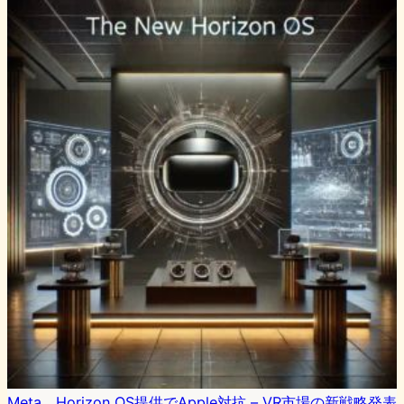
Meta、Horizon OS提供でApple対抗 – VR市場の新戦略発表