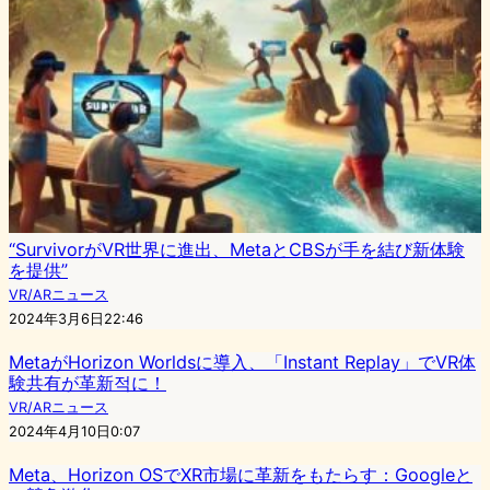
“SurvivorがVR世界に進出、MetaとCBSが手を結び新体験
を提供”
VR/ARニュース
2024年3月6日22:46
MetaがHorizon Worldsに導入、「Instant Replay」でVR体
験共有が革新적に！
VR/ARニュース
2024年4月10日0:07
Meta、Horizon OSでXR市場に革新をもたらす：Googleと