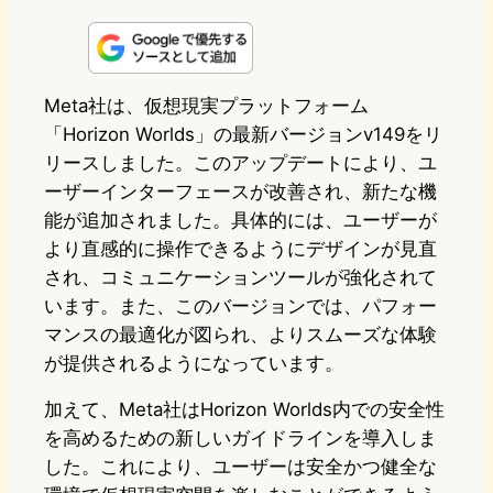
i
a
l
a
a
n
s
u
c
t
e
t
e
e
e
Meta社は、仮想現実プラットフォーム
「Horizon Worlds」の最新バージョンv149をリ
o
s
b
n
リースしました。このアップデートにより、ユ
d
k
o
a
ーザーインターフェースが改善され、新たな機
o
y
o
能が追加されました。具体的には、ユーザーが
より直感的に操作できるようにデザインが見直
n
k
され、コミュニケーションツールが強化されて
います。また、このバージョンでは、パフォー
マンスの最適化が図られ、よりスムーズな体験
が提供されるようになっています。
加えて、Meta社はHorizon Worlds内での安全性
を高めるための新しいガイドラインを導入しま
した。これにより、ユーザーは安全かつ健全な