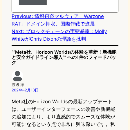
o
y
o
n
k
Previous:
情報窃盗マルウェア「Warzone
RAT」ドメイン押収、国際作戦で進展
Next:
ブロックチェーンの実態暴露：Molly
WhiteがChris Dixonの理論を批判
““Meta社、Horizon Worldsの体験を革新！新機能
と安全ガイドライン導入”” への1件のフィードバッ
ク
渡辺 淳
2024年2月13日
Meta社のHorizon Worldsの最新アップデート
は、ユーザーインターフェースの改善や新機能
の追加により、より直感的でスムーズな体験が
可能になるという点で非常に興味深いです。私