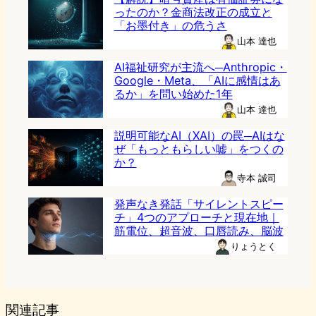
ったのか？金商法改正の成立と
「お墨付き」の危うさ
山本 達也
AI福祉研究が主流へ─Anthropic・
Google・Meta、「AIに感情はあ
るか」を問い始めた1年
山本 達也
説明可能なAI（XAI）の罠─AIはな
ぜ「もっともらしい嘘」をつくの
か？
寺本 誠司
発声なき発話「サイレントスピー
チ」4つのアプローチと現在地｜
筋電位、超音波、口唇読み、脳波
りょうとく
関連記事