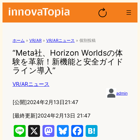
ホーム
»
VR/AR
»
VR/ARニュース
»
個別投稿
“Meta社、Horizon Worldsの体
験を革新！新機能と安全ガイド
ライン導入”
VR/ARニュース
admin
[公開]
2024年2月13日21:47
[最終更新]
2024年2月13日 21:47
L
X
M
B
F
H