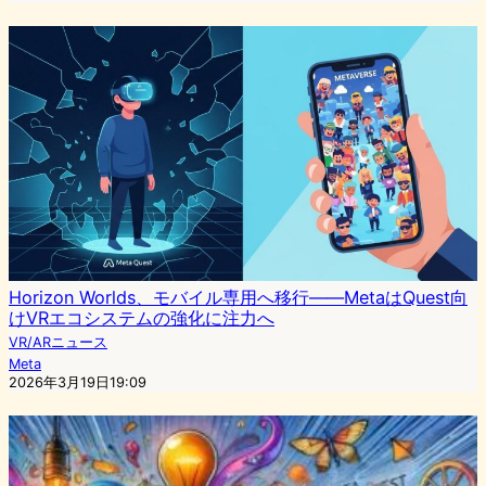
Horizon Worlds、モバイル専用へ移行——MetaはQuest向
けVRエコシステムの強化に注力へ
VR/ARニュース
Meta
2026年3月19日19:09