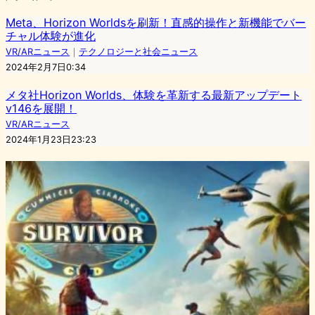
Meta、Horizon Worldsを刷新！直感的操作と新機能でバー
チャル体験が進化
VR/ARニュース
｜
テクノロジーと社会ニュース
2024年2月7日0:34
メタ社Horizon Worlds、体験を革新する最新アップデート
v146を展開！
VR/ARニュース
2024年1月23日23:23