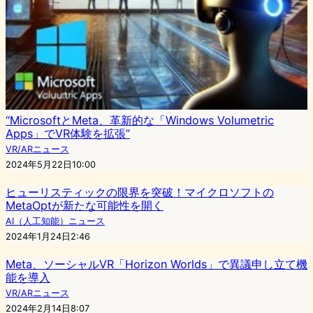
“MicrosoftとMeta、革新的な「Windows Volumetric
Apps」でVR体験を拡張”
VR/ARニュース
2024年5月22日10:00
ヒューリスティックの限界を突破！マイクロソフトの
MetaOptが新たな可能性を開く
AI（人工知能）ニュース
2024年1月24日2:46
Meta、ソーシャルVR「Horizon Worlds」で異議申し立て機
能を導入
VR/ARニュース
2024年2月14日8:07