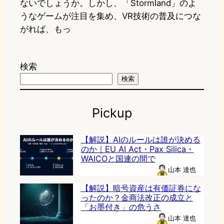
ないでしょうか。しかし、「Stormland」のよ
うなゲームが注目を集め、VR技術の普及につな
がれば、もっ
検索
検索
Pickup
【解説】AIのルールは誰が決める
のか｜EU AI Act・Pax Silica・
WAICOと国連の間で
山本 達也
【解説】暗号資産は有価証券にな
ったのか？金商法改正の成立と
「お墨付き」の危うさ
山本 達也