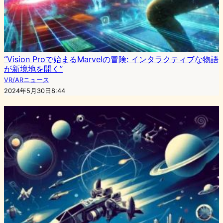
“Vision Proで始まるMarvelの冒険: インタラクティブな物語
が新境地を開く”
VR/ARニュース
2024年5月30日8:44