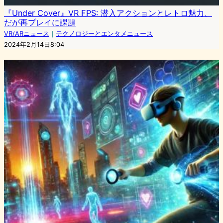
『Under Cover』VR FPS: 潜入アクションとレトロ魅力、
だが再プレイに課題
VR/ARニュース
｜
テクノロジーとエンタメニュース
2024年2月14日8:04