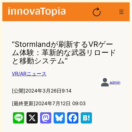
“Stormlandが刷新するVRゲー
ム体験：革新的な武器リロード
と移動システム”
VR/ARニュース
admin
[公開]
2024年3月26日9:14
[最終更新]
2024年7月12日 09:03
L
X
M
B
F
H
i
a
l
a
a