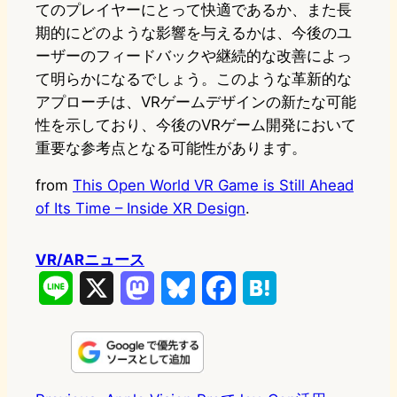
てのプレイヤーにとって快適であるか、また長
期的にどのような影響を与えるかは、今後のユ
ーザーのフィードバックや継続的な改善によっ
て明らかになるでしょう。このような革新的な
アプローチは、VRゲームデザインの新たな可能
性を示しており、今後のVRゲーム開発において
重要な参考点となる可能性があります。
from
This Open World VR Game is Still Ahead
of Its Time – Inside XR Design
.
VR/ARニュース
L
X
M
B
F
H
i
a
l
a
a
n
s
u
c
t
e
t
e
e
e