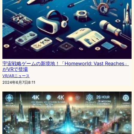
宇宙戦略ゲームの新境地！「Homeworld: Vast Reaches」
がVRで登場
VR/ARニュース
2024年6月7日8:11