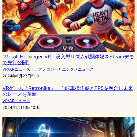
“Metal: Hellsinger VR、没入型リズム戦闘体験をSteamデモ
で先行公開”
VR/ARニュース
｜
テクノロジーとエンタメニュース
2024年6月27日5:19
VRゲーム「Retronika」、自転車操作感とFPSを融合し未来
のレースを革新
VR/ARニュース
2024年5月16日10:15