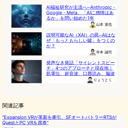
AI福祉研究が主流へ─Anthropic・
Google・Meta、「AIに感情はあ
るか」を問い始めた1年
山本 達也
説明可能なAI（XAI）の罠─AIはな
ぜ「もっともらしい嘘」をつくの
か？
寺本 誠司
発声なき発話「サイレントスピー
チ」4つのアプローチと現在地｜
筋電位、超音波、口唇読み、脳波
りょうとく
関連記事
“Expansion VRが革新を牽引、SFオートバトラーRTSが
QuestとPC VRを席巻”