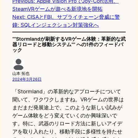
Previous:
Apple Vision ProでJoy-Con活用、
SteamVRゲームが遊べる新境地を開拓
o
s
b
n
Next:
CISAとFBI、サプライチェーン脅威に警
d
k
o
a
鐘: SQLインジェクション対策強化へ
o
y
o
““Stormlandが刷新するVRゲーム体験：革新的な武
n
k
器リロードと移動システム”” への1件のフィードバ
ック
山本 拓也
2024年3月26日
「Stormland」の革新的なアプローチについて
聞いて、ワクワクしますね。VRゲームの世界は
まだまだ発展途上で、このような新しい試みが
ゲーム体験をどう変えていくのか興味深いで
す。特に、武器のリロード方法に新しいアイデ
アを取り入れたり、移動手段に多様性を持たせ