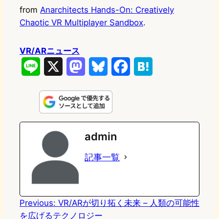
from
Anarchitects Hands-On: Creatively
Chaotic VR Multiplayer Sandbox
.
VR/ARニュース
L
X
M
B
F
H
i
a
l
a
a
n
s
u
c
t
e
t
e
e
e
admin
o
s
b
n
記事一覧
d
k
o
a
o
y
o
n
k
Previous:
VR/ARが切り拓く未来 – 人類の可能性
を広げるテクノロジー