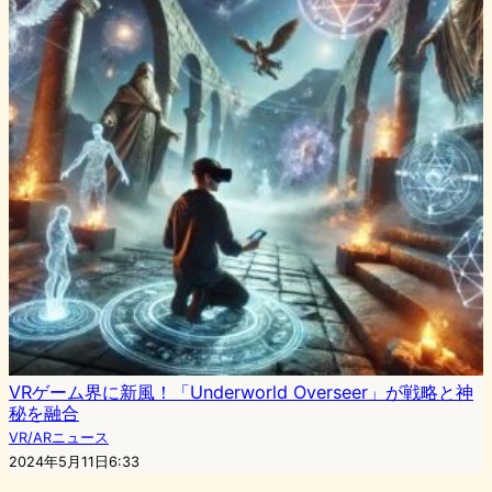
VRゲーム界に新風！「Underworld Overseer」が戦略と神
秘を融合
VR/ARニュース
2024年5月11日6:33