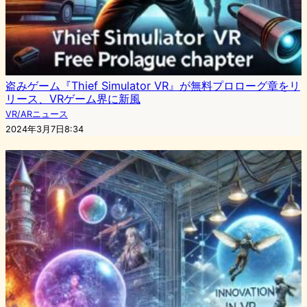
盗みゲーム『Thief Simulator VR』が無料プロローグ章をリ
リース、VRゲーム界に新風
VR/ARニュース
2024年3月7日8:34