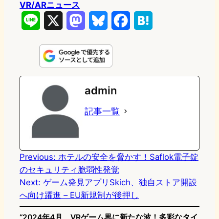
VR/ARニュース
L
X
M
B
F
H
i
a
l
a
a
n
s
u
c
t
e
t
e
e
e
admin
o
s
b
n
記事一覧
d
k
o
a
o
y
o
n
k
Previous:
ホテルの安全を脅かす！Saflok電子錠
のセキュリティ脆弱性発覚
Next:
ゲーム発見アプリSkich、独自ストア開設
へ向け躍進 – EU新規制が後押し
“2024年4月、VRゲーム界に新たな波！多彩なタイ