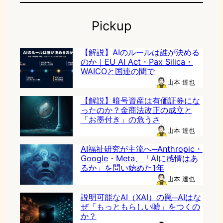
Pickup
【解説】AIのルールは誰が決める
のか｜EU AI Act・Pax Silica・
WAICOと国連の間で
山本 達也
【解説】暗号資産は有価証券にな
ったのか？金商法改正の成立と
「お墨付き」の危うさ
山本 達也
AI福祉研究が主流へ─Anthropic・
Google・Meta、「AIに感情はあ
るか」を問い始めた1年
山本 達也
説明可能なAI（XAI）の罠─AIはな
ぜ「もっともらしい嘘」をつくの
か？