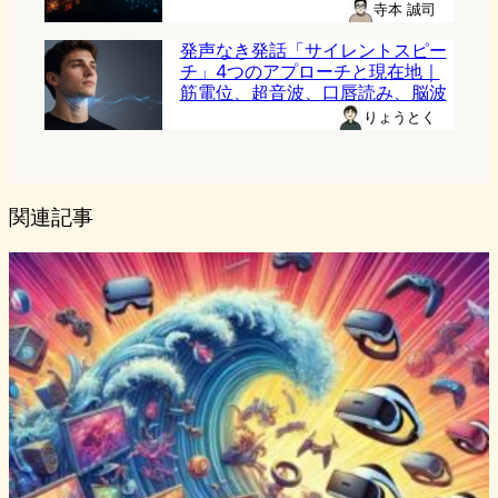
寺本 誠司
発声なき発話「サイレントスピー
チ」4つのアプローチと現在地｜
筋電位、超音波、口唇読み、脳波
りょうとく
関連記事