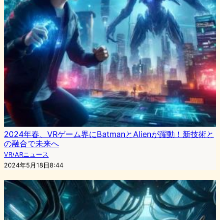
2024年春、VRゲーム界にBatmanとAlienが躍動！新技術と
の融合で未来へ
VR/ARニュース
2024年5月18日8:44