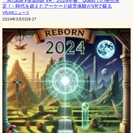
「Arcade Paradise VR」2024年春、Questでの発売決
定！- 時代を超えたアーケード経営体験がVRで蘇る
VR/ARニュース
2024年3月5日8:27