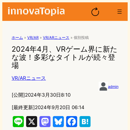
ホーム
»
VR/AR
»
VR/ARニュース
»
個別投稿
2024年4月、VRゲーム界に新た
な波！多彩なタイトルが続々登
場
VR/ARニュース
admin
[公開]
2024年3月30日8:10
[最終更新]
2024年9月20日 06:14
L
X
M
B
F
H