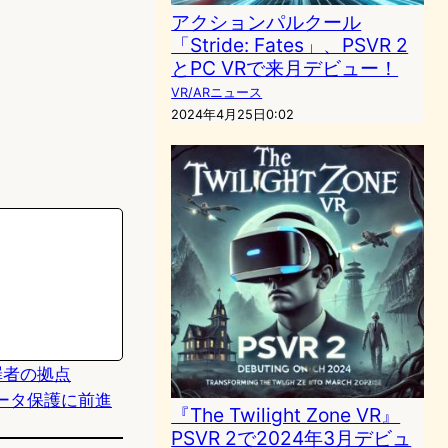
アクションパルクール
「Stride: Fates」、PSVR 2
とPC VRで来月デビュー！
VR/ARニュース
2024年4月25日0:02
罪者の拠点
業データ保護に前進
『The Twilight Zone VR』
PSVR 2で2024年3月デビュ