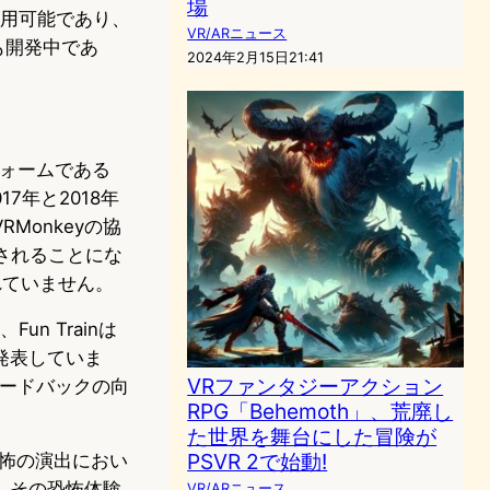
場
で現在利用可能であり、
VR/ARニュース
も開発中であ
2024年2月15日21:41
ットフォームである
17年と2018年
onkeyの協
供されることにな
れていません。
n Trainは
発表していま
VRファンタジーアクション
ィードバックの向
RPG「Behemoth」、荒廃し
た世界を舞台にした冒険が
PSVR 2で始動!
築と恐怖の演出におい
、その恐怖体験
VR/ARニュース