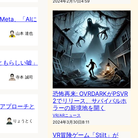
2024年2月17日4:59
Meta、「AIに
山本 達也
っともらしい嘘」
寺本 誠司
恐怖再来: OVRDARKがPSVR
2でリリース、サバイバルホ
のアプローチと
ラーの新境地を開く
VR/ARニュース
りょうとく
2024年3月30日8:11
VR冒険ゲーム「Stilt」が