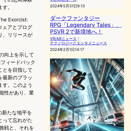
2024年5月31日9:13
ます。
ダークファンタジー
orcist:
RPG「Legendary Tales」、
ドウェアとプログ
PSVR 2で新境地へ！
り、リリースが
VR/ARニュース
｜
テクノロジーとエンタメニュース
2024年2月1日14:17
の向上を示して
な触覚フィードバック
ことを目指して
を最新のプラッ
ます。このよう
能性があり、業
体験の新たな地平を
とって忘れがた
挑戦と、それを