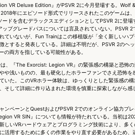
Legion VR Deluxe Edition』がPSVR 2に今月登場する。Wol
u
c
t
と2018年にエピソード形式でリリースされたこのゲームは、V
e
e
e
ソードを含むデラックスエディションとしてPSVR 2に登場
s
b
n
のアップグレードパスについては言及されていない。PSVR 
ていないが、Fun Trainはこの移植版が「全く新しいハ
k
o
a
徴とすると発表している。詳細は不明だが、PSVR 2のヘ
y
o
ーラーの両方を指している可能性がある。
k
、『The Exorcist: Legion VR』の緊張感の構築と
やや浅いものの、最も硬化したホラーファンでさえ恐怖を
ていた。このVRホラー体験は、ゆっくりとした緊張感の構
、そして詳細に作り込まれた環境を慎重に探索しながら感
ンペーンとQuestおよびPSVR 2でのオンライン協力プ
st: Legion VR SIN』についても情報が待たれている。当初は
新しいVRハードウェアとプログラミング技術により、多く
に活用するために多くの作業をやり直す必要があるため、