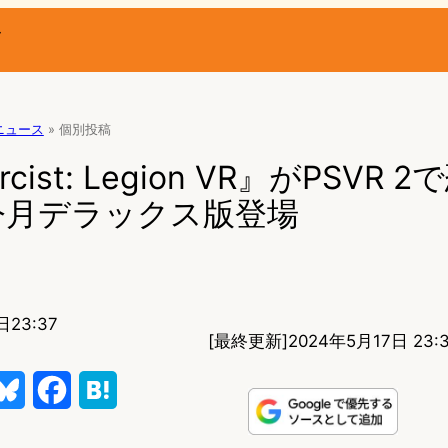
ー
Rニュース
»
個別投稿
rcist: Legion VR』がPSVR 
今月デラックス版登場
日23:37
[最終更新]
2024年5月17日 23:
B
F
H
l
a
a