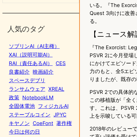
いる。『The Exorc
Quest 3向け
る。
人気のタグ
【ニュース解
ソブリンAI（AI主権）
『The Exorcist
XAI（説明可能AI）
PSVR 2に今月登場
にかけてエピソード
RAI（責任あるAI）
CES
力のもと、全5エピ
良書紹介
映画紹介
りましたが、既存の
スペースデブリ
ランサムウェア
XREAL
PSVR 2での具体
政策
NotebookLM
この移植版が「全く
全固体電池
フィジカルAI
す。これは、PSVR
ステーブルコイン
JPYC
上を示唆している可
キヤノン
CoeFont
著作権
2018年のレビューでは
今日は何の日
て高い評価を受けて