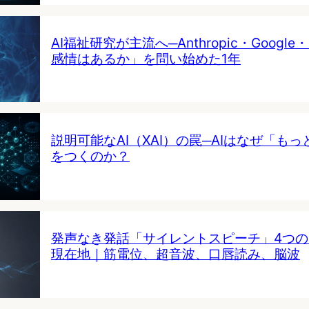
AI福祉研究が主流へ─Anthropic・Google・
感情はあるか」を問い始めた1年
説明可能なAI（XAI）の罠─AIはなぜ「も
をつくのか？
発声なき発話「サイレントスピーチ」4つ
現在地｜筋電位、超音波、口唇読み、脳波