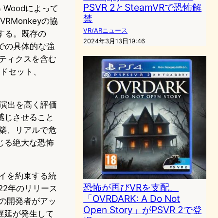
PSVR 2とSteamVRで恐怖解
f & Woodによって
禁
RMonkeyの協
VR/ARニュース
する。既存の
2024年3月13日19:46
2での具体的な強
プティクスを含む
ッドセット、
恐怖の演出を高く評価
感じさせること
築、リアルで危
じる絶大な恐怖
レイを約束する続
恐怖が再びVRを支配、
2022年のリリース
「OVRDARK: A Do Not
の開発者がアッ
Open Story」がPSVR 2で登
遅延が発生して