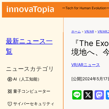
ーTech for Human Evolution
ホーム
»
VR/AR
»
VR/A
最新ニュース一
『The Exo
覧
境地へ、
VR/ARニュース
ニュースカテゴリ
[公開]
2024年5月17
AI（人工知能）
量子コンピューター
L
X
M
サイバーセキュリティ
i
a