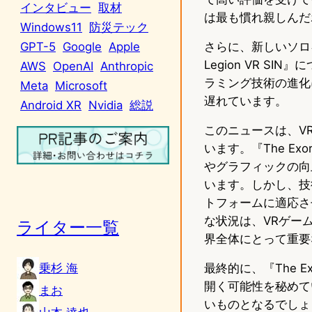
インタビュー
取材
は最も慣れ親しんだ
Windows11
防災テック
さらに、新しいソロキ
GPT-5
Google
Apple
Legion VR 
AWS
OpenAI
Anthropic
ラミング技術の進化
Meta
Microsoft
遅れています。
Android XR
Nvidia
総説
このニュースは、V
います。『The Exo
やグラフィックの向
います。しかし、技
トフォームに適応さ
な状況は、VRゲー
ライター一覧
界全体にとって重要
乗杉 海
最終的に、『The Ex
開く可能性を秘めて
まお
いものとなるでしょ