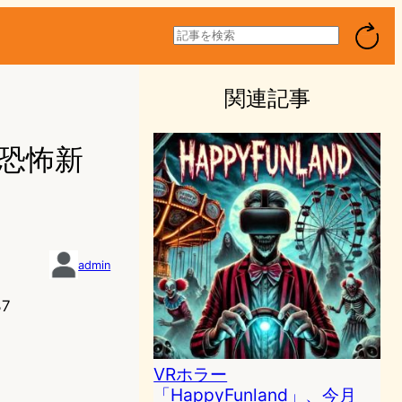
検
索
関連記事
2で恐怖新
admin
37
VRホラー
「HappyFunland」、今月