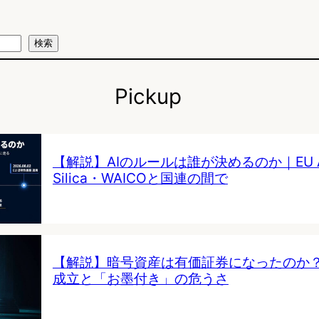
検索
Pickup
【解説】AIのルールは誰が決めるのか｜EU AI 
Silica・WAICOと国連の間で
【解説】暗号資産は有価証券になったのか
成立と「お墨付き」の危うさ