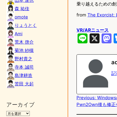
山本 達也
乗り越えるための創
森 祐佳
from
The Exorcist:
omote
りょうとく
VR/ARニュース
Ami
L
X
M
荒木 啓介
i
a
菊池 紗槻
n
s
野村貴之
a
寺本 誠司
e
t
記
島津耕造
o
苦田 大起
d
Previous:
Window
o
アーカイブ
Pwn2Own後も修
n