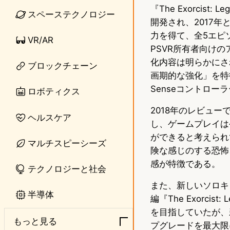
『The Exorcist: 
n
s
スペーステクノロジー
開発され、2017年
e
t
力を得て、全5エピ
VR/AR
o
PSVR所有者向け
化内容は明らかにされ
ブロックチェーン
d
画期的な強化」を特
o
Senseコントロ
ロボティクス
n
2018年のレビューでは
ヘルスケア
し、ゲームプレイは
ができると考えられ
マルチスピーシーズ
険な感じのする恐怖
感が特徴である。
テクノロジーと社会
また、新しいソロキャ
半導体
編『The Exorci
を目指していたが、
もっと見る
プグレードを最大限