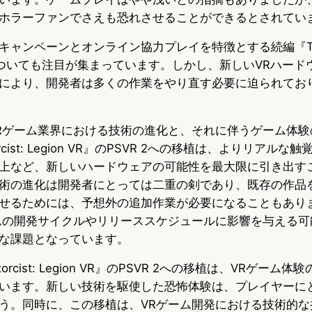
ホラーファンでさえも恐れさせることができるとされてい
ャンペーンとオンライン協力プレイを特徴とする続編『The Ex
SIN』についても注目が集まっています。しかし、新しいVRハー
により、開発者は多くの作業をやり直す必要に迫られてお
Rゲーム業界における技術の進化と、それに伴うゲーム体験
rcist: Legion VR』のPSVR 2への移植は、よりリアル
上など、新しいハードウェアの可能性を最大限に引き出す
術の進化は開発者にとっては二重の剣であり、既存の作品
せるためには、予想外の追加作業が必要になることもあり
ムの開発サイクルやリリーススケジュールに影響を与える可
な課題となっています。
orcist: Legion VR』のPSVR 2への移植は、VRゲーム
います。新しい技術を駆使した恐怖体験は、プレイヤーに
う。同時に、この移植は、VRゲーム開発における技術的な