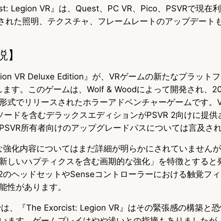
ist: Legion VR』は、Quest、PC VR、Pico、PSVR
に改善された照明、テクスチャ、フレームレートのアップデート
説】
: Legion VR Deluxe Edition』が、VRゲームの新たなプラ
します。このゲームは、Wolf & Woodによって開発され、20
形式でリリースされたホラーアドベンチャーゲームです。VRM
ソードを含むデラックスエディションがPSVR 2向けに提
PSVR所有者向けのアップグレードパスについては言及さ
的な強化内容についてはまだ詳細が明らかにされていませんが、Fu
新しいハプティクスを含む画期的な強化」を特徴とすると
 2のヘッドセットやSenseコントローラーにおける触覚フ
能性があります。
、『The Exorcist: Legion VR』はその緊張感の構
います。ゲームプレイはやや浅いとの指摘もありましたが