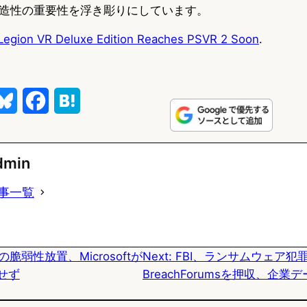
造性の重要性を浮き彫りにしています。
 Legion VR Deluxe Edition Reaches PSVR 2 Soon
.
B
F
H
l
a
a
u
c
t
dmin
e
e
e
事一覧
s
b
n
k
o
a
sの脆弱性放置、Microsoftが
Next:
FBI、ランサムウェア犯
y
o
正せず
BreachForumsを押収、企
k