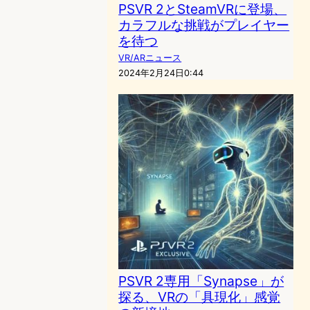
PSVR 2とSteamVRに登場、
カラフルな挑戦がプレイヤー
を待つ
VR/ARニュース
2024年2月24日0:44
PSVR 2専用「Synapse」が
探る、VRの「具現化」感覚