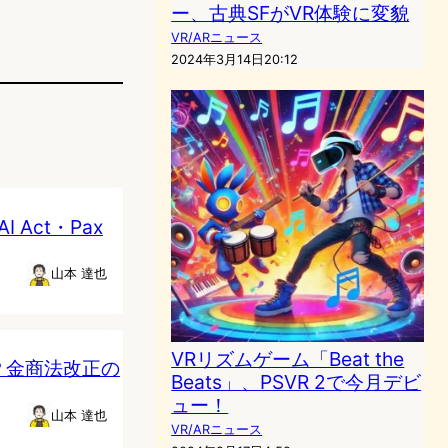
ー、古典SFがVR体験に変貌
VR/ARニュース
2024年3月14日20:12
Act・Pax
山本 達也
VRリズムゲーム「Beat the
？金商法改正の
Beats」、PSVR 2で今月デビ
ュー！
山本 達也
VR/ARニュース