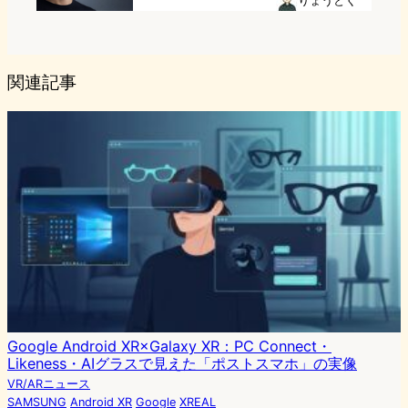
りょうとく
関連記事
Google Android XR×Galaxy XR：PC Connect・
Likeness・AIグラスで見えた「ポストスマホ」の実像
VR/ARニュース
SAMSUNG
Android XR
Google
XREAL