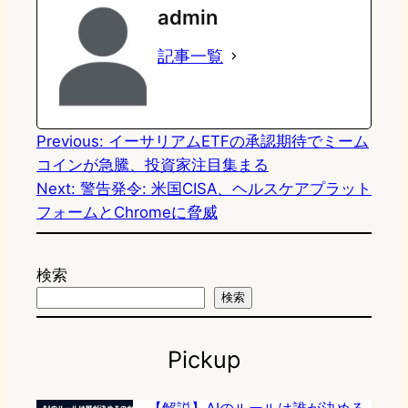
admin
o
s
b
n
記事一覧
d
k
o
a
o
y
o
n
k
Previous:
イーサリアムETFの承認期待でミーム
コインが急騰、投資家注目集まる
Next:
警告発令: 米国CISA、ヘルスケアプラット
フォームとChromeに脅威
検索
検索
Pickup