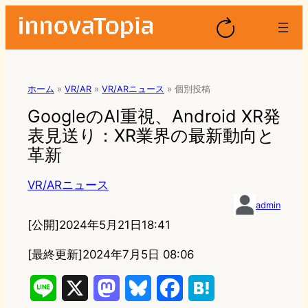
ホーム
»
VR/AR
»
VR/ARニュース
»
個別投稿
GoogleのAI重視、Android XR発
表見送り：XR業界の最新動向と
革新
VR/ARニュース
admin
[公開]
2024年5月21日18:41
[最終更新]
2024年7月5日 08:06
L
X
M
B
F
H