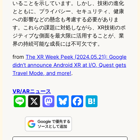
いることを示しています。しかし、技術の進化
とともに、プライバシー、セキュリティ、健康
への影響などの懸念も考慮する必要がありま
す。これらの課題に対処しながら、XR技術のポ
ジティブな側面を最大限に活用することが、業
界の持続可能な成長には不可欠です。
from
The XR Week Peek (2024.05.21): Google
didn’t announce Android XR at I/O, Quest gets
Travel Mode, and more!
.
VR/ARニュース
L
X
M
B
F
H
i
a
l
a
a
n
s
u
c
t
e
t
e
e
e