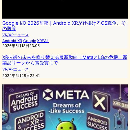
Google I/O 2026前夜｜Android XRが仕掛けるOS戦争、そ
の勝算
VR/ARニュース
Android XR
Google
XREAL
2026年5月18日23:05
XR技術の未来を塗り替える最新動向：MetaとLGの危機、新
製品リークから賞受賞まで
VR/ARニュース
2024年5月28日22:41