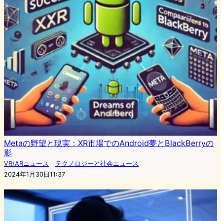
Metaの野望と現実：XR市場でのAndroid夢とBlackBerryの
影
VR/ARニュース
｜
テクノロジーと社会ニュース
2024年1月30日11:37