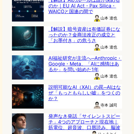
【解説】AIのルールは誰が決める
のか｜EU AI Act・Pax Silica・
WAICOと国連の間で
山本 達也
【解説】暗号資産は有価証券にな
ったのか？金商法改正の成立と
「お墨付き」の危うさ
山本 達也
AI福祉研究が主流へ─Anthropic・
Google・Meta、「AIに感情はあ
るか」を問い始めた1年
山本 達也
説明可能なAI（XAI）の罠─AIはな
ぜ「もっともらしい嘘」をつくの
か？
寺本 誠司
発声なき発話「サイレントスピー
チ」4つのアプローチと現在地｜
筋電位、超音波、口唇読み、脳波