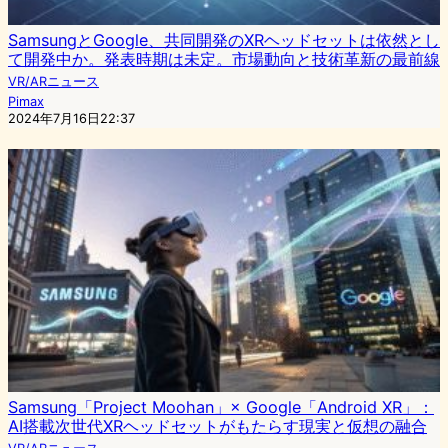
SamsungとGoogle、共同開発のXRヘッドセットは依然とし
て開発中か。発表時期は未定。市場動向と技術革新の最前線
VR/ARニュース
Pimax
2024年7月16日22:37
Samsung「Project Moohan」× Google「Android XR」：
AI搭載次世代XRヘッドセットがもたらす現実と仮想の融合