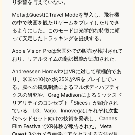
り影響を与えていない。
MetaはQuestにTravel Modeを導入し、飛行機
の中で映画を観たりゲームをプレイしたりでき
るようにした。このモードは光学的な特徴に頼
って安定したトラッキングを提供する。
Apple Vision Proは米国外での販売が検討されて
おり、リアルタイムの翻訳機能が追加された。
Andreessen HorowitzはVRに対して積極的であ
り、米国の10代の約25%がVRをプレイしてい
る。脳への磁気刺激によるフルボディハプティ
クスの研究や、Greg Madisonによるミックスド
リアリティのコンセプト「Slices」が紹介され
ている。LG、Varjo、Innovegaはそれぞれ次世
代ヘッドセット向けの技術を発表し、Cannes
Film FestivalでXR体験が報告された。Meta
Quest 3のカメラ画像にアクセスする方法が見