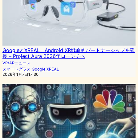
GoogleとXREAL、Android XR戦略的パートナーシップを延
長 – Project Aura 2026年ローンチへ
VR/ARニュース
スマートグラス
Google
XREAL
2026年1月7日17:30