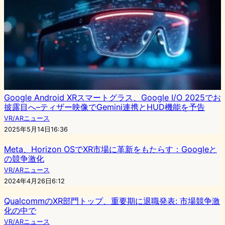
Google Android XRスマートグラス、Google I/O 2025でお
披露目へ–ティザー映像でGemini連携とHUD機能を予告
VR/ARニュース
2025年5月14日16:36
Meta、Horizon OSでXR市場に革新をもたらす：Googleと
の競争激化
VR/ARニュース
2024年4月26日6:12
QualcommのXR部門トップ、重要期に退職発表: 市場競争激
化の中で
VR/ARニュース