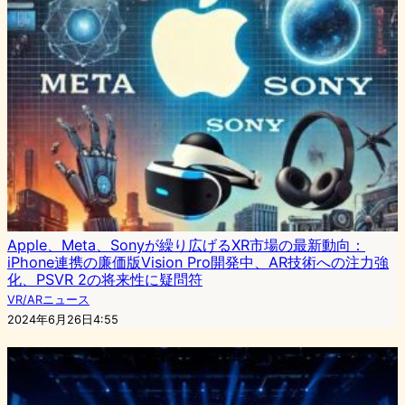
Apple、Meta、Sonyが繰り広げるXR市場の最新動向：
iPhone連携の廉価版Vision Pro開発中、AR技術への注力強
化、PSVR 2の将来性に疑問符
VR/ARニュース
2024年6月26日4:55