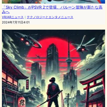
「Sky Climb」がPSVR 2で登場、バルーン冒険が新たな高
みへ
VR/ARニュース
｜
テクノロジーとエンタメニュース
2024年7月11日4:01