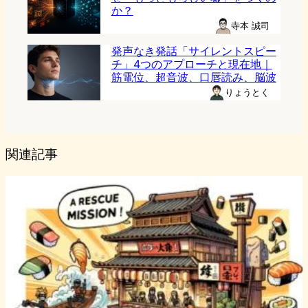
か？
寺本 誠司
発声なき発話「サイレントスピー
チ」4つのアプローチと現在地｜
筋電位、超音波、口唇読み、脳波
りょうとく
関連記事