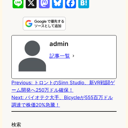
L
X
M
B
F
H
i
a
l
a
a
n
s
u
c
t
e
t
e
e
e
admin
o
s
b
n
記事一覧
d
k
o
a
o
y
o
n
k
Previous:
トロントのSinn Studio、新VR戦闘ゲ
ーム開発へ250万ドル確保！
Next:
バイオテク大手、Bicycleが555百万ドル
調達で株価20%急騰！
検索