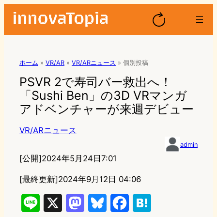
ホーム
»
VR/AR
»
VR/ARニュース
»
個別投稿
PSVR 2で寿司バー救出へ！
「Sushi Ben」の3D VRマンガ
アドベンチャーが来週デビュー
VR/ARニュース
admin
[公開]
2024年5月24日7:01
[最終更新]
2024年9月12日 04:06
L
X
M
B
F
H