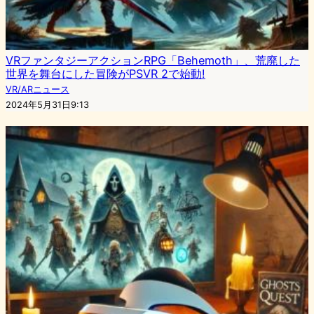
VRファンタジーアクションRPG「Behemoth」、荒廃した
世界を舞台にした冒険がPSVR 2で始動!
VR/ARニュース
2024年5月31日9:13