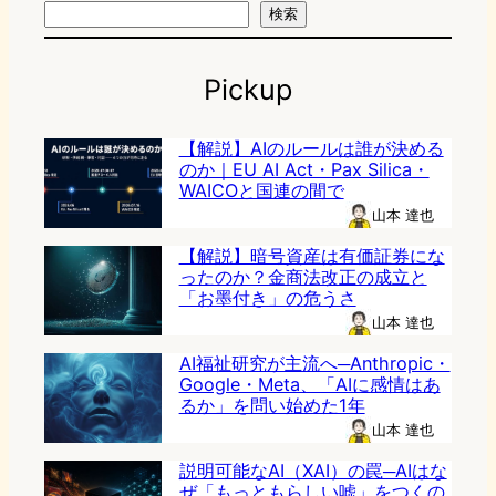
検索
Pickup
【解説】AIのルールは誰が決める
のか｜EU AI Act・Pax Silica・
WAICOと国連の間で
山本 達也
【解説】暗号資産は有価証券にな
ったのか？金商法改正の成立と
「お墨付き」の危うさ
山本 達也
AI福祉研究が主流へ─Anthropic・
Google・Meta、「AIに感情はあ
るか」を問い始めた1年
山本 達也
説明可能なAI（XAI）の罠─AIはな
ぜ「もっともらしい嘘」をつくの