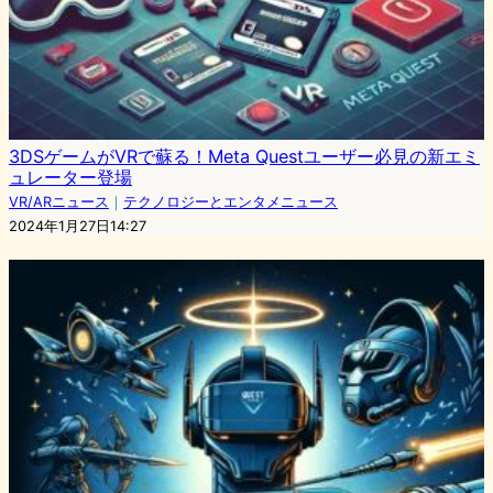
3DSゲームがVRで蘇る！Meta Questユーザー必見の新エミ
ュレーター登場
VR/ARニュース
｜
テクノロジーとエンタメニュース
2024年1月27日14:27