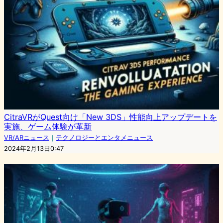
CitraVRがQuest向け「New 3DS」性能向上アップデートを
実施、ゲーム体験が革新
VR/ARニュース
｜
テクノロジーとエンタメニュース
2024年2月13日0:47