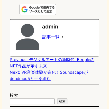
i
a
l
a
a
n
s
u
c
t
e
t
e
e
e
admin
o
s
b
n
記事一覧
d
k
o
a
o
y
o
n
k
Previous:
デジタルアートの新時代: Beepleの
NFT作品が示す未来
Next:
VR音楽体験が進化！Soundscapeが
deadmau5と手を組む
検索
検索