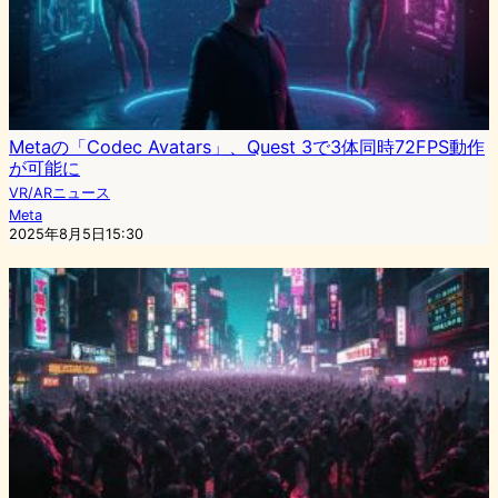
Metaの「Codec Avatars」、Quest 3で3体同時72FPS動作
が可能に
VR/ARニュース
Meta
2025年8月5日15:30