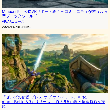
Minecraft、公式VRサポート終了 – コミュニティが救う没入
型ブロックワールド
VR/ARニュース
2025年5月8日14:48
『ゼルダの伝説 ブレス オブ ザ ワイルド』VR化
mod「BetterVR」リリース ─ 真の6自由度と物理操作を実
現