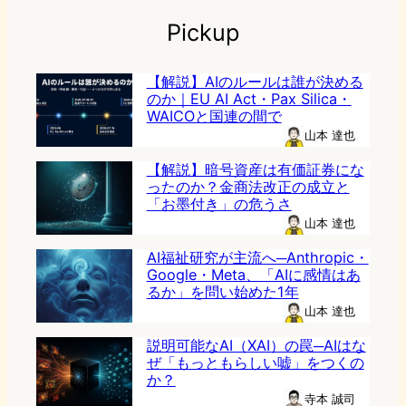
Pickup
【解説】AIのルールは誰が決める
のか｜EU AI Act・Pax Silica・
WAICOと国連の間で
山本 達也
【解説】暗号資産は有価証券にな
ったのか？金商法改正の成立と
「お墨付き」の危うさ
山本 達也
AI福祉研究が主流へ─Anthropic・
Google・Meta、「AIに感情はあ
るか」を問い始めた1年
山本 達也
説明可能なAI（XAI）の罠─AIはな
ぜ「もっともらしい嘘」をつくの
か？
寺本 誠司