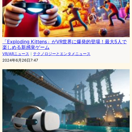
「Exploding Kittens」がVR世界に爆発的登場！最大5人で
楽しめる新感覚ゲーム
VR/ARニュース
｜
テクノロジーとエンタメニュース
2024年6月26日7:47