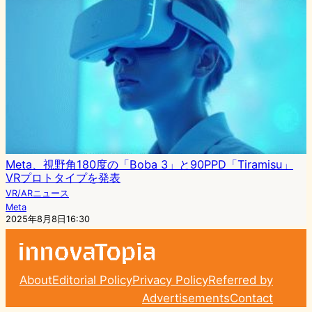
Meta、視野角180度の「Boba 3」と90PPD「Tiramisu」
VRプロトタイプを発表
VR/ARニュース
Meta
2025年8月8日16:30
About
Editorial Policy
Privacy Policy
Referred by
Advertisements
Contact