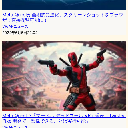
Meta Questが画期的に進化、スクリーンショットをブラウ
ザで直接閲覧可能に！
VR/ARニュース
2024年6月5日22:04
Meta Quest 3『マーベル デッドプール VR』発表、Twisted
Pixel開発で「想像できることは実行可能」
VR/ARニュース