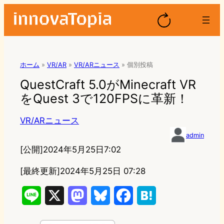
ホーム
»
VR/AR
»
VR/ARニュース
»
個別投稿
QuestCraft 5.0がMinecraft VR
をQuest 3で120FPSに革新！
VR/ARニュース
admin
[公開]
2024年5月25日7:02
[最終更新]
2024年5月25日 07:28
L
X
M
B
F
H
i
a
l
a
a