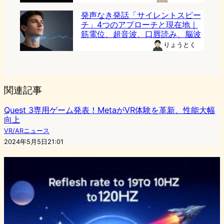
発声なき発話「サイレントスピー
チ」4つのアプローチと現在地｜
筋電位、超音波、口唇読み、脳波
りょうとく
関連記事
Quest 3専用ゲーム発表！MetaがVR体験を革新、性能大幅
向上
VR/ARニュース
2024年5月5日21:01