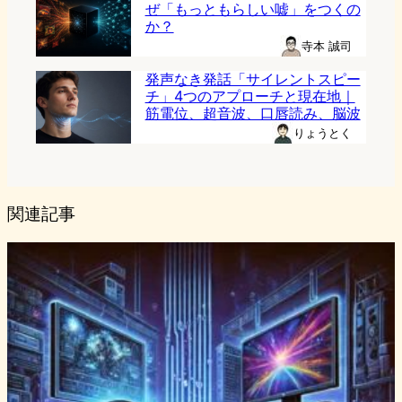
ぜ「もっともらしい嘘」をつくの
か？
寺本 誠司
発声なき発話「サイレントスピー
チ」4つのアプローチと現在地｜
筋電位、超音波、口唇読み、脳波
りょうとく
関連記事