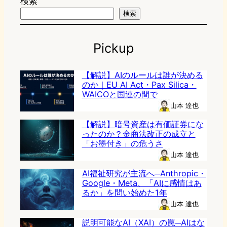
検索
検索
Pickup
【解説】AIのルールは誰が決める
のか｜EU AI Act・Pax Silica・
WAICOと国連の間で
山本 達也
【解説】暗号資産は有価証券にな
ったのか？金商法改正の成立と
「お墨付き」の危うさ
山本 達也
AI福祉研究が主流へ─Anthropic・
Google・Meta、「AIに感情はあ
るか」を問い始めた1年
山本 達也
説明可能なAI（XAI）の罠─AIはな