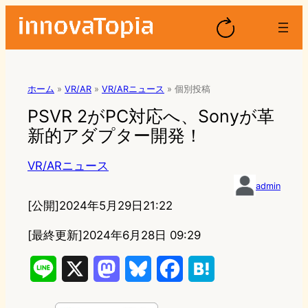
ホーム
»
VR/AR
»
VR/ARニュース
»
個別投稿
PSVR 2がPC対応へ、Sonyが革
新的アダプター開発！
VR/ARニュース
admin
[公開]
2024年5月29日21:22
[最終更新]
2024年6月28日 09:29
L
X
M
B
F
H
i
a
l
a
a