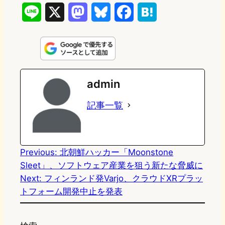
L
X
M
B
F
H
i
a
l
a
a
n
s
u
c
t
e
t
e
e
e
admin
o
s
b
n
記事一覧
d
k
o
a
o
y
o
n
k
Previous:
北朝鮮ハッカー「Moonstone
Sleet」、ソフトウェア産業を狙う新たな脅威に
Next:
フィンランド発Varjo、クラウドXRプラッ
トフォーム開発中止を発表