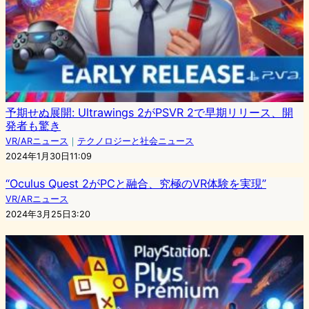
予期せぬ展開: Ultrawings 2がPSVR 2で早期リリース、開
発者も驚き
VR/ARニュース
｜
テクノロジーと社会ニュース
2024年1月30日11:09
“Oculus Quest 2がPCと融合、究極のVR体験を実現”
VR/ARニュース
2024年3月25日3:20