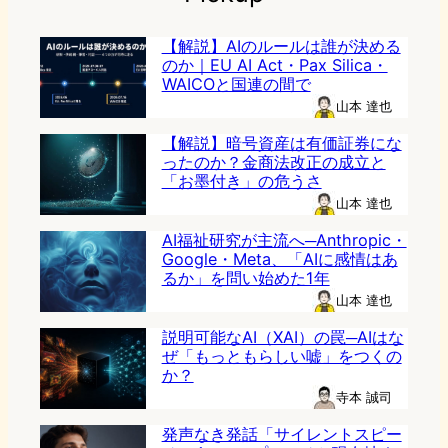
【解説】AIのルールは誰が決める
のか｜EU AI Act・Pax Silica・
WAICOと国連の間で
山本 達也
【解説】暗号資産は有価証券にな
ったのか？金商法改正の成立と
「お墨付き」の危うさ
山本 達也
AI福祉研究が主流へ─Anthropic・
Google・Meta、「AIに感情はあ
るか」を問い始めた1年
山本 達也
説明可能なAI（XAI）の罠─AIはな
ぜ「もっともらしい嘘」をつくの
か？
寺本 誠司
発声なき発話「サイレントスピー