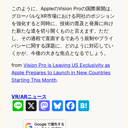
このように、AppleのVision Proの国際展開は、
グローバルなXR市場における同社のポジション
を強化すると同時に、技術の普及と発展に向け
た新たな道を切り開くものと言えます。ただ
し、その過程で直面するであろう規制やプライ
バシーに関する課題に、どのように対応してい
くかが、今後の大きな焦点となるでしょう。
from
Vision Pro is Leaving US Exclusivity as
Apple Prepares to Launch in New Countries
Starting This Month
.
VR/ARニュース
L
X
M
B
F
H
i
a
l
a
a
n
s
u
c
t