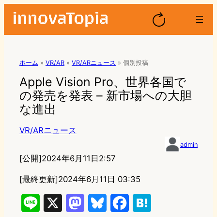
ホーム
»
VR/AR
»
VR/ARニュース
»
個別投稿
Apple Vision Pro、世界各国で
の発売を発表 – 新市場への大胆
な進出
VR/ARニュース
admin
[公開]
2024年6月11日2:57
[最終更新]
2024年6月11日 03:35
L
X
M
B
F
H