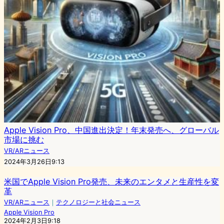
Apple Vision Pro、中国進出決定！年末発売へ、グローバル
市場に挑む
VR/ARニュース
2024年3月26日9:13
米国でApple Vision Pro発売、未来のエンタメと生産性を変
革
VR/ARニュース
｜
テクノロジーと社会ニュース
Apple Vision Pro
2024年2月3日9:18