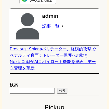
e
t
e
e
e
admin
o
s
b
n
記事一覧
d
k
o
a
o
y
o
n
k
Previous:
Solanaバリデーター、経済的攻撃で
ペナルティ直面：トレーダー保護への動き
Next:
CriblがAIコパイロット機能を発表、デー
タ管理を革新
検索
検索
Pickup