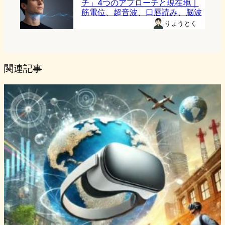
チ」4つのアプローチと現在地｜
筋電位、超音波、口唇読み、脳波
りょうとく
関連記事