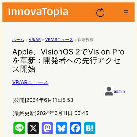
ホーム
»
VR/AR
»
VR/ARニュース
»
個別投稿
Apple、VisionOS 2でVision Pro
を革新：開発者への先行アクセ
ス開始
VR/ARニュース
admin
[公開]
2024年6月11日5:53
[最終更新]
2024年6月11日 06:45
L
X
M
B
F
H