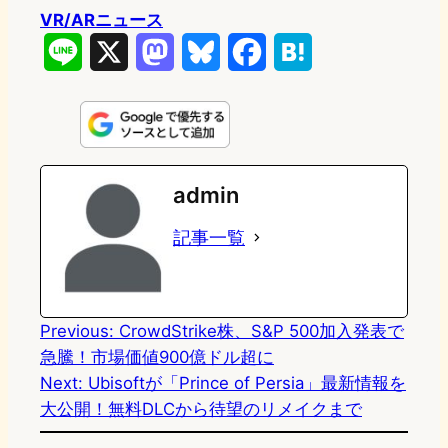
VR/ARニュース
L
X
M
B
F
H
i
a
l
a
a
n
s
u
c
t
e
t
e
e
e
admin
o
s
b
n
記事一覧
d
k
o
a
o
y
o
n
k
Previous:
CrowdStrike株、S&P 500加入発表で
急騰！市場価値900億ドル超に
Next:
Ubisoftが「Prince of Persia」最新情報を
大公開！無料DLCから待望のリメイクまで