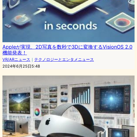
Appleが実現、2D写真を数秒で3Dに変換するVisionOS 2.0
機能発表！
VR/ARニュース
｜
テクノロジーとエンタメニュース
2024年6月25日5:48