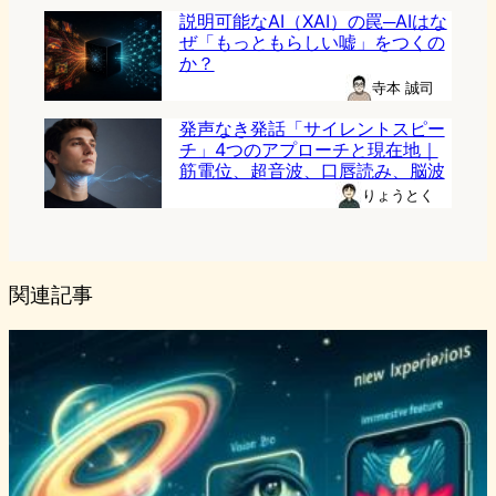
説明可能なAI（XAI）の罠─AIはな
ぜ「もっともらしい嘘」をつくの
か？
寺本 誠司
発声なき発話「サイレントスピー
チ」4つのアプローチと現在地｜
筋電位、超音波、口唇読み、脳波
りょうとく
関連記事