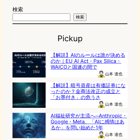
検索
検索
Pickup
【解説】AIのルールは誰が決める
のか｜EU AI Act・Pax Silica・
WAICOと国連の間で
山本 達也
【解説】暗号資産は有価証券にな
ったのか？金商法改正の成立と
「お墨付き」の危うさ
山本 達也
AI福祉研究が主流へ─Anthropic・
Google・Meta、「AIに感情はあ
るか」を問い始めた1年
山本 達也