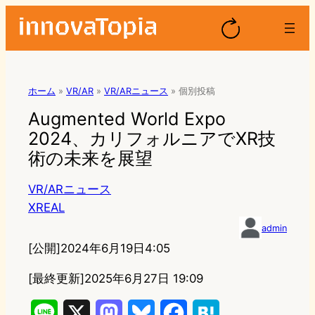
ホーム
»
VR/AR
»
VR/ARニュース
»
個別投稿
Augmented World Expo
2024、カリフォルニアでXR技
術の未来を展望
VR/ARニュース
XREAL
admin
[公開]
2024年6月19日4:05
[最終更新]
2025年6月27日 19:09
L
X
M
B
F
H