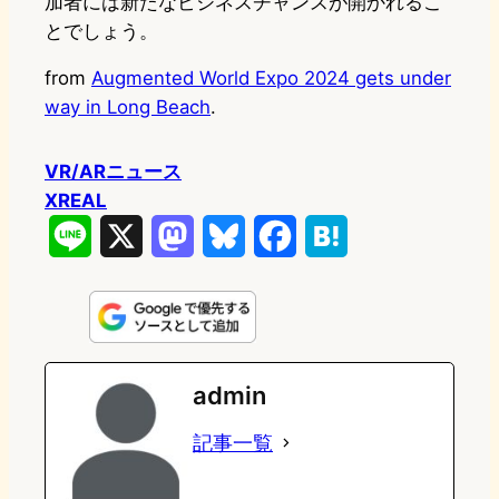
加者には新たなビジネスチャンスが開かれるこ
とでしょう。
from
Augmented World Expo 2024 gets under
way in Long Beach
.
VR/ARニュース
XREAL
L
X
M
B
F
H
i
a
l
a
a
n
s
u
c
t
e
t
e
e
e
admin
o
s
b
n
記事一覧
d
k
o
a
o
y
o