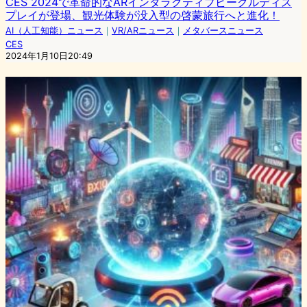
CES 2024で革命的なARインタラクティブビークルディス
プレイが登場、観光体験が没入型の啓蒙旅行へと進化！
AI（人工知能）ニュース
｜
VR/ARニュース
｜
メタバースニュース
CES
2024年1月10日20:49