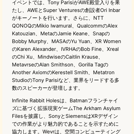
イベントでは、Tony ParisiがAWE殿堂入りを果
たし、AWEとSuper Venturesの創設者Ori Inbar
がキーノートを行います。さらに、NTT
QONOQのMikio Iwamural、QualcommのAlex
Katouzian、MetaのJamie Keane、Snapの
Bobby Murphy、MASAのYu Yuan、XR Women
のKaren Alexander、IVRHAのBob Fine、Xreal
のChi Xu、MindwiseのCaitlin Krause、
MetavrseのAlan Smithson、Gorilla Tagの
Another AxiomのKerestell Smith、Metatron
StudioのTony Parisiなど、業界をリードする多
数のスピーカーが登壇します。
Infinite Rabbit Holesは、Batmanフランチャイ
ズに基づく拡張現実ゲームThe Arkham Asylum
Filesを披露し、SonyとSiemensはXRデザイン
での作業がより魅力的であることを示すために
協力します。Wevrは、空間コンピューティング