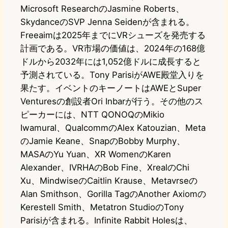
Microsoft ResearchのJasmine Roberts、
SkydanceのSVP Jenna Seidenが含まれる。
Freeaimは2025年までにVRシューズを発売する
計画である。VR市場の価値は、2024年の168億
ドルから2032年には1,052億ドルに成長すると
予測されている。Tony ParisiがAWE殿堂入りを
果たす。イベントのキーノートはAWEとSuper
Venturesの創設者Ori Inbarが行う。その他のス
ピーカーには、NTT QONOQのMikio
Iwamural、QualcommのAlex Katouzian、Meta
のJamie Keane、SnapのBobby Murphy、
MASAのYu Yuan、XR WomenのKaren
Alexander、IVRHAのBob Fine、XrealのChi
Xu、MindwiseのCaitlin Krause、Metavrseの
Alan Smithson、Gorilla TagのAnother Axiomの
Kerestell Smith、Metatron StudioのTony
Parisiが含まれる。Infinite Rabbit Holesは、