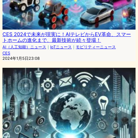
CES 2024で未来が現実に！AIテレビからEV革命、スマー
トホームの進化まで、最新技術が続々登場！
AI（人工知能）ニュース
｜
IoTニュース
｜
モビリティーニュース
CES
2024年1月5日23:08