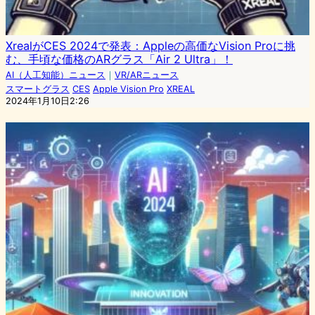
XrealがCES 2024で発表：Appleの高価なVision Proに挑
む、手頃な価格のARグラス「Air 2 Ultra」！
AI（人工知能）ニュース
｜
VR/ARニュース
スマートグラス
CES
Apple Vision Pro
XREAL
2024年1月10日2:26