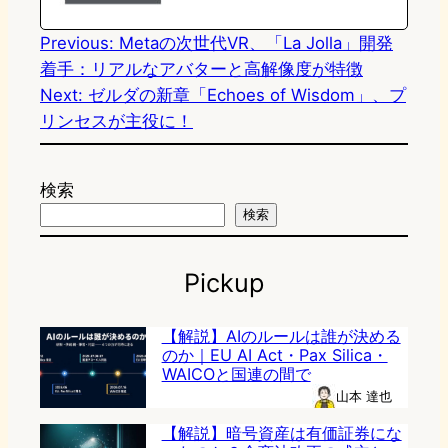
n
k
Previous:
Metaの次世代VR、「La Jolla」開発
着手：リアルなアバターと高解像度が特徴
Next:
ゼルダの新章「Echoes of Wisdom」、プ
リンセスが主役に！
検索
検索
Pickup
【解説】AIのルールは誰が決める
のか｜EU AI Act・Pax Silica・
WAICOと国連の間で
山本 達也
【解説】暗号資産は有価証券にな