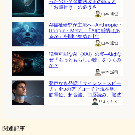
ったのか？金商法改正の成立と
「お墨付き」の危うさ
山本 達也
AI福祉研究が主流へ─Anthropic・
Google・Meta、「AIに感情はあ
るか」を問い始めた1年
山本 達也
説明可能なAI（XAI）の罠─AIはな
ぜ「もっともらしい嘘」をつくの
か？
寺本 誠司
発声なき発話「サイレントスピー
チ」4つのアプローチと現在地｜
筋電位、超音波、口唇読み、脳波
りょうとく
関連記事