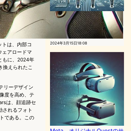
Meta QuestがViveトラッカ
ーを内蔵機能で代替、VR体
験が飛躍的に向上
VR/ARニュース
2024年3月15日18:08
セットは、内部コ
ドウェアロードマ
ともに、2024年
に置き換えられたこ
バッテリーデザイン
に解像度を高め、テ
arsは、顔追跡セ
動されるフォト
クトである。この
Meta、オリジナルQuestのサ