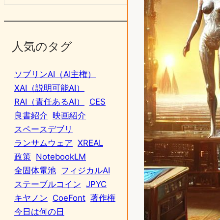
人気のタグ
ソブリンAI（AI主権）
XAI（説明可能AI）
RAI（責任あるAI）
CES
良書紹介
映画紹介
スペースデブリ
ランサムウェア
XREAL
政策
NotebookLM
全固体電池
フィジカルAI
ステーブルコイン
JPYC
キヤノン
CoeFont
著作権
今日は何の日