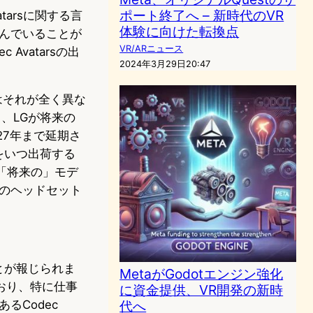
ポート終了へ – 新時代のVR
tarsに関する言
体験に向けた転換点
組んでいることが
VR/ARニュース
 Avatarsの出
2024年3月29日20:47
たはそれが全く異な
、LGが将来の
27年まで延期さ
aをいつ出荷する
「将来の」モデ
次のヘッドセット
ことが報じられま
MetaがGodotエンジン強化
おり、特に仕事
に資金提供、VR開発の新時
るCodec
代へ