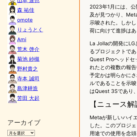
山本 達也
2023年1月には、公
森 祐佳
及が見つかり、Me
omote
示唆された。しかし、Me
りょうとく
荷に向けて進捗はあ
Ami
La Jollaの開
荒木 啓介
るプロジェクトであ
菊池 紗槻
Quest Proヘ
れたとの複数の報告後
野村貴之
予定かは明らかにさ
寺本 誠司
ルであることを示唆
島津耕造
はQuest 3Sであ
苦田 大起
【ニュース解
Metaが新しいハイ
アーカイブ
した。このプロジェ
用途での使用を念頭