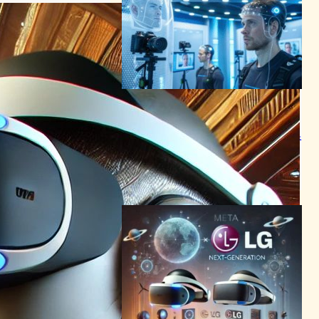
Meta「Project Warhol」、
次世代Codec Avatars開発の
ため時給50ドルで参加者募集
中
VR/ARニュース
2025年5月19日18:27