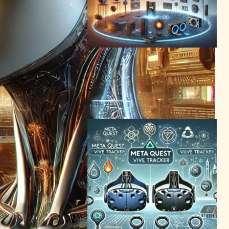
次世代XRデバイス開発で
MetaとLGがタッグ、VR業界
の最新動向を総ざらい
VR/ARニュース
2024年3月3日4:13