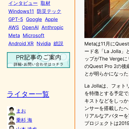
インタビュー
取材
Windows11
防災テック
GPT-5
Google
Apple
AWS
OpenAI
Anthropic
Meta
Microsoft
Android XR
Nvidia
総説
Metaは11月にQ
ード名「La Jol
ップがThe Verg
のQuest Pro 
とが明らかになった
La Jollaは、フ
ライター一覧
を特徴とする予定であ
キストなどをしっかり
ンサーを搭載したヘ
まお
リアルなアバターを
乗杉 海
プロジェクトは20