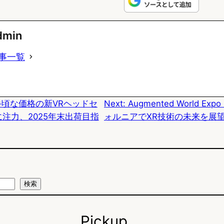
l
a
a
u
c
t
dmin
e
e
e
事一覧
s
b
n
k
o
a
、手頃な価格の新VRヘッドセ
Next:
Augmented World Ex
y
o
に注力、2025年末出荷目指
ォルニアでXR技術の未来を展
k
検索
Pickup