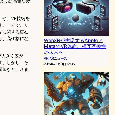
、より高品質な製
や、VR技術を
す。一方で、リ
ィに関する潜在
は、高価格にな
WebXRが実現するAppleと
MetaのVR体験、相互互換性
の未来へ
が大きく広が
VR/ARニュース
す。しかし、そ
2024年2月9日12:35
調整など、さま