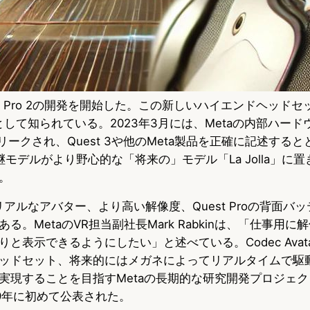
uest Pro 2の開発を開始した。この新しいハイエンドヘッド
la」として知られている。2023年3月には、Metaの内部ハー
eにリークされ、Quest 3や他のMeta製品を正確に記述すると
2の後継モデルがより野心的な「将来の」モデル「La Jolla」
。
ォトリアルなアバター、より高い解像度、Quest Proの背面
る。MetaのVR担当副社長Mark Rabkinは、「仕事用
と表示できるようにしたい」と述べている。Codec Avat
ッドセット、将来的にはメガネによってリアルタイムで駆
実現することを目指すMetaの長期的な研究開発プロジェ
19年に初めて公表された。