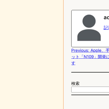
i
a
n
s
a
e
t
記
o
d
Previous:
Apple
o
ット「N109」開発
n
す
検索