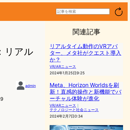
検
索
関連記事
リアルタイム動作のVRアバ
手：リアル
ター、メタ社がクエスト導入
か？
VR/ARニュース
2024年1月25日9:25
Meta、Horizon Worldsを刷
admin
新！直感的操作と新機能でバ
ーチャル体験が進化
59
VR/ARニュース
｜
テクノロジーと社会ニュース
2024年2月7日0:34