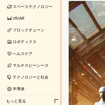
n
s
スペーステクノロジー
e
t
VR/AR
o
ブロックチェーン
d
o
ロボティクス
n
ヘルスケア
マルチスピーシーズ
テクノロジーと社会
半導体
もっと見る