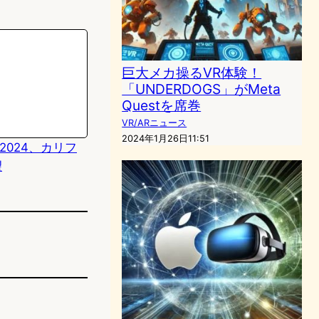
巨大メカ操るVR体験！
「UNDERDOGS」がMeta
Questを席巻
VR/ARニュース
2024年1月26日11:51
po 2024、カリフ
望