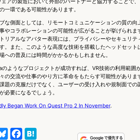
ドウェアの製造において外部のパートナーと協力することで
の一環である可能性があります。
ブな側面としては、リモートコミュニケーションの質の向上
事やコラボレーションの可能性が広がることが挙げられま
トリアルなアバター表現には、プライバシーやセキュリテ
す。また、このような高度な技術を搭載したヘッドセット
場への普及には時間がかかるかもしれません。
ollaのようなプロジェクトが成功すれば、VR技術の利用範囲
々の交流や仕事のやり方に革命をもたらす可能性がありま
課題の克服だけでなく、ユーザーの受け入れや規制面での
が必要になるでしょう。
dly Began Work On Quest Pro 2 In November
.
B
F
H