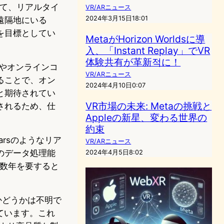
じて、リアルタイ
VR/ARニュース
2024年3月15日18:01
遠隔地にいる
を目標としてい
MetaがHorizon Worldsに導
入、「Instant Replay」でVR
体験共有が革新적に！
やオンラインコ
VR/ARニュース
ることで、オン
2024年4月10日0:07
と期待されてい
VR市場の未来: Metaの挑戦と
されるため、仕
Appleの新星、変わる世界の
約束
arsのようなリア
VR/ARニュース
のデータ処理能
2024年4月5日8:02
だ数年を要すると
るかどうかは不明で
れています。これ