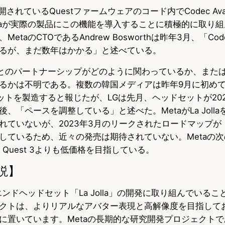
開されているQuestファームウェアのコード内でCodec Ava
taが実際の製品にこの機能を導入することに積極的に取り
taのCTOであるAndrew Bosworthは昨年3月、「Codec
るが、まだ数年はかかる」と述べている。
発にLGとのパートナーシップがどのように関わっているか、ま
るかは不明である。複数の韓国メディアは昨年9月に初めて
ッドセットを製造すると報じたが、LGは先月、ヘッドセットが20
、「ペースを調整している」と述べた。MetaがLa Joll
れていないが、2023年3月のリークされたロードマップが
しているため、近々の発売は期待されていない。Metaの
り、Quest 3よりも低価格を目指している。
説】
エンドヘッドセット「La Jolla」の開発に取り組んでいる
クトは、よりリアルなアバター表現と高解像度を目指して
に置いています。Metaの長期的な研究開発プロジェクトであ