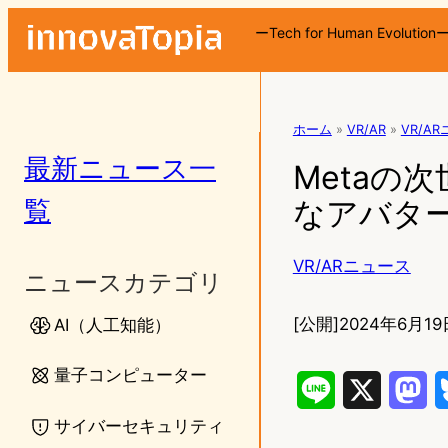
ーTech for Human Evolution
ホーム
»
VR/AR
»
VR/A
最新ニュース一
Metaの次
覧
なアバタ
VR/ARニュース
ニュースカテゴリ
[公開]
2024年6月19
AI（人工知能）
量子コンピューター
L
X
M
サイバーセキュリティ
i
a