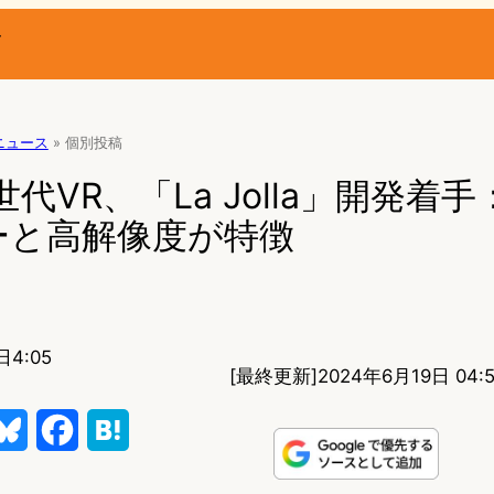
ー
Rニュース
»
個別投稿
世代VR、「La Jolla」開発着
ーと高解像度が特徴
日4:05
[最終更新]
2024年6月19日 04:
B
F
H
l
a
a