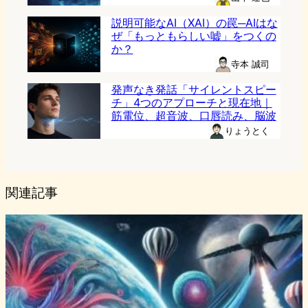
説明可能なAI（XAI）の罠─AIはな
ぜ「もっともらしい嘘」をつくの
か？
寺本 誠司
発声なき発話「サイレントスピー
チ」4つのアプローチと現在地｜
筋電位、超音波、口唇読み、脳波
りょうとく
関連記事