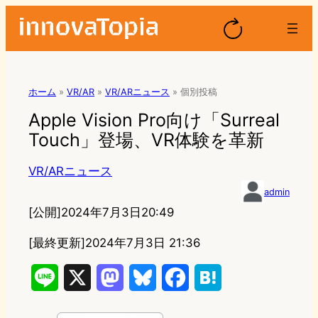
ホーム
»
VR/AR
»
VR/ARニュース
»
個別投稿
Apple Vision Pro向け「Surreal
Touch」登場、VR体験を革新
VR/ARニュース
admin
[公開]
2024年7月3日20:49
[最終更新]
2024年7月3日 21:36
L
X
M
B
F
H
i
a
l
a
a