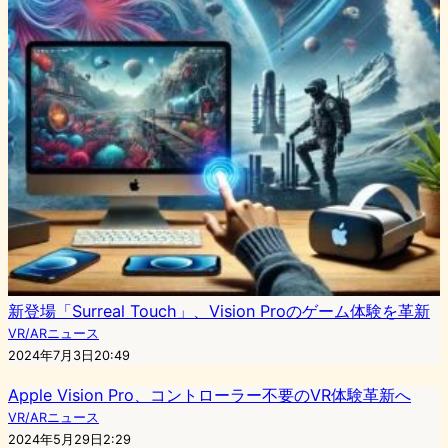
新登場「Surreal Touch」、Vision Proのゲーム体験を革新
VR/ARニュース
2024年7月3日20:49
Apple Vision Pro、コントローラー不要のVR体験革新へ
VR/ARニュース
2024年5月29日2:29