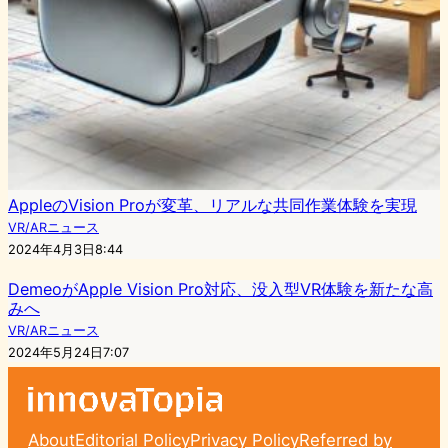
AppleのVision Proが変革、リアルな共同作業体験を実現
VR/ARニュース
2024年4月3日8:44
DemeoがApple Vision Pro対応、没入型VR体験を新たな高
みへ
VR/ARニュース
2024年5月24日7:07
About
Editorial Policy
Privacy Policy
Referred by