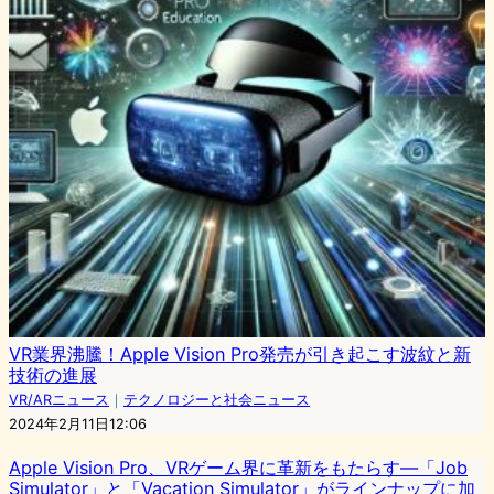
VR業界沸騰！Apple Vision Pro発売が引き起こす波紋と新
技術の進展
VR/ARニュース
｜
テクノロジーと社会ニュース
2024年2月11日12:06
Apple Vision Pro、VRゲーム界に革新をもたらす—「Job
Simulator」と「Vacation Simulator」がラインナップに加