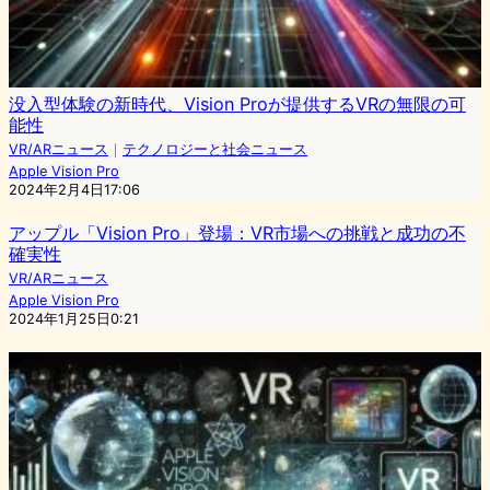
没入型体験の新時代、Vision Proが提供するVRの無限の可
能性
VR/ARニュース
｜
テクノロジーと社会ニュース
Apple Vision Pro
2024年2月4日17:06
アップル「Vision Pro」登場：VR市場への挑戦と成功の不
確実性
VR/ARニュース
Apple Vision Pro
2024年1月25日0:21