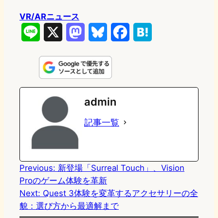
VR/ARニュース
L
X
M
B
F
H
i
a
l
a
a
n
s
u
c
t
e
t
e
e
e
admin
o
s
b
n
記事一覧
d
k
o
a
o
y
o
n
k
Previous:
新登場「Surreal Touch」、Vision
Proのゲーム体験を革新
Next:
Quest 3体験を変革するアクセサリーの全
貌：選び方から最適解まで