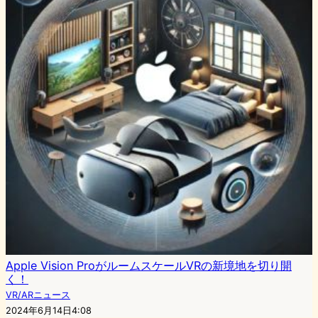
Apple Vision ProがルームスケールVRの新境地を切り開
く！
VR/ARニュース
2024年6月14日4:08