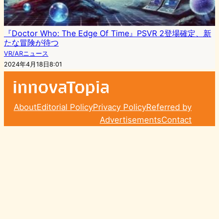
『Doctor Who: The Edge Of Time』PSVR 2登場確定、新
たな冒険が待つ
VR/ARニュース
2024年4月18日8:01
About
Editorial Policy
Privacy Policy
Referred by
Advertisements
Contact