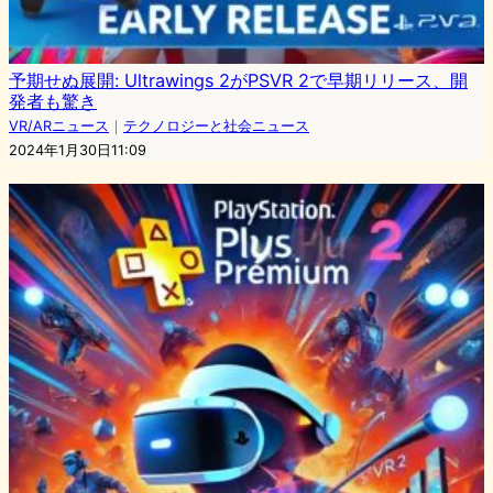
予期せぬ展開: Ultrawings 2がPSVR 2で早期リリース、開
発者も驚き
VR/ARニュース
｜
テクノロジーと社会ニュース
2024年1月30日11:09