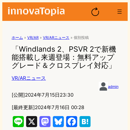
ホーム
»
VR/AR
»
VR/ARニュース
»
個別投稿
「Windlands 2、PSVR 2で新機
能搭載し来週登場：無料アップ
グレード＆クロスプレイ対応」
VR/ARニュース
admin
[公開]
2024年7月15日23:30
[最終更新]
2024年7月16日 00:28
L
X
M
B
F
H