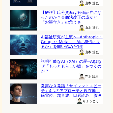
山本 達也
【解説】暗号資産は有価証券にな
ったのか？金商法改正の成立と
「お墨付き」の危うさ
山本 達也
AI福祉研究が主流へ─Anthropic・
Google・Meta、「AIに感情はあ
るか」を問い始めた1年
山本 達也
説明可能なAI（XAI）の罠─AIはな
ぜ「もっともらしい嘘」をつくの
か？
寺本 誠司
発声なき発話「サイレントスピー
チ」4つのアプローチと現在地｜
筋電位、超音波、口唇読み、脳波
りょうとく