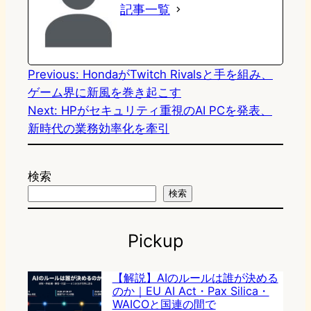
記事一覧
d
k
o
a
o
y
o
n
k
Previous:
HondaがTwitch Rivalsと手を組み、
ゲーム界に新風を巻き起こす
Next:
HPがセキュリティ重視のAI PCを発表、
新時代の業務効率化を牽引
検索
検索
Pickup
【解説】AIのルールは誰が決める
のか｜EU AI Act・Pax Silica・
WAICOと国連の間で