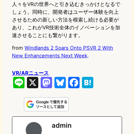
人々をVRの世界へと引き込むきっかけとなるで
しょう。同時に、開発者はユーザー体験を向上
させるための新しい方法を模索し続ける必要が
あり、これがVR技術全体のイノベーションを加
速させることにも繋がります。
from
Windlands 2 Soars Onto PSVR 2 With
New Enhancements Next Week
.
VR/ARニュース
L
X
M
B
F
H
i
a
l
a
a
n
s
u
c
t
e
t
e
e
e
admin
o
s
b
n