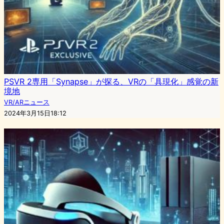
PSVR 2専用「Synapse」が探る、VRの「具現化」感覚の新
境地
VR/ARニュース
2024年3月15日18:12