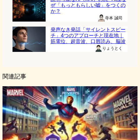
ぜ「もっともらしい嘘」をつくの
か？
寺本 誠司
発声なき発話「サイレントスピー
チ」4つのアプローチと現在地｜
筋電位、超音波、口唇読み、脳波
りょうとく
関連記事