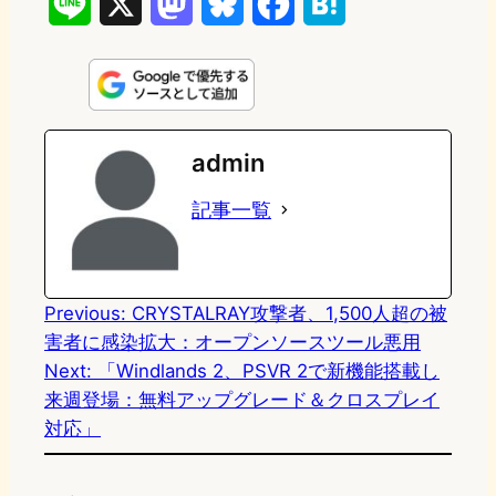
L
X
M
B
F
H
i
a
l
a
a
n
s
u
c
t
e
t
e
e
e
admin
o
s
b
n
記事一覧
d
k
o
a
o
y
o
n
k
Previous:
CRYSTALRAY攻撃者、1,500人超の被
害者に感染拡大：オープンソースツール悪用
Next:
「Windlands 2、PSVR 2で新機能搭載し
来週登場：無料アップグレード＆クロスプレイ
対応」