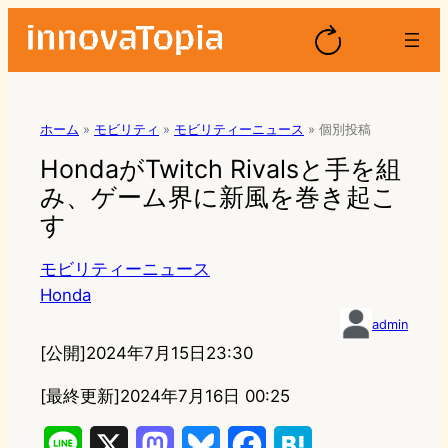
ホーム
»
モビリティ
»
モビリティーニュース
»
個別投稿
HondaがTwitch Rivalsと手を組
み、ゲーム界に新風を巻き起こ
す
モビリティーニュース
Honda
admin
[公開]
2024年7月15日23:30
[最終更新]
2024年7月16日 00:25
L
X
M
B
F
H