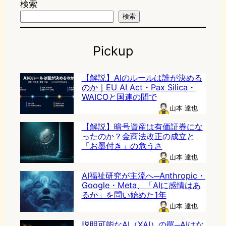
検索
検索
Pickup
【解説】AIのルールは誰が決める
のか｜EU AI Act・Pax Silica・
WAICOと国連の間で
山本 達也
【解説】暗号資産は有価証券にな
ったのか？金商法改正の成立と
「お墨付き」の危うさ
山本 達也
AI福祉研究が主流へ─Anthropic・
Google・Meta、「AIに感情はあ
るか」を問い始めた1年
山本 達也
説明可能なAI（XAI）の罠─AIはな