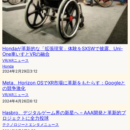
Hondaが革新的な「拡張現実」体験をSXSWで披露、Uni-
One車いすとVRの融合
VR/ARニュース
Honda
2024年2月29日3:12
Meta、Horizon OSでXR市場に革新をもたらす：Googleと
の競争激化
VR/ARニュース
2024年4月26日6:12
Hasbro、デジタルゲーム界の新星へ – AAA開発と革新的プ
ロジェクトに全力投球
テクノロジーとエンタメニュース