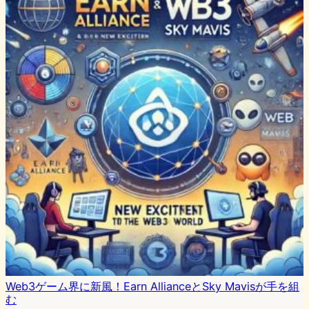
Web3ゲーム界に新風！Earn AllianceとSky Mavisが手を組
む