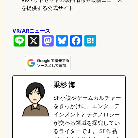
VRヘッドセットの製品情報や最新ニュース
を提供する公式サイト
VR/ARニュース
L
X
M
B
F
H
i
a
l
a
a
n
s
u
c
t
e
t
e
e
e
乗杉 海
o
s
b
n
SF小説やゲームカルチャー
d
k
o
a
をきっかけに、エンターテ
o
y
o
インメントとテクノロジー
が交わる領域を探究してい
n
k
るライターです。 SF作品