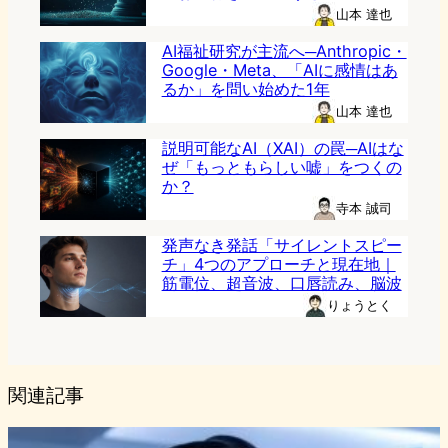
山本 達也
AI福祉研究が主流へ─Anthropic・
Google・Meta、「AIに感情はあ
るか」を問い始めた1年
山本 達也
説明可能なAI（XAI）の罠─AIはな
ぜ「もっともらしい嘘」をつくの
か？
寺本 誠司
発声なき発話「サイレントスピー
チ」4つのアプローチと現在地｜
筋電位、超音波、口唇読み、脳波
りょうとく
関連記事