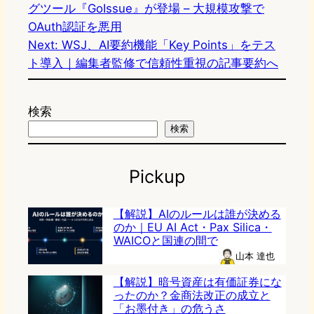
グツール『GoIssue』が登場 – 大規模攻撃で
OAuth認証を悪用
Next:
WSJ、AI要約機能「Key Points」をテス
ト導入｜編集者監修で信頼性重視の記事要約へ
検索
検索
Pickup
【解説】AIのルールは誰が決める
のか｜EU AI Act・Pax Silica・
WAICOと国連の間で
山本 達也
【解説】暗号資産は有価証券にな
ったのか？金商法改正の成立と
「お墨付き」の危うさ