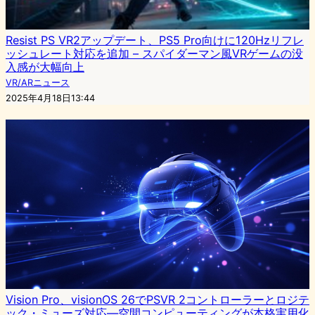
Resist PS VR2アップデート、PS5 Pro向けに120Hzリフレ
ッシュレート対応を追加 – スパイダーマン風VRゲームの没
入感が大幅向上
VR/ARニュース
2025年4月18日13:44
Vision Pro、visionOS 26でPSVR 2コントローラーとロジテ
ック・ミューズ対応—空間コンピューティングが本格実用化