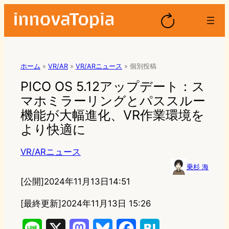
ホーム
»
VR/AR
»
VR/ARニュース
»
個別投稿
PICO OS 5.12アップデート：ス
マホミラーリングとパススルー
機能が大幅進化、VR作業環境を
より快適に
VR/ARニュース
乗杉 海
[公開]
2024年11月13日14:51
[最終更新]
2024年11月13日 15:26
L
X
M
B
F
H