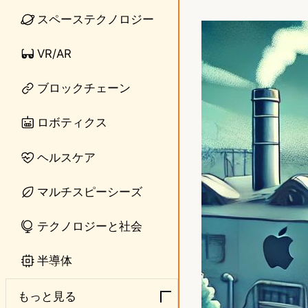
i
a
スペーステクノロジー
n
s
VR/AR
e
t
o
ブロックチェーン
d
ロボティクス
o
ヘルスケア
n
マルチスピーシーズ
テクノロジーと社会
半導体
もっと見る