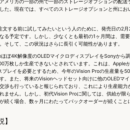
アメリカの一部の州で一部のストレージオプションの配送
した。現在では、すべてのストレージオプションと州にお
n Proを注文する前に試してみたいという人のために、発売日の2
なる予定です。しかし、少なくとも最初の1ヶ月間は、需
。そして、この状況はさらに長引く可能性があります。
n Proのほぼ4K解像度のOLEDマイクロディスプレイをSonyか
100万枚しか生産できないとされています。これは、Apple
プレイを必要とするため、今年のVision Proの生産量を
。また、将来のVisionヘッドセット向けに他のOLEDマ
交渉も行っていると報じられており、これにより生産能力
ません。しかし、初代Vision Proに関しては、供給が
が続く場合、数ヶ月にわたってバックオーダーが続くこと
説】