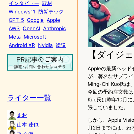
インタビュー
取材
Windows11
防災テック
GPT-5
Google
Apple
AWS
OpenAI
Anthropic
Meta
Microsoft
Android XR
Nvidia
総説
【ダイジェ
Appleの最新ヘッド
が、著名なサプライ
Ming-Chi Ku
今回の予約注文数は
ライター一覧
Kuo氏は昨年10月に
張していました。
まお
しかし、Apple V
山本 達也
月2日までには、わ