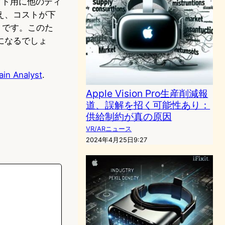
セット用に他のディ
え、コストが下
そうです。このた
になるでしょ
ain Analyst
.
Apple Vision Pro生産削減報
道、誤解を招く可能性あり：
供給制約が真の原因
VR/ARニュース
2024年4月25日9:27