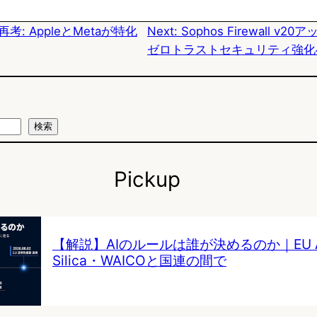
k
o
a
考: AppleとMetaが特化
Next:
Sophos Firewall v
y
o
ゼロトラストセキュリティ強化
k
検索
Pickup
【解説】AIのルールは誰が決めるのか｜EU AI 
Silica・WAICOと国連の間で