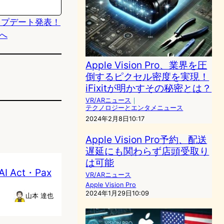
20アップデート発表！
へ
Apple Vision Pro、業界を圧
倒するピクセル密度を実現！
iFixitが明かすその秘密とは？
VR/ARニュース
｜
テクノロジーとエンタメニュース
2024年2月8日10:17
Apple Vision Pro予約、配送
遅延にも関わらず店頭受取り
は可能
Act・Pax
VR/ARニュース
Apple Vision Pro
2024年1月29日10:09
山本 達也