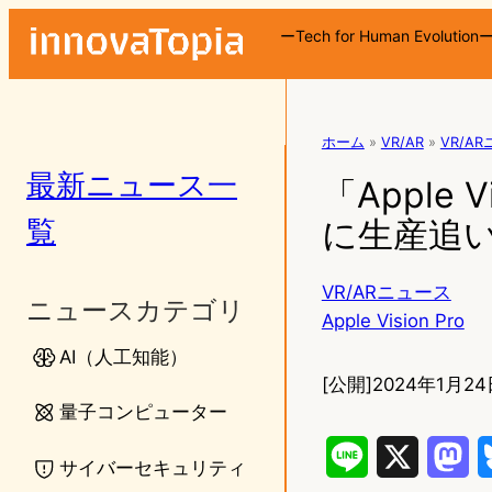
ーTech for Human Evolution
ホーム
»
VR/AR
»
VR/A
最新ニュース一
「Apple
覧
に生産追
VR/ARニュース
ニュースカテゴリ
Apple Vision Pro
AI（人工知能）
[公開]
2024年1月24
量子コンピューター
L
X
M
サイバーセキュリティ