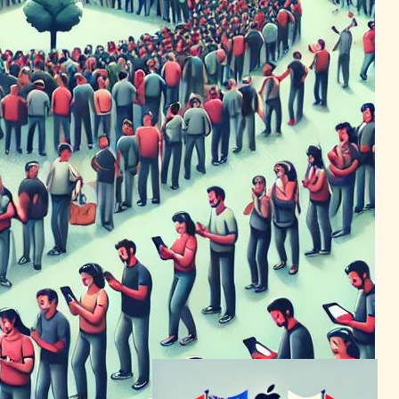
予約開始、業界を席巻
VR/ARニュース
Apple Vision Pro
2024年1月23日16:39
Apple Vision Pro予約開始:
高額な未来への扉、利用制限
あり
VR/ARニュース
｜
テクノロジーと社会ニュース
Apple Vision Pro
2024年2月1日5:12
Apple Vision Proの出荷量大
幅削減、米国市場での需要不
足が原因
VR/ARニュース
2024年4月24日20:24