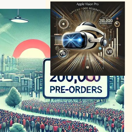
Apple Vision Pro予約20万件
突破、VR界の最新動向を総
ざらい！
VR/ARニュース
｜
テクノロジーと社会ニュース
Apple Vision Pro
2024年1月27日23:36
完売続出！Apple Vision Pro