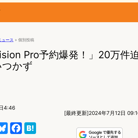
ー
Rニュース
»
個別投稿
 Vision Pro予約爆発！」20万
いつかず
日4:46
[最終更新]
2024年7月12日 09:1
B
F
H