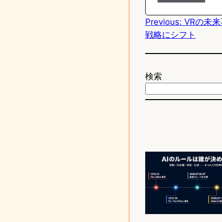
d
Previous:
VRの未来再
o
戦略にシフト
n
検索