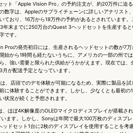
セット「Apple Vision Pro」の予約注文が、約20万件に
数字は、Appleのサプライチェーンに詳しいアナリスト、Ming
いており、16万から18万件の予約があるとされています。
023年末までに250万台のQuest 3ヘッドセットを生産す
字です。
ision Proの発売初日には、生産されるヘッドセットの数が
開始から1時間も経たないうちに、アメリカの一部の州では
ら、強い需要と限られた供給がうかがえます。現在では、
3月が配送予定となっています。
らは、店頭でのデモ体験が可能になるため、実際に製品を試
前に体験することができます。しかし、少なくとも最初の
い状況が続くと予想されます。
n Proには、ほぼ4K解像度のOLEDマイクロディスプレイが搭載
ています。しかし、Sonyは年間で最大100万枚のディスプ
eがヘッドセット1台に2枚のディスプレイを使用することを考