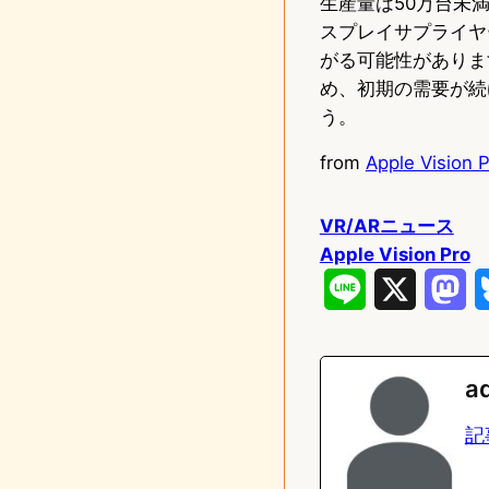
生産量は50万台未満
スプレイサプライヤ
がる可能性があります
め、初期の需要が続
う。
from
Apple Vision 
VR/ARニュース
Apple Vision Pro
L
X
M
i
a
n
s
a
e
t
記
o