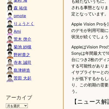
乗杉 海
も経たないうちに、
される事態となりま
森 祐佳
定となっています。
omote
りょうとく
Apple Visio
のデモが利用可能に
Ami
状況が続くでしょう
荒木 啓介
菊池 紗槻
AppleはVisio
Sonyは年間最大で
野村貴之
台につき2枚のディス
寺本 誠司
する可能性があります
島津耕造
イサプライヤーとの
苦田 大起
トが低下するかもしれ
り、この初期の需要
う。
アーカイブ
【ニュース解