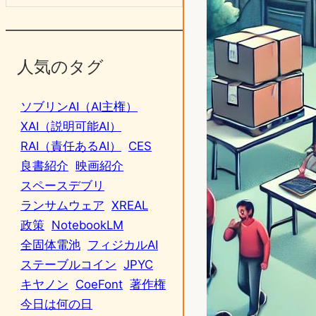
人気のタグ
ソブリンAI（AI主権）
XAI（説明可能AI）
RAI（責任あるAI）
CES
良書紹介
映画紹介
スペースデブリ
ランサムウェア
XREAL
政策
NotebookLM
全固体電池
フィジカルAI
ステーブルコイン
JPYC
キヤノン
CoeFont
著作権
今日は何の日