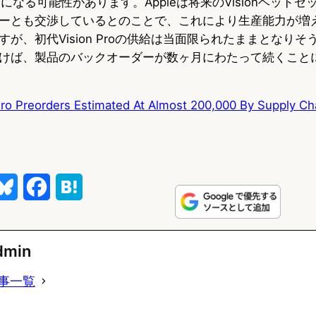
になる可能性があります。Appleは将来のVisionヘッド
ーとも交渉しているとのことで、これにより生産能力が増
が、初代Vision Proの供給は当面限られたままとなり
けば、製品のバックオーダーが数ヶ月にわたって続くこと
Pro Preorders Estimated At Almost 200,000 By Supply Ch
B
F
H
l
a
a
u
c
t
dmin
e
e
e
事一覧
s
b
n