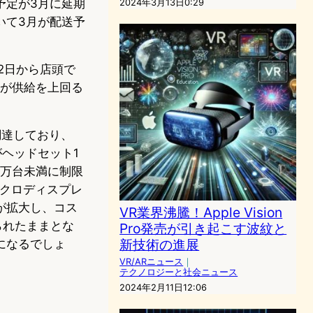
予定が3月に延期
2024年3月13日0:29
いて3月が配送予
月2日から店頭で
要が供給を上回る
ら調達しており、
がヘッドセット1
50万台未満に制限
イクロディスプレ
が拡大し、コス
VR業界沸騰！Apple Vision
限られたままとな
Pro発売が引き起こす波紋と
新技術の進展
になるでしょ
VR/ARニュース
｜
テクノロジーと社会ニュース
2024年2月11日12:06