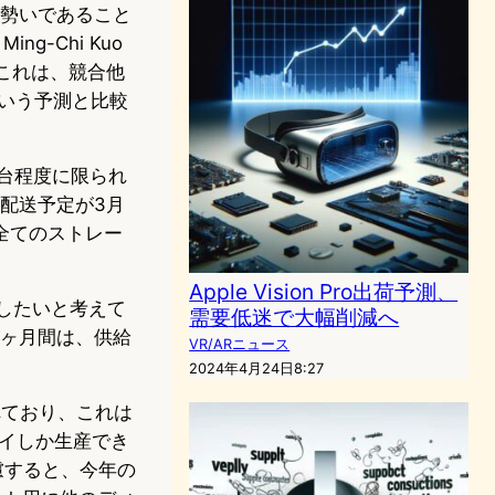
迫る勢いであること
-Chi Kuo
これは、競合他
るという予測と比較
7万台程度に限られ
配送予定が3月
全てのストレー
Apple Vision Pro出荷予測、
したいと考えて
需要低迷で大幅削減へ
1ヶ月間は、供給
VR/ARニュース
2024年4月24日8:27
されており、これは
レイしか生産でき
慮すると、今年の