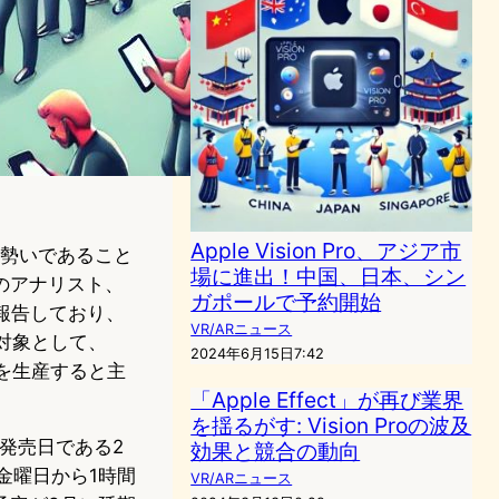
Apple Vision Pro、アジア市
迫る勢いであること
場に進出！中国、日本、シン
のアナリスト、
ガポールで予約開始
て報告しており、
VR/ARニュース
対象として、
2024年6月15日7:42
ットを生産すると主
「Apple Effect」が再び業界
を揺るがす: Vision Proの波及
と、発売日である2
効果と競合の動向
金曜日から1時間
VR/ARニュース