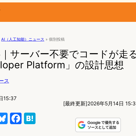
ー
AI（人工知能）ニュース
»
個別投稿
 3.5｜サーバー不要でコードが走
loper Platform」の設計思想
ース
日15:37
[最終更新]
2026年5月14日 15:3
B
F
H
l
a
a