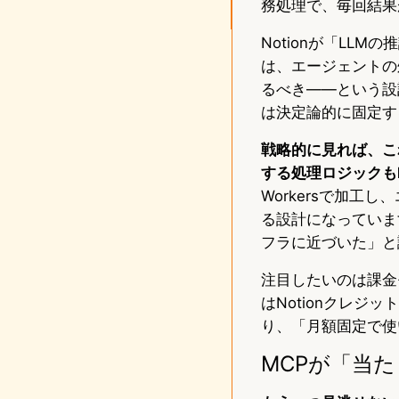
務処理で、毎回結果
Notionが「LL
は、エージェントの
るべき——という設
は決定論的に固定す
戦略的に見れば、こ
する処理ロジックもN
Workersで加工
る設計になっています
フラに近づいた」と
注目したいのは課金
はNotionクレジ
り、「月額固定で使
MCPが「当