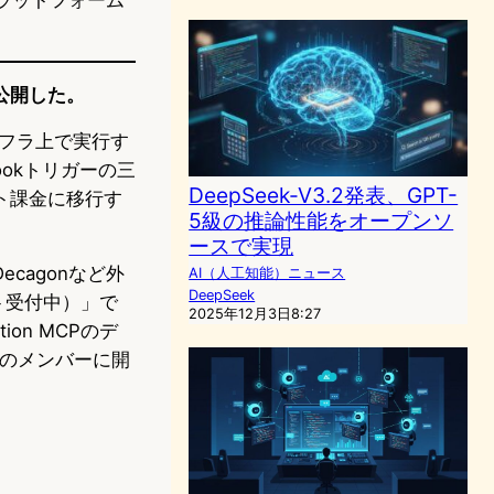
」を公開した。
インフラ上で実行す
okトリガーの三
DeepSeek-V3.2発表、GPT-
ット課金に移行す
5級の推論性能をオープンソ
ースで実現
Decagonなど外
AI（人工知能）ニュース
DeepSeek
スト受付中）」で
2025年12月3日8:27
on MCPのデ
てのメンバーに開