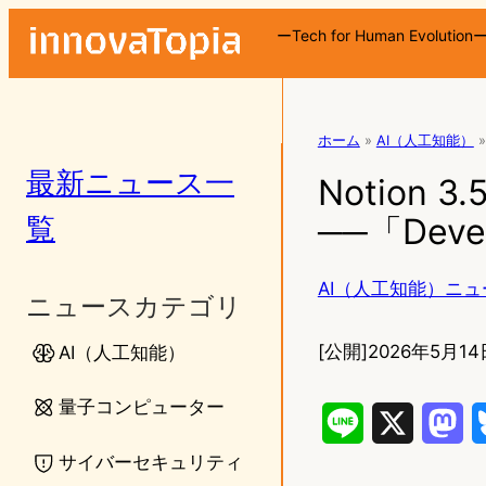
ーTech for Human Evolution
ホーム
»
AI（人工知能）
»
最新ニュース一
Notion
覧
──「Deve
AI（人工知能）ニュ
ニュースカテゴリ
[公開]
2026年5月14
AI（人工知能）
量子コンピューター
L
X
M
サイバーセキュリティ
i
a