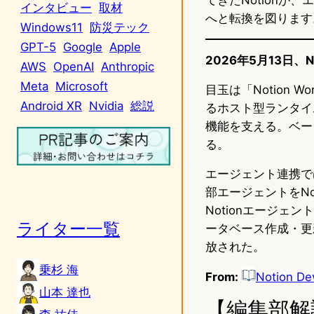
インタビュー
取材
へと転換を図ります
Windows11
防災テック
GPT-5
Google
Apple
2026年5月13日、No
AWS
OpenAI
Anthropic
Meta
Microsoft
目玉は「Notion 
Android XR
Nvidia
総説
るホスト型ランタイ
機能を支える。ベータ
る。
エージェント連携では「Ex
部エージェントをNot
Notionエージェ
ライター一覧
ータベース作成・更
放された。
乗杉 海
From:
Notion De
山本 達也
【編集部解