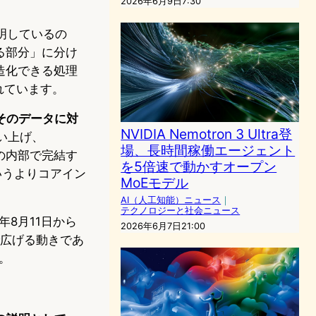
2026年6月9日7:30
説明しているの
る部分」に分け
造化できる処理
れています。
そのデータに対
NVIDIA Nemotron 3 Ultra登
を吸い上げ、
場、長時間稼働エージェント
nの内部で完結す
を5倍速で動かすオープン
いうよりコアイン
MoEモデル
AI（人工知能）ニュース
｜
テクノロジーと社会ニュース
8月11日から
2026年6月7日21:00
で広げる動きであ
。