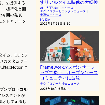
すリアルタイム映像の大転換
場」を提供する
AI（人工知能）ニュース
｜
——標準化と囲
テクノロジーとエンタメニュース
｜
nの今回の発表
半導体ニュース
NVIDIA
ェントとデータ
2026年3月23日18:30
イム。CLIでデ
けカスタムツー
Frameworkがスポンサーシ
降はNotionク
ップで炎上、オープンソース
コミュニティに波紋
テクノロジーと社会ニュース
ープンプロトコル
2025年10月16日8:14
Iアシスタントが
界標準として定着し