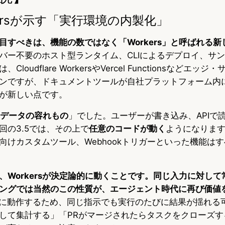
orkersが示す「実行環境の内製化」
目すべきは、機能の数ではなく「Workers」と呼ばれる
バー不要のホスト型ランタイム、CLIによるデプロイ、サ
loudflare WorkersやVercel Functionsなどエ
ンですが、ドキュメントツールが自社プラットフォーム内
が新しい点です。
データの容れもの
」でした。ユーザーが書き込み、APIで
回の3.5では、その上で
任意のコードが動く
ようになりま
けカスタムツール、Webhookトリガーといった機能はすべて
、Workersが決定論的に動くことです。同じ入力に対し
ングでは当然のこの性質が、エージェント時代に再び価値
的に動作するため、同じ指示でも実行のたびに結果が揺れる
して集計する」「PRがマージされたらタスクをクローズす