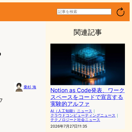
検
索
関連記事
る
乗杉 海
Notion as Code発表、ワーク
スペースをコードで宣言する
7
実験的アルファ
AI（人工知能）ニュース
｜
クラウドコンピューティングニュース
｜
テクノロジーと社会ニュース
2026年7月27日11:35