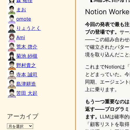
森 祐佳
まお
Notion W
omote
今回の発表で最も注
りょうとく
ブの登場です。
サー
Ami
——この組み合わせは、C
荒木 啓介
で確立されたパター
境を取り込んだこと
菊池 紗槻
野村貴之
これまでNotionは「
とどまっていた。今
寺本 誠司
同期、エージェント向
島津耕造
上に乗ります。
苦田 大起
もう一つ重要なのは
返す——プログラミ
アーカイブ
ます。
LLMは確率
「顧客リストを取得