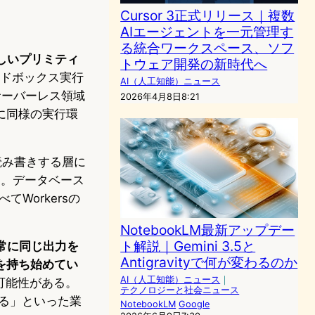
Cursor 3正式リリース｜複数
AIエージェントを一元管理す
る統合ワークスペース、ソフ
新しいプリミティ
トウェア開発の新時代へ
ンドボックス実行
AI（人工知能）ニュース
ッジ・サーバーレス領域
2026年4月8日8:21
に同様の実行環
読み書きする層に
す。データベース
Workersの
NotebookLM最新アップデー
ト解説｜Gemini 3.5と
て常に同じ出力を
Antigravityで何が変わるのか
を持ち始めてい
AI（人工知能）ニュース
｜
可能性がある。
テクノロジーと社会ニュース
る」といった業
NotebookLM
Google