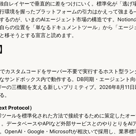
ような独自レイヤーで垂直的に差をつけにいく。標準化が「逃げ
行環境を握ったプラットフォームの引力はかえって強まる
るのが、いまのAIエージェント市場の構造です。Notio
自らの位置を「単なるドキュメントツール」から「エージ
と移そうとする宣言と読めます。
】
ラ上でカスタムコードをサーバー不要で実行するホスト型ランタ
なサンドボックス内で動作する。DB同期・エージェント向
リガーの三機能を支える新しいプリミティブ。2026年8月11日以
る。
xt Protocol）
AIと外部ツールを標準化された方法で接続するために策定したオ
表）。データベースやAPIなど外部サービスとのやりとりをA
penAI・Google・Microsoftが相次いで採用し、業