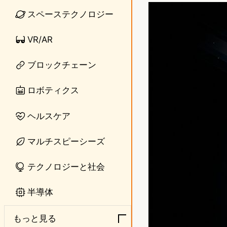
n
s
スペーステクノロジー
e
t
VR/AR
o
ブロックチェーン
d
o
ロボティクス
n
ヘルスケア
マルチスピーシーズ
テクノロジーと社会
半導体
もっと見る