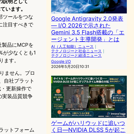
の説明として
れています。
Iと外部ツールをつな
Google Antigravity 2.0発表
に注目すべきで
— I/O 2026で示された
Gemini 3.5 Flash搭載の「エ
ージェント主導開発」とは
自社製品にMCPを
AI（人工知能）ニュース
｜
テクノロジーと社会ニュース
｜
%が少なくとも1
テクノロジーと経済ニュース
ります。
Google I/O
2026年5月20日10:31
ありません。プロ
、自社プラット
成・更新操作で
の実装品質競争
ゲームがハリウッドに追いつ
く日—NVIDIA DLSS 5が起こ
ラットフォーム