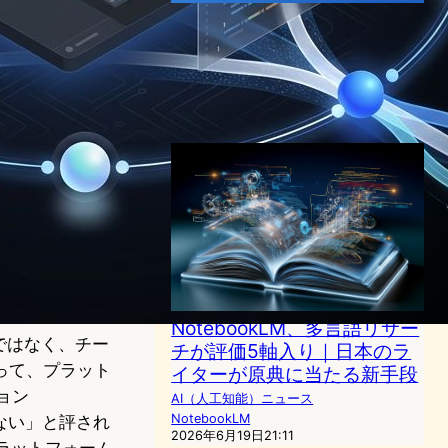
Hostinger、コーディング不
要のAI開発ツール
「Horizons」をリリース
AI（人工知能）ニュース
2025年6月24日9:15
NotebookLM、多言語リサー
ではなく、チー
チが評価5軸入り｜日本のラ
って、プラット
イターが原典に当たる新手段
ョン
AI（人工知能）ニュース
NotebookLM
ではない」と評され
2026年6月19日21:11
プラットフォーム