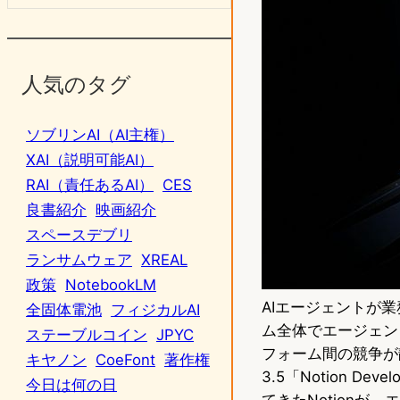
人気のタグ
ソブリンAI（AI主権）
XAI（説明可能AI）
RAI（責任あるAI）
CES
良書紹介
映画紹介
スペースデブリ
ランサムウェア
XREAL
政策
NotebookLM
AIエージェントが
全固体電池
フィジカルAI
ム全体でエージェン
ステーブルコイン
JPYC
フォーム間の競争が静
キヤノン
CoeFont
著作権
3.5「Notion D
今日は何の日
てきたNotion