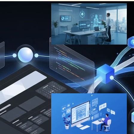
Notion 3.0でAIが同僚に｜最
大20分の独立作業でSlack連
携、Fortune500の60%が採
用
AI（人工知能）ニュース
2025年9月19日15:00