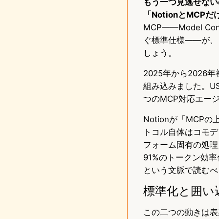
もう一つ見逃せない
「NotionとMC
MCP——Model Co
ぐ標準仕様——が、
しょう。
2025年から2026年
組み込みました。US
つのMCP対応エー
Notionが「M
トコル自体はコモデ
フォーム固有の処理」
91%のトークン効
という文脈で読むべ
標準化と囲い
この二つの動きは表