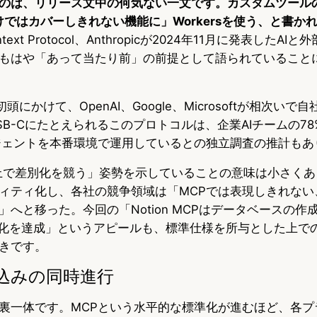
のは、リリース文中の何気ない一文です。カスタムツール
Pだけではカバーしきれない機能に」Workersを使う、と書か
ntext Protocol、Anthropicが2024年11月に発表したA
もはや「あって当たり前」の前提として語られていること
初頭にかけて、OpenAI、Google、Microsoftが相次いで
B-Cにたとえられるこのプロトコルは、企業AIチームの78
ジェントを本番環境で運用しているとの独立調査の推計もあ
CPの上で差別化を競う」姿勢を示していることの意味は小さく
ィティ化し、各社の競争領域は「MCPでは表現しきれない
へと移った。今回の「Notion MCPはデータベースの作
率化を達成」というアピールも、標準仕様を所与とした上で
きです。
込みの同時進行
裏一体です。MCPという水平的な標準化が進むほど、各プ