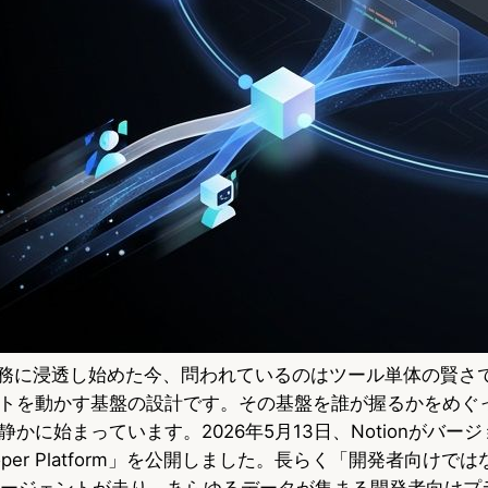
業務に浸透し始めた今、問われているのはツール単体の賢さ
トを動かす基盤の設計です。その基盤を誰が握るかをめぐ
かに始まっています。2026年5月13日、Notionがバージ
eveloper Platform」を公開しました。長らく「開発者向け
が、エージェントが走り、あらゆるデータが集まる開発者向け