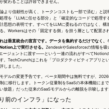
が変わることは許容できません。
Mの推論より信頼性が高く、トークンコストも一部で済む」と
処理を「LLMに任せる部分」と「確定的なコードで処理す
計思想の表明です。すべてをLLMに委ねるのではなく、構
る。Workersはその「固定する側」を担う層として配置さ
れは垂直統合の宣言です。データを集約するだけでなく、
otion上で実行させる。
ZendeskやSalesforceの情報
し、エージェントに渡す——という一連の流れがすべてNotio
。TechCrunchはこれを「プロダクティビティアプリと
評しました。
モデルの変更予告です。ベータ期間中は無料ですが、2026年
ット制に移行します。トークン従量制をSaaSの本体機能にま
い放題」だった従来のSaaSモデルからの離脱を示唆します
たり前のインフラ」になった