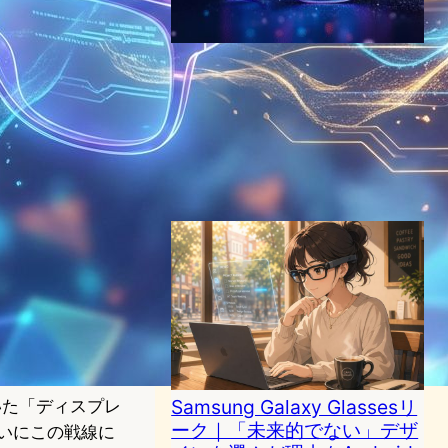
Xreal「Project Aura」：
GoogleのAndroid XR搭載ス
マートグラスが切り拓く次世
代AR革命
VR/ARニュース
スマートグラス
Android XR
XREAL
2025年5月21日10:57
Samsung Galaxy Glassesリ
拓いた「ディスプレ
ーク｜「未来的でない」デザ
ついにこの戦線に