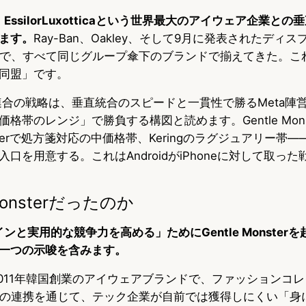
EssilorLuxotticaという世界最大のアイウェア企業と
ます。
Ray-Ban、Oakley、そして9月に発表されたディス
isplayまで、すべて同じグループ傘下のブランドで揃えてきた。
同盟」です。
sung連合の戦略は、垂直統合のスピードと一貫性で勝るMeta
帯のレンジ」で勝負する構図と読めます。Gentle Monste
Parkerで処方箋対応の中価格帯、Keringのラグジュアリー帯
口を用意する。これはAndroidがiPhoneに対して取っ
Monsterだったのか
インと実用的な競争力を高める」ためにGentle Monster
一つの示唆を含みます。
terは2011年韓国創業のアイウェアブランドで、ファッションコ
との連携を通じて、テック企業が自前では獲得しにくい「身