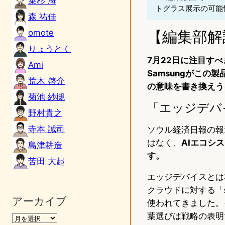
乗杉 海
トグラス展示の可能
森 祐佳
omote
【編集部解
りょうとく
7月22日に注目す
Ami
Samsungがこ
荒木 啓介
の意味を書き換えう
菊池 紗槻
「エッジデバ
野村貴之
寺本 誠司
ソウル経済日報の報
はなく、
AIエコシ
島津耕造
す。
苦田 大起
エッジデバイスとは
クラウドに対する「
アーカイブ
使われてきました。
葉選びは戦略の表明