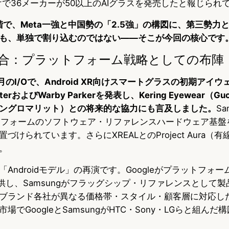
けで36メーカーが50以上のAIグラスを発売したと報じられ
段階で、Meta一強と中国勢の「2.5強」の構図に、第三勢力
も、単独で割り込むのではない——そこが今回の核心です
 XR連合：プラットフォーム戦略としての布陣
年5月のI/Oで、Android XR向けスマートグラスの初期アイ
sterおよびWarby Parkerを発表し、Kering Eyewear（
ングロマリット）との将来的な協力にも言及しました。
Sa
プラットフォームのソフトウェア・リファレンスハードウェア基
けられています。さらにXREALとのProject Aura（有
。
ndroidモデル」の再演です。Googleがプラットフォーム層
i）を提供し、Samsungがフラッグシップ・リファレンスとして
ブランド各社が異なる価格帯・スタイル・顧客層に対応し
でGoogleとSamsungがHTC・Sony・LGらと組んだ