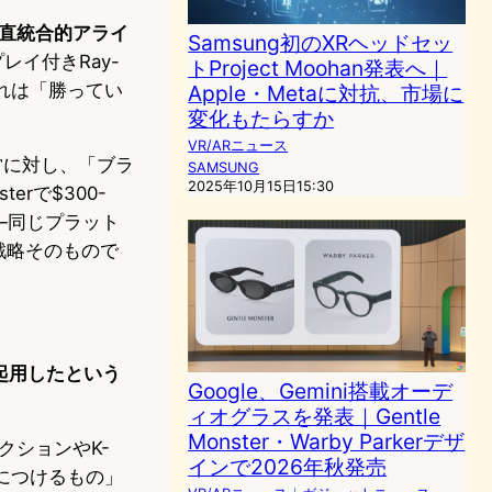
の垂直統合的アライ
Samsung初のXRヘッドセッ
プレイ付きRay-
トProject Moohan発表へ｜
これは「勝ってい
Apple・Metaに対抗、市場に
変化もたらすか
VR/ARニュース
陣営に対し、「ブラ
SAMSUNG
2025年10月15日15:30
rで$300-
——同じプラット
た戦略そのもので
を起用したという
Google、Gemini搭載オーデ
ィオグラスを発表｜Gentle
Monster・Warby Parkerデザ
レクションやK-
インで2026年秋発売
につけるもの」