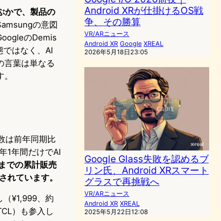
Android XRが仕掛けるOS戦
ぶかで、製品の
争、その勝算
msungの意図
VR/ARニュース
leのDemis
Android XR
Google
XREAL
態ではなく、AI
2026年5月18日23:05
の言葉は単なる
す。
荷台数は前年同期比
5年1年間だけでAI
Google Glass失敗を認めるブ
年末までの累計販売
リン氏、Android XRスマート
表されています。
グラスで再挑戦へ
VR/ARニュース
（¥1,999、約
Android XR
XREAL
TCL）も参入し
2025年5月22日12:08