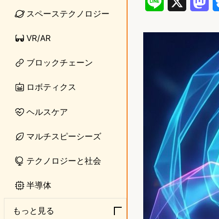
L
X
M
スペーステクノロジー
i
a
VR/AR
n
s
e
t
ブロックチェーン
o
ロボティクス
d
ヘルスケア
o
n
マルチスピーシーズ
テクノロジーと社会
半導体
もっと見る