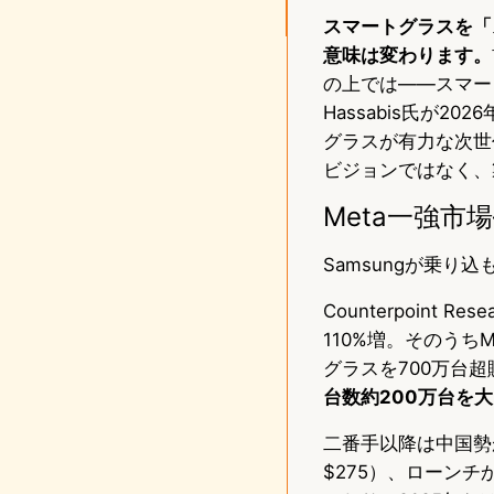
スマートグラスを「
意味は変わります。
の上では——スマート
Hassabis氏が
グラスが有力な次世
ビジョンではなく、
Meta一強市
Samsungが乗
Counterpoin
110%増。そのうちMe
グラスを700万台
台数約200万台を
二番手以降は中国勢が占
$275）、ローンチか