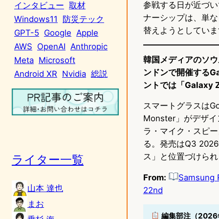
参戦する日が近づいて
インタビュー
取材
ナーシップは、単な
Windows11
防災テック
替えようとしていま
GPT-5
Google
Apple
AWS
OpenAI
Anthropic
韓国メディアのソウル
Meta
Microsoft
ンドンで開催するGa
Android XR
Nvidia
総説
ントでは「Galaxy 
スマートグラスはGoo
Monster」が
ラ・マイク・スピーカー
る。発売はQ3 20
ス」と位置づけられる
ライター一覧
From:
Samsung R
山本 達也
22nd
まお
編集部注（2026