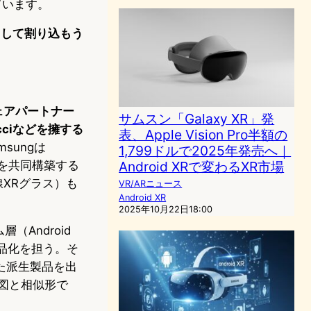
ています。
として割り込もう
。
ウェアパートナー
サムスン「Galaxy XR」発
Gucciなどを擁する
表、Apple Vision Pro半額の
msungは
1,799ドルで2025年発売へ｜
盤を共同構築する
Android XRで変わるXR市場
線XRグラス）も
VR/ARニュース
Android XR
2025年10月22日18:00
（Android
製品化を担う。そ
た派生製品を出
構図と相似形で