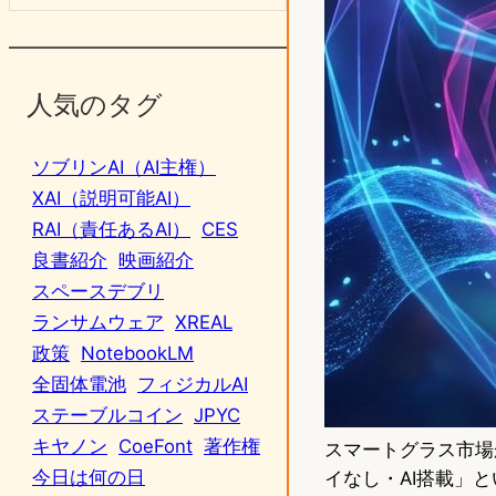
人気のタグ
ソブリンAI（AI主権）
XAI（説明可能AI）
RAI（責任あるAI）
CES
良書紹介
映画紹介
スペースデブリ
ランサムウェア
XREAL
政策
NotebookLM
全固体電池
フィジカルAI
ステーブルコイン
JPYC
キヤノン
CoeFont
著作権
スマートグラス市場が
今日は何の日
イなし・AI搭載」