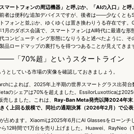
スマートフォンの周辺機器」と呼ぶか、「AIの入口」と呼
前者は便利な追加デバイスですが、後者は——少なくともSa
フォンと並ぶか、ゆくゆくは置き換わりうる存在です。Goog
2026年1月のダボス会議で、スマートフォンはAI時代に最適な形
代コンピューティング形態になりうると述べたように、そ
製品ロードマップの裏打ちを得つつあることが見えてきま
場——「70%超」というスタートライン
り込もうとしている市場の実像を確認しておきましょう。
t Researchによれば、2025年上半期の世界スマートグラス出
taのシェアは70%を超えました。EssilorLuxotticaは202
超販売しました。これは、
Ray-Ban Meta発売以降2024
大きく上回る規模で、同社の通期決算（2026年2月）で公
めます。Xiaomiは2025年6月にAI Glassesをローンチし
ら12時間で1万台を売り上げました。Huawei、RayNeo（