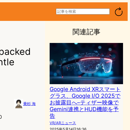
検
索
関連記事
acked
le
Google Android XRスマート
グラス、Google I/O 2025で
お披露目へ–ティザー映像で
乗杉 海
Gemini連携とHUD機能を予
告
0
VR/ARニュース
2025年5月14日16:36