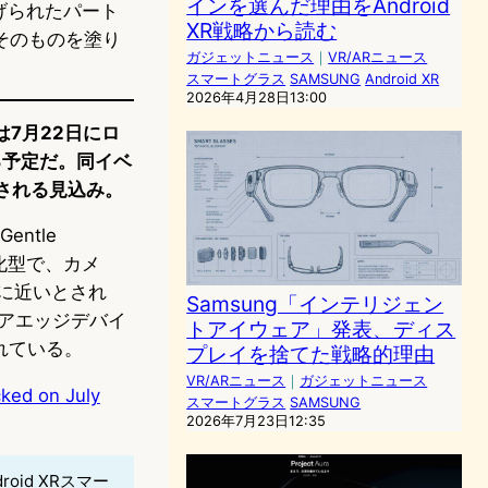
インを選んだ理由をAndroid
上げられたパート
XR戦略から読む
そのものを塗り
ガジェットニュース
｜
VR/ARニュース
。
スマートグラス
SAMSUNG
Android XR
2026年4月28日13:00
は7月22日にロ
する予定だ。同イベ
発表される見込み。
ntle
化型で、カメ
）に近いとされ
Samsung「インテリジェン
コアエッジデバイ
トアイウェア」発表、ディス
されている。
プレイを捨てた戦略的理由
VR/ARニュース
｜
ガジェットニュース
ked on July
スマートグラス
SAMSUNG
2026年7月23日12:35
roid XRスマー