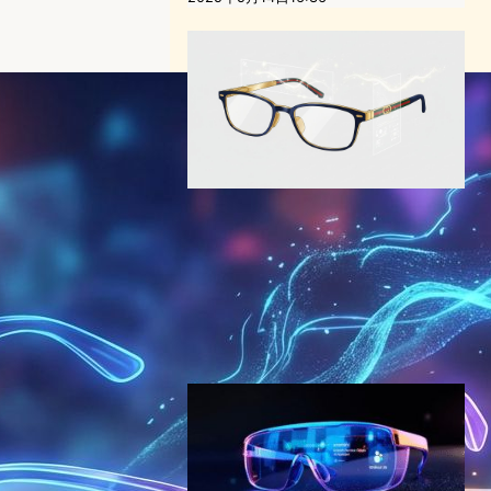
Gucci × Android XRグラス
│2027年、スマートグラスは
ファッションで決まるのかも
しれない。
VR/ARニュース
｜
ガジェットニュース
スマートグラス
Android XR
Google
2026年4月20日15:12