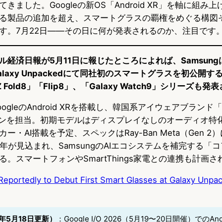
きました。Googleの新OS「Android XR」を軸に組み
る製品の追加を超え、スマートグラスの覇権をめぐる構図
す。7月22日——その日に何が発表されるのか、注目です
経済日報が5月11日に報じたところによれば、Samsung
laxy Unpackedにて同社初のスマートグラスを初公開
Z Fold8」「Flip8」、「Galaxy Watch9」シリーズも
gleのAndroid XRを搭載し、韓国系アイウェアブランド「Ge
デザインを担当。初期モデルはディスプレイなしのオーディオ特
・AI搭載を予定、スペックはRay-Ban Meta（Gen 2
26年が見込まれ、SamsungのAIエコシステムを補完する「
。スマートフォンやSmartThings家電との連携も計画
eportedly to Debut First Smart Glasses at Galaxy Unpac
年5月18日更新）
：Google I/O 2026（5月19〜20日開催）でのAnd