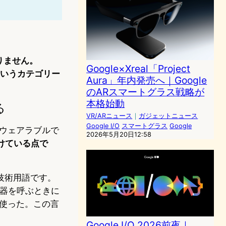
りません。
Google×Xreal「Project
というカテゴリー
Aura」年内発売へ｜Google
のARスマートグラス戦略が
本格始動
る
VR/ARニュース
｜
ガジェットニュース
Google I/O
スマートグラス
Google
るウェアラブルで
2026年5月20日12:58
けている点で
技術用語です。
機器を呼ぶときに
て使った。この言
Google I/O 2026前夜｜