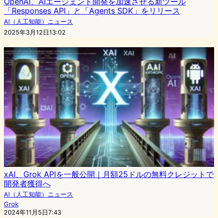
OpenAI、AIエージェント開発を加速させる新ツール
「Responses API」と「Agents SDK」をリリース
AI（人工知能）ニュース
2025年3月12日13:02
xAI、Grok APIを一般公開｜月額25ドルの無料クレジットで
開発者獲得へ
AI（人工知能）ニュース
Grok
2024年11月5日7:43