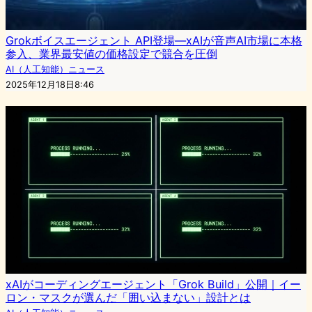
Grokボイスエージェント API登場―xAIが音声AI市場に本格
参入、業界最安値の価格設定で競合を圧倒
AI（人工知能）ニュース
2025年12月18日8:46
xAIがコーディングエージェント「Grok Build」公開｜イー
ロン・マスクが選んだ「囲い込まない」設計とは