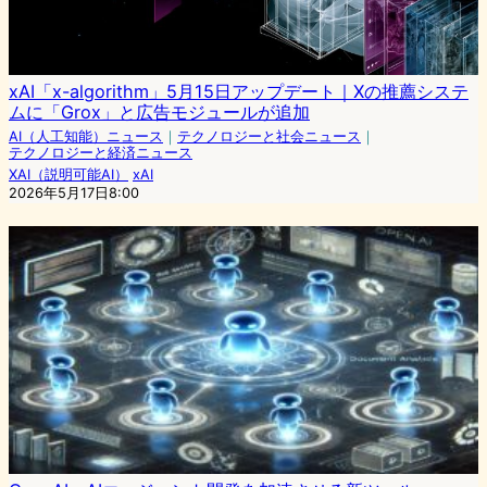
xAI「x-algorithm」5月15日アップデート｜Xの推薦システ
ムに「Grox」と広告モジュールが追加
AI（人工知能）ニュース
｜
テクノロジーと社会ニュース
｜
テクノロジーと経済ニュース
XAI（説明可能AI）
xAI
2026年5月17日8:00