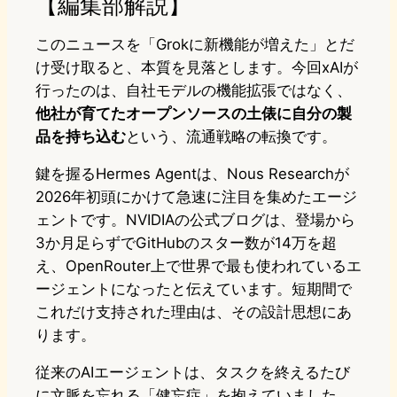
【編集部解説】
このニュースを「Grokに新機能が増えた」とだ
け受け取ると、本質を見落とします。今回xAIが
行ったのは、自社モデルの機能拡張ではなく、
他社が育てたオープンソースの土俵に自分の製
品を持ち込む
という、流通戦略の転換です。
鍵を握るHermes Agentは、Nous Researchが
2026年初頭にかけて急速に注目を集めたエージ
ェントです。NVIDIAの公式ブログは、登場から
3か月足らずでGitHubのスター数が14万を超
え、OpenRouter上で世界で最も使われているエ
ージェントになったと伝えています。短期間で
これだけ支持された理由は、その設計思想にあ
ります。
従来のAIエージェントは、タスクを終えるたび
に文脈を忘れる「健忘症」を抱えていました。