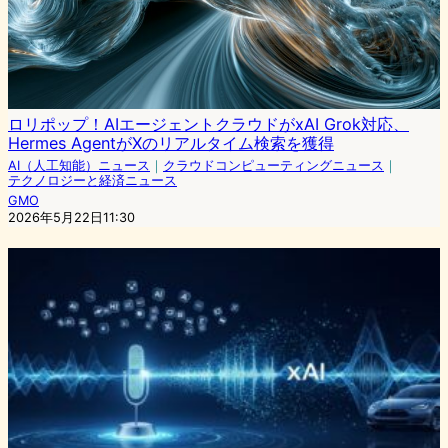
ロリポップ！AIエージェントクラウドがxAI Grok対応、
Hermes AgentがXのリアルタイム検索を獲得
AI（人工知能）ニュース
｜
クラウドコンピューティングニュース
｜
テクノロジーと経済ニュース
GMO
2026年5月22日11:30