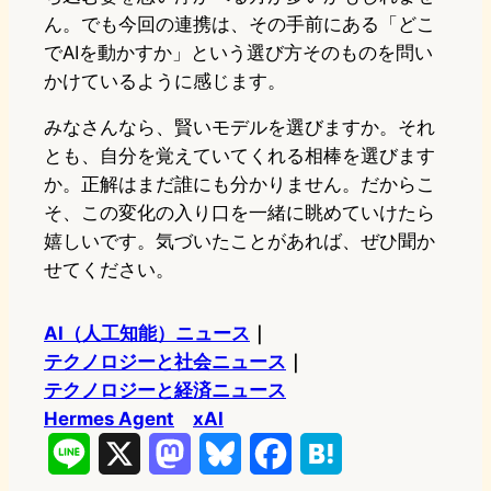
ん。でも今回の連携は、その手前にある「どこ
でAIを動かすか」という選び方そのものを問い
かけているように感じます。
みなさんなら、賢いモデルを選びますか。それ
とも、自分を覚えていてくれる相棒を選びます
か。正解はまだ誰にも分かりません。だからこ
そ、この変化の入り口を一緒に眺めていけたら
嬉しいです。気づいたことがあれば、ぜひ聞か
せてください。
AI（人工知能）ニュース
｜
テクノロジーと社会ニュース
｜
テクノロジーと経済ニュース
Hermes Agent
xAI
L
X
M
B
F
H