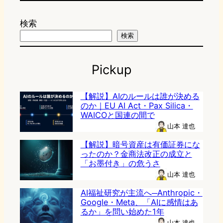
検索
検索
Pickup
【解説】AIのルールは誰が決める
のか｜EU AI Act・Pax Silica・
WAICOと国連の間で
山本 達也
【解説】暗号資産は有価証券にな
ったのか？金商法改正の成立と
「お墨付き」の危うさ
山本 達也
AI福祉研究が主流へ─Anthropic・
Google・Meta、「AIに感情はあ
るか」を問い始めた1年
山本 達也