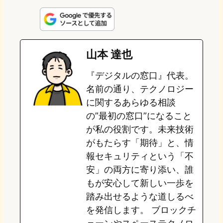
i
a
l
a
a
n
s
u
c
t
e
t
e
e
e
山本 達也
o
s
b
n
『デジタルの窓口』代表。
d
k
o
a
名前の通り、テクノロジー
o
y
o
に関するあらゆる相談
の”最初の窓口”になること
n
k
が私の役割です。未来技術
がもたらす「期待」と、情
報セキュリティという「不
安」の両方に寄り添い、誰
もが安心して新しい一歩を
踏み出せるような道しるべ
を発信します。 ブロックチ