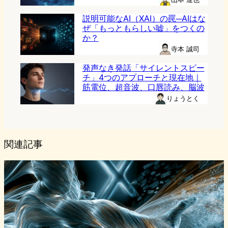
説明可能なAI（XAI）の罠─AIはな
ぜ「もっともらしい嘘」をつくの
か？
寺本 誠司
発声なき発話「サイレントスピー
チ」4つのアプローチと現在地｜
筋電位、超音波、口唇読み、脳波
りょうとく
関連記事