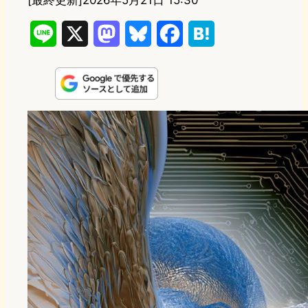
[最終更新]
2026年5月21日 15:30
L
X
M
B
F
H
i
a
l
a
a
n
s
u
c
t
e
t
e
e
e
o
s
b
n
d
k
o
a
o
y
o
n
k