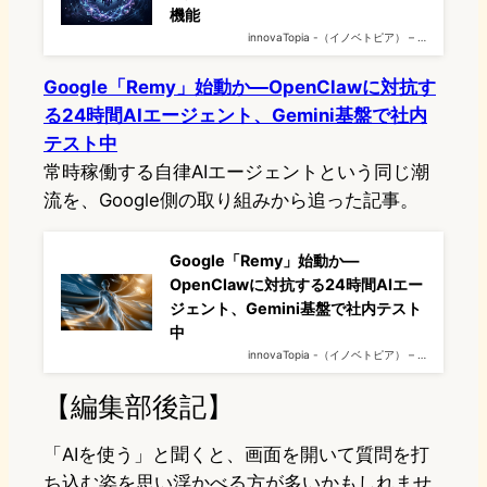
機能
innovaTopia -（イノベトピア） – …
Google「Remy」始動か—OpenClawに対抗す
る24時間AIエージェント、Gemini基盤で社内
テスト中
常時稼働する自律AIエージェントという同じ潮
流を、Google側の取り組みから追った記事。
Google「Remy」始動か—
OpenClawに対抗する24時間AIエー
ジェント、Gemini基盤で社内テスト
中
innovaTopia -（イノベトピア） – …
【編集部後記】
「AIを使う」と聞くと、画面を開いて質問を打
ち込む姿を思い浮かべる方が多いかもしれませ