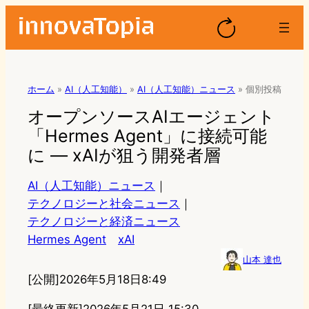
ホーム
»
AI（人工知能）
»
AI（人工知能）ニュース
»
個別投稿
オープンソースAIエージェント
「Hermes Agent」に接続可能
に — xAIが狙う開発者層
AI（人工知能）ニュース
｜
テクノロジーと社会ニュース
｜
テクノロジーと経済ニュース
Hermes Agent
xAI
山本 達也
[公開]
2026年5月18日8:49