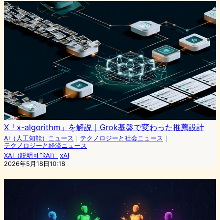
X「x-algorithm」を解説｜Grok基盤で変わった推薦設計
AI（人工知能）ニュース
｜
テクノロジーと社会ニュース
｜
テクノロジーと経済ニュース
XAI（説明可能AI）
xAI
2026年5月18日10:18