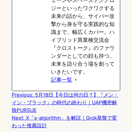
ェーンやスペーステクノロ
ジーといったワクワクする
未来の話から、サイバー攻
撃から身を守る実践的な知
識まで、幅広くカバー。ハ
イブリッド異業種交流会
『クロストーク』のファウ
ンダーとしての顔も持つ。
未来を語り合う場を創って
いきたいです。
記事一覧
Previous:
5月18日【今日は何の日？】『メン・
イン・ブラック』の時代の終わり｜UAP機密解
除PURSUE
Next:
X「x-algorithm」を解説｜Grok基盤で変
わった推薦設計