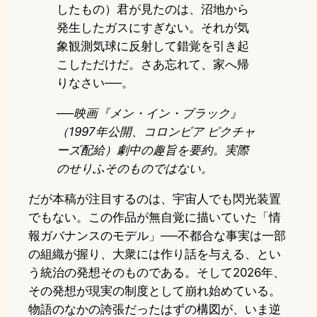
したもの）君が見たのは、沼地から
発生したガスにすぎない。それが気
象観測気球に反射して錯覚を引き起
こしただけだ。さあ忘れて、家へ帰
りなさい──。
──映画『メン・イン・ブラック』
（1997年公開、コロンビア ピクチャ
ーズ配給）劇中の趣旨を要約。実際
のせりふそのものではない。
だが本稿が注目するのは、宇宙人でも閃光装置
でもない。この作品が無自覚に描いていた「情
報ガバナンスのモデル」──不都合な事実は一部
の組織が握り、大衆には作り話を与える、とい
う統治の発想そのものである。そして2026年、
その発想が現実の制度として崩れ始めている。
物語のなかの誇張だったはずの構図が、いま逆