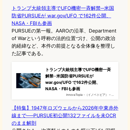
トランプ大統領主導でUFO機密一斉解禁─米国
防省PURSUEが war.gov/UFO で162件公開、
NASA・FBIも参画
PURSUEの第一報。AAROの沿革、Department
of Warという呼称の法的位置づけ、公開の政治
的経緯など、本件の前提となる全体像を整理し
た記事である。
トランプ大統領主導でUFO機密一斉
解禁─米国防省PURSUEが
war.gov/UFO で162件公開、
NASA・FBIも参画
innovaTopia -（イノベトピア） – …
【特集】1947年ロズウェルから2026年中東赤外
線まで──PURSUE初公開132ファイルを未OCR
のまま解剖