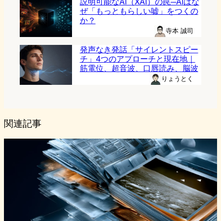
説明可能なAI（XAI）の罠─AIはな
ぜ「もっともらしい嘘」をつくの
か？
寺本 誠司
発声なき発話「サイレントスピー
チ」4つのアプローチと現在地｜
筋電位、超音波、口唇読み、脳波
りょうとく
関連記事