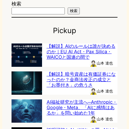
検索
検索
Pickup
【解説】AIのルールは誰が決める
のか｜EU AI Act・Pax Silica・
WAICOと国連の間で
山本 達也
【解説】暗号資産は有価証券にな
ったのか？金商法改正の成立と
「お墨付き」の危うさ
山本 達也
AI福祉研究が主流へ─Anthropic・
Google・Meta、「AIに感情はあ
るか」を問い始めた1年
山本 達也