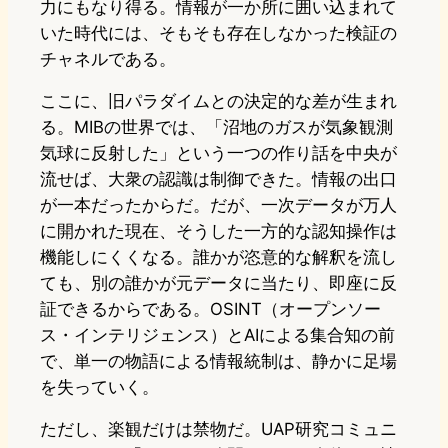
力にもなり得る。情報が一か所に囲い込まれて
いた時代には、そもそも存在しなかった検証の
チャネルである。
ここに、旧パラダイムとの決定的な差が生まれ
る。MIBの世界では、「沼地のガスが気象観測
気球に反射した」という一つの作り話を中央が
流せば、大衆の認識は制御できた。情報の出口
が一本だったからだ。だが、一次データが万人
に開かれた現在、そうした一方的な認知操作は
機能しにくくなる。誰かが恣意的な解釈を流し
ても、別の誰かが元データに当たり、即座に反
証できるからである。OSINT（オープンソー
ス・インテリジェンス）とAIによる集合知の前
で、単一の物語による情報統制は、静かに足場
を失っていく。
ただし、楽観だけは禁物だ。UAP研究コミュニ