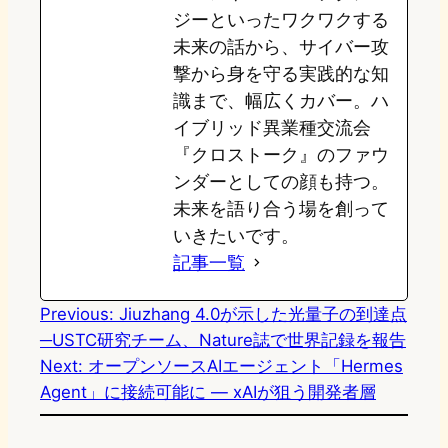
ジーといったワクワクする
未来の話から、サイバー攻
撃から身を守る実践的な知
識まで、幅広くカバー。ハ
イブリッド異業種交流会
『クロストーク』のファウ
ンダーとしての顔も持つ。
未来を語り合う場を創って
いきたいです。
記事一覧
Previous:
Jiuzhang 4.0が示した光量子の到達点
─USTC研究チーム、Nature誌で世界記録を報告
Next:
オープンソースAIエージェント「Hermes
Agent」に接続可能に — xAIが狙う開発者層