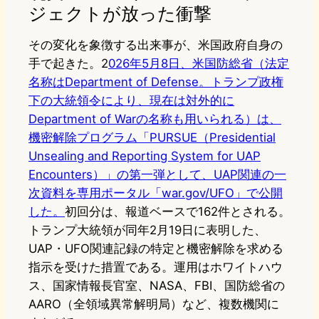
ジェクトが放った衝撃
その変化を象徴する出来事が、米国政府自身の
手で起きた。2
026年5月8日、米国防総省（法定
名称はDepartment of Defense。トランプ政権
下の大統領令により、現在は対外的に
Department of Warの名称も用いられる）は、
機密解除プログラム「PURSUE（Presidential
Unsealing and Reporting System for UAP
Encounters）」の第一弾として、UAP関連の一
次資料を専用ポータル「war.gov/UFO」で公開
した。
初回分は、報道ベースで162件とされる。
トランプ大統領が同年2月19日に表明した、
UAP・UFO関連記録の特定と機密解除を求める
指示を受けた措置である。運用はホワイトハウ
ス、国家情報長官室、NASA、FBI、国防総省の
AARO（全領域異常解明局）など、複数機関に