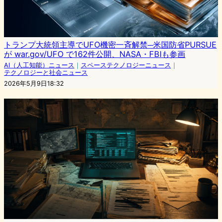
トランプ大統領主導でUFO機密一斉解禁─米国防省PURSUE
が war.gov/UFO で162件公開、NASA・FBIも参画
AI（人工知能）ニュース
｜
スペーステクノロジーニュース
｜
テクノロジーと社会ニュース
2026年5月9日18:32