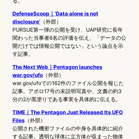
る。
DefenseScoop｜‘Data alone is not
disclosure’
（外部）
PURSUE第一弾の公開を受け、UAP研究に長年
関わった当事者6名の評価を伝え、「データの公
開だけでは情報公開ではない」という論点を示
す記事。
The Next Web｜Pentagon launches
war.gov/ufo
（外部）
war.gov/ufoでの162件のファイル公開を報じた
記事。アポロ17号の未説明写真や、文書の約3
分の2が黒塗りである事実を具体的に伝える。
TIME｜The Pentagon Just Released Its UFO
Files
（外部）
公開された機密ファイルの中身を具体的に紹介
する記事。透明な球体に立方体が収まった物体