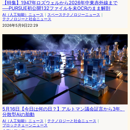
【特集】1947年ロズウェルから2026年中東赤外線まで
──PURSUE初公開132ファイルを未OCRのまま解剖
AI（人工知能）ニュース
｜
スペーステクノロジーニュース
｜
テクノロジーと社会ニュース
2026年5月9日22:29
5月16日【今日は何の日？】アルトマン議会証言から3年、
分散型AIの胎動
AI（人工知能）ニュース
｜
テクノロジーと社会ニュース
｜
ブロックチェーンニュース