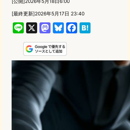
[公開]
2026年5月18日6:00
[最終更新]
2026年5月17日 23:40
L
X
M
B
F
H
i
a
l
a
a
n
s
u
c
t
e
t
e
e
e
o
s
b
n
d
k
o
a
o
y
o
n
k