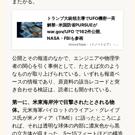
またがる。
トランプ大統領主導でUFO機密一斉
解禁─米国防省PURSUEが
war.gov/UFO で162件公開、
NASA・FBIも参画
innovaTopia -（イノベトピア） – …
公開とその報道のなかで、エンジニアや物理学
者の関心を引く事例として、たとえば次のよう
なものが取り上げられている。いずれも報道ベ
ースの情報であり、原資料の該当レコードと突
き合わせる検証は、読者にも開かれている。
第一に、米東海岸沖で目撃されたとされる物
体。
元米海軍パイロットのライアン・グレイブ
ス氏が米メディア（TIME）に語ったところによ
れば、それは透明な球体の内部に濃灰色から黒
の立方体が収まった、5〜15フィートほどの構造