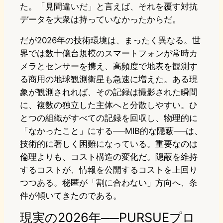
た。「見間違いだ」と言えば、それを覆す対抗
データを大衆は持っていなかったからだ。
だが2026年の技術環境は、まったく異なる。世
界では数十億台規模のスマートフォンが常時カ
メラとセンサーを携え、高頻度で地表を観測す
る商用の地球観測衛星も急速に増えた。ある現
象が観測されれば、その記録は撮影された瞬間
に、複数の独立した主体へと分散しやすい。ひ
とつの組織がすべての記録を回収し、物理的に
「なかったこと」にする──MIB的な隠蔽──は、
技術的に著しく困難になっている。重要なのは
倫理よりも、コスト構造の変化だ。隠蔽を維持
するコストが、情報を公開するコストを上回り
つつある。秘匿が「割に合わない」方向へ、条
件が傾いてきたのである。
現実の2026年──PURSUEプロ