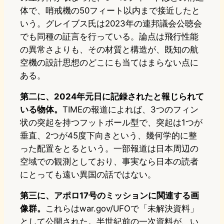
体で、哨戒機の50フィート以内まで接近したと
いう。グレイブス氏は2023年の連邦議会公聴会
でも同種の証言を行っている。論点は飛行性能
の異常さよりも、その材質と構造が、既知の航
空機の設計思想のどこにも当てはまらない点に
ある。
第二に、2024年元日に記録されたと報じられて
いる物体。
TIMEの報道によれば、3つのフィン
状の突起を持つフットボール型で、突起は1つが
垂直、2つが45度下向きという、幾何学的に整
った配置をとるという。一部報道は日本周辺の
空域での観測としており、事実なら日本の読者
にとっても遠い異国の話ではない。
第三に、アポロ17号のミッションに関連する画
像群。
これらはwar.gov/UFOで「未解決資料」
として公開された。半世紀前の一次資料が、い