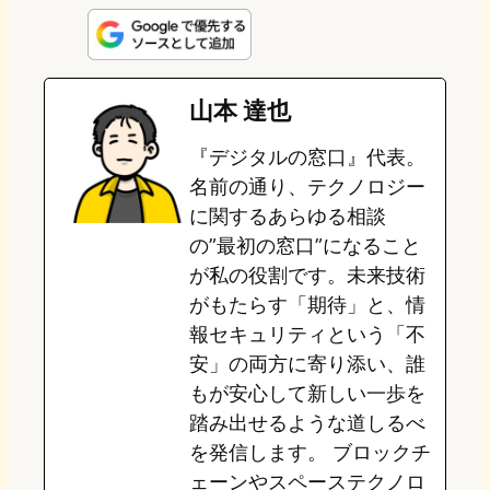
n
s
u
c
t
e
t
e
e
e
山本 達也
o
s
b
n
『デジタルの窓口』代表。
d
k
o
a
名前の通り、テクノロジー
o
y
o
に関するあらゆる相談
の”最初の窓口”になること
n
k
が私の役割です。未来技術
がもたらす「期待」と、情
報セキュリティという「不
安」の両方に寄り添い、誰
もが安心して新しい一歩を
踏み出せるような道しるべ
を発信します。 ブロックチ
ェーンやスペーステクノロ