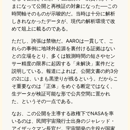
まになって公開と再検証の対象になった──この
時間軸そのものが示唆的だ。当時は十分に解析
しきれなかったデータが、現代の解析環境で改
めて俎上に載るのである。
ただし、誇張は禁物だ。AAROは一貫して、こ
れらの事例に地球外起源を裏付ける証拠はない
との立場をとり、多くは観測時間の短さやセン
サー精度の限界に起因する「未解決」案件だと
説明している。報道によれば、公開文書の約3分
の2には、いまも黒塗りが残るという。だからこ
そ重要なのは「正体」をめぐる断定ではなく、
生データが検証可能な形で公共空間に置かれ
た、というその一点である。
なお、この公開を主導する政権下でNASAを率
いるのは、民間宇宙飛行士出身のジャレッド・
アイザックマン長官だ。宇宙開発の主役が国家