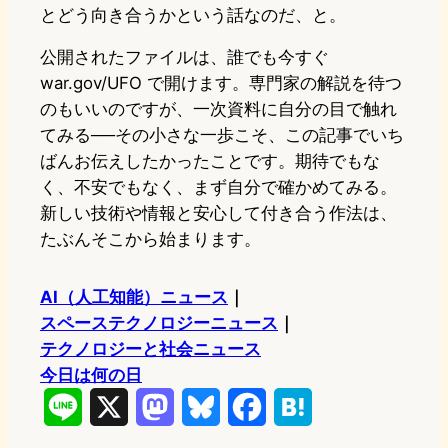
とどう向き合うかという話なのだ、と。
公開されたファイルは、誰でも今すぐ
war.gov/UFO で開けます。専門家の解説を待つ
のもいいのですが、一次資料に自分の目で触れ
てみる──その小さな一歩こそ、この記事でいち
ばんお伝えしたかったことです。期待でもな
く、不安でもなく、まず自分で確かめてみる。
新しい技術や情報と安心して付き合う作法は、
たぶんそこから始まります。
AI（人工知能）ニュース
｜
スペーステクノロジーニュース
｜
テクノロジーと社会ニュース
今日は何の日
L
X
M
B
F
H
i
a
l
a
a