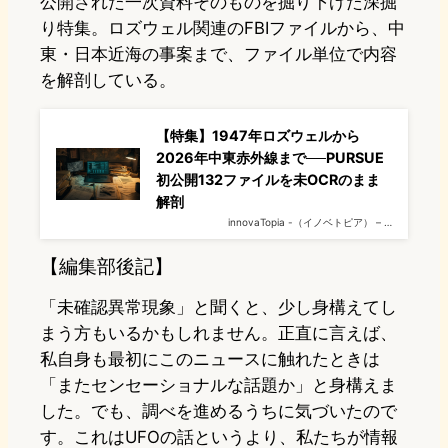
公開された一次資料そのものを掘り下げた深掘
り特集。ロズウェル関連のFBIファイルから、中
東・日本近海の事案まで、ファイル単位で内容
を解剖している。
【特集】1947年ロズウェルから
2026年中東赤外線まで──PURSUE
初公開132ファイルを未OCRのまま
解剖
innovaTopia -（イノベトピア） – …
【編集部後記】
「未確認異常現象」と聞くと、少し身構えてし
まう方もいるかもしれません。正直に言えば、
私自身も最初にこのニュースに触れたときは
「またセンセーショナルな話題か」と身構えま
した。でも、調べを進めるうちに気づいたので
す。これはUFOの話というより、私たちが情報