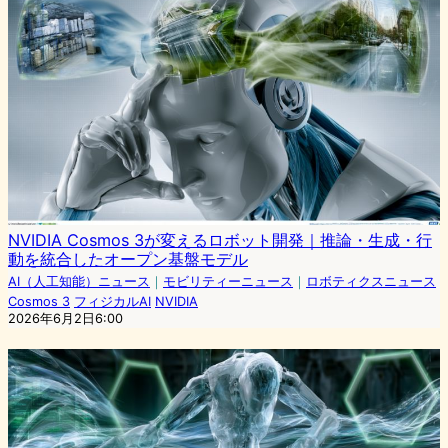
NVIDIA Cosmos 3が変えるロボット開発｜推論・生成・行
動を統合したオープン基盤モデル
AI（人工知能）ニュース
｜
モビリティーニュース
｜
ロボティクスニュース
Cosmos 3
フィジカルAI
NVIDIA
2026年6月2日6:00