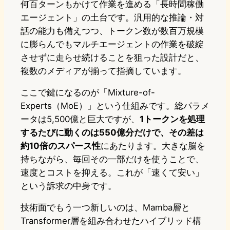
何百ターンもかけて作業を進める「長時間稼働
エージェント」の土台です。汎用的な推論・対
話の能力も備えつつ、トークン数が数百万規模
に膨らんでもマルチエージェントの作業を破綻
させずに走らせ続けることを狙った設計だと、
複数のメディアが揃って指摘しています。
ここで鍵になるのが「Mixture-of-
Experts（MoE）」という仕組みです。総パラメ
ータは5,500億と巨大ですが、
1トークンを処理
するたびに動くのは550億分だけで、その差は
約10倍のスパース性
にあたります。大きな脳を
持ちながら、毎回その一部だけを使うことで、
速度とコストを抑える。これが「速くて安い」
という訴求の中身です。
技術面でもう一つ新しいのは、Mamba層と
Transformer層を組み合わせたハイブリッド構