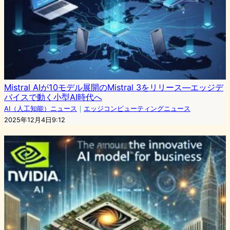
Mistral AIが10モデル展開のMistral 3をリリース―エッジデ
バイスで動く小型AI時代へ
AI（人工知能）ニュース
｜
エッジコンピューティングニュース
2025年12月4日9:12