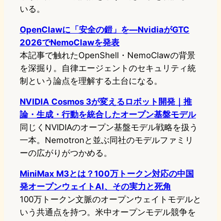
いる。
OpenClawに「安全の鎧」を—NvidiaがGTC
2026でNemoClawを発表
本記事で触れたOpenShell・NemoClawの背景
を深掘り。自律エージェントのセキュリティ統
制という論点を理解する土台になる。
NVIDIA Cosmos 3が変えるロボット開発｜推
論・生成・行動を統合したオープン基盤モデル
同じくNVIDIAのオープン基盤モデル戦略を扱う
一本。Nemotronと並ぶ同社のモデルファミリ
ーの広がりがつかめる。
MiniMax M3とは？100万トークン対応の中国
発オープンウェイトAI、その実力と死角
100万トークン文脈のオープンウェイトモデルと
いう共通点を持つ。米中オープンモデル競争を