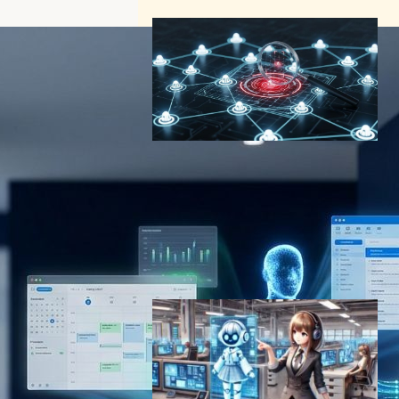
DeepKeep、企業向けに無料
のAIエージェント脆弱性スキ
ャナーを提供開始—OWASP
準拠でリスクを可視化
AI（人工知能）ニュース
｜
サイバーセキュリティニュース
2026年3月6日9:05