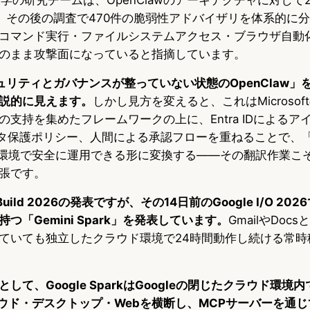
件、その後の調査で470件の脆弱性アドバイザリを体系的に
コマンド実行・ファイルシステムアクセス・ブラウザ自動
のまま攻撃面になっていると指摘しています。
「セキュリティとガバナンスが整っていない状態のOpenClaw
説的に見えます。
しかし見方を変えると、これはMicroso
支持を集めたフレームワークの上に、Entra IDによるア
のデータ保護ポリシー、人間による承認フローを重ねることで、
企業環境で安全に運用できる形に変換する——その翻訳作業こそがMi
張です。
ft Build 2026の発表ですが、その14日前のGoogle I/O 202
つ「Gemini Spark」を発表しています。
GmailやDo
ていても独立したクラウド環境で24時間動作し続ける常時
して、Google SparkはGoogleの閉じたクラウド環境
クラウド・デスクトップ・Webを横断し、MCPサーバーを通