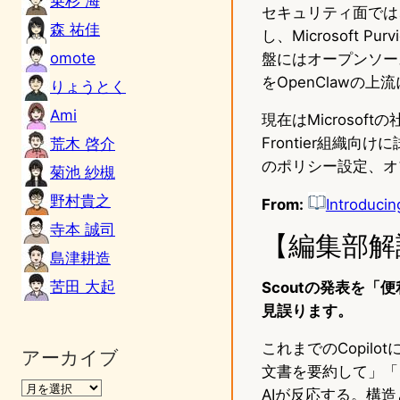
乗杉 海
セキュリティ面では、
森 祐佳
し、Microsof
omote
盤にはオープンソース
をOpenClawの
りょうとく
Ami
現在はMicroso
Frontier組織向
荒木 啓介
のポリシー設定、オプ
菊池 紗槻
野村貴之
From:
Introducin
寺本 誠司
【編集部解
島津耕造
苦田 大起
Scoutの発表を
見誤ります。
これまでのCopil
アーカイブ
文書を要約して」「
AIが反応する。構