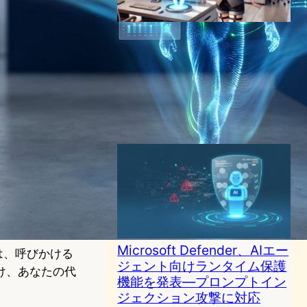
AIエージェント革命の始まり
〜 単なるチャットボットを超
えた”知的アシスタント”の正
体に迫る
AI（人工知能）ニュース
｜
チャットボットニュース
2024年11月29日20:06
Microsoft Defender、AIエー
は、呼びかける
ジェント向けランタイム保護
け、あなたの代
機能を発表—プロンプトイン
ジェクション攻撃に対応