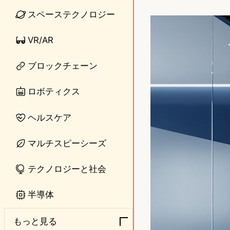
i
a
スペーステクノロジー
n
s
VR/AR
e
t
o
ブロックチェーン
d
ロボティクス
o
ヘルスケア
n
マルチスピーシーズ
テクノロジーと社会
半導体
もっと見る