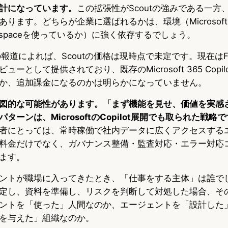
計になっています。
この拡張性がScoutの強みである一方
ります。どちらが企業に選ばれるかは、環境（Microsoft
orkspaceを使っているか）に強く依存するでしょう。
ld等の報道によれば、Scoutの価格は現時点で未定です。現在はFr
ーとして提供されており、既存のMicrosoft 365 Copi
か、追加課金になるのかは明らかになっていません。
図的な可能性があります。「まず機能を見せ、価値を実感
ーンは、MicrosoftのCopilot展開でも取られた戦略
者にとっては、常時稼働で社内データに広くアクセスする
料金だけでなく、ガバナンス整備・監査対応・エラー対応
ます。
ントが職場に入ってきたとき、「仕事をする主体」は誰で
定し、資料を準備し、リスクを判断して対処した場合、そ
トを「使った」人間なのか、エージェントを「設計した」Mic
を与えた」組織なのか。