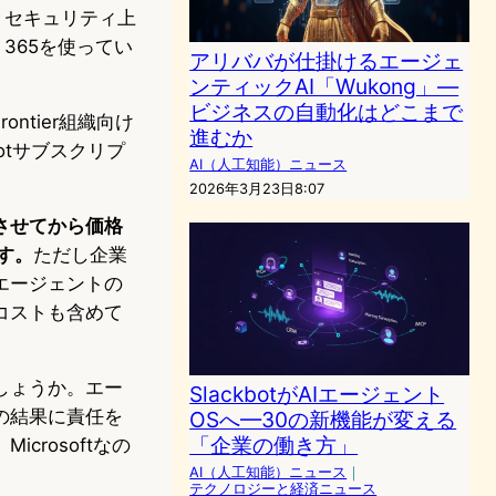
、セキュリティ上
 365を使ってい
アリババが仕掛けるエージェ
ンティックAI「Wukong」―
ビジネスの自動化はどこまで
ontier組織向け
進むか
lotサブスクリプ
AI（人工知能）ニュース
2026年3月23日8:07
させてから価格
です。
ただし企業
エージェントの
コストも含めて
しょうか。エー
SlackbotがAIエージェント
の結果に責任を
OSへ—30の新機能が変える
「企業の働き方」
rosoftなの
AI（人工知能）ニュース
｜
テクノロジーと経済ニュース