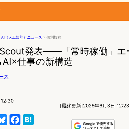
ー
AI（人工知能）ニュース
»
個別投稿
oft Scout発表——「常時稼働
AI×仕事の新構造
ース
12:30
[最終更新]
2026年6月3日 12:2
B
F
H