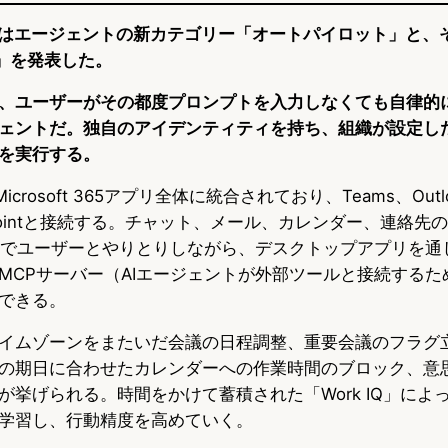
softはエージェントの新カテゴリー「オートパイロット」と
out」を発表した。
、ユーザーがその都度プロンプトを入力しなくても自律的
ェントだ。独自のアイデンティティを持ち、組織が設定し
を実行する。
ut はMicrosoft 365アプリ全体に統合されており、Teams、Outl
harePointと接続する。チャット、メール、カレンダー、連絡
s上でユーザーとやりとりしながら、デスクトップアプリを通
MCPサーバー（AIエージェントが外部ツールと接続するた
できる。
イムゾーンをまたいだ会議の日程調整、重要会議のフラグ
の期日に合わせたカレンダーへの作業時間のブロック、意
が挙げられる。時間をかけて蓄積された「Work IQ」によ
学習し、行動精度を高めていく。