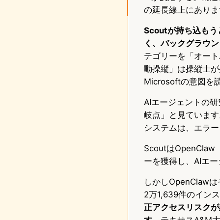
の延長線上にありま
Scoutが持ち込
く、バックグラウン
テゴリーを「オート
動操縦」は操縦士が
Microsoftの意
AIエージェントの
岐点」と見ています
システムは、エラー
ScoutはOpenC
ーを獲得し、AIエ
しかしOpenCla
2万1,639件の
正アクセスリスクが
す。
テキサスA&M大