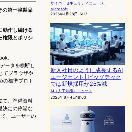
サイバーセキュリティニュース
Microsoft
、その第一弾製品
2026年1月28日16:13
に動作し続ける
た権限とポリシ
ook、
先のデータを横断し
新入社員のように成長するAI
じてブラウザや
エージェント│ビッグテック
めの標準プロト
では新規採用が25%減
AI（人工知能）ニュース
2025年6月4日18:00
立て、準備資料
思決定の停滞な
って、ユーザーの