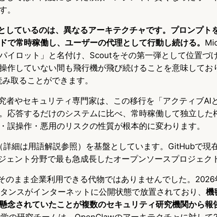
す。
もうとしているのは、異なるアーキテクチャです。プロンプト
ドで常時稼働し、ユーザーの代理として行動し続ける。
Mi
パイロット」と名付け、Scoutをその第一弾として位置づ
操作していない間も飛行機が飛び続けることを意味してお
図を読み取ることができます。
研究者やセキュリティ専門家は、この移行を「アクティブAIと
。応答するだけのシステムに比べ、常時稼働して独立した
・誤操作・悪用のリスクの性質が根本的に変わります。
law（詳細は用語解説参照）を基盤としています。GitHubで現
ージェント分野で最も急成長したオープンソースプロジェク
wはそのまま企業利用できる代物ではありませんでした。202
インスタンスがインターネットに公開状態で放置されており、
機
懸念されていたことが複数のセキュリティ研究機関から報
学の研究チームは、OpenClawのアーキテクチャに対して2