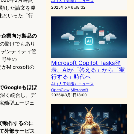
AI（人工知能）ニュース
分類した論文を発
2025年5月6日8:32
化といった「行
」を企業向け製品の
ftの賭けでもあり
イデンティティ管
「野生の
Microsoft Copilot Tasks発
crosoftの
表、AIが「答える」から「実
行する」時代へ
AI（人工知能）ニュース
6でGoogleもほぼ
OpenClaw
Microsoft
csと深く統合し、デ
2026年3月1日18:00
稼働型エージェ
内で動作するのに
じて外部サービス