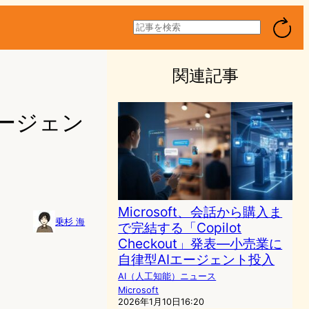
検
索
関連記事
」エージェン
Microsoft、会話から購入ま
乗杉 海
で完結する「Copilot
Checkout」発表―小売業に
3
自律型AIエージェント投入
AI（人工知能）ニュース
Microsoft
2026年1月10日16:20