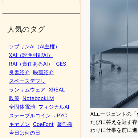
人気のタグ
ソブリンAI（AI主権）
XAI（説明可能AI）
RAI（責任あるAI）
CES
良書紹介
映画紹介
スペースデブリ
ランサムウェア
XREAL
政策
NotebookLM
全固体電池
フィジカルAI
AIエージェントの
ステーブルコイン
JPYC
たびに答えを返す存
キヤノン
CoeFont
著作権
わりに仕事を前に進
今日は何の日