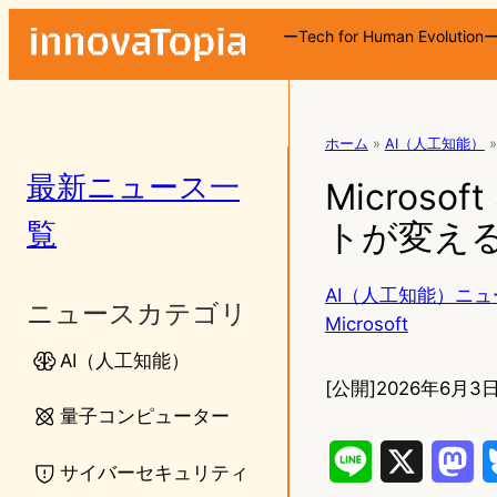
ーTech for Human Evolution
ホーム
»
AI（人工知能）
»
最新ニュース一
Micros
覧
トが変える
AI（人工知能）ニュ
ニュースカテゴリ
Microsoft
AI（人工知能）
[公開]
2026年6月3日
量子コンピューター
L
X
M
サイバーセキュリティ