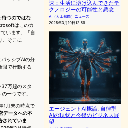
速：生活に溶け込んできたテ
クノロジーの可能性と懸念
AI（人工知能）ニュース
を待つのではな
2025年3月10日12:59
crosoftはこのカ
けています。「自
り、そこに
パッシブAIの分
権限で行動する
在37万超のスタ
トの一つです。
6年1月末の時点で
エージェントAI概論: 自律型
密データへの不
AIの現状と今後のビジネス展
告されていま
望
026年2月時点