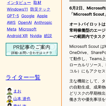
インタビュー
取材
6月2日、Micro
Windows11
防災テック
「Microsoft Sc
GPT-5
Google
Apple
AWS
OpenAI
Anthropic
オートパイロットは
Meta
Microsoft
常時稼働型のエージ
Android XR
Nvidia
総説
ーの範囲内でタスク
Microsoft Sco
OneDrive、S
て動作し、Team
ローカルリソース、
コル）にもアクセス
ライター一覧
主な機能として、タ
の自動生成、成果物
まお
どリスクの早期検出
山本 達也
働き方や優先事項を