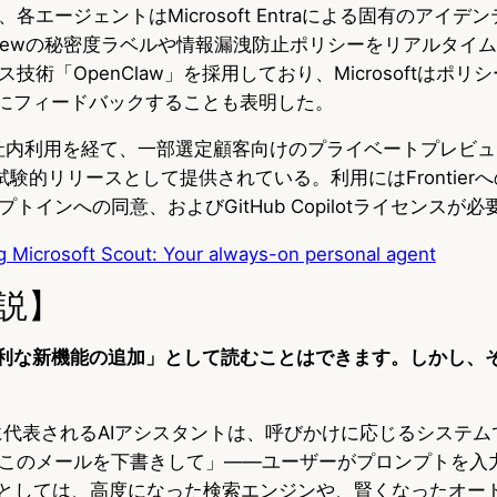
各エージェントはMicrosoft Entraによる固有のアイデ
t Purviewの秘密度ラベルや情報漏洩防止ポリシーをリアルタ
技術「OpenClaw」を採用しており、Microsoftはポリ
上流にフィードバックすることも表明した。
ftの社内利用を経て、一部選定顧客向けのプライベートプレビ
けに試験的リリースとして提供されている。利用にはFrontierへの
トインへの同意、およびGitHub Copilotライセンスが必
g Microsoft Scout: Your always-on personal agent
説】
「便利な新機能の追加」として読むことはできます。しかし、
otに代表されるAIアシスタントは、呼びかけに応じるシステ
このメールを下書きして」——ユーザーがプロンプトを入
造としては、高度になった検索エンジンや、賢くなったオー