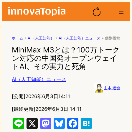
ホーム
»
AI（人工知能）
»
AI（人工知能）ニュース
»
個別投稿
MiniMax M3とは？100万トーク
ン対応の中国発オープンウェイ
トAI、その実力と死角
AI（人工知能）ニュース
山本 達也
[公開]
2026年6月3日14:11
[最終更新]
2026年6月3日 14:11
L
X
M
B
F
H