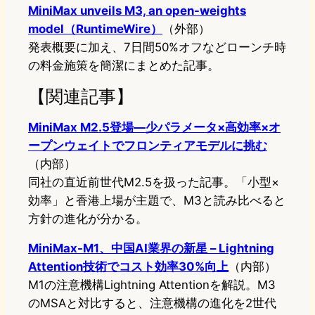
MiniMax unveils M3, an open-weights
model（RuntimeWire）
（外部）
発表概要に加え、7日間50%オフなどローンチ時
の料金施策を簡潔にまとめた記事。
【関連記事】
MiniMax M2.5登場—少パラメータ×高効率×オ
ープンウェイトでフロンティアモデルに挑む
（内部）
同社の直近前世代M2.5を扱った記事。「小型×
効率」と香港上場が主題で、M3と読み比べると
方針の進化が分かる。
MiniMax-M1、中国AI業界の新星 – Lightning
Attention技術でコスト効率30%向上
（内部）
M1の注意機構Lightning Attentionを解説。M3
のMSAと対比すると、注意機構の進化を2世代