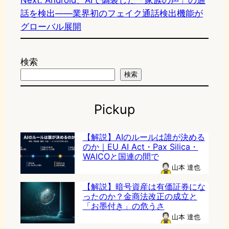
Next:
Android、AIで偽装した「家族の声」の通
話を検出――業界初のフェイク通話検出機能が
グローバル展開
検索
検索
Pickup
【解説】AIのルールは誰が決める
のか｜EU AI Act・Pax Silica・
WAICOと国連の間で
山本 達也
【解説】暗号資産は有価証券にな
ったのか？金商法改正の成立と
「お墨付き」の危うさ
山本 達也