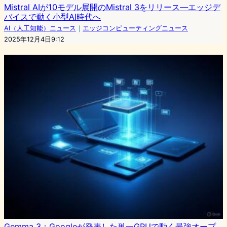
Mistral AIが10モデル展開のMistral 3をリリース―エッジデ
バイスで動く小型AI時代へ
AI（人工知能）ニュース
｜
エッジコンピューティングニュース
2025年12月4日9:12
Gemma 3：Googleが発表した単一GPUで動く最強オープ