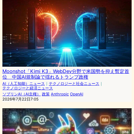
Moonshot「Kimi K3」WebDev分野で米国勢を抑え暫定首
位 中国AI規制論で揺れるトランプ政権
AI（人工知能）ニュース
｜
テクノロジーと社会ニュース
｜
テクノロジーと経済ニュース
ソブリンAI（AI主権）
政策
Anthropic
OpenAI
2026年7月22日7:05