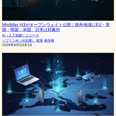
MiniMax H3がオープンウェイト公開｜除外地域にEU・英
国・韓国・米国、日本は対象外
AI（人工知能）ニュース
ソブリンAI（AI主権）
政策
著作権
2026年8月5日8:53