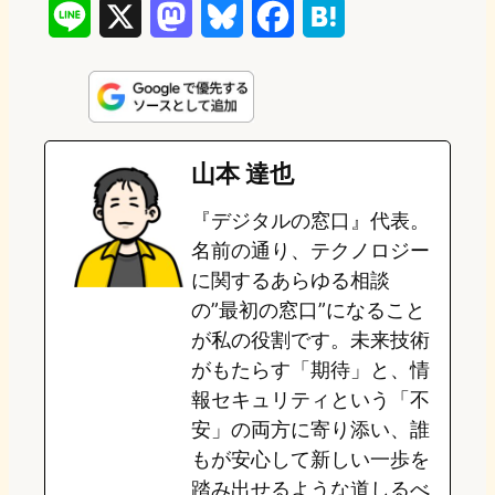
L
X
M
B
F
H
i
a
l
a
a
n
s
u
c
t
e
t
e
e
e
山本 達也
o
s
b
n
『デジタルの窓口』代表。
d
k
o
a
名前の通り、テクノロジー
o
y
o
に関するあらゆる相談
の”最初の窓口”になること
n
k
が私の役割です。未来技術
がもたらす「期待」と、情
報セキュリティという「不
安」の両方に寄り添い、誰
もが安心して新しい一歩を
踏み出せるような道しるべ