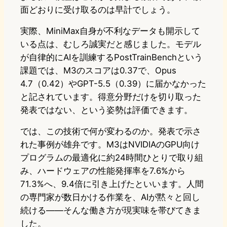
面どおりに受け取るのは早計でしょう。
実際、MiniMax自身が不利なデータも開示して
いる点は、むしろ誠実だと感じました。モデル
が自律的にAIを訓練するPostTrainBenchという
課題では、M3のスコアは0.37で、Opus
4.7（0.42）やGPT-5.5（0.39）に届かなかった
と記されています。得意分野だけを切り取った
発表ではない、という姿勢は評価できます。
では、この技術で何が変わるのか。発表で示さ
れた事例が雄弁です。M3はNVIDIAのGPU向け
プログラムの最適化に約24時間ひとりで取り組
み、ハードウェアの性能発揮率を7.6%から
71.3%へ、9.4倍に引き上げたといいます。人間
の専門家が数日かける作業を、AIが黙々と回し
続ける——そんな働き方が現実味を帯びてきま
した。