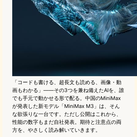
「コードも書ける、超長文も読める、画像・動
画もわかる」――その3つを兼ね備えたAIを、誰
でも手元で動かせる形で配る。中国のMiniMax
が発表した新モデル「MiniMax M3」は、そん
な欲張りな一台です。ただし公開はこれから、
性能の数字もまだ自社発表。期待と注意点の両
方を、やさしく読み解いていきます。