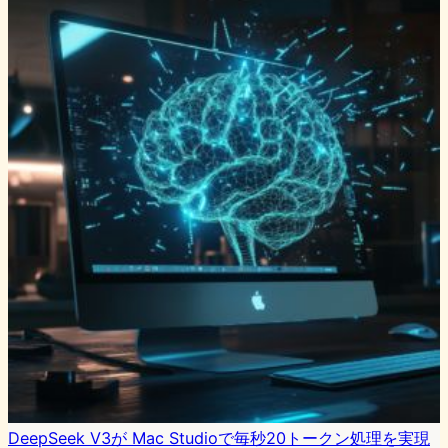
DeepSeek V3が Mac Studioで毎秒20トークン処理を実現