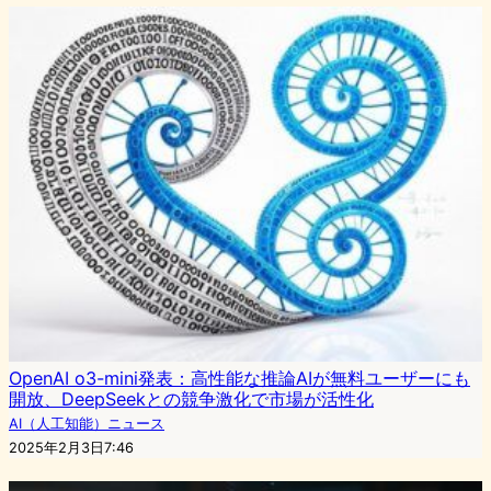
OpenAI o3-mini発表：高性能な推論AIが無料ユーザーにも
開放、DeepSeekとの競争激化で市場が活性化
AI（人工知能）ニュース
2025年2月3日7:46