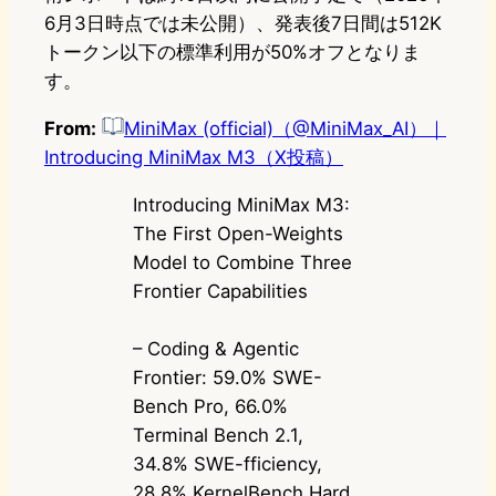
6月3日時点では未公開）、発表後7日間は512K
トークン以下の標準利用が50%オフとなりま
す。
From:
MiniMax (official)（@MiniMax_AI）｜
Introducing MiniMax M3（X投稿）
Introducing MiniMax M3:
The First Open-Weights
Model to Combine Three
Frontier Capabilities
– Coding & Agentic
Frontier: 59.0% SWE-
Bench Pro, 66.0%
Terminal Bench 2.1,
34.8% SWE-fficiency,
28.8% KernelBench Hard,