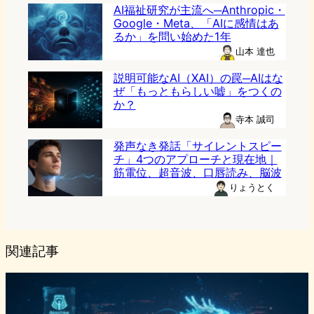
AI福祉研究が主流へ─Anthropic・
Google・Meta、「AIに感情はあ
るか」を問い始めた1年
山本 達也
説明可能なAI（XAI）の罠─AIはな
ぜ「もっともらしい嘘」をつくの
か？
寺本 誠司
発声なき発話「サイレントスピー
チ」4つのアプローチと現在地｜
筋電位、超音波、口唇読み、脳波
りょうとく
関連記事