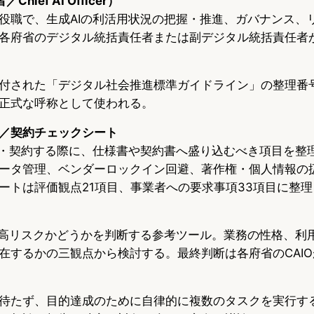
hief AI Officer）
役職で、生成AIの利活用状況の把握・推進、ガバナンス、
各府省のデジタル統括責任者または副デジタル統括責任者
付された「デジタル社会推進標準ガイドライン」の整理番
正式な呼称として使われる。
／契約チェックシート
達・契約する際に、仕様書や契約書へ盛り込むべき項目を整
ータ管理、ベンダーロックイン回避、著作権・個人情報の
ートは評価観点21項目、事業者への要求事項33項目に整
が高リスクかどうかを判断する参考ツール。業務の性格、利
在するかの三観点から検討する。最終判断は各府省のCAI
待たず、目的達成のために自律的に複数のタスクを実行する