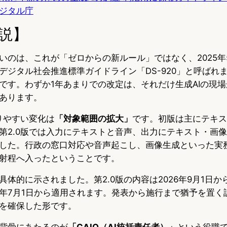
ジタル庁
説】
いのは、これが「ゼロからの新ルール」ではなく、2025年
デジタル社会推進標準ガイドライン「DS-920」と呼ばれ
です。わずか1年あまりでの改定は、それだけ生成AIの現
あります。
りやすい変化は
「対象範囲の拡大」
です。初版は主にテキス
第2.0版では入力にテキストと音声、出力にテキスト・画
した。行政の窓口対応や音声起こし、画像生成といった実
射程へ入ったということです。
体的に示されました。第2.0版の内容は2026年9月1日か
年7月1日から適用されます。発表から施行まで猶予を置く
を確保した形です。
背骨にあたるのが
「CAIO（AI統括責任者）」
という役職