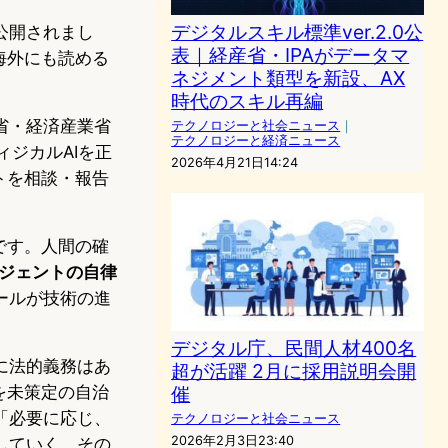
デジタルスキル標準ver.2.0公
公開されまし
表｜経産省・IPAがデータマ
海外にも読める
ネジメント類型を新設、AX
時代のスキル再編
省・経済産業省
テクノロジーと社会ニュース
｜
テクノロジーと経済ニュース
ィジカルAIを正
2026年4月21日14:24
トを相談・報告
。
です。人間の確
ジェントの自律
ールが技術の進
デジタル庁、民間人材400名
に法的義務はあ
超が活躍 2月に採用説明会開
を未策定の自治
催
て「必要に応じ、
テクノロジーと社会ニュース
2026年2月3日23:40
していく、その