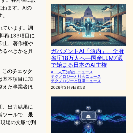
ねます。AIの
す。
れています。調
事項は33項目に
抑止、著作権や
ガバメントAI「源内」、全府
めるべきかを具
省庁18万人へ—国産LLM7選
で始まる日本のAI主権
、
このチェック
AI（人工知能）ニュース
｜
テクノロジーと社会ニュース
｜
は基本項目に加
テクノロジーと経済ニュース
整えた事業者ほ
2026年3月9日8:53
囲、出力結果に
考ツールで、
最
、現場の文脈で判