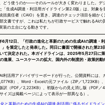
い、どう使うのか――そのルールが大きく変わりました。デジ
した「生成AI調達・利活用ガイドライン第2.0版」は、対象
I統括責任者（CAIO）を置き、調達のチェック項目を細か
部文書ですが、これは私たちが行政サービスで触れるAIの
I実装の土台になる動きです。
6年6月12日、「行政の進化と革新のための生成AIの調達・
版）」を策定したと発表した。同日に書面で開催された第23
いて決定された。本ガイドラインは、2025年5月27日に
術の進展、ユースケースの拡大、国内外の制度的・政策的動
AI利活用アドバイザリーボードが行った。公開資料には、
,077KB）、Word・Excelの元ファイル（ZIP／1,723KB
版仮訳（PDF／2,223KB）、初版からの見え消し版（PDF／4
サイズは掲載ページによって表示が一部異なる）。
化と革新のための生成AIの調達·利活用に係るガイドライン（