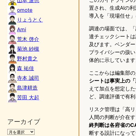
山本 達也
置され、生成AIの
omote
導入を「現場任せ」
りょうとく
調達の場面では、「
Ami
達チェックシートは
荒木 啓介
及びます。ベンダー
菊池 紗槻
プライバシーの扱い
野村貴之
体的に示しています
森 祐佳
ここからは編集部の
寺本 誠司
シートは事実上の「
島津耕造
えて加点を想定した
ど、調達評価で有利
苦田 大起
リスク管理は「高リ
人間の判断が介在す
アーカイブ
終判断は各府省のC
断する設計になって