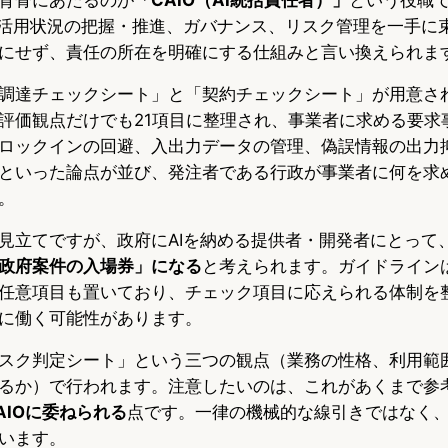
利活用状況の把握・推進、ガバナンス、リスク管理を一手に束
にせず、責任の所在を明確にする仕組みと言い換えられま
調達チェックシート」と「契約チェックシート」が用意さ
評価観点だけでも21項目に整理され、事業者に求める要求
ロックインの回避、入出力データの管理、偽誤情報の出力
といった論点が並び、発注者である行政が事業者に何を求
。
見立てですが、政府にAIを納める提供者・開発者にとって
政府案件の入場券」になる
と考えられます。ガイドライン
任意項目も置いており、チェック項目に応えられる体制を
に働く可能性があります。
スク判定シート」という三つの観点（業務の性格、利用範
るか）で行われます。注意したいのは、これがあくまで参
AIOに委ねられる
点です。一律の機械的な線引きではなく
います。