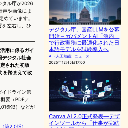
タル庁が2026
を音声や画像にま
く定めています。
質を左右し、ひ
デジタル庁、国産LLMを公募
開始 – ガバメントAI「源内」
で行政実務に最適化された日
本語モデルを試験導入へ
利活用に係るガイ
AI（人工知能）ニュース
回デジタル社会
2025年12月5日17:00
策定された初版
向を踏まえて改
ガイドライン第
）、概要（PDF／
,016KB）などが
Canva AI 2.0正式発表—デザ
インツールから「仕事が完結
第2.0版）」