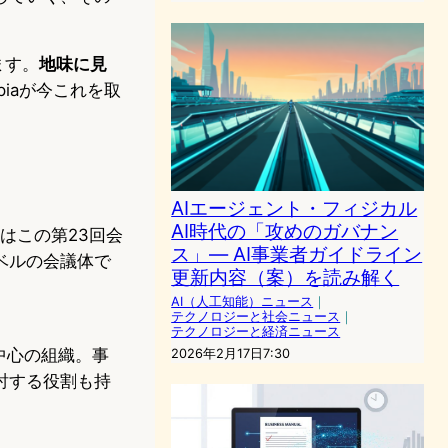
ます。
地味に見
opiaが今これを取
AIエージェント・フィジカル
AI時代の「攻めのガバナン
はこの第23回会
ス」― AI事業者ガイドライン
ベルの会議体で
更新内容（案）を読み解く
AI（人工知能）ニュース
｜
テクノロジーと社会ニュース
｜
テクノロジーと経済ニュース
中心の組織。事
2026年2月17日7:30
討する役割も持