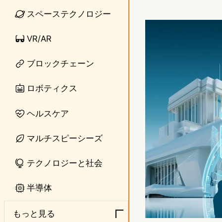
i
a
スペーステクノロジー
n
s
VR/AR
e
t
ブロックチェーン
o
d
ロボティクス
o
ヘルスケア
n
マルチスピーシーズ
テクノロジーと社会
半導体
もっと見る