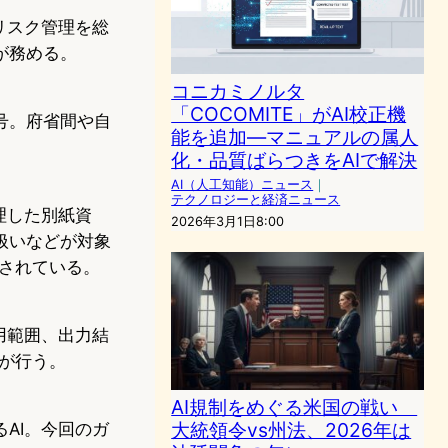
リスク管理を総
が務める。
コニカミノルタ
「COCOMITE」がAI校正機
号。府省間や自
能を追加—マニュアルの属人
化・品質ばらつきをAIで解決
AI（人工知能）ニュース
｜
テクノロジーと経済ニュース
理した別紙資
2026年3月1日8:00
扱いなどが対象
理されている。
用範囲、出力結
Oが行う。
AI規制をめぐる米国の戦い
大統領令vs州法、2026年は
AI。今回のガ