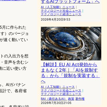
するAIプラットフォーム」へ
AI（人工知能）ニュース
｜
テクノロジーと社会ニュース
｜
テクノロジーと経済ニュース
2026年4月20日9:53
5月に作られた
ます）のバージョ
場が速く動いてい
トの入出力を想
像・音声を含むシ
【解説】EU AI Act発効から
務に近い使い方
まもなく2年｜「AIを規制す
る」から「規制を実装する」
へ
ら、AIガバナン
AI（人工知能）ニュース
｜
設計で、各府省
テクノロジーと社会ニュース
｜
テクノロジーと経済ニュース
RAI（責任あるAI）
政策
著作権
2026年7月20日21:05
です。各府省に設