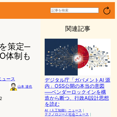
検
索
関連記事
版を策定─
O体制も
ニュース
デジタル庁「ガバメントAI 源
内」OSS公開の本当の意図
山本 達也
──ベンダーロックインを構
造から断つ、行政AI設計思想
2
を読む
AI（人工知能）ニュース
｜
テクノロジーと社会ニュース
｜