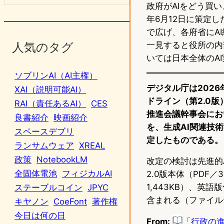
政府がAIをどう買
年6月12日に策定
で広げ、各府省にA
一見すると役所の内
人気のタグ
いては日本全体のA
ソブリンAI（AI主権）
デジタル庁は202
XAI（説明可能AI）
ドライン（第2.0
RAI（責任あるAI）
CES
推進会議幹事会にお
良書紹介
映画紹介
を、生成AI関連技
スペースデブリ
定したものである。
ランサムウェア
XREAL
政策
NotebookLM
改定の検討は先進的
全固体電池
フィジカルAI
2.0版本体（PDF／3
1,443KB）、英語
ステーブルコイン
JPYC
含まれる（ファイル
キヤノン
CoeFont
著作権
今日は何の日
From:
「行政の進