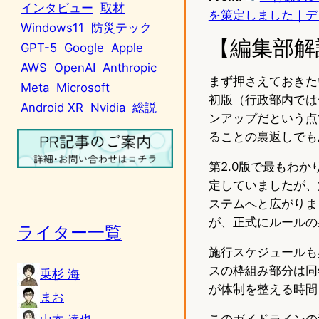
インタビュー
取材
を策定しました｜デ
Windows11
防災テック
【編集部解
GPT-5
Google
Apple
AWS
OpenAI
Anthropic
まず押さえておきた
Meta
Microsoft
初版（行政部内では
Android XR
Nvidia
総説
ンアップだという点
ることの裏返しでも
第2.0版で最もわか
定していましたが、
ステムへと広がりま
が、正式にルールの
ライター一覧
施行スケジュールも具
スの枠組み部分は同
乗杉 海
が体制を整える時間
まお
このガイドラインの