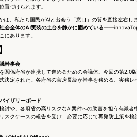
位置づけられます。
うかは、私たち国民がAIと出会う「窓口」の質を直接左右し
社会全体のAI実装の土台を静かに固めている
——innovaT
こにあります。
】
議幹事会
を関係府省が連携して進めるための会議体。今回の第2.0版
式決定された。各府省の官房長級が幹事を務める、実務レ
ドバイザリーボード
検討や、各府省の高リスクなAI案件への助言を担う有識者
リスクケースの報告を受け、必要に応じて再発防止策を検