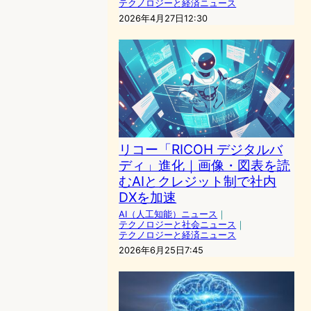
テクノロジーと経済ニュース
2026年4月27日12:30
リコー「RICOH デジタルバ
ディ」進化｜画像・図表を読
むAIとクレジット制で社内
DXを加速
AI（人工知能）ニュース
｜
テクノロジーと社会ニュース
｜
テクノロジーと経済ニュース
2026年6月25日7:45