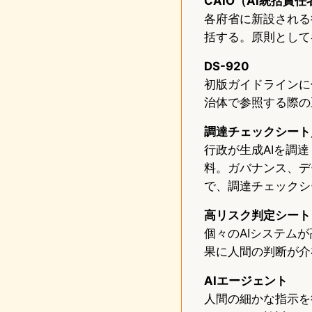
CAIO（AI統括責任者／C
各府省に新設される
括する。原則として
DS-920
初版ガイドラインに
治体で参照する際の
調達チェックシート
行政が生成AIを調
料。ガバナンス、デ
で、調達チェックシ
高リスク判定シート
個々のAIシステム
果に人間の判断が介
AIエージェント
人間の細かな指示を