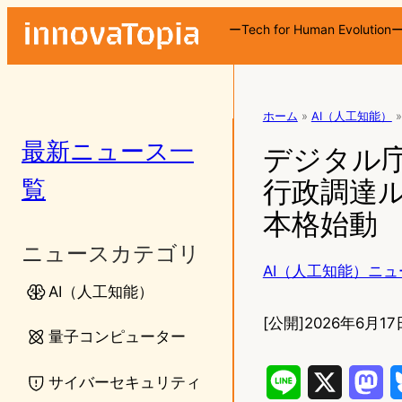
ーTech for Human Evolution
ホーム
»
AI（人工知能）
»
最新ニュース一
デジタル庁
覧
行政調達ル
本格始動
ニュースカテゴリ
AI（人工知能）ニュ
AI（人工知能）
[公開]
2026年6月17
量子コンピューター
サイバーセキュリティ
L
X
M