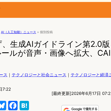
ー
AI（人工知能）ニュース
»
個別投稿
、生成AIガイドライン第2.0
ールが音声・画像へ拡大、CAI
ース
｜
テクノロジーと社会ニュース
｜
テクノロジーと経済
日7:22
[最終更新]
2026年6月17日 07:2
B
F
H