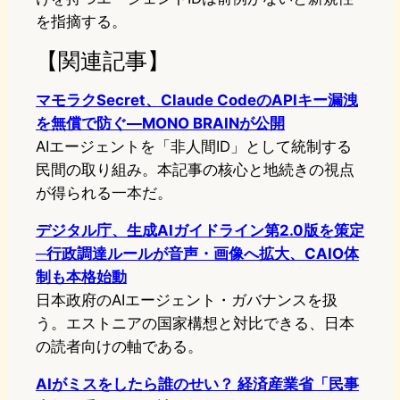
を指摘する。
【関連記事】
マモラクSecret、Claude CodeのAPIキー漏洩
を無償で防ぐ—MONO BRAINが公開
AIエージェントを「非人間ID」として統制する
民間の取り組み。本記事の核心と地続きの視点
が得られる一本だ。
デジタル庁、生成AIガイドライン第2.0版を策定
─行政調達ルールが音声・画像へ拡大、CAIO体
制も本格始動
日本政府のAIエージェント・ガバナンスを扱
う。エストニアの国家構想と対比できる、日本
の読者向けの軸である。
AIがミスをしたら誰のせい？ 経済産業省「民事