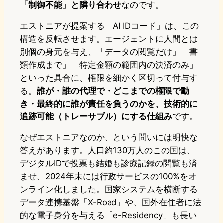
「制御不能」と隣り合わせ
なのです。
エストニアが提案する「AI IDコード」は、この
構造を反転させます。エージェントに人間とは
別個の身元を与え、「データの閲覧だけ」「書
類作成まで」「特定金額の範囲内の決済のみ」
といった具合に、権限を細かく区切って付与す
る。
誰が・誰の代理で・どこまでの権限で動
き・最終的に誰が責任を負うのかを、技術的に
追跡可能（トレーサブル）にする仕組み
です。
なぜエストニアなのか、という問いには明快な
答えがあります。人口約130万人のこの国は、
デジタルIDで投票も結婚も診療記録の閲覧も済
ませ、2024年末には行政サービスの100%をオ
ンライン化しました。国家システムを横断する
データ連携基盤「X-Road」や、国外在住者に法
的な電子身分を与える「e-Residency」も長い