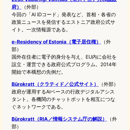
府）
（外部）
今回の「AI IDコード」発表など、首相・各省の
政策ニュースを発信するエストニア政府公式サ
イト。一次情報源である。
e-Residency of Estonia（電子居住権）
（外
部）
国外在住者に電子的身分を与え、EU内に会社を
設立・運営できる政府公式プログラム。2014年
開始で本構想の先例だ。
Bürokratt（クラティド／公式サイト）
（外部）
政府が運用するAIベースの行政デジタルアシス
タント。各機関のチャットボットを相互につな
ぐネットワークである。
Bürokratt（RIA／情報システム庁の解説）
（外
部）