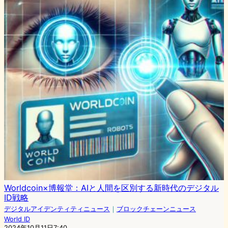
Worldcoin×博報堂：AIと人間を区別する新時代のデジタル
ID戦略
デジタルアイデンティティニュース
｜
ブロックチェーンニュース
World ID
2024年10月11日7:40