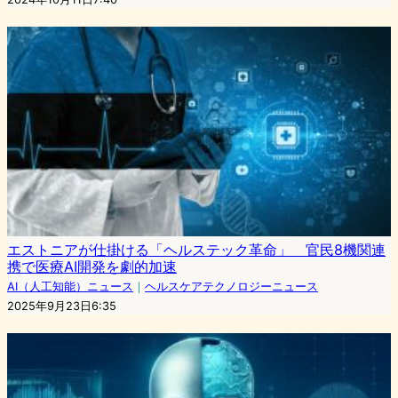
エストニアが仕掛ける「ヘルステック革命」 官民8機関連
携で医療AI開発を劇的加速
AI（人工知能）ニュース
｜
ヘルスケアテクノロジーニュース
2025年9月23日6:35