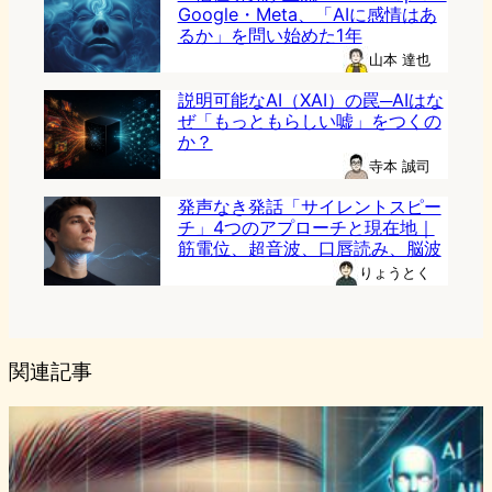
Google・Meta、「AIに感情はあ
るか」を問い始めた1年
山本 達也
説明可能なAI（XAI）の罠─AIはな
ぜ「もっともらしい嘘」をつくの
か？
寺本 誠司
発声なき発話「サイレントスピー
チ」4つのアプローチと現在地｜
筋電位、超音波、口唇読み、脳波
りょうとく
関連記事