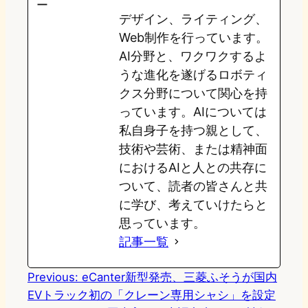
デザイン、ライティング、
d
k
o
a
Web制作を行っています。
o
y
o
AI分野と、ワクワクするよ
うな進化を遂げるロボティ
n
k
クス分野について関心を持
っています。AIについては
私自身子を持つ親として、
技術や芸術、または精神面
におけるAIと人との共存に
ついて、読者の皆さんと共
に学び、考えていけたらと
思っています。
記事一覧
Previous:
eCanter新型発売、三菱ふそうが国内
EVトラック初の「クレーン専用シャシ」を設定