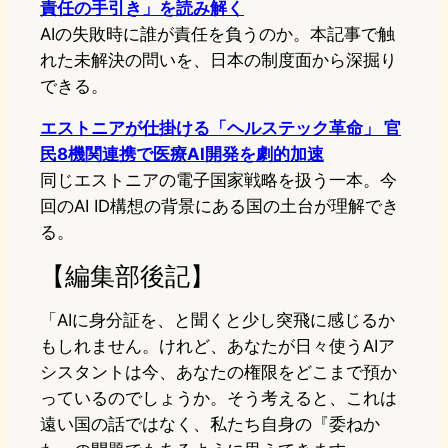
責任の手引き」を読み解く
AIの失敗時に誰が責任を負うのか。本記事で触
れた未解決の問いを、日本の制度面から深掘り
できる。
エストニアが仕掛ける「ヘルステック革命」 官
民8機関連携で医療AI開発を劇的加速
同じエストニアの電子国家戦略を扱う一本。今
回のAI ID構想の背景にある国の土台が理解でき
る。
【編集部後記】
「AIに身分証を、と聞くと少し突飛に感じるか
もしれません。けれど、あなたが日々使うAIア
シスタントは今、あなたの権限をどこまで預か
っているのでしょうか。そう考えると、これは
遠い国の話ではなく、私たち自身の『委ねか