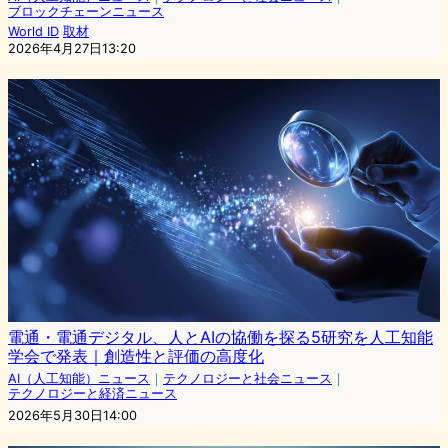
ブロックチェーンニュース
World ID
取材
2026年4月27日13:20
電通・電通デジタル、人とAIの協働を探る5研究を人工知能
学会で発表｜創造性と評価の高度化
AI（人工知能）ニュース
｜
テクノロジーと社会ニュース
｜
テクノロジーと経済ニュース
2026年5月30日14:00