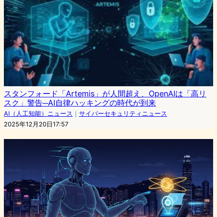
スタンフォード「Artemis」が人間超え、OpenAIは「高リ
スク」警告─AI自律ハッキングの時代が到来
AI（人工知能）ニュース
｜
サイバーセキュリティニュース
2025年12月20日17:57