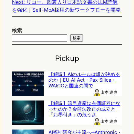
Next:
リコー、図表入り日本語文書のLLM読解
を強化｜Self-MoA採用の新ワークフローを開発
検索
検索
Pickup
【解説】AIのルールは誰が決める
のか｜EU AI Act・Pax Silica・
WAICOと国連の間で
山本 達也
【解説】暗号資産は有価証券にな
ったのか？金商法改正の成立と
「お墨付き」の危うさ
山本 達也
AI福祉研究が主流へ─Anthropic・