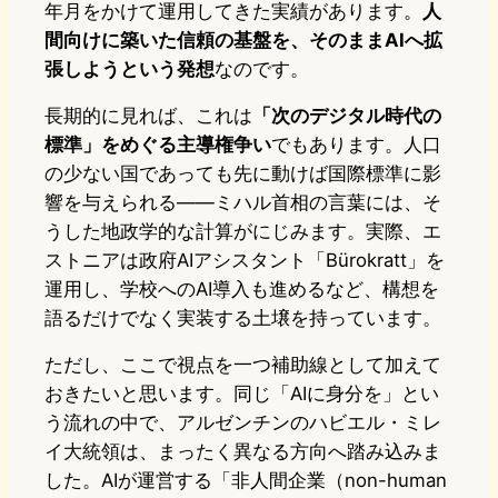
年月をかけて運用してきた実績があります。
人
間向けに築いた信頼の基盤を、そのままAIへ拡
張しようという発想
なのです。
長期的に見れば、これは
「次のデジタル時代の
標準」をめぐる主導権争い
でもあります。人口
の少ない国であっても先に動けば国際標準に影
響を与えられる――ミハル首相の言葉には、そ
うした地政学的な計算がにじみます。実際、エ
ストニアは政府AIアシスタント「Bürokratt」を
運用し、学校へのAI導入も進めるなど、構想を
語るだけでなく実装する土壌を持っています。
ただし、ここで視点を一つ補助線として加えて
おきたいと思います。同じ「AIに身分を」とい
う流れの中で、アルゼンチンのハビエル・ミレ
イ大統領は、まったく異なる方向へ踏み込みま
した。AIが運営する「非人間企業（non-human