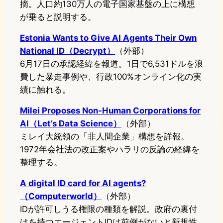
摘。人口約130万人の電子国家基盤の上に構想
が乗ると説明する。
Estonia Wants to Give AI Agents Their Own
National ID（Decrypt）
（外部）
6月17日の承認経緯を報道。1日で6,531ドルを浪
費した暴走事例や、行政100%オンライン化の実
績に触れる。
Milei Proposes Non-Human Corporations for
AI（Let’s Data Science）
（外部）
ミレイ大統領の「非人間企業」構想を詳報。
1972年会社法の改正案やハラリの反論の経緯を
整理する。
A digital ID card for AI agents?
（Computerworld）
（外部）
IDが許可しうる権限の種類を解説。政府の裏付
けを持つエージェントIDは前例がないと新規性