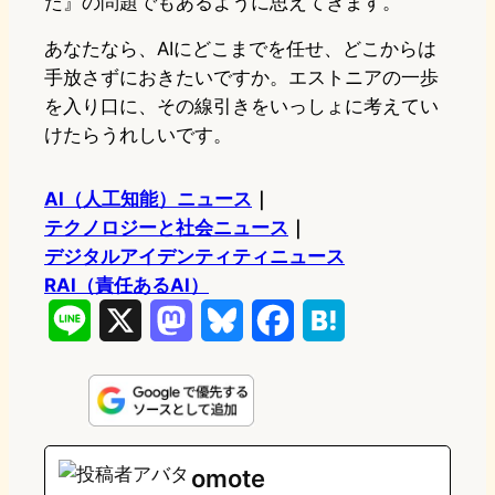
た』の問題でもあるように思えてきます。
あなたなら、AIにどこまでを任せ、どこからは
手放さずにおきたいですか。エストニアの一歩
を入り口に、その線引きをいっしょに考えてい
けたらうれしいです。
AI（人工知能）ニュース
｜
テクノロジーと社会ニュース
｜
デジタルアイデンティティニュース
RAI（責任あるAI）
L
X
M
B
F
H
i
a
l
a
a
n
s
u
c
t
e
t
e
e
e
omote
o
s
b
n