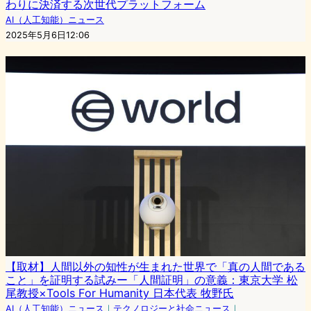
わりに決済する次世代プラットフォーム
AI（人工知能）ニュース
2025年5月6日12:06
【取材】人間以外の知性が生まれた世界で「真の人間である
こと」を証明する試みー「人間証明」の意義：東京大学 松
尾教授×Tools For Humanity 日本代表 牧野氏
AI（人工知能）ニュース
｜
テクノロジーと社会ニュース
｜