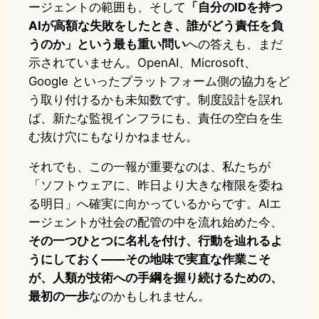
ージェントの範囲も、そして
「自分のIDを持つ
AIが高額な失敗をしたとき、誰がどう責任を負
うのか」という最も重い問い
への答えも、まだ
示されていません。OpenAI、Microsoft、
Google といったプラットフォーム側の協力をど
う取り付けるかも未知数です。制度設計を誤れ
ば、新たな監視インフラにも、責任の空白を生
む抜け穴にもなりかねません。
それでも、この一報が重要なのは、私たちが
「ソフトウェアに、昨日より大きな権限を委ね
る明日」へ確実に向かっているからです。AIエ
ージェントが社会の配管の中を流れ始めた今、
その一つひとつに名札を付け、行動を辿れるよ
うにしておく――その地味で実直な作業こそ
が、人類が技術への手綱を握り続けるための、
最初の一歩
なのかもしれません。