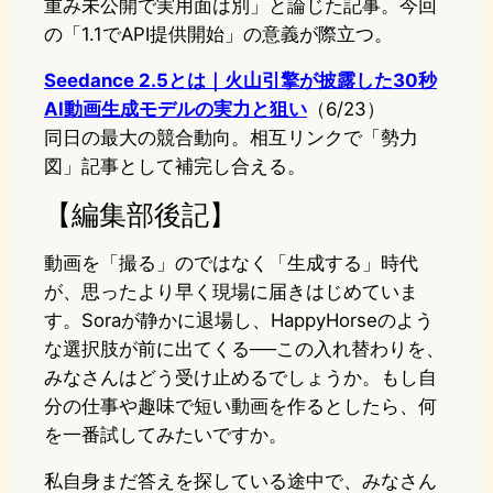
重み未公開で実用面は別」と論じた記事。今回
の「1.1でAPI提供開始」の意義が際立つ。
Seedance 2.5とは｜火山引擎が披露した30秒
AI動画生成モデルの実力と狙い
（6/23）
同日の最大の競合動向。相互リンクで「勢力
図」記事として補完し合える。
【編集部後記】
動画を「撮る」のではなく「生成する」時代
が、思ったより早く現場に届きはじめていま
す。Soraが静かに退場し、HappyHorseのよう
な選択肢が前に出てくる──この入れ替わりを、
みなさんはどう受け止めるでしょうか。もし自
分の仕事や趣味で短い動画を作るとしたら、何
を一番試してみたいですか。
私自身まだ答えを探している途中で、みなさん