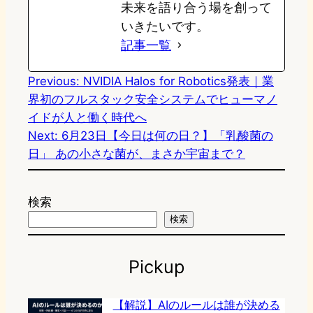
未来を語り合う場を創って
いきたいです。
記事一覧
Previous:
NVIDIA Halos for Robotics発表｜業
界初のフルスタック安全システムでヒューマノ
イドが人と働く時代へ
Next:
6月23日【今日は何の日？】「乳酸菌の
日」 あの小さな菌が、まさか宇宙まで？
検索
検索
Pickup
【解説】AIのルールは誰が決める