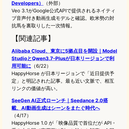
Developers）
（外部）
Veo 3.1がGoogle公式APIで提供されるネイティ
ブ音声付き動画生成モデルと確認。欧米勢の対
抗馬を裏取りした一次情報。
【関連記事】
Alibaba Cloud、東京に5拠点目を開設｜Model
StudioとQwen3.7-Plusが日本リージョンで利
用可能に
（6/22）
HappyHorse が日本リージョンで「近日提供予
定」と明記された記事。最も近い文脈で、相互
リンクの価値が高い。
SeeGen AI正式ローンチ｜Seedance 2.0搭
載、AI動画生成はシーンをまたぐ時代へ
（4/17）
HappyHorse 1.0 が「映像品質で首位だが API・