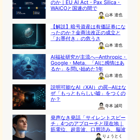
のか｜EU AI Act・Pax Silica・
WAICOと国連の間で
山本 達也
【解説】暗号資産は有価証券にな
ったのか？金商法改正の成立と
「お墨付き」の危うさ
山本 達也
AI福祉研究が主流へ─Anthropic・
Google・Meta、「AIに感情はあ
るか」を問い始めた1年
山本 達也
説明可能なAI（XAI）の罠─AIはな
ぜ「もっともらしい嘘」をつくの
か？
寺本 誠司
発声なき発話「サイレントスピー
チ」4つのアプローチと現在地｜
筋電位、超音波、口唇読み、脳波
りょうとく