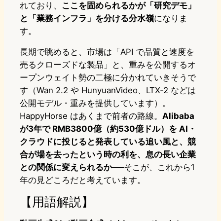
れており、
ここを固められるかが「研究デモ」
と「業務インフラ」を分ける分水嶺
になりま
す。
長期で眺めると、市場は「API で品質と速度を
売るクローズドな製品」と、重みを公開するオ
ープンウェイト勢の二極に分かれていきそうで
す（Wan 2.2 や HunyuanVideo、LTX-2 などは
公開モデル・重みを提供しています）。
HappyHorse はあくまで前者の路線。
Alibaba
が3年で RMB3800億（約530億ドル）を AI・
クラウドに投じると発表している追い風と、競
合が場を去ったという時の利を、息の長い企業
との関係に変えられるか
──そこが、これから1
年の見どころだと考えています。
【用語解説】