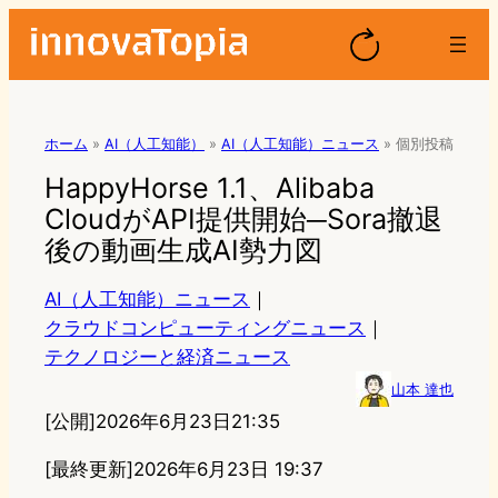
ホーム
»
AI（人工知能）
»
AI（人工知能）ニュース
»
個別投稿
HappyHorse 1.1、Alibaba
CloudがAPI提供開始─Sora撤退
後の動画生成AI勢力図
AI（人工知能）ニュース
｜
クラウドコンピューティングニュース
｜
テクノロジーと経済ニュース
山本 達也
[公開]
2026年6月23日21:35
[最終更新]
2026年6月23日 19:37