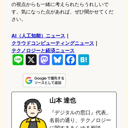
の視点からも一緒に考えられたらうれしいで
す。気になった点があれば、ぜひ聞かせてくだ
さい。
AI（人工知能）ニュース
｜
クラウドコンピューティングニュース
｜
テクノロジーと経済ニュース
L
X
M
B
F
H
i
a
l
a
a
n
s
u
c
t
e
t
e
e
e
山本 達也
o
s
b
n
『デジタルの窓口』代表。
d
k
o
a
名前の通り、テクノロジー
o
y
o
に関するあらゆる相談