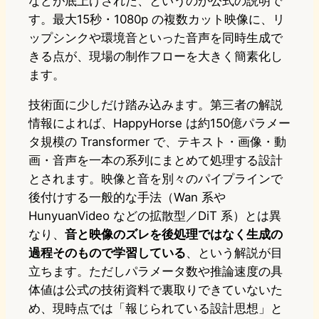
などが底上げされた、というのが公式の説明で
す。最大15秒・1080p の複数カット映像に、リ
ップシンクや環境音といった音声を同時生成で
きる点が、現場の制作フローを大きく簡素化し
ます。
技術面に少しだけ踏み込みます。第三者の解説
情報によれば、HappyHorse は約150億パラメー
タ規模の Transformer で、テキスト・画像・動
画・音声を一本の系列にまとめて処理する設計
とされます。映像と音を別々のパイプラインで
後付けする一般的な手法（Wan 系や
HunyuanVideo などの拡散型／DiT 系）とは異
なり、
音と映像のズレを後処理ではなく生成の
過程そのもので学習している
、という解説が目
立ちます。ただしパラメータ数や推論速度の具
体値は公式の技術資料で裏取りできていないた
め、現時点では「報じられている設計思想」と