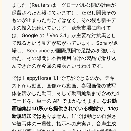
ました（Reuters は、グローバル公開の計画が
保留されたと報じています）。ただし開発その
ものが止まったわけではなく、その後も新モデ
ルの投入は続いています。欧米市場に向けて
は、Google の「Veo 3.1」が主要な対抗馬とし
て残るという見方が広がっています。Sora が退
場し、Seedance が国際展開で足踏みを強いら
れた、その隙間に本番運用向けの製品で滑り込
んできたのが今回の発表というわけです。
では HappyHorse 1.1 で何ができるのか。テキ
ストから動画、画像から動画、参照画像の被写
体を活かした動画、そして動画編集まで含めた4
モードを、単一の API でまかなえます。
なお動
画編集は1.0系から提供されている機能で、1.1の
新規追加ではありません
。1.1では動きの自然さ
や被写体の一貫性、指示への忠実さ、音声生成