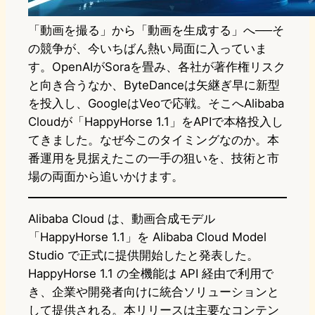
「動画を撮る」から「動画を生成する」へ──そ
の競争が、今いちばん熱い局面に入っていま
す。OpenAIがSoraを畳み、各社が著作権リスク
と向き合うなか、ByteDanceは矢継ぎ早に新型
を投入し、GoogleはVeoで応戦。そこへAlibaba
Cloudが「HappyHorse 1.1」をAPIで本格投入し
てきました。なぜ今このタイミングなのか。本
番運用を見据えたこの一手の狙いを、技術と市
場の両面から追いかけます。
Alibaba Cloud は、動画合成モデル
「HappyHorse 1.1」を Alibaba Cloud Model
Studio で正式に提供開始したと発表した。
HappyHorse 1.1 の全機能は API 経由で利用で
き、企業や開発者向けに統合ソリューションと
して提供される。本リリースは主要なコンテン