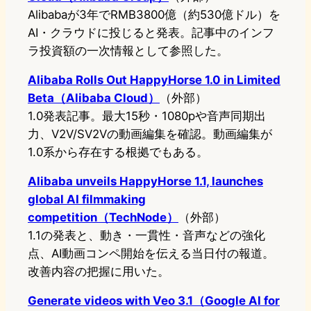
Alibabaが3年でRMB3800億（約530億ドル）を
AI・クラウドに投じると発表。記事中のインフ
ラ投資額の一次情報として参照した。
Alibaba Rolls Out HappyHorse 1.0 in Limited
Beta（Alibaba Cloud）
（外部）
1.0発表記事。最大15秒・1080pや音声同期出
力、V2V/SV2Vの動画編集を確認。動画編集が
1.0系から存在する根拠でもある。
Alibaba unveils HappyHorse 1.1, launches
global AI filmmaking
competition（TechNode）
（外部）
1.1の発表と、動き・一貫性・音声などの強化
点、AI動画コンペ開始を伝える当日付の報道。
改善内容の把握に用いた。
Generate videos with Veo 3.1（Google AI for