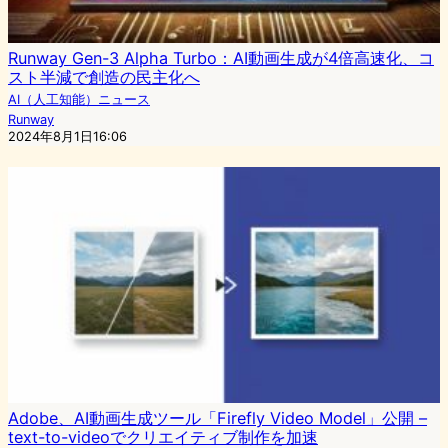
Runway Gen-3 Alpha Turbo：AI動画生成が4倍高速化、コ
スト半減で創造の民主化へ
AI（人工知能）ニュース
Runway
2024年8月1日16:06
Adobe、AI動画生成ツール「Firefly Video Model」公開 –
text-to-videoでクリエイティブ制作を加速