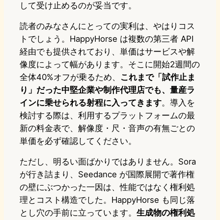
して受け止めるのが妥当です。
読者のみなさんにとっての実利は、やはりコス
トでしょう。HappyHorse は複数の第三者 API
経由でも提供されており、単価はサービスや解
像度によって幅があります。そこに開始2週間の
全体40%オフが乗るため、
これまで「試作止ま
り」だった中堅企業や制作代理店でも、量産ラ
インに乗せられる射程に入ってきます
。導入を
検討する際は、利用するプラットフォームの最
新の料金表で、解像度・尺・音声の有無ごとの
単価を必ず確認してください。
ただし、明るい面ばかりではありません。Sora
が行き詰まり、Seedance が国際展開で著作権
の壁にぶつかった一因は、性能ではなく権利処
理とコスト構造でした。HappyHorse も同じ落
とし穴の手前に立っています。
生成物の権利処