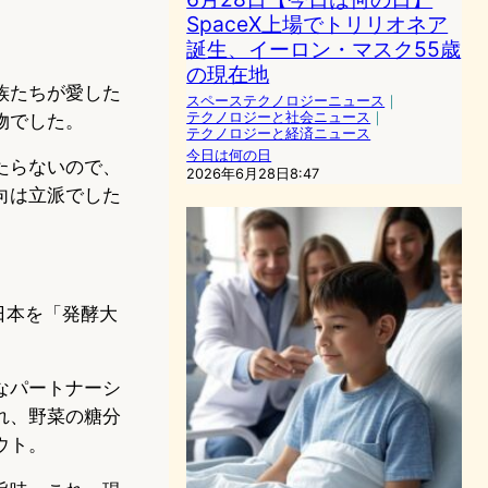
SpaceX上場でトリリオネア
誕生、イーロン・マスク55歳
の現在地
族たちが愛した
スペーステクノロジーニュース
｜
テクノロジーと社会ニュース
｜
物でした。
テクノロジーと経済ニュース
今日は何の日
たらないので、
2026年6月28日8:47
向は立派でした
日本を「発酵大
なパートナーシ
れ、野菜の糖分
ウト。