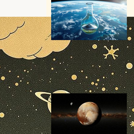
6月24日【今日は何の日？】
「空飛ぶ円盤記念日・UFO記
念日」科学はUFOをどうとら
えるか
スペーステクノロジーニュース
今日は何の日
2026年6月24日11:37