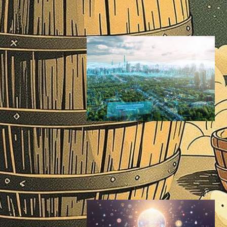
サステナブルニュース
今日は何の日
2025年10月23日0:10
3月23日【今日は何の日？】
世界気象デーと2030年の
「気象連動型社会」
サステナブルニュース
今日は何の日
2026年3月23日6:00