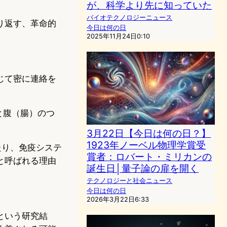
が、科学より先に知っていた
バイオテクノロジーニュース
り返す、革命的
今日は何の日
2025年11月24日0:10
じて密に連絡を
と腹（腸）のつ
3月22日【今日は何の日？】
1923年ノーベル物理学賞受
たり、免疫システ
賞者：ロバート・ミリカンの
と呼ばれる理由
誕生日│量子論の扉を開く
テクノロジーと社会ニュース
今日は何の日
2026年3月22日6:33
という研究結