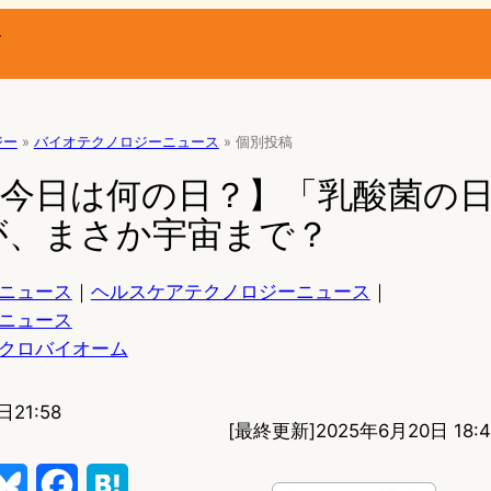
ー
ジー
»
バイオテクノロジーニュース
»
個別投稿
【今日は何の日？】「乳酸菌の日
が、まさか宇宙まで？
ニュース
｜
ヘルスケアテクノロジーニュース
｜
ニュース
クロバイオーム
日21:58
[最終更新]
2025年6月20日 18:4
B
F
H