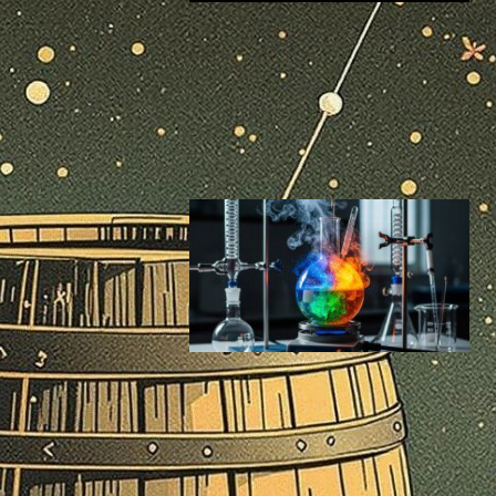
8月24日【今日は何の日？】
「冥王星が『準惑星』になっ
た日」─冥王星の「価値」は
降格させられたのか？
スペーステクノロジーニュース
今日は何の日
2025年8月24日0:10
10月23日【今日は何の
日？】「化学の日」──セン
トラルサイエンス？素材から
生き物まで説明できる守備範
囲の広い学問