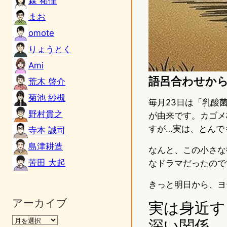
森 祐佳
まお
omote
りょうとく
Ami
語呂合わせか
荒木 啓介
菊池 紗槻
毎月23日は「乳酸菌
野村貴之
が由来です。カゴメ
すが…実は、とんで
寺本 誠司
島津耕造
なんと、この小さな
苦田 大起
なドラマだったので
きっと明日から、ヨ
アーカイブ
実は身近す
深い関係