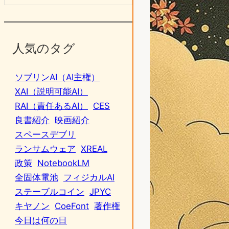
人気のタグ
ソブリンAI（AI主権）
XAI（説明可能AI）
RAI（責任あるAI）
CES
良書紹介
映画紹介
スペースデブリ
ランサムウェア
XREAL
政策
NotebookLM
全固体電池
フィジカルAI
ステーブルコイン
JPYC
キヤノン
CoeFont
著作権
今日は何の日