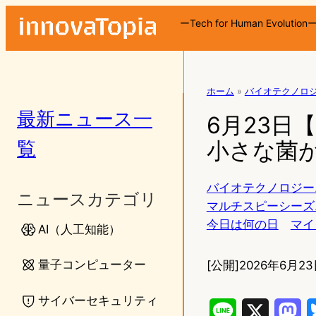
ーTech for Human Evolution
ホーム
»
バイオテクノロ
最新ニュース一
6月23日
覧
小さな菌
バイオテクノロジー
ニュースカテゴリ
マルチスピーシーズ
今日は何の日
マイ
AI（人工知能）
量子コンピューター
[公開]
2026年6月23
サイバーセキュリティ
L
X
M