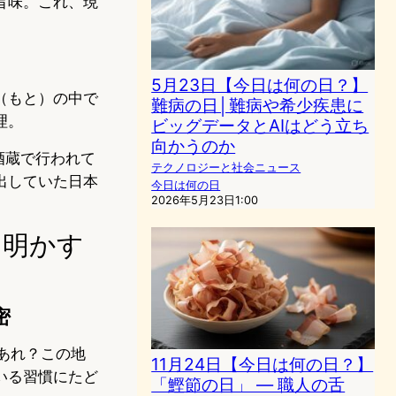
旨味。これ、現
5月23日【今日は何の日？】
（もと）の中で
難病の日│難病や希少疾患に
理。
ビッグデータとAIはどう立ち
向かうのか
酒蔵で行われて
テクノロジーと社会ニュース
出していた日本
今日は何の日
2026年5月23日1:00
き明かす
密
あれ？この地
11月24日【今日は何の日？】
いる習慣にたど
「鰹節の日」 — 職人の舌