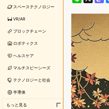
スペーステクノロジー
i
a
n
s
VR/AR
e
t
ブロックチェーン
o
ロボティクス
d
o
ヘルスケア
n
マルチスピーシーズ
テクノロジーと社会
半導体
もっと見る