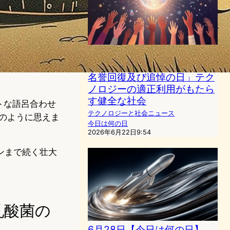
6月22日【今日は何の日？】
「らい予防法による被害者の
名誉回復及び追悼の日」テク
ノロジーの適正利用がもたら
す健全な社会
ートな語呂合わせ
テクノロジーと社会ニュース
のように思えま
今日は何の日
2026年6月22日9:54
ンまで続く壮大
乳酸菌の
6月28日【今日は何の日】