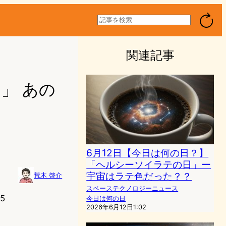
検
索
関連記事
」 あの
6月12日【今日は何の日？】
「ヘルシーソイラテの日」ー
宇宙はラテ色だった？？
荒木 啓介
スペーステクノロジーニュース
5
今日は何の日
2026年6月12日1:02