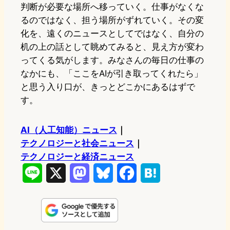
判断が必要な場所へ移っていく。仕事がなくな
るのではなく、担う場所がずれていく。その変
化を、遠くのニュースとしてではなく、自分の
机の上の話として眺めてみると、見え方が変わ
ってくる気がします。みなさんの毎日の仕事の
なかにも、「ここをAIが引き取ってくれたら」
と思う入り口が、きっとどこかにあるはずで
す。
AI（人工知能）ニュース
｜
テクノロジーと社会ニュース
｜
テクノロジーと経済ニュース
L
X
M
B
F
H
i
a
l
a
a
n
s
u
c
t