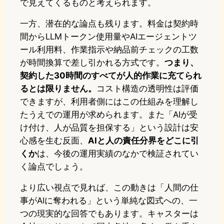
で見えてくるものと考えられます。
一方、潜在的な論点も残ります。料金は契約時
間からLLMトークン使用量やAIエージェントツ
ール利用料、作業指示や納品前チェックの工数
が時間換算で差し引かれる方式です。
つまり、
契約した30時間のすべてが人的作業に充てられ
るとは限りません。
コスト構造の透明性は評価
できますが、利用者側にはこの仕組みを理解し
たうえでの運用が求められます。また「AIが受
け付け、人が品質を担保する」という設計は安
心感を生む反面、
AIと人の責任分界をどこに引
くか
は、今後の運用実績のなかで検証されてい
く論点でしょう。
より広い視点で見れば、この動きは「人間の仕
事がAIに奪われる」という単純な図式への、一
つの現実的な回答でもあります。キャスターは