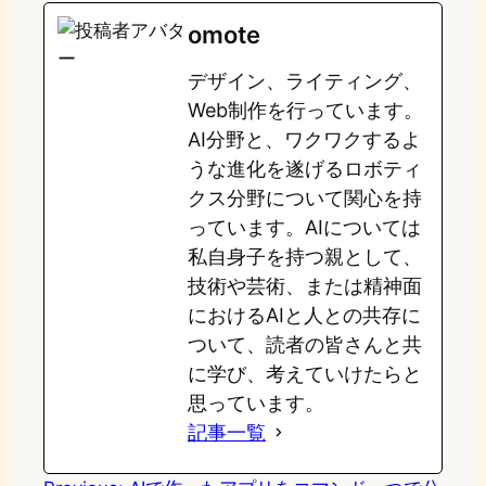
e
t
e
e
e
omote
o
s
b
n
デザイン、ライティング、
d
k
o
a
Web制作を行っています。
o
y
o
AI分野と、ワクワクするよ
うな進化を遂げるロボティ
n
k
クス分野について関心を持
っています。AIについては
私自身子を持つ親として、
技術や芸術、または精神面
におけるAIと人との共存に
ついて、読者の皆さんと共
に学び、考えていけたらと
思っています。
記事一覧