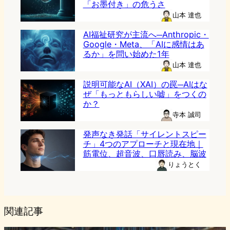
「お墨付き」の危うさ
山本 達也
AI福祉研究が主流へ─Anthropic・
Google・Meta、「AIに感情はあ
るか」を問い始めた1年
山本 達也
説明可能なAI（XAI）の罠─AIはな
ぜ「もっともらしい嘘」をつくの
か？
寺本 誠司
発声なき発話「サイレントスピー
チ」4つのアプローチと現在地｜
筋電位、超音波、口唇読み、脳波
りょうとく
関連記事